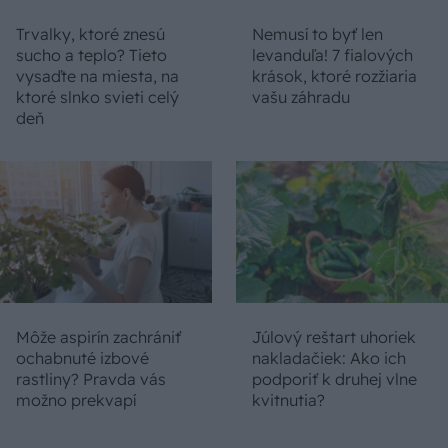
Trvalky, ktoré znesú
Nemusí to byť len
sucho a teplo? Tieto
levanduľa! 7 fialových
vysaďte na miesta, na
krások, ktoré rozžiaria
ktoré slnko svieti celý
vašu záhradu
deň
Môže aspirín zachrániť
Júlový reštart uhoriek
ochabnuté izbové
nakladačiek: Ako ich
rastliny? Pravda vás
podporiť k druhej vlne
možno prekvapí
kvitnutia?