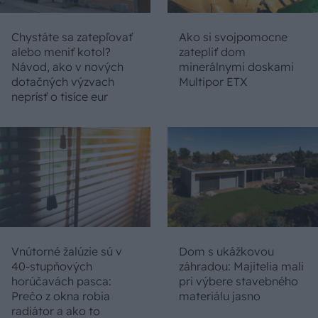
Chystáte sa zatepľovať
Ako si svojpomocne
alebo meniť kotol?
zatepliť dom
Návod, ako v nových
minerálnymi doskami
dotačných výzvach
Multipor ETX
neprísť o tisíce eur
Vnútorné žalúzie sú v
Dom s ukážkovou
40-stupňových
záhradou: Majitelia mali
horúčavách pasca:
pri výbere stavebného
Prečo z okna robia
materiálu jasno
radiátor a ako to