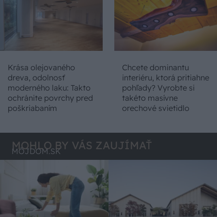
Krása olejovaného
Chcete dominantu
dreva, odolnosť
interiéru, ktorá pritiahne
moderného laku: Takto
pohľady? Vyrobte si
ochránite povrchy pred
takéto masívne
poškriabaním
orechové svietidlo
MOHLO BY VÁS ZAUJÍMAŤ
MÔJDOM.SK