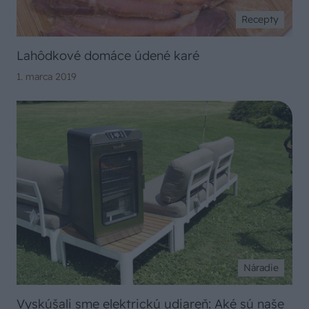
Recepty
Lahôdkové domáce údené karé
1. marca 2019
Náradie
Vyskúšali sme elektrickú udiareň: Aké sú naše