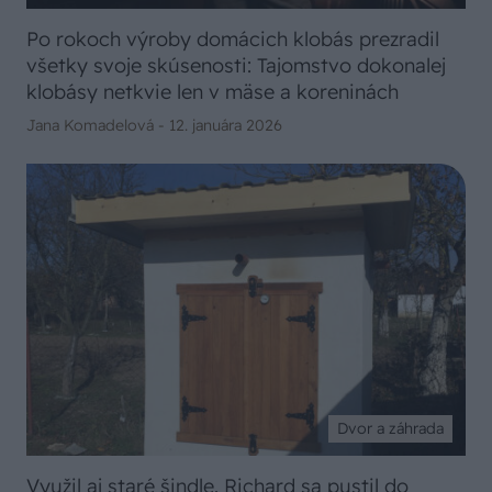
Po rokoch výroby domácich klobás prezradil
všetky svoje skúsenosti: Tajomstvo dokonalej
klobásy netkvie len v mäse a koreninách
Jana Komadelová -
12. januára 2026
Dvor a záhrada
Využil aj staré šindle. Richard sa pustil do