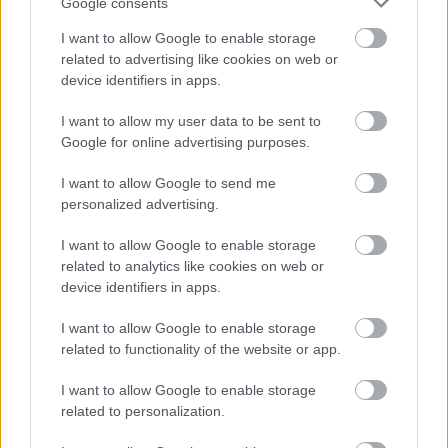
Google consents
I want to allow Google to enable storage
related to advertising like cookies on web or
device identifiers in apps.
UROB SI SÁM 7-8/2026
I want to allow my user data to be sent to
Google for online advertising purposes.
I want to allow Google to send me
personalized advertising.
KDE SA DISKUTUJE
I want to allow Google to enable storage
Akurát ten problém doma riešime na oknách z južnej
related to analytics like cookies on web or
strany. Pravdepodobne pôjdeme do vonkajšieho
device identifiers in apps.
tienenia na spôsob markízy 250x150cm. Čínsky
Vnútorné žalúzie sú v 40-stupňových horúčavách pasca:
predajcovia idú okolo 100 eur kus.
Prečo z okna robia radiátor a ako to vyriešiť za pár eur?
I want to allow Google to enable storage
Bros sprej necaka kym osa vypije moje pivo. Zaroven
related to functionality of the website or app.
nasmrdi cele hniezdo a neostane tam nic zive. Vasa
pasca naucinke moc efektivne. Skor pritiahne slimaky
Nekupujte drahé lapače: Vyrobte si za 5 minút domácu
I want to allow Google to enable storage
pascu na osy a sršne, ktorá ich nepustí von
related to personalization.
Ten článok mal takú výpovednú hodnotu ako učivo pre
3 ročník základnej školy. To fakt? AI alebo nejaka kniha