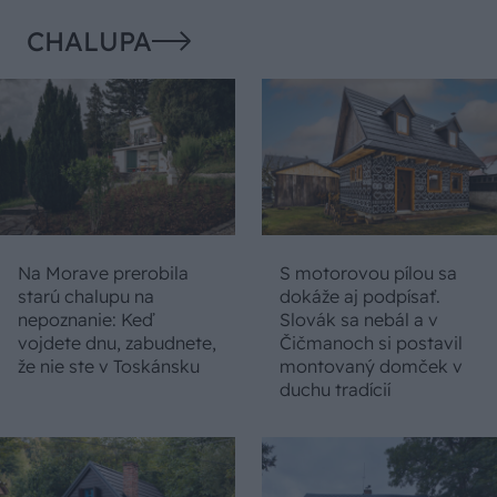
CHALUPA
Na Morave prerobila
S motorovou pílou sa
starú chalupu na
dokáže aj podpísať.
nepoznanie: Keď
Slovák sa nebál a v
vojdete dnu, zabudnete,
Čičmanoch si postavil
že nie ste v Toskánsku
montovaný domček v
duchu tradícií