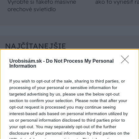
Vyrobte si takéto masívne
ako to vyriešiť r
orechové svietidlo
NAJČÍTANEJŠIE
Urobsisám.sk -
Do Not Process My Personal
TÝŽDEŇ
MESIAC
Information
Dom s ukážkovou záhradou: Majitelia mali pri
If you wish to opt-out of the sale, sharing to third parties, or
výbere stavebného materiálu jasno
processing of your personal or sensitive information for
targeted advertising by us, please use the below opt-out
Trvalky, ktoré znesú sucho a teplo? Tieto
section to confirm your selection. Please note that after your
vysaďte na miesta, na ktoré slnko svieti celý
opt-out request is processed you may continue seeing
deň
interest-based ads based on personal information utilized by
us or personal information disclosed to third parties prior to
Nekupujte drahé lapače: Vyrobte si za 5 minút
your opt-out. You may separately opt-out of the further
domácu pascu na osy a sršne, ktorá ich
disclosure of your personal information by third parties on the