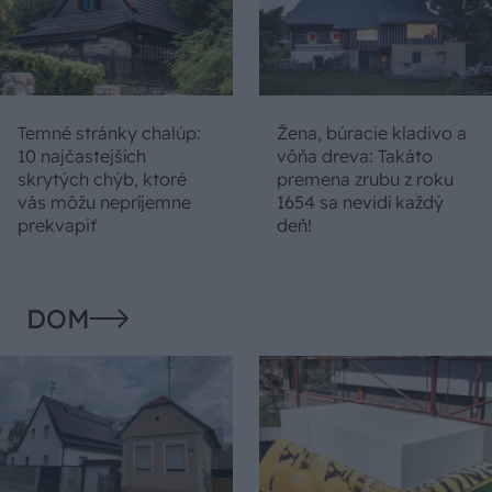
Temné stránky chalúp:
Žena, búracie kladivo a
10 najčastejších
vôňa dreva: Takáto
skrytých chýb, ktoré
premena zrubu z roku
vás môžu nepríjemne
1654 sa nevidí každý
prekvapiť
deň!
DOM