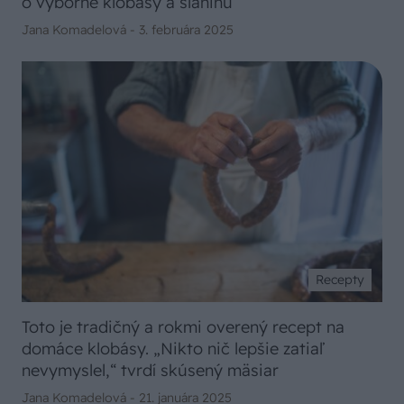
o výborné klobásy a slaninu
Jana Komadelová -
3. februára 2025
Recepty
Toto je tradičný a rokmi overený recept na
domáce klobásy. „Nikto nič lepšie zatiaľ
nevymyslel,“ tvrdí skúsený mäsiar
Jana Komadelová -
21. januára 2025