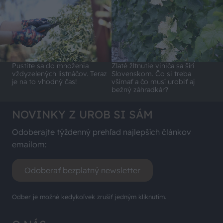
Pustite sa do množenia
Zlaté žltnutie viniča sa šíri
vždyzelených listnáčov. Teraz
Slovenskom. Čo si treba
je na to vhodný čas!
všímať a čo musí urobiť aj
bežný záhradkár?
NOVINKY Z UROB SI SÁM
Odoberajte týždenný prehľad najlepších článkov
emailom:
Odoberať bezplatný newsletter
Odber je možné kedykoľvek zrušiť jedným kliknutím.