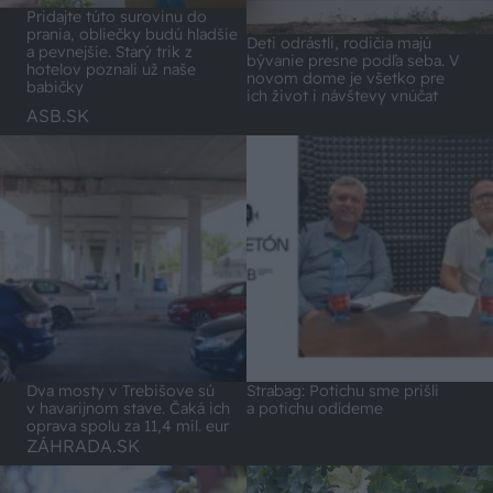
Pridajte túto surovinu do
prania, obliečky budú hladšie
Deti odrástli, rodičia majú
a pevnejšie. Starý trik z
bývanie presne podľa seba. V
hotelov poznali už naše
novom dome je všetko pre
babičky
ich život i návštevy vnúčat
ASB.SK
Dva mosty v Trebišove sú
Strabag: Potichu sme prišli
v havarijnom stave. Čaká ich
a potichu odídeme
oprava spolu za 11,4 mil. eur
ZÁHRADA.SK