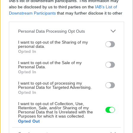
nepustí von
IAB’s list of downstream participants. This information may
also be disclosed by us to third parties on the
IAB’s List of
Downstream Participants
that may further disclose it to other
Zapnutá klimatizácia celý deň? Pozrite sa,
third parties.
koľko vás stojí a prečo sa oplatí zapnúť aj
ventilátor
Please note that this website/app uses one or more Google
Personal Data Processing Opt Outs
services and may gather and store information including but
Čo robiť, ak paradajky dozrievajú pomaly? Trik
not limited to your visit or usage behaviour. You may click to
I want to opt-out of the Sharing of my
s odlisťovaním funguje aj cez leto, ale pozor na
personal data.
grant or deny consent to Google and its third-party tags to
Opted In
chyby
use your data for below specified purposes in below Google
consent section.
I want to opt-out of the Sale of my
Personal Data.
Opted In
NAŠE ČASOPISY
I want to opt-out of processing my
Personal Data for Targeted Advertising.
Opted In
I want to opt-out of Collection, Use,
Retention, Sale, and/or Sharing of my
Personal Data that Is Unrelated with the
Purposes for which it was collected.
Opted Out