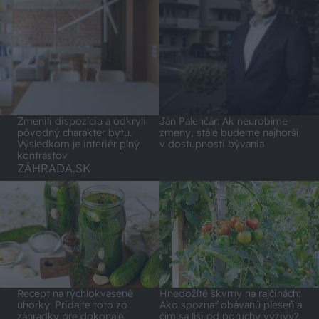
Zmenili dispozíciu a odkryli
Ján Palenčár: Ak neurobíme
pôvodný charakter bytu.
zmeny, stále budeme najhorší
Výsledkom je interiér plný
v dostupnosti bývania
kontrastov
ZÁHRADA.SK
Recept na rýchlokvasené
Hnedožlté škvrny na rajčinách:
uhorky: Pridajte toto zo
Ako spoznať obávanú pleseň a
záhradky pre dokonale
čím sa líši od poruchy výživy?