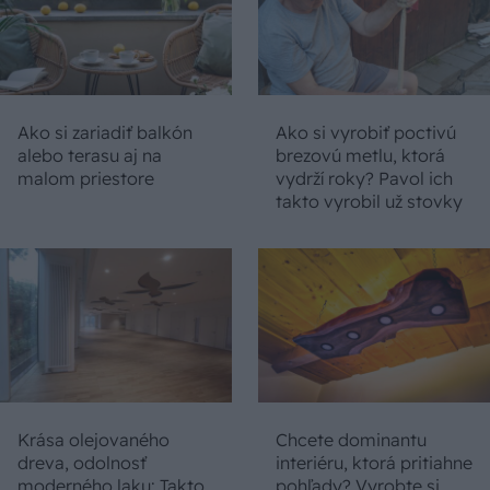
Ako si zariadiť balkón
Ako si vyrobiť poctivú
alebo terasu aj na
brezovú metlu, ktorá
malom priestore
vydrží roky? Pavol ich
takto vyrobil už stovky
Krása olejovaného
Chcete dominantu
dreva, odolnosť
interiéru, ktorá pritiahne
moderného laku: Takto
pohľady? Vyrobte si