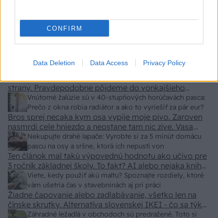
KDE SA DISKUTUJE
CONFIRM
Ja som to riešil tieniacimi závesmi v interieri.Je to
pohoda.
Vnútorné žalúzie sú v 40-stupňových horúčavách pasca:
Data Deletion
Data Access
Privacy Policy
Prečo z okna robia radiátor a ako to vyriešiť za pár eur?
Akurát ten problém doma riešime na oknách z južnej
strany. Pravdepodobne pôjdeme do vonkajšieho
tienenia na spôsob markízy 250x150cm. Čínsky
Vnútorné žalúzie sú v 40-stupňových horúčavách pasca:
predajcovia idú okolo 100 eur kus.
Prečo z okna robia radiátor a ako to vyriešiť za pár eur?
Bros sprej necaka kym osa vypije moje pivo. Zaroven
nasmrdi cele hniezdo a neostane tam nic zive. Vasa
pasca naucinke moc efektivne. Skor pritiahne slimaky
Nekupujte drahé lapače: Vyrobte si za 5 minút domácu
pascu na osy a sršne, ktorá ich nepustí von
Ten článok mal takú výpovednú hodnotu ako učivo pre
3 ročník základnej školy. To fakt? AI alebo nejaka kniha
z VŠ? Dnešné rychlotvrdnuce malty - pevnosť 40 Mpa a
Viete, kedy použiť akú maltu? Spoznajte rozdiely, ktoré
doba schnutia tak 15 minut , k tomu vodotesné s
vám ušetria čas v stavebninách aj pri práci
Žiadne čapovanie alebo zadlabávanie, všetko len na
kryštálikou. A rozdiel - schnutie a zretie. Nič?
čínske skrutky. Alternatíva slovenskej IKEI - čo sa týka
pevnosti. Autor si nedal veľa námahy s remeselným
Záhradné ležadlá v obchodoch sú predražené. Toto si