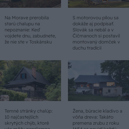
Na Morave prerobila
S motorovou pílou sa
starú chalupu na
dokáže aj podpísať.
nepoznanie: Keď
Slovák sa nebál a v
vojdete dnu, zabudnete,
Čičmanoch si postavil
že nie ste v Toskánsku
montovaný domček v
duchu tradícií
Temné stránky chalúp:
Žena, búracie kladivo a
10 najčastejších
vôňa dreva: Takáto
skrytých chýb, ktoré
premena zrubu z roku
vás môžu nepríjemne
1654 sa nevidí každý