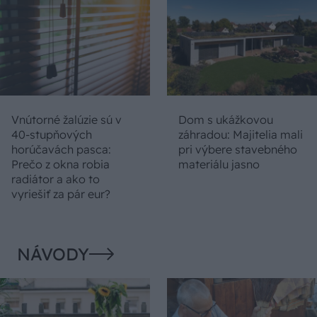
Vnútorné žalúzie sú v
Dom s ukážkovou
40-stupňových
záhradou: Majitelia mali
horúčavách pasca:
pri výbere stavebného
Prečo z okna robia
materiálu jasno
radiátor a ako to
vyriešiť za pár eur?
NÁVODY