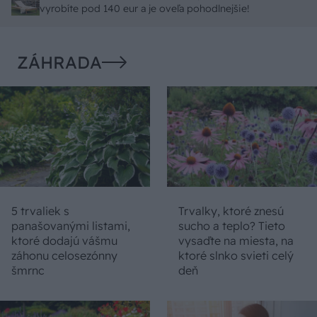
spracovaním, škoda. No lepšie než ten odpad z DTD
vyrobíte pod 140 eur a je oveľa pohodlnejšie!
predávaný v Kauflande alebo Lídli.
ZÁHRADA
5 trvaliek s
Trvalky, ktoré znesú
panašovanými listami,
sucho a teplo? Tieto
ktoré dodajú vášmu
vysaďte na miesta, na
záhonu celosezónny
ktoré slnko svieti celý
šmrnc
deň