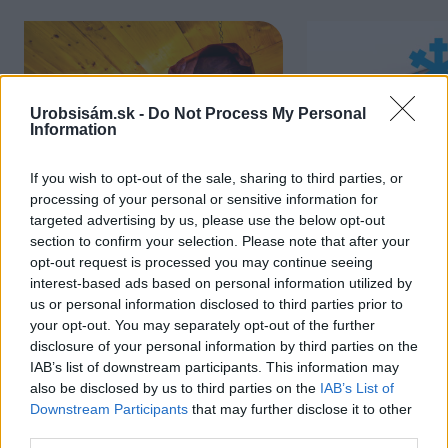
Urobsisám.sk -
Do Not Process My Personal
Information
If you wish to opt-out of the sale, sharing to third parties, or
processing of your personal or sensitive information for
Chcete dominantu interiéru,
Prečo klasická iz
targeted advertising by us, please use the below opt-out
section to confirm your selection. Please note that after your
ktorá pritiahne pohľady?
potrubia v mrazo
opt-out request is processed you may continue seeing
Vyrobte si takéto masívne
ako to vyriešiť r
interest-based ads based on personal information utilized by
orechové svietidlo
us or personal information disclosed to third parties prior to
your opt-out. You may separately opt-out of the further
disclosure of your personal information by third parties on the
IAB’s list of downstream participants. This information may
also be disclosed by us to third parties on the
IAB’s List of
NAJČÍTANEJŠIE
Downstream Participants
that may further disclose it to other
third parties.