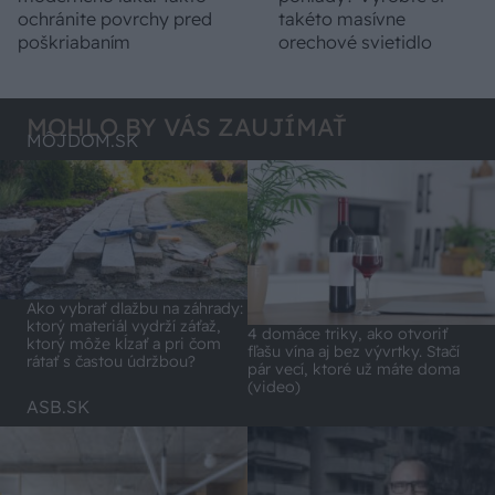
ochránite povrchy pred
takéto masívne
poškriabaním
orechové svietidlo
MOHLO BY VÁS ZAUJÍMAŤ
MÔJDOM.SK
Ako vybrať dlažbu na záhrady:
ktorý materiál vydrží záťaž,
4 domáce triky, ako otvoriť
ktorý môže kĺzať a pri čom
fľašu vína aj bez vývrtky. Stačí
rátať s častou údržbou?
pár vecí, ktoré už máte doma
(video)
ASB.SK