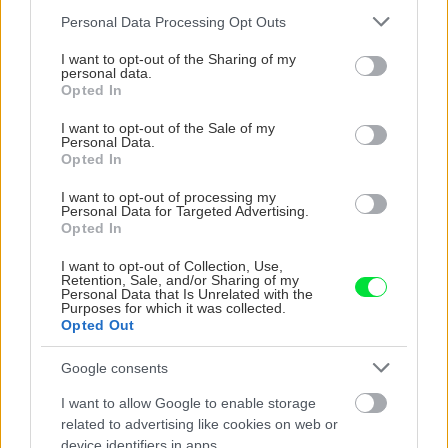
TÝŽDEŇ
MESIAC
Please note that this website/app uses one or more Google
Personal Data Processing Opt Outs
services and may gather and store information including but
Trvalky, ktoré znesú sucho a teplo? Tieto
not limited to your visit or usage behaviour. You may click to
I want to opt-out of the Sharing of my
vysaďte na miesta, na ktoré slnko svieti celý
personal data.
grant or deny consent to Google and its third-party tags to
deň
Opted In
use your data for below specified purposes in below Google
consent section.
I want to opt-out of the Sale of my
Vnútorné žalúzie sú v 40-stupňových
Personal Data.
horúčavách pasca: Prečo z okna robia radiátor
Opted In
a ako to vyriešiť za pár eur?
I want to opt-out of processing my
Personal Data for Targeted Advertising.
Čo robiť, ak paradajky dozrievajú pomaly? Trik
Opted In
s odlisťovaním funguje aj cez leto, ale pozor na
chyby
I want to opt-out of Collection, Use,
Retention, Sale, and/or Sharing of my
Personal Data that Is Unrelated with the
Purposes for which it was collected.
Chcete dominantu interiéru, ktorá pritiahne
Opted Out
pohľady? Vyrobte si takéto masívne orechové
svietidlo
Google consents
I want to allow Google to enable storage
Ako dlho variť kukuricu? Tieto časové rozdiely
related to advertising like cookies on web or
vás prekvapia
device identifiers in apps.