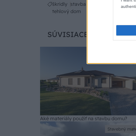
škridly
stavba domu svojpomocne
authenti
tehlový dom
SÚVISIACE
Stavebný mate
Aké materiály použiť na stavbu domu?
Stavebný mate