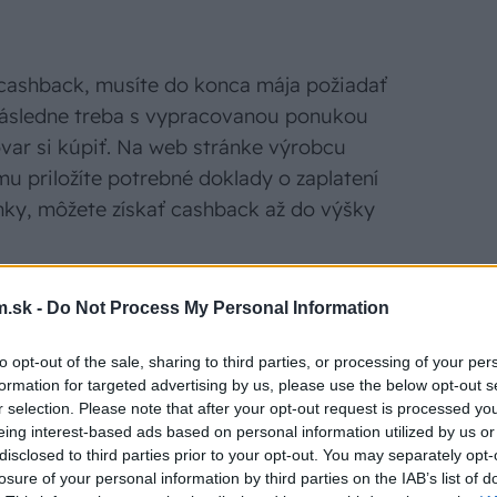
 cashback, musíte do konca mája požiadať
ásledne treba s vypracovanou ponukou
tovar si kúpiť. Na web stránke výrobcu
u priložíte potrebné doklady o zaplatení
nky, môžete získať cashback až do výšky
.sk -
Do Not Process My Personal Information
to opt-out of the sale, sharing to third parties, or processing of your per
formation for targeted advertising by us, please use the below opt-out s
r selection. Please note that after your opt-out request is processed y
eing interest-based ads based on personal information utilized by us or
disclosed to third parties prior to your opt-out. You may separately opt-
losure of your personal information by third parties on the IAB’s list of