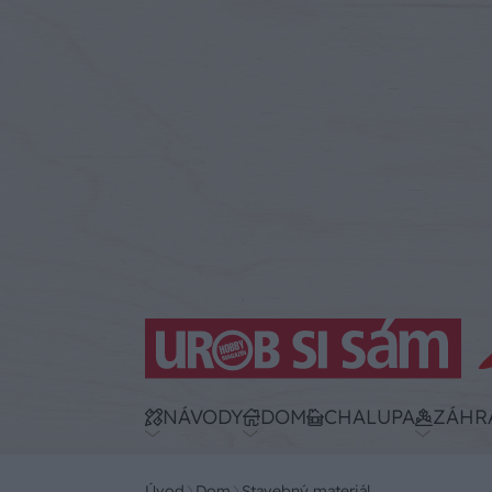
NÁVODY
DOM
CHALUPA
ZÁHR
Úvod
Dom
Stavebný materiál