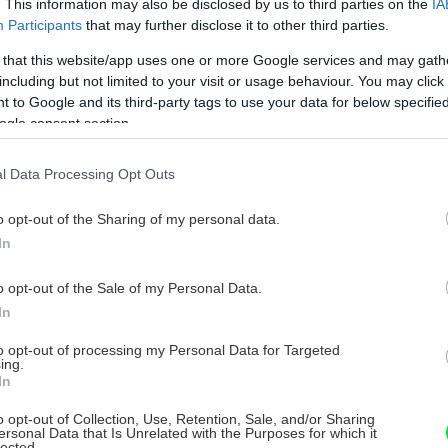
. This information may also be disclosed by us to third parties on the
IA
Participants
that may further disclose it to other third parties.
 that this website/app uses one or more Google services and may gath
including but not limited to your visit or usage behaviour. You may click 
 to Google and its third-party tags to use your data for below specifi
ogle consent section.
l Data Processing Opt Outs
o opt-out of the Sharing of my personal data.
In
o opt-out of the Sale of my Personal Data.
In
i nákupe tehál Porotherm a škridiel značky
to opt-out of processing my Personal Data for Targeted
ť späť.
|
Zdroj: Wienerberger
ing.
In
o opt-out of Collection, Use, Retention, Sale, and/or Sharing
ersonal Data that Is Unrelated with the Purposes for which it
lected.