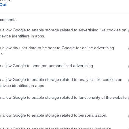
Out
ach
môžete teraz ušetriť. Postup získania
 prípade cenovú ponuku nepotrebuje. Stačí
consents
var a vyplniť na stránke výrobcu online
o allow Google to enable storage related to advertising like cookies on
ť doklady o kúpe. Po splnení požiadaviek
evice identifiers in apps.
40 eur.
o allow my user data to be sent to Google for online advertising
s.
ger.sk/cashback
.
to allow Google to send me personalized advertising.
o allow Google to enable storage related to analytics like cookies on
evice identifiers in apps.
o allow Google to enable storage related to functionality of the website
o allow Google to enable storage related to personalization.
o allow Google to enable storage related to security, including