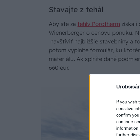
Stavajte z tehál
Aby ste za
tehly Porotherm
získali
Wienerberger o cenovú ponuku. N
navštíviť najbližšie stavebniny a 
potom vyplníte formulár, ku ktorém
materiálu. Ak splníte dané podmie
660 eur.
Urobsisám
If you wish 
sensitive in
confirm you
continue se
information 
further disc