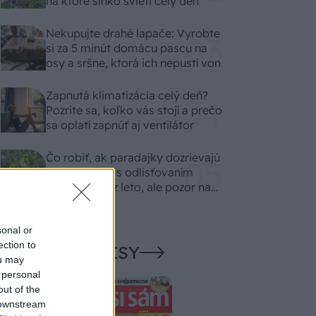
na ktoré slnko svieti celý deň
Nekupujte drahé lapače: Vyrobte
si za 5 minút domácu pascu na
osy a sršne, ktorá ich nepustí von
Zapnutá klimatizácia celý deň?
Pozrite sa, koľko vás stojí a prečo
sa oplatí zapnúť aj ventilátor
Čo robiť, ak paradajky dozrievajú
pomaly? Trik s odlisťovaním
funguje aj cez leto, ale pozor na
chyby
sonal or
ection to
NAŠE ČASOPISY
ou may
 personal
out of the
 downstream