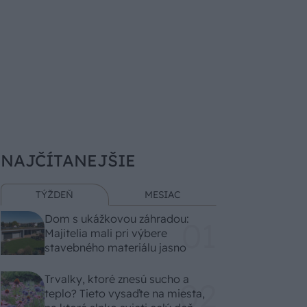
NAJČÍTANEJŠIE
TÝŽDEŇ
MESIAC
Dom s ukážkovou záhradou:
Majitelia mali pri výbere
stavebného materiálu jasno
Trvalky, ktoré znesú sucho a
teplo? Tieto vysaďte na miesta,