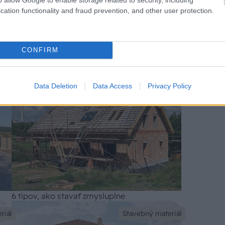
stavba strechy
strešné krytiny
tehla
cation functionality and fraud prevention, and other user protection.
CONFIRM
Data Deletion
Data Access
Privacy Policy
riál
Stavebný materiál
6 tipov, ako stavať zmysluplne
riál
Stavebný materiál