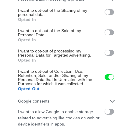
services and may gather and store information including but
vysaďte na miesta, na ktoré slnko svieti celý
not limited to your visit or usage behaviour. You may click to
I want to opt-out of the Sharing of my
deň
personal data.
grant or deny consent to Google and its third-party tags to
Opted In
use your data for below specified purposes in below Google
Dom s ukážkovou záhradou: Majitelia mali pri
consent section.
I want to opt-out of the Sale of my
výbere stavebného materiálu jasno
Personal Data.
Opted In
I want to opt-out of processing my
Nekupujte drahé lapače: Vyrobte si za 5 minút
Personal Data for Targeted Advertising.
domácu pascu na osy a sršne, ktorá ich
Opted In
nepustí von
I want to opt-out of Collection, Use,
Retention, Sale, and/or Sharing of my
Čo robiť, ak paradajky dozrievajú pomaly? Trik
Personal Data that Is Unrelated with the
s odlisťovaním funguje aj cez leto, ale pozor na
Purposes for which it was collected.
Opted Out
chyby
Google consents
Chcete dominantu interiéru, ktorá pritiahne
pohľady? Vyrobte si takéto masívne orechové
I want to allow Google to enable storage
svietidlo
related to advertising like cookies on web or
device identifiers in apps.