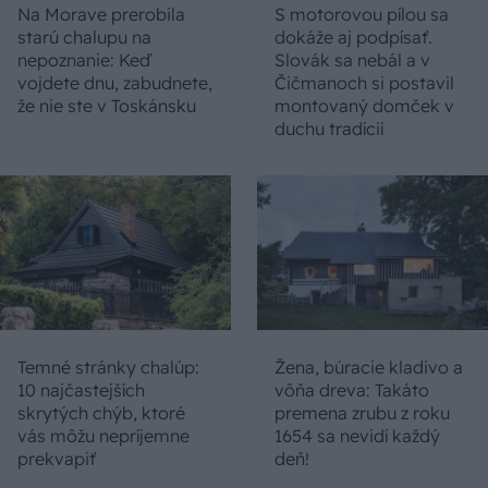
Na Morave prerobila
S motorovou pílou sa
starú chalupu na
dokáže aj podpísať.
nepoznanie: Keď
Slovák sa nebál a v
vojdete dnu, zabudnete,
Čičmanoch si postavil
že nie ste v Toskánsku
montovaný domček v
duchu tradícií
Temné stránky chalúp:
Žena, búracie kladivo a
10 najčastejších
vôňa dreva: Takáto
skrytých chýb, ktoré
premena zrubu z roku
vás môžu nepríjemne
1654 sa nevidí každý
prekvapiť
deň!