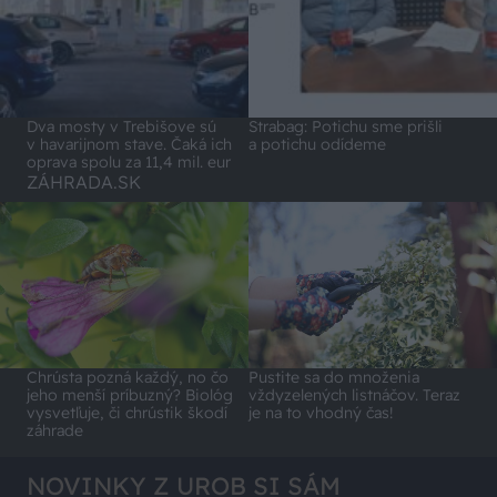
Dva mosty v Trebišove sú
Strabag: Potichu sme prišli
v havarijnom stave. Čaká ich
a potichu odídeme
oprava spolu za 11,4 mil. eur
ZÁHRADA.SK
Chrústa pozná každý, no čo
Pustite sa do množenia
jeho menší príbuzný? Biológ
vždyzelených listnáčov. Teraz
vysvetľuje, či chrústik škodí
je na to vhodný čas!
záhrade
NOVINKY Z UROB SI SÁM