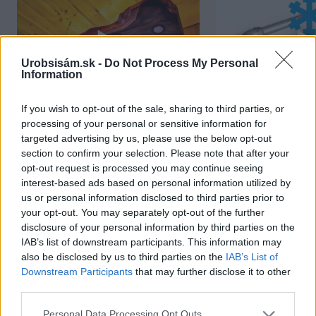
Urobsisám.sk -
Do Not Process My Personal
Information
If you wish to opt-out of the sale, sharing to third parties, or
Chcete dominantu interiéru,
Prečo klasická iz
processing of your personal or sensitive information for
ktorá pritiahne pohľady?
potrubia v mrazo
targeted advertising by us, please use the below opt-out
section to confirm your selection. Please note that after your
Vyrobte si takéto masívne
ako to vyriešiť r
opt-out request is processed you may continue seeing
orechové svietidlo
interest-based ads based on personal information utilized by
us or personal information disclosed to third parties prior to
your opt-out. You may separately opt-out of the further
disclosure of your personal information by third parties on the
IAB’s list of downstream participants. This information may
NAJČÍTANEJŠIE
also be disclosed by us to third parties on the
IAB’s List of
Downstream Participants
that may further disclose it to other
third parties.
TÝŽDEŇ
MESIAC
Please note that this website/app uses one or more Google
Personal Data Processing Opt Outs
Trvalky, ktoré znesú sucho a teplo? Tieto