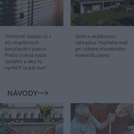
Vnútorné žalúzie sú v
Dom s ukážkovou
40-stupňových
záhradou: Majitelia mali
horúčavách pasca:
pri výbere stavebného
Prečo z okna robia
materiálu jasno
radiátor a ako to
vyriešiť za pár eur?
NÁVODY