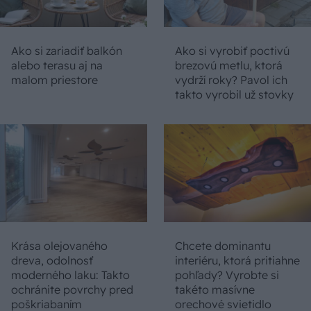
Ako si zariadiť balkón
Ako si vyrobiť poctivú
alebo terasu aj na
brezovú metlu, ktorá
malom priestore
vydrží roky? Pavol ich
takto vyrobil už stovky
Krása olejovaného
Chcete dominantu
dreva, odolnosť
interiéru, ktorá pritiahne
moderného laku: Takto
pohľady? Vyrobte si
ochránite povrchy pred
takéto masívne
poškriabaním
orechové svietidlo