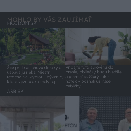
MOHLO BY VÁS ZAUJÍMAŤ
MÔJDOM.SK
Pridajte túto surovinu do
Žije pri lese, chová sliepky a
prania, obliečky budú hladšie
uspáva ju rieka. Miestni
a pevnejšie. Starý trik z
remeselníci vytvorili bývanie,
hotelov poznali už naše
ktoré vyzerá ako malý raj
babičky
ASB.SK