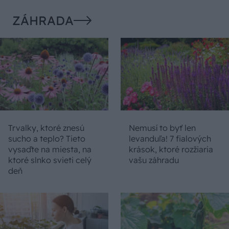
ZÁHRADA
Trvalky, ktoré znesú
Nemusí to byť len
sucho a teplo? Tieto
levanduľa! 7 fialových
vysaďte na miesta, na
krások, ktoré rozžiaria
ktoré slnko svieti celý
vašu záhradu
deň