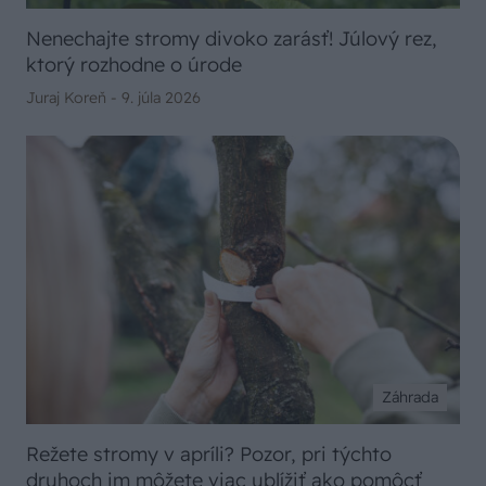
Nenechajte stromy divoko zarásť! Júlový rez,
ktorý rozhodne o úrode
Juraj Koreň -
9. júla 2026
Záhrada
Režete stromy v apríli? Pozor, pri týchto
druhoch im môžete viac ublížiť ako pomôcť