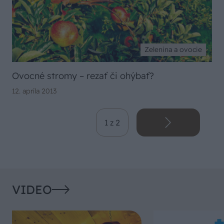
Zelenina a ovocie
Ovocné stromy – rezať či ohýbať?
12. apríla 2013
1 z 2
VIDEO