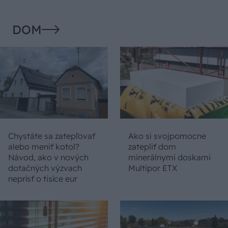
DOM
Chystáte sa zatepľovať
Ako si svojpomocne
alebo meniť kotol?
zatepliť dom
Návod, ako v nových
minerálnymi doskami
dotačných výzvach
Multipor ETX
neprísť o tisíce eur