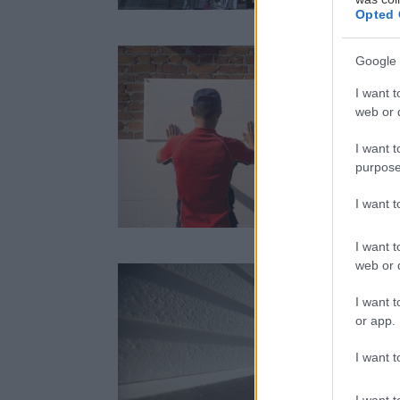
o
Opted 
e
Google 
E
I want t
n
web or d
s
s
I want t
1
purpose
I want 
Zateplenie
I want t
web or d
I want t
or app.
I want t
A
s
m
I want t