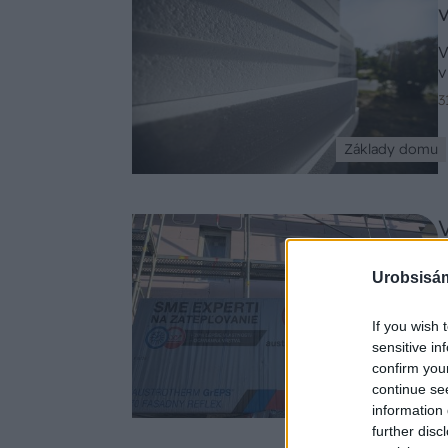
V
v
3
Základy domu
Urobsisám
S
If you wish 
i
sensitive in
p
confirm you
t
continue se
3
Stavebný materiál
t
information 
p
further disc