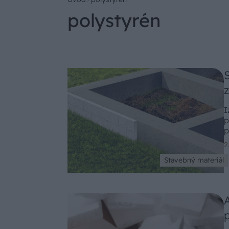
polystyrén
I
p
p
2
Stavebný materiál