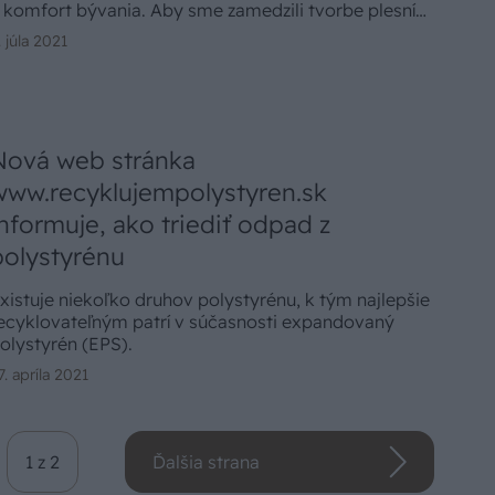
 komfort bývania. Aby sme zamedzili tvorbe plesní
a povrchu vnútornej konštrukcie, predĺžili jej
. júla 2021
ivotnosť a zlepšili tepelnoizolačné vlastnosti, je
otrebné dom zatepliť. S vonkajším zateplením s
oužitím polystyrénu sa vysporiadate s prirodzenou
lhkosťou bez väčšej straty jeho tepelnoizolačných
lastností.
Nová web stránka
www.recyklujempolystyren.sk
informuje, ako triediť odpad z
polystyrénu
xistuje niekoľko druhov polystyrénu, k tým najlepšie
ecyklovateľným patrí v súčasnosti expandovaný
olystyrén (EPS).
7. apríla 2021
1 z 2
Ďalšia strana