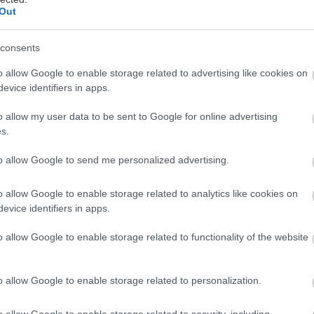
chladzovanie interiéru. K tomu vám pomôže použitie
Out
xpandovaného polystyrénu v ETICS.
Biely polystyrén je overená klasika
consents
xpandovaný (penový) polystyrén EPS zjednodušuje
o allow Google to enable storage related to advertising like cookies on
aše životy už viac ako 70 rokov, a to nielen v
evice identifiers in apps.
tavebníctve. Tento materiál neprestáva prekvapovať
vojimi užitočnými vlastnosťami. Viete, ktoré sú to?
o allow my user data to be sent to Google for online advertising
3. apríla 2022
s.
to allow Google to send me personalized advertising.
o allow Google to enable storage related to analytics like cookies on
evice identifiers in apps.
Čomu pri zatepľovaní domu neveriť? 6
najčastejších nepravdivých mýtov o
o allow Google to enable storage related to functionality of the website
zatepľovaní s polystyrénom
o allow Google to enable storage related to personalization.
j keď si veľa ľudí uvedomuje výhody zateplenia
vojho domu, stále môžeme počuť o nepravdivých
ýtoch, ktoré o ňom kolujú. Obnova domu, vrátane
o allow Google to enable storage related to security, including