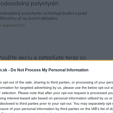
vodoodolný polystyrén
odoodolný polystyrén ochraňuje budovu pred
lhkosťou už na úrovni základov.
1. augusta 2022
Využite akciu a zatepľujte teraz so
sivým polystyrénom Austrotherm
.sk -
Do Not Process My Personal Information
GrEPS Reflex
ivý polystyrén Austrotherm GrEPS® Reflex je
to opt-out of the sale, sharing to third parties, or processing of your per
novatívny produkt upravený špeciálnou reflexnou
formation for targeted advertising by us, please use the below opt-out s
ovrchovou vrstvou. Je vhodný na zateplenie fasády
r selection. Please note that after your opt-out request is processed y
ak nových ako aj starších domov. Má až o 23 % lepšie
eing interest-based ads based on personal information utilized by us or
0. augusta 2022
epelnoizolačné vlastnosti oproti bielemu
disclosed to third parties prior to your opt-out. You may separately opt-
olystyrénu.
losure of your personal information by third parties on the IAB’s list of