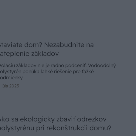
Staviate dom? Nezabudnite na
zateplenie základov
zoláciu základov nie je radno podceniť. Vodoodolný
olystyrén ponúka ľahké riešenie pre ťažké
odmienky.
. júla 2025
Ako sa ekologicky zbaviť odrezkov
polystyrénu pri rekonštrukcii domu?