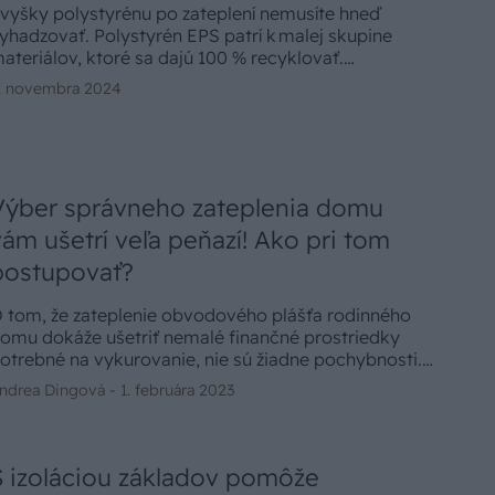
vyšky polystyrénu po zateplení nemusíte hneď
yhadzovať. Polystyrén EPS patrí k malej skupine
ateriálov, ktoré sa dajú 100 % recyklovať.
apojením sa k zberu odrezkov polystyrénu ušetríte
. novembra 2024
a poplatkoch za likvidáciu odpadu a pomôžete
ivotnému prostrediu.
Výber správneho zateplenia domu
vám ušetrí veľa peňazí! Ako pri tom
postupovať?
 tom, že zateplenie obvodového plášťa rodinného
omu dokáže ušetriť nemalé finančné prostriedky
otrebné na vykurovanie, nie sú žiadne pochybnosti.
tačí sa len rozhodnúť pre správny tepelnoizolačný
ndrea Dingová -
1. februára 2023
ystém.
S izoláciou základov pomôže