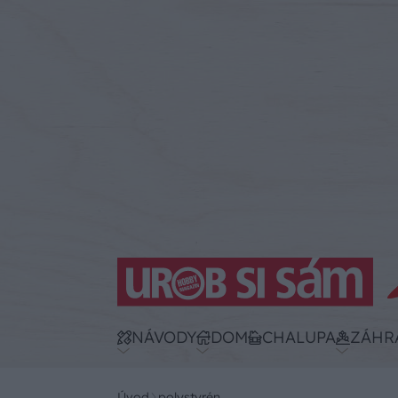
NÁVODY
DOM
CHALUPA
ZÁHR
Úvod
polystyrén