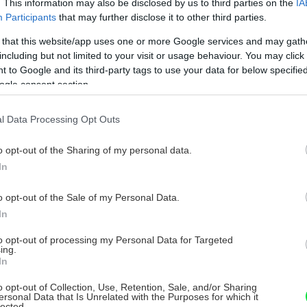
. This information may also be disclosed by us to third parties on the
IA
Na zníženie energetickej náročnosti
Participants
that may further disclose it to other third parties.
vášho domu nie je neskoro ani v
 that this website/app uses one or more Google services and may gath
ťažkých časoch
including but not limited to your visit or usage behaviour. You may click 
 to Google and its third-party tags to use your data for below specifi
ima sa nezadržateľne blíži a realita posledných
ogle consent section.
esiacov, neustále sa zvyšujúce ceny elektriny a
lynu využívaných na vykurovanie, pretrváva. Šance
l Data Processing Opt Outs
a zlepšenie situácie sú zatiaľ v nedohľadne. Ako čo
6. júla 2022
ajviac znížiť náklady a zvýšiť tepelný komfort vo
o opt-out of the Sharing of my personal data.
ašom dome alebo byte? Jedným z najúčinnejších
iešení je zateplenie domu.
In
Zateplite polystyrénom v
o opt-out of the Sale of my Personal Data.
zatepľovacom systéme ETICS – teraz
In
je ten správny čas!
to opt-out of processing my Personal Data for Targeted
atepľovanie EPS prináša výhody nielen v zime;
ing.
In
onkajšia izolačná vrstva dopomôže k udržiavaniu
ríjemnej vnútornej klímy aj počas leta. Ak ste doteraz
o opt-out of Collection, Use, Retention, Sale, and/or Sharing
áhali, zateplite už toto leto, aby ste ušetrili energie
8. júna 2022
ersonal Data that Is Unrelated with the Purposes for which it
ynaložené nielen na vykurovanie, ale aj
lected.