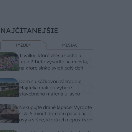
NAJČÍTANEJŠIE
TÝŽDEŇ
MESIAC
Trvalky, ktoré znesú sucho a
teplo? Tieto vysaďte na miesta,
na ktoré slnko svieti celý deň
Dom s ukážkovou záhradou:
Majitelia mali pri výbere
stavebného materiálu jasno
Nekupujte drahé lapače: Vyrobte
si za 5 minút domácu pascu na
osy a sršne, ktorá ich nepustí von