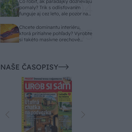
Čo robiť, ak paradajky dozrievajú
pomaly? Trik s odlisťovaním
funguje aj cez leto, ale pozor na
chyby
Chcete dominantu interiéru,
ktorá pritiahne pohľady? Vyrobte
si takéto masívne orechové
svietidlo
NAŠE ČASOPISY