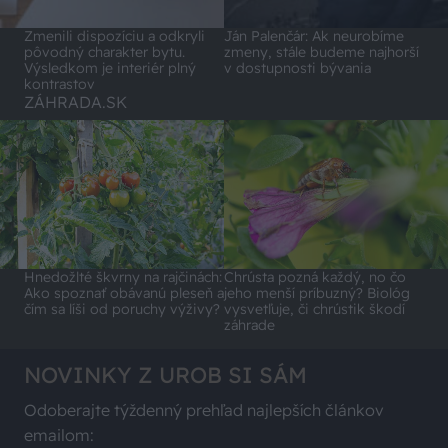
Zmenili dispozíciu a odkryli
Ján Palenčár: Ak neurobíme
pôvodný charakter bytu.
zmeny, stále budeme najhorší
Výsledkom je interiér plný
v dostupnosti bývania
kontrastov
ZÁHRADA.SK
Hnedožlté škvrny na rajčinách:
Chrústa pozná každý, no čo
Ako spoznať obávanú pleseň a
jeho menší príbuzný? Biológ
čím sa líši od poruchy výživy?
vysvetľuje, či chrústik škodí
záhrade
NOVINKY Z UROB SI SÁM
Odoberajte týždenný prehľad najlepších článkov
emailom: