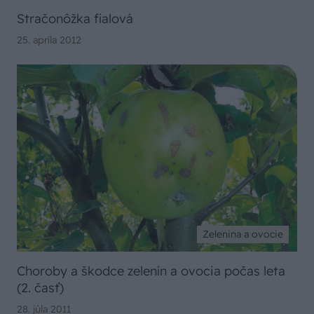
Stračonôžka fialová
25. apríla 2012
Zelenina a ovocie
Choroby a škodce zelenín a ovocia počas leta
(2. časť)
28. júla 2011