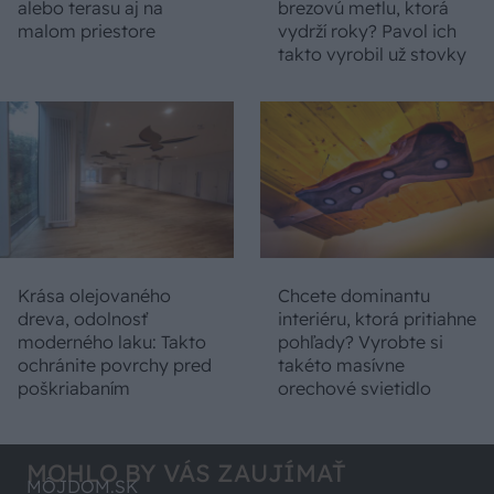
alebo terasu aj na
brezovú metlu, ktorá
malom priestore
vydrží roky? Pavol ich
takto vyrobil už stovky
Krása olejovaného
Chcete dominantu
dreva, odolnosť
interiéru, ktorá pritiahne
moderného laku: Takto
pohľady? Vyrobte si
ochránite povrchy pred
takéto masívne
poškriabaním
orechové svietidlo
MOHLO BY VÁS ZAUJÍMAŤ
MÔJDOM.SK