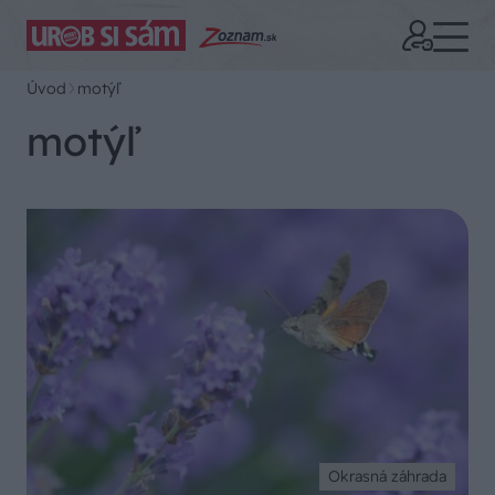
Úvod
motýľ
motýľ
Okrasná záhrada