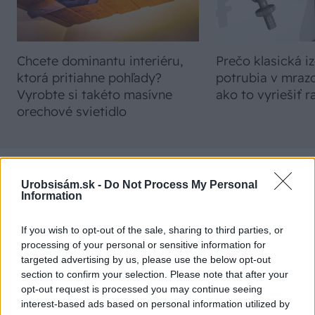
Chcete dominantu interiéru,
Prečo klasická iz
ktorá pritiahne pohľady?
potrubia v mrazo
Vyrobte si takéto masívne
ako to vyriešiť r
orechové svietidlo
Urobsisám.sk -
Do Not Process My Personal
NAJČÍTANEJŠIE
Information
TÝŽDEŇ
MESIAC
If you wish to opt-out of the sale, sharing to third parties, or
processing of your personal or sensitive information for
Trvalky, ktoré znesú sucho a teplo? Tieto
targeted advertising by us, please use the below opt-out
vysaďte na miesta, na ktoré slnko svieti celý
section to confirm your selection. Please note that after your
deň
opt-out request is processed you may continue seeing
interest-based ads based on personal information utilized by