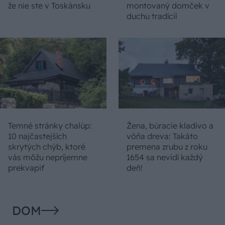
že nie ste v Toskánsku
montovaný domček v
duchu tradícií
Temné stránky chalúp:
Žena, búracie kladivo a
10 najčastejších
vôňa dreva: Takáto
skrytých chýb, ktoré
premena zrubu z roku
vás môžu nepríjemne
1654 sa nevidí každý
prekvapiť
deň!
DOM