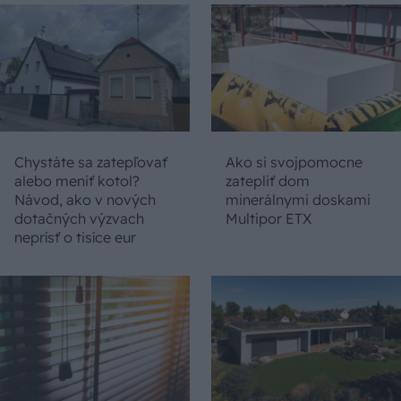
Chystáte sa zatepľovať
Ako si svojpomocne
alebo meniť kotol?
zatepliť dom
Návod, ako v nových
minerálnymi doskami
dotačných výzvach
Multipor ETX
neprísť o tisíce eur