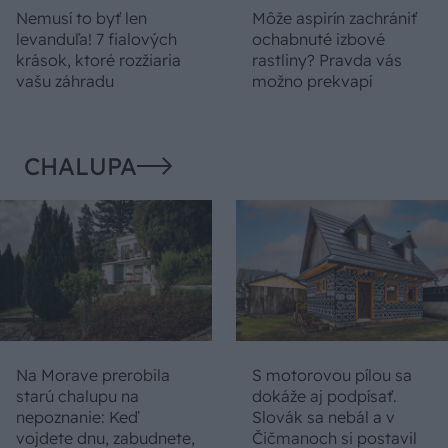
Nemusí to byť len
Môže aspirín zachrániť
levanduľa! 7 fialových
ochabnuté izbové
krások, ktoré rozžiaria
rastliny? Pravda vás
vašu záhradu
možno prekvapí
CHALUPA
Na Morave prerobila
S motorovou pílou sa
starú chalupu na
dokáže aj podpísať.
nepoznanie: Keď
Slovák sa nebál a v
vojdete dnu, zabudnete,
Čičmanoch si postavil