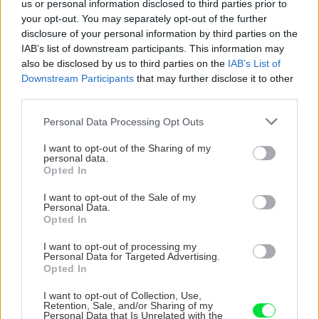
us or personal information disclosed to third parties prior to
Dom s ukážkovou záhradou: Majitelia mali pri
your opt-out. You may separately opt-out of the further
výbere stavebného materiálu jasno
disclosure of your personal information by third parties on the
IAB’s list of downstream participants. This information may
Čo robiť, ak paradajky dozrievajú pomaly? Trik
also be disclosed by us to third parties on the
IAB’s List of
s odlisťovaním funguje aj cez leto, ale pozor na
Downstream Participants
that may further disclose it to other
chyby
third parties.
Please note that this website/app uses one or more Google
Personal Data Processing Opt Outs
Nekupujte drahé lapače: Vyrobte si za 5 minút
services and may gather and store information including but
domácu pascu na osy a sršne, ktorá ich
not limited to your visit or usage behaviour. You may click to
I want to opt-out of the Sharing of my
nepustí von
personal data.
grant or deny consent to Google and its third-party tags to
Opted In
use your data for below specified purposes in below Google
Chcete dominantu interiéru, ktorá pritiahne
consent section.
I want to opt-out of the Sale of my
pohľady? Vyrobte si takéto masívne orechové
Personal Data.
svietidlo
Opted In
I want to opt-out of processing my
Personal Data for Targeted Advertising.
Opted In
NAŠE ČASOPISY
I want to opt-out of Collection, Use,
Retention, Sale, and/or Sharing of my
Personal Data that Is Unrelated with the