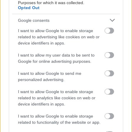
Purposes for which it was collected.
Opted Out
Google consents
I want to allow Google to enable storage
related to advertising like cookies on web or
device identifiers in apps.
I want to allow my user data to be sent to
Google for online advertising purposes.
UROB SI SÁM 7-8/2026
I want to allow Google to send me
personalized advertising.
I want to allow Google to enable storage
related to analytics like cookies on web or
KDE SA DISKUTUJE
device identifiers in apps.
Ja som to riešil tieniacimi závesmi v interieri.Je to
I want to allow Google to enable storage
pohoda.
related to functionality of the website or app.
Vnútorné žalúzie sú v 40-stupňových horúčavách pasca: