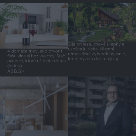
Žije pri lese, chová sliepky a
uspáva ju rieka. Miestni
4 domáce triky, ako otvoriť
remeselníci vytvorili bývanie,
fľašu vína aj bez vývrtky. Stačí
ktoré vyzerá ako malý raj
pár vecí, ktoré už máte doma
(video)
ASB.SK