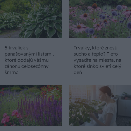
5 trvaliek s
Trvalky, ktoré znesú
panašovanými listami,
sucho a teplo? Tieto
ktoré dodajú vášmu
vysaďte na miesta, na
záhonu celosezónny
ktoré slnko svieti celý
šmrnc
deň