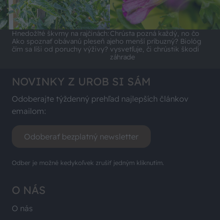
Hnedožlté škvrny na rajčinách:
Chrústa pozná každý, no čo
Ako spoznať obávanú pleseň a
jeho menší príbuzný? Biológ
čím sa líši od poruchy výživy?
vysvetľuje, či chrústik škodí
záhrade
NOVINKY Z UROB SI SÁM
Odoberajte týždenný prehľad najlepších článkov
emailom:
Odoberať bezplatný newsletter
Odber je možné kedykoľvek zrušiť jedným kliknutím.
O NÁS
O nás