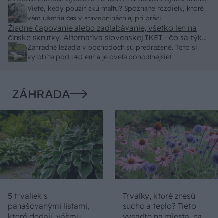
z VŠ? Dnešné rychlotvrdnuce malty - pevnosť 40 Mpa a
Viete, kedy použiť akú maltu? Spoznajte rozdiely, ktoré
doba schnutia tak 15 minut , k tomu vodotesné s
vám ušetria čas v stavebninách aj pri práci
Žiadne čapovanie alebo zadlabávanie, všetko len na
kryštálikou. A rozdiel - schnutie a zretie. Nič?
čínske skrutky. Alternatíva slovenskej IKEI - čo sa týka
pevnosti. Autor si nedal veľa námahy s remeselným
Záhradné ležadlá v obchodoch sú predražené. Toto si
spracovaním, škoda. No lepšie než ten odpad z DTD
vyrobíte pod 140 eur a je oveľa pohodlnejšie!
predávaný v Kauflande alebo Lídli.
ZÁHRADA
5 trvaliek s
Trvalky, ktoré znesú
panašovanými listami,
sucho a teplo? Tieto
ktoré dodajú vášmu
vysaďte na miesta, na