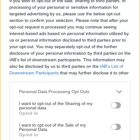
If you wish to opt-out of the sale, sharing to third parties, or
processing of your personal or sensitive information for
targeted advertising by us, please use the below opt-out
NAJČÍTANEJŠIE
section to confirm your selection. Please note that after your
opt-out request is processed you may continue seeing
interest-based ads based on personal information utilized by
TÝŽDEŇ
MESIAC
us or personal information disclosed to third parties prior to
your opt-out. You may separately opt-out of the further
Trvalky, ktoré znesú sucho a teplo? Tieto
disclosure of your personal information by third parties on the
vysaďte na miesta, na ktoré slnko svieti celý
IAB’s list of downstream participants. This information may
deň
also be disclosed by us to third parties on the
IAB’s List of
Downstream Participants
that may further disclose it to other
Dom s ukážkovou záhradou: Majitelia mali pri
third parties.
výbere stavebného materiálu jasno
Please note that this website/app uses one or more Google
Personal Data Processing Opt Outs
services and may gather and store information including but
Čo robiť, ak paradajky dozrievajú pomaly? Trik
not limited to your visit or usage behaviour. You may click to
I want to opt-out of the Sharing of my
personal data.
s odlisťovaním funguje aj cez leto, ale pozor na
grant or deny consent to Google and its third-party tags to
Opted In
chyby
use your data for below specified purposes in below Google
consent section.
I want to opt-out of the Sale of my
Personal Data.
Nekupujte drahé lapače: Vyrobte si za 5 minút
Opted In
domácu pascu na osy a sršne, ktorá ich