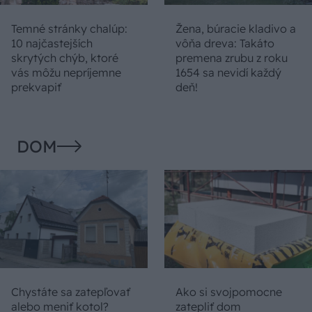
Temné stránky chalúp:
Žena, búracie kladivo a
10 najčastejších
vôňa dreva: Takáto
skrytých chýb, ktoré
premena zrubu z roku
vás môžu nepríjemne
1654 sa nevidí každý
prekvapiť
deň!
DOM
Chystáte sa zatepľovať
Ako si svojpomocne
alebo meniť kotol?
zatepliť dom