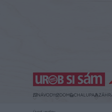
NÁVODY
DOM
CHALUPA
ZÁHR
Úvod
maliny