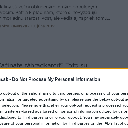
aliny sú veľmi obľúbeným letným bobuľovým
vocím. Patria k plodinám, ktoré si nevyžadujú
imoriadnu starostlivosť, ale vedia aj napriek tomu
oskytnúť bohatú úrodu.
abína Zavarská -
10. júna 2019
Začínate záhradkárčiť? Toto sú
najmenej náročné druhy na
.sk -
Do Not Process My Personal Information
pestovanie
matérske záhradkárstvo je dnes moderné, nielen
to opt-out of the sale, sharing to third parties, or processing of your per
vôli tomu, že ušetríte peniaze, vypestujete si zdravé
formation for targeted advertising by us, please use the below opt-out s
otraviny, ale aj kvôli relaxu, ktorý nám ponúka.
r selection. Please note that after your opt-out request is processed y
ráca v prírode a so živými rastlinkami je
eing interest-based ads based on personal information utilized by us or
abína Zavarská -
9. februára 2019
bohacujúca a odmení vás. Akými plodinami začať,
disclosed to third parties prior to your opt-out. You may separately opt-
eď ešte nemáte skúsenosti?
losure of your personal information by third parties on the IAB’s list of