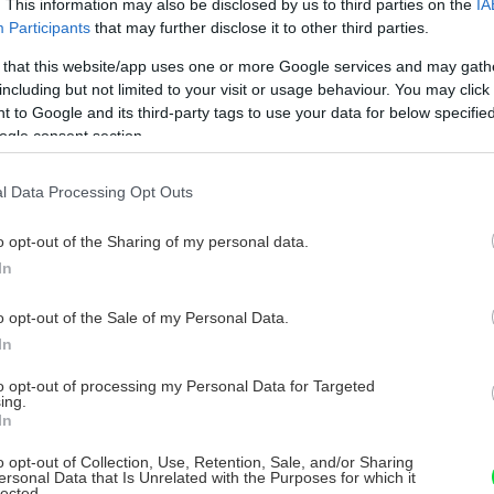
. This information may also be disclosed by us to third parties on the
IA
Pestujete ovocie? Na toto v marci
Participants
that may further disclose it to other third parties.
nezabudnite!
 that this website/app uses one or more Google services and may gath
including but not limited to your visit or usage behaviour. You may click 
apriek prekvapeniu na záver februára a začiatok
 to Google and its third-party tags to use your data for below specifi
rvého jarného mesiaca vo forme mrazov, ak chceme
ogle consent section.
ať dobrú úrodu ovocia, mali by sme začať s jarnými
rácami. Okrem povinného hnojenia ovocných
abína Zavarská -
6. marca 2018
tromov a vrúbľovania jadrovín už aj vysádzame.
l Data Processing Opt Outs
o opt-out of the Sharing of my personal data.
In
Mandľové venčeky s vanilkovým
o opt-out of the Sale of my Personal Data.
krémom a malinami
In
ednoduchý postup na prípravu chutných
to opt-out of processing my Personal Data for Targeted
andľových venčekov plnených krémom a malinami.
ing.
In
. februára 2018
o opt-out of Collection, Use, Retention, Sale, and/or Sharing
ersonal Data that Is Unrelated with the Purposes for which it
lected.