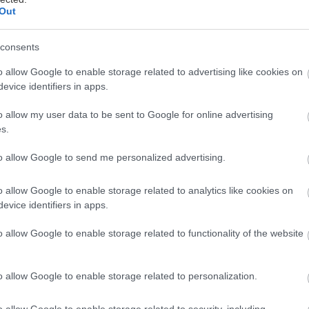
Out
Lahodná maková torta s vanilkovým
consents
krémom a malinami
o allow Google to enable storage related to advertising like cookies on
evice identifiers in apps.
echať na jazyku rozplynúť chuť vanilky a sviežich
alín... K tomu dobrá káva, milá spoločnosť a zážitok,
o allow my user data to be sent to Google for online advertising
a ktorý môžete spomínať dlho, je na svete.
s.
7. mája 2016
to allow Google to send me personalized advertising.
o allow Google to enable storage related to analytics like cookies on
evice identifiers in apps.
Orechová torta s penou a malinami
o allow Google to enable storage related to functionality of the website
ohatá orechová plnka sa v tejto torte postretla so
nehom s malinami.
. septembra 2014
o allow Google to enable storage related to personalization.
o allow Google to enable storage related to security, including