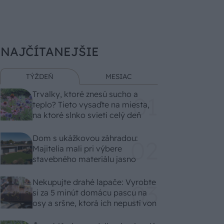
NAJČÍTANEJŠIE
TÝŽDEŇ
MESIAC
Trvalky, ktoré znesú sucho a
teplo? Tieto vysaďte na miesta,
na ktoré slnko svieti celý deň
Dom s ukážkovou záhradou:
Majitelia mali pri výbere
stavebného materiálu jasno
Nekupujte drahé lapače: Vyrobte
si za 5 minút domácu pascu na
osy a sršne, ktorá ich nepustí von