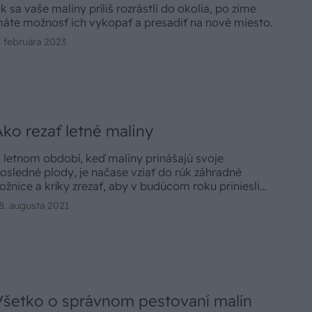
k sa vaše maliny príliš rozrástli do okolia, po zime
áte možnosť ich vykopať a presadiť na nové miesto.
. februára 2023
Ako rezať letné maliny
 letnom období, keď maliny prinášajú svoje
osledné plody, je načase vziať do rúk záhradné
ožnice a kríky zrezať, aby v budúcom roku priniesli
ojnú úrodu.
8. augusta 2021
Všetko o správnom pestovaní malín