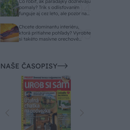
Čo robiť, ak paradajky dozrievajú
pomaly? Trik s odlisťovaním
funguje aj cez leto, ale pozor na
chyby
Chcete dominantu interiéru,
ktorá pritiahne pohľady? Vyrobte
si takéto masívne orechové
svietidlo
NAŠE ČASOPISY