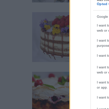
Opted 
Google 
I want t
web or d
N
m
I want t
n
purpose
1
I want 
Recepty
I want t
web or d
I want t
B
or app.
s
2
I want t
I want t