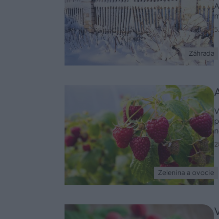
A
m
5
Záhrada
V
p
n
h
2
Zelenina a ovocie