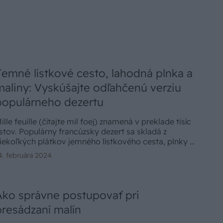
Jemné lístkové cesto, lahodná plnka a
maliny: Vyskúšajte odľahčenú verziu
populárneho dezertu
ille feuille (čítajte mil foej) znamená v preklade tisíc
istov. Populárny francúzsky dezert sa skladá z
iekoľkých plátkov jemného lístkového cesta, plnky a
vocia. Pripravte si na Valentína jeho ľahšiu a
4. februára 2024
iétnejšiu verziu.
Ako správne postupovať pri
presádzaní malín