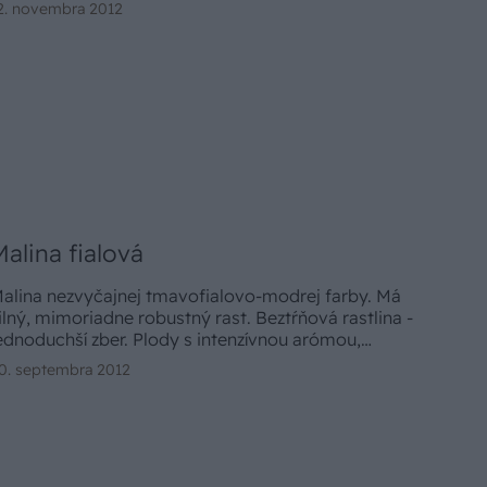
2. novembra 2012
Malina fialová
alina nezvyčajnej tmavofialovo-modrej farby. Má
ilný, mimoriadne robustný rast. Beztŕňová rastlina -
ednoduchší zber. Plody s intenzívnou arómou,
huťovo pripomínajúce maliny a ostružiny, sú vhodné
0. septembra 2012
a priamu konzumáciu a na prípravu džemov a
aváranín.