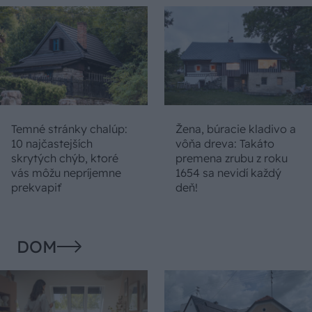
Temné stránky chalúp:
Žena, búracie kladivo a
10 najčastejších
vôňa dreva: Takáto
skrytých chýb, ktoré
premena zrubu z roku
vás môžu nepríjemne
1654 sa nevidí každý
prekvapiť
deň!
DOM