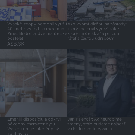
Vysoké stropy pomohli využiť
Ako vybrať dlažbu na záhrady:
40-metrový byt na maximum.
ktorý materiál vydrží záťaž,
Zmestili doň aj dve manželské
ktorý môže kĺzať a pri čom
postele!
rátať s častou údržbou?
ASB.SK
Zmenili dispozíciu a odkryli
Ján Palenčár: Ak neurobíme
pôvodný charakter bytu.
zmeny, stále budeme najhorší
Výsledkom je interiér plný
v dostupnosti bývania
kontrastov