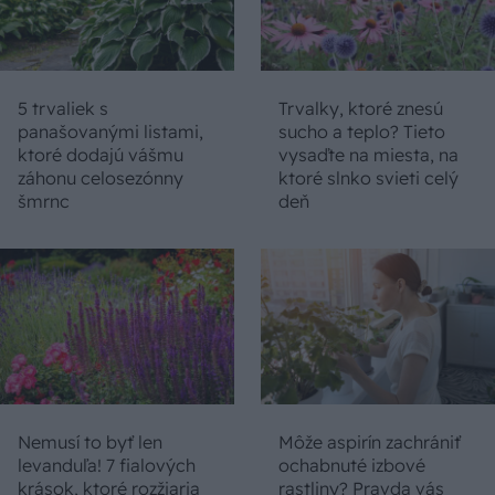
5 trvaliek s
Trvalky, ktoré znesú
panašovanými listami,
sucho a teplo? Tieto
ktoré dodajú vášmu
vysaďte na miesta, na
záhonu celosezónny
ktoré slnko svieti celý
šmrnc
deň
Nemusí to byť len
Môže aspirín zachrániť
levanduľa! 7 fialových
ochabnuté izbové
krások, ktoré rozžiaria
rastliny? Pravda vás