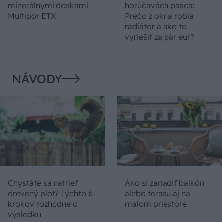
minerálnymi doskami
horúčavách pasca:
Multipor ETX
Prečo z okna robia
radiátor a ako to
vyriešiť za pár eur?
NÁVODY
Chystáte sa natrieť
Ako si zariadiť balkón
drevený plot? Týchto 6
alebo terasu aj na
krokov rozhodne o
malom priestore
výsledku