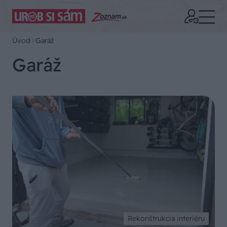
Úvod
Garáž
Garáž
Rekonštrukcia interiéru