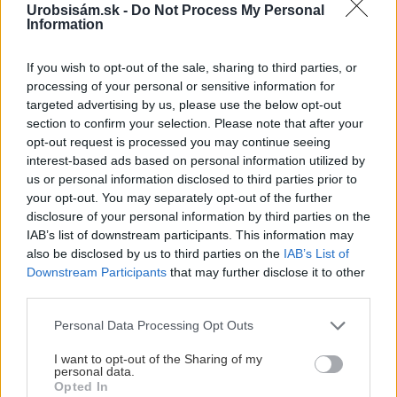
Urobsisám.sk -
Do Not Process My Personal
Chcete dominantu interiéru,
Prečo klasická iz
Information
ktorá pritiahne pohľady?
potrubia v mrazo
Vyrobte si takéto masívne
ako to vyriešiť r
If you wish to opt-out of the sale, sharing to third parties, or
orechové svietidlo
processing of your personal or sensitive information for
targeted advertising by us, please use the below opt-out
section to confirm your selection. Please note that after your
opt-out request is processed you may continue seeing
interest-based ads based on personal information utilized by
us or personal information disclosed to third parties prior to
NAJČÍTANEJŠIE
your opt-out. You may separately opt-out of the further
disclosure of your personal information by third parties on the
TÝŽDEŇ
MESIAC
IAB’s list of downstream participants. This information may
also be disclosed by us to third parties on the
IAB’s List of
Vnútorné žalúzie sú v 40-stupňových
Downstream Participants
that may further disclose it to other
horúčavách pasca: Prečo z okna robia radiátor
third parties.
a ako to vyriešiť za pár eur?
Please note that this website/app uses one or more Google
Personal Data Processing Opt Outs
Trvalky, ktoré znesú sucho a teplo? Tieto
services and may gather and store information including but
vysaďte na miesta, na ktoré slnko svieti celý
not limited to your visit or usage behaviour. You may click to
I want to opt-out of the Sharing of my
personal data.
deň
grant or deny consent to Google and its third-party tags to
Opted In
use your data for below specified purposes in below Google