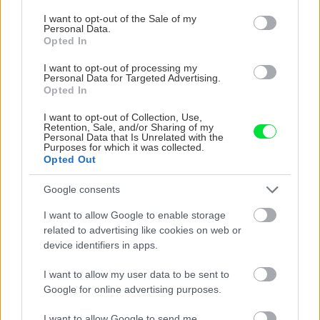
consent section.
Čo robiť, ak paradajky dozrievajú pomaly? Trik
I want to opt-out of the Sale of my
Personal Data.
s odlisťovaním funguje aj cez leto, ale pozor na
Opted In
chyby
I want to opt-out of processing my
Personal Data for Targeted Advertising.
Viete, kedy použiť akú maltu? Spoznajte
Opted In
rozdiely, ktoré vám ušetria čas v stavebninách
aj pri práci
I want to opt-out of Collection, Use,
Retention, Sale, and/or Sharing of my
Personal Data that Is Unrelated with the
Purposes for which it was collected.
Ako odstrániť peň zo záhrady? Zbavte sa ho
Opted Out
pomocou 2 prísad, ktoré nájdete v kuchyni
Google consents
I want to allow Google to enable storage
NAŠE ČASOPISY
related to advertising like cookies on web or
device identifiers in apps.
I want to allow my user data to be sent to
Google for online advertising purposes.
I want to allow Google to send me