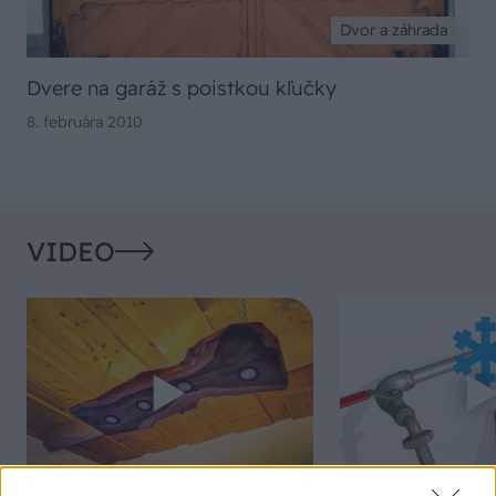
Dvor a záhrada
Dvere na garáž s poistkou kľučky
8. februára 2010
VIDEO