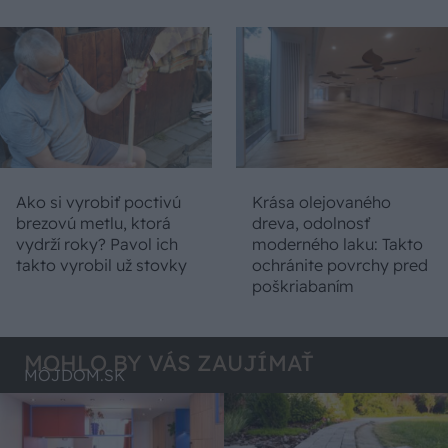
Ako si vyrobiť poctivú
Krása olejovaného
brezovú metlu, ktorá
dreva, odolnosť
vydrží roky? Pavol ich
moderného laku: Takto
takto vyrobil už stovky
ochránite povrchy pred
poškriabaním
MOHLO BY VÁS ZAUJÍMAŤ
MÔJDOM.SK