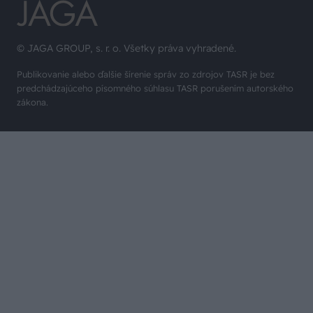
© JAGA GROUP, s. r. o. Všetky práva vyhradené.
Publikovanie alebo ďalšie šírenie správ zo zdrojov TASR je bez
predchádzajúceho písomného súhlasu TASR porušením autorského
zákona.