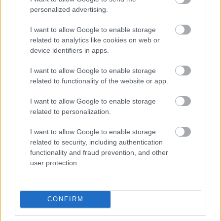
personalized advertising.
I want to allow Google to enable storage
related to analytics like cookies on web or
device identifiers in apps.
I want to allow Google to enable storage
related to functionality of the website or app.
UROB SI SÁM 7-8/2026
I want to allow Google to enable storage
related to personalization.
I want to allow Google to enable storage
KDE SA DISKUTUJE
related to security, including authentication
functionality and fraud prevention, and other
Čakal som podrobný popis zloženia jednotlivých typov
user protection.
malty a ich použitie v slovenskom prostredí, no dostal
som len pár primitívnych rád o výbere vriec v
Viete, kedy použiť akú maltu? Spoznajte rozdiely, ktoré
stavebninách. Kde sa podel názov a zmysel časopisu
vám ušetria čas v stavebninách aj pri práci
CONFIRM
"Urob si sám" ? To skutočne už nemáme na Slovensku
Ja som to riešil tieniacimi závesmi v interieri.Je to
"fachmanov"! Vypadá to tak že za pár rokov nám budú
pohoda.