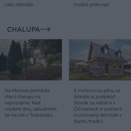
vašu záhradu
možno prekvapí
CHALUPA
Na Morave prerobila
S motorovou pílou sa
starú chalupu na
dokáže aj podpísať.
nepoznanie: Keď
Slovák sa nebál a v
vojdete dnu, zabudnete,
Čičmanoch si postavil
že nie ste v Toskánsku
montovaný domček v
duchu tradícií