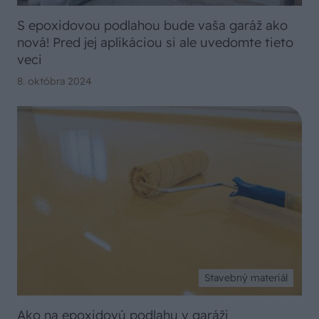
S epoxidovou podlahou bude vaša garáž ako
nová! Pred jej aplikáciou si ale uvedomte tieto
veci
8. októbra 2024
Stavebný materiál
Ako na epoxidovú podlahu v garáži