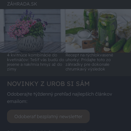
ZÁHRADA.SK
4 kvitnúce kombinácie do
Recept na rýchlokvasené
kvetináčov: Tešiť vás budú do
uhorky: Pridajte toto zo
jesene a nakŕmia hmyz až do
záhradky pre dokonale
zimy
chrumkavý výsledok
NOVINKY Z UROB SI SÁM
Odoberajte týždenný prehľad najlepších článkov
emailom:
Odoberať bezplatný newsletter