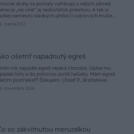
vocné druhy sa pomaly vytrácajú z našich záhrad.
eraz je „na vine“ aj nedostatok priestoru. A tak si
adšej namiesto sladkých jahôd či cukrových hrušiek
echáme okolo domu položiť trávnik a ten kosíme a
2. marca 2017
osíme a... A pritom aj v tej najmenšej záhradke sa dá
opestovať chutné ovocie.
Ako ošetriť napadnutý egreš
ento rok napadla egreš nejaká choroba. Úplne mu
padali listy a do polovice uschli halúzky. Mám egreš
iečím postriekať? Ďakujem. (Jozef P., Bratislava)
6. novembra 2016
Čo so zakvitnutou meruzalkou