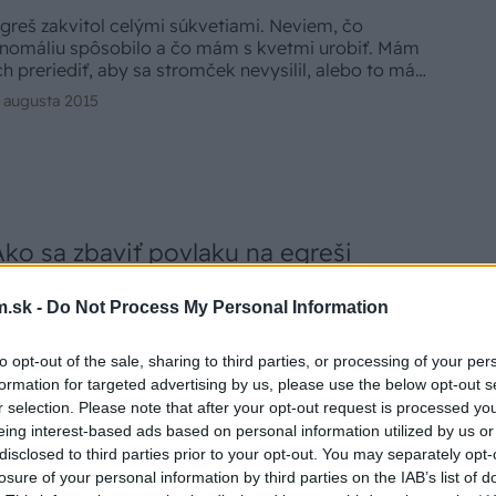
greš zakvitol celými súkvetiami. Neviem, čo
nomáliu spôsobilo a čo mám s kvetmi urobiť. Mám
ch preriediť, aby sa stromček nevysilil, alebo to mám
echať na prírodu? (Rudolf M., Piešťany)
. augusta 2015
Ako sa zbaviť povlaku na egreši
ž druhý rok sa na plodoch egreša objavil biely
.sk -
Do Not Process My Personal Information
ovlak, ktorý sa dá zotrieť. Plod nie je napadnutý celý,
en časť. Ako sa choroby zbaviť? (Jozef H., Lužianky
ri Nitre)
to opt-out of the sale, sharing to third parties, or processing of your per
. júna 2015
formation for targeted advertising by us, please use the below opt-out s
r selection. Please note that after your opt-out request is processed y
eing interest-based ads based on personal information utilized by us or
disclosed to third parties prior to your opt-out. You may separately opt-
losure of your personal information by third parties on the IAB’s list of