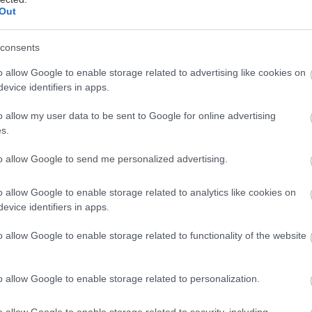
9. decembra 2011
Out
consents
o allow Google to enable storage related to advertising like cookies on
evice identifiers in apps.
o allow my user data to be sent to Google for online advertising
s.
Tmavočervený stĺpovitý egreš
Remarka
to allow Google to send me personalized advertising.
ťavnatá odroda! Môžete ich od seba sadiť až na 50
o allow Google to enable storage related to analytics like cookies on
m. Vďaka štíhlemu tvaru môžete plody oberať bez
evice identifiers in apps.
krabancov. Má veľké, zdravé a veľmi chutné bobule.
upa je tenká a len jemne chlpatá. Skoro dozrieva,
o allow Google to enable storage related to functionality of the website
2. novembra 2011
eopadáva. Je samosprašná.
o allow Google to enable storage related to personalization.
o allow Google to enable storage related to security, including