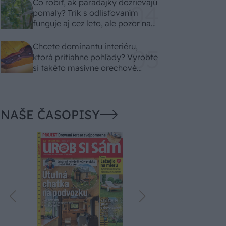
Čo robiť, ak paradajky dozrievajú
pomaly? Trik s odlisťovaním
funguje aj cez leto, ale pozor na
chyby
Chcete dominantu interiéru,
ktorá pritiahne pohľady? Vyrobte
si takéto masívne orechové
svietidlo
NAŠE ČASOPISY