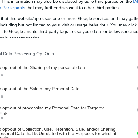
. This information may also be disclosed by us to third parties on the
IA
Egreš Invicta
Participants
that may further disclose it to other third parties.
 that this website/app uses one or more Google services and may gath
droda silného rastu s dobrými predpokladmi
including but not limited to your visit or usage behaviour. You may click 
ohatej úrody. Veľmi veľké plody príjemnej chuti.
droda odolná voči múčnatke!
 to Google and its third-party tags to use your data for below specifi
ogle consent section.
. novembra 2012
l Data Processing Opt Outs
o opt-out of the Sharing of my personal data.
In
o opt-out of the Sale of my Personal Data.
In
to opt-out of processing my Personal Data for Targeted
Chutný červený egreš
ing.
In
áto odroda s červenými bobulami dozrieva
ačiatkom júla. Jej plody sú veľké, oválne, majú
o opt-out of Collection, Use, Retention, Sale, and/or Sharing
ersonal Data that Is Unrelated with the Purposes for which it
ladkú chuť a neopadávajú ani v zrelom stave.
lected.