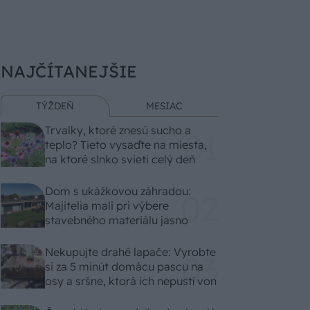
NAJČÍTANEJŠIE
TÝŽDEŇ
MESIAC
Trvalky, ktoré znesú sucho a
teplo? Tieto vysaďte na miesta,
na ktoré slnko svieti celý deň
Dom s ukážkovou záhradou:
Majitelia mali pri výbere
stavebného materiálu jasno
Nekupujte drahé lapače: Vyrobte
si za 5 minút domácu pascu na
osy a sršne, ktorá ich nepustí von