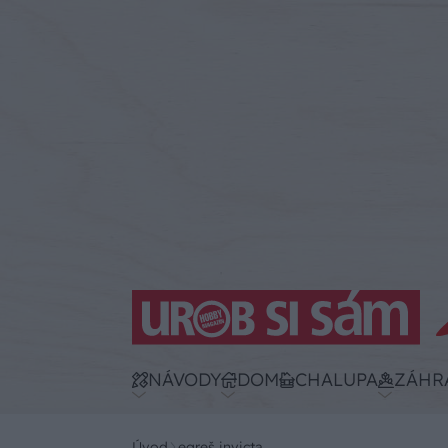
NÁVODY
DOM
CHALUPA
ZÁHR
Úvod
egreš invicta