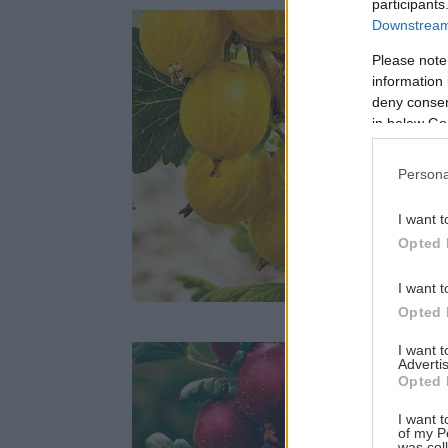
participants
Downstream 
Please note
O
information 
b
O
deny consent
in below Go
8
Persona
I want t
Opted 
Rastlina dňa
I want t
Opted 
I want 
Advertis
Opted 
T
z
I want t
of my P
s
was col