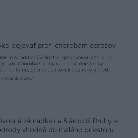
Ako bojovať proti chorobám egrešov
rosím o radu v súvislosti s opakovanou chorobou
grešov. Choroba sa objavuje posledné 3 roky,
apriek tomu, že sme opakovali postreky a pred
okom vykonali úplný rez krov. (Vladimír L.,
. novembra 2017
evidzany)
Ovocná záhradka na 3 ároch? Druhy a
odrody vhodné do malého priestoru