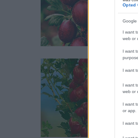
1
Opted 
Google 
I want t
Rastlina dňa
web or d
I want t
purpose
I want 
Š
I want t
c
web or d
š
Š
I want t
2
n
or app.
I want t
Rastlina dňa
I want t