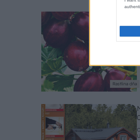
authenti
O
t
J
3
Rastlina dňa
O
U