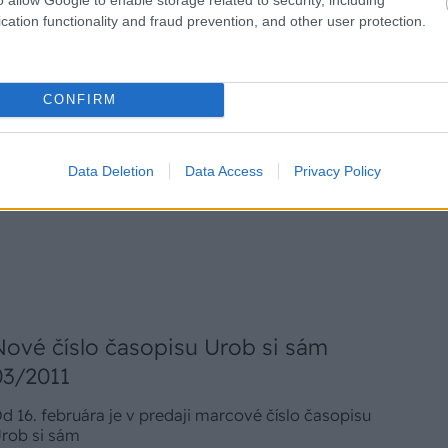
cation functionality and fraud prevention, and other user protection.
Rokula egreš
droda prinášajúca bohatú úrodu. Má vel`ké
CONFIRM
mavočervené bobule oválneho tvaru a sladkú chuť.
e odolná voči múčnatke.
. novembra 2011
Data Deletion
Data Access
Privacy Policy
Nové číslo časopisu Urob si sám
03/2011
d 16. februára je v predaji marcové číslo časopisu
rob si sám