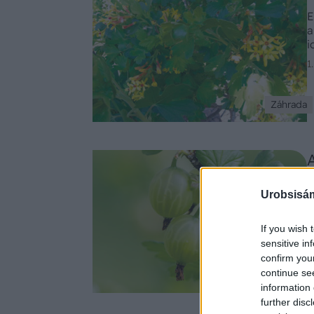
E
a
i
n
1
Záhrada
U
Urobsisám
p
l
p
If you wish 
7
sensitive in
confirm you
continue se
Záhrada
information 
further disc