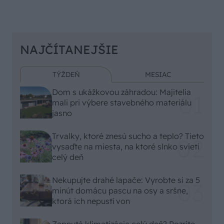
NAJČÍTANEJŠIE
TÝŽDEŇ
MESIAC
Dom s ukážkovou záhradou: Majitelia
mali pri výbere stavebného materiálu
jasno
Trvalky, ktoré znesú sucho a teplo? Tieto
vysaďte na miesta, na ktoré slnko svieti
celý deň
Nekupujte drahé lapače: Vyrobte si za 5
minút domácu pascu na osy a sršne,
ktorá ich nepustí von
Zapnutá klimatizácia celý deň? Pozrite