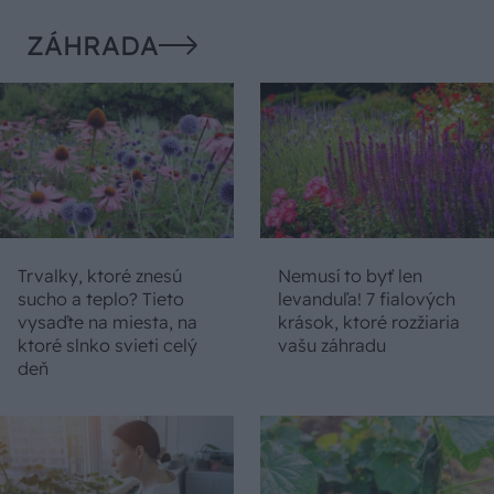
ZÁHRADA
Trvalky, ktoré znesú
Nemusí to byť len
sucho a teplo? Tieto
levanduľa! 7 fialových
vysaďte na miesta, na
krások, ktoré rozžiaria
ktoré slnko svieti celý
vašu záhradu
deň