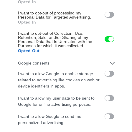
Opted In
I want to opt-out of processing my
Izbové rastliny
Personal Data for Targeted Advertising.
Opted In
Ako rozmnožiť najznámejšie
izbové rastliny
I want to opt-out of Collection, Use,
Retention, Sale, and/or Sharing of my
Personal Data that Is Unrelated with the
Purposes for which it was collected.
Opted Out
Google consents
Dom z tehly
I want to allow Google to enable storage
related to advertising like cookies on web or
Koľko stojí hrubá stavba?
device identifiers in apps.
I want to allow my user data to be sent to
Google for online advertising purposes.
I want to allow Google to send me
ASB.sk
Lyžiarska dedina v
personalized advertising.
Saudskej Arábii? Prestížne
architektonické štúdiá