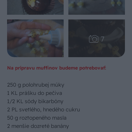
Na prípravu muffinov budeme potrebovať:
250 g polohrubej múky
1 KL prášku do pečiva
1/2 KL sódy bikarbóny
2 PL svetlého, hnedého cukru
50 g roztopeného masla
2 menšie dozreté banány