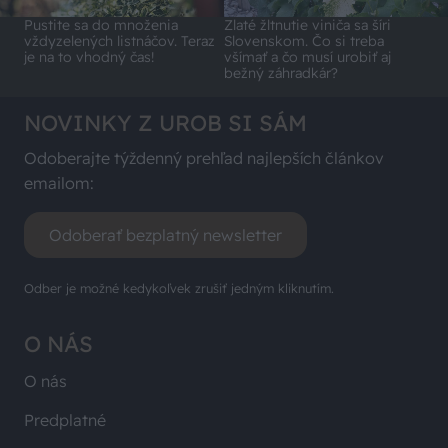
Pustite sa do množenia
Zlaté žltnutie viniča sa šíri
vždyzelených listnáčov. Teraz
Slovenskom. Čo si treba
je na to vhodný čas!
všímať a čo musí urobiť aj
bežný záhradkár?
NOVINKY Z UROB SI SÁM
Odoberajte týždenný prehľad najlepších článkov
emailom:
Odoberať bezplatný newsletter
Odber je možné kedykoľvek zrušiť jedným kliknutím.
O NÁS
O nás
Predplatné