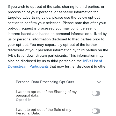
If you wish to opt-out of the sale, sharing to third parties, or
Aktuality
processing of your personal or sensitive information for
targeted advertising by us, please use the below opt-out
Hobby magazín Postav
section to confirm your selection. Please note that after your
dom, zasaď strom 8/2014
opt-out request is processed you may continue seeing
interest-based ads based on personal information utilized by
us or personal information disclosed to third parties prior to
your opt-out. You may separately opt-out of the further
disclosure of your personal information by third parties on the
Doplnky a dekorácie
IAB’s list of downstream participants. This information may
also be disclosed by us to third parties on the
IAB’s List of
Vajíčka farbené cibuľovými
Downstream Participants
that may further disclose it to other
šupkami
third parties.
Please note that this website/app uses one or more Google
Personal Data Processing Opt Outs
services and may gather and store information including but
Izbové rastliny
not limited to your visit or usage behaviour. You may click to
I want to opt-out of the Sharing of my
personal data.
grant or deny consent to Google and its third-party tags to
Tipy na zimné a predjarné
Opted In
use your data for below specified purposes in below Google
ošetrovanie kaktusov a
consent section.
sukulentov
I want to opt-out of the Sale of my
Personal Data.