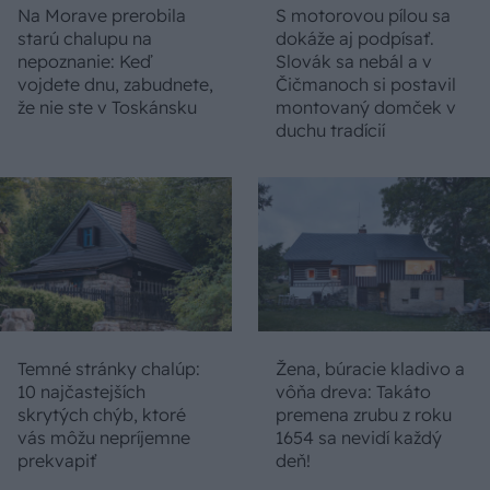
Na Morave prerobila
S motorovou pílou sa
starú chalupu na
dokáže aj podpísať.
nepoznanie: Keď
Slovák sa nebál a v
vojdete dnu, zabudnete,
Čičmanoch si postavil
že nie ste v Toskánsku
montovaný domček v
duchu tradícií
Temné stránky chalúp:
Žena, búracie kladivo a
10 najčastejších
vôňa dreva: Takáto
skrytých chýb, ktoré
premena zrubu z roku
vás môžu nepríjemne
1654 sa nevidí každý
prekvapiť
deň!