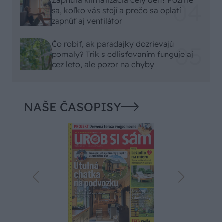
sa, koľko vás stojí a prečo sa oplatí
zapnúť aj ventilátor
Čo robiť, ak paradajky dozrievajú
pomaly? Trik s odlisťovaním funguje aj
cez leto, ale pozor na chyby
NAŠE ČASOPISY