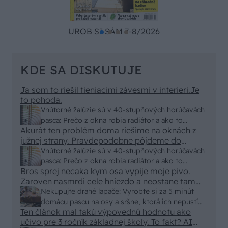
UROB SI SÁM 7-8/2026
KDE SA DISKUTUJE
Ja som to riešil tieniacimi závesmi v interieri.Je
to pohoda.
Vnútorné žalúzie sú v 40-stupňových horúčavách
pasca: Prečo z okna robia radiátor a ako to
Akurát ten problém doma riešime na oknách z
vyriešiť za pár eur?
južnej strany. Pravdepodobne pôjdeme do
vonkajšieho tienenia na spôsob markízy
Vnútorné žalúzie sú v 40-stupňových horúčavách
250x150cm. Čínsky predajcovia idú okolo 100
pasca: Prečo z okna robia radiátor a ako to
eur kus.
Bros sprej necaka kym osa vypije moje pivo.
vyriešiť za pár eur?
Zaroven nasmrdi cele hniezdo a neostane tam
nic zive. Vasa pasca naucinke moc efektivne.
Nekupujte drahé lapače: Vyrobte si za 5 minút
Skor pritiahne slimaky
domácu pascu na osy a sršne, ktorá ich nepustí
Ten článok mal takú výpovednú hodnotu ako
von
učivo pre 3 ročník základnej školy. To fakt? AI