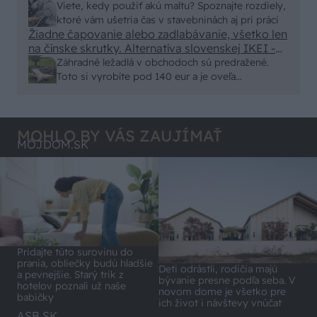
alebo nejaka kniha z VŠ? Dnešné rychlotvrdnuce
Viete, kedy použiť akú maltu? Spoznajte rozdiely,
malty - pevnosť 40 Mpa a doba schnutia tak 15
ktoré vám ušetria čas v stavebninách aj pri práci
minut , k tomu vodotesné s kryštálikou. A rozdiel
Žiadne čapovanie alebo zadlabávanie, všetko len
na čínske skrutky. Alternatíva slovenskej IKEI -
- schnutie a zretie. Nič?
čo sa týka pevnosti. Autor si nedal veľa námahy s
Záhradné ležadlá v obchodoch sú predražené.
remeselným spracovaním, škoda. No lepšie než
Toto si vyrobíte pod 140 eur a je oveľa
ten odpad z DTD predávaný v Kauflande alebo
pohodlnejšie!
Lídli.
MOHLO BY VÁS ZAUJÍMAŤ
MÔJDOM.SK
Pridajte túto surovinu do
prania, obliečky budú hladšie
Deti odrástli, rodičia majú
a pevnejšie. Starý trik z
bývanie presne podľa seba. V
hotelov poznali už naše
novom dome je všetko pre
babičky
ich život i návštevy vnúčat
ASB.SK