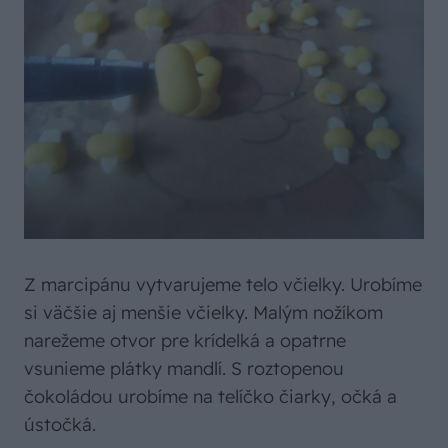
Z marcipánu vytvarujeme telo včielky. Urobíme
si väčšie aj menšie včielky. Malým nožíkom
narežeme otvor pre krídelká a opatrne
vsunieme plátky mandlí. S roztopenou
čokoládou urobíme na telíčko čiarky, očká a
ústočká.