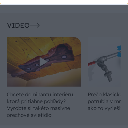
VIDEO
Chcete dominantu interiéru,
Prečo klasická iz
ktorá pritiahne pohľady?
potrubia v mrazo
Vyrobte si takéto masívne
ako to vyriešiť r
orechové svietidlo