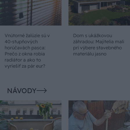
Vnútorné žalúzie sú v
Dom s ukážkovou
40-stupňových
záhradou: Majitelia mali
horúčavách pasca:
pri výbere stavebného
Prečo z okna robia
materiálu jasno
radiátor a ako to
vyriešiť za pár eur?
NÁVODY