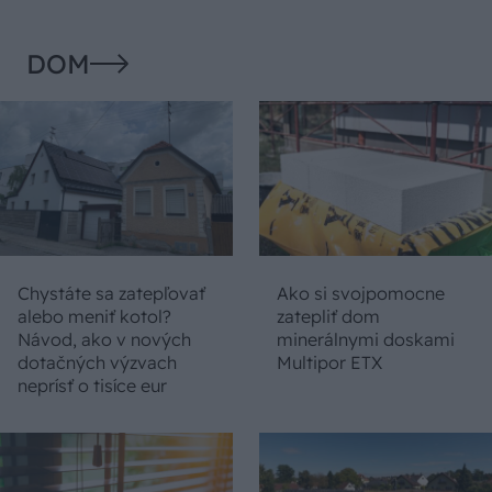
DOM
Chystáte sa zatepľovať
Ako si svojpomocne
alebo meniť kotol?
zatepliť dom
Návod, ako v nových
minerálnymi doskami
dotačných výzvach
Multipor ETX
neprísť o tisíce eur