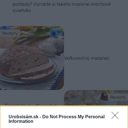
pohľady? Vyrobte si takéto masívne orechové
svietidlo
Recepty
Veľkonočný mazanec
Recepty
Čokoládové veľkonočné
vajíčka plnené pistáciovým
Urobsisám.sk -
Do Not Process My Personal
krémom
Information