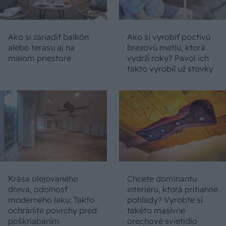
Ako si zariadiť balkón
Ako si vyrobiť poctivú
alebo terasu aj na
brezovú metlu, ktorá
malom priestore
vydrží roky? Pavol ich
takto vyrobil už stovky
Krása olejovaného
Chcete dominantu
dreva, odolnosť
interiéru, ktorá pritiahne
moderného laku: Takto
pohľady? Vyrobte si
ochránite povrchy pred
takéto masívne
poškriabaním
orechové svietidlo