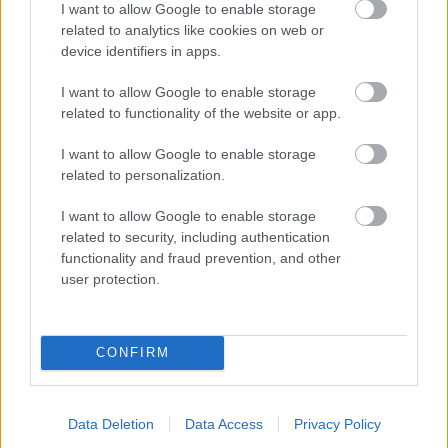
I want to allow Google to enable storage
spájajú sily v odvážnom
related to analytics like cookies on web or
projekte
device identifiers in apps.
ASB.sk
I want to allow Google to enable storage
Rekonštrukcia bývalého
related to functionality of the website or app.
internátu Hviezda rušila
nočný pokoj. Na nadmerný
I want to allow Google to enable storage
hluk z Kukurice prichádzali
sťažnosti
related to personalization.
I want to allow Google to enable storage
Môj dom
related to security, including authentication
functionality and fraud prevention, and other
Dušou bytu je drevený
user protection.
modul. Čo všetko doň
ukryli?
CONFIRM
KOMENTÁRE
Pridať
komentár
Data Deletion
Data Access
Privacy Policy