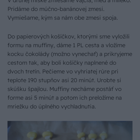
V druhej miske zmiešame vajcia, med a mlieko.
Pridáme do múčno-banánovej zmesi.
Vymiešame, kým sa nám obe zmesi spoja.
Do papierových košíčkov, ktorými sme vyložili
formu na muffiny, dáme 1 PL cesta a vložíme
kocku čokolády (možno vynechať) a prikryjeme
cestom tak, aby boli košíčky naplnené do
dvoch tretín. Pečieme vo vyhriatej rúre pri
teplote 190 stupňov asi 20 minút. Urobte si
skúšku špajlou. Muffiny necháme postáť vo
forme asi 5 minút a potom ich preložíme na
mriežku do úplného vychladnutia.