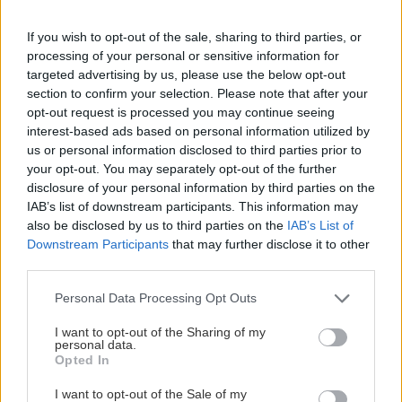
KVÍZ Čo viete o histórii
If you wish to opt-out of the sale, sharing to third parties, or
tehly?
processing of your personal or sensitive information for
targeted advertising by us, please use the below opt-out
section to confirm your selection. Please note that after your
opt-out request is processed you may continue seeing
Môj dom
interest-based ads based on personal information utilized by
us or personal information disclosed to third parties prior to
3 jednoduché recepty so
your opt-out. You may separately opt-out of the further
špargľou, ktoré by ste mali
disclosure of your personal information by third parties on the
túto jar vyskúšať
IAB’s list of downstream participants. This information may
also be disclosed by us to third parties on the
IAB’s List of
Downstream Participants
that may further disclose it to other
Záhrada
third parties.
Viete, prečo psy jedia
Please note that this website/app uses one or more Google
trávu? Vedci tvrdia, že je to
Personal Data Processing Opt Outs
services and may gather and store information including but
úplne inak, než sme si
not limited to your visit or usage behaviour. You may click to
I want to opt-out of the Sharing of my
mysleli
personal data.
grant or deny consent to Google and its third-party tags to
Opted In
use your data for below specified purposes in below Google
consent section.
I want to opt-out of the Sale of my