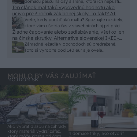
Skor pritiahne slimaky
domácu pascu na osy a sršne, ktorá ich nepustí
Ten článok mal takú výpovednú hodnotu ako
von
učivo pre 3 ročník základnej školy. To fakt? AI
alebo nejaka kniha z VŠ? Dnešné rychlotvrdnuce
Viete, kedy použiť akú maltu? Spoznajte rozdiely,
malty - pevnosť 40 Mpa a doba schnutia tak 15
ktoré vám ušetria čas v stavebninách aj pri práci
minut , k tomu vodotesné s kryštálikou. A rozdiel
Žiadne čapovanie alebo zadlabávanie, všetko len
na čínske skrutky. Alternatíva slovenskej IKEI -
- schnutie a zretie. Nič?
čo sa týka pevnosti. Autor si nedal veľa námahy s
Záhradné ležadlá v obchodoch sú predražené.
remeselným spracovaním, škoda. No lepšie než
Toto si vyrobíte pod 140 eur a je oveľa
ten odpad z DTD predávaný v Kauflande alebo
pohodlnejšie!
Lídli.
MOHLO BY VÁS ZAUJÍMAŤ
MÔJDOM.SK
Ako vybrať dlažbu na záhrady:
ktorý materiál vydrží záťaž,
4 domáce triky, ako otvoriť
ktorý môže kĺzať a pri čom