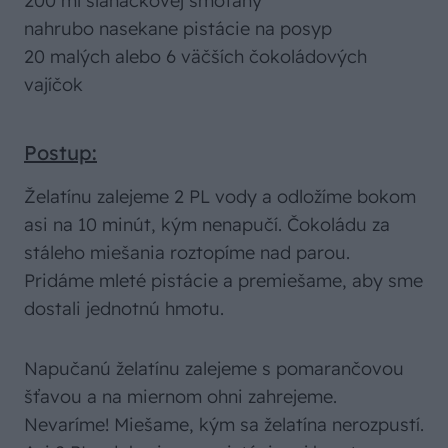
200 ml šľahačkovej smotany
nahrubo nasekane pistácie na posyp
20 malých alebo 6 väčších čokoládových
vajíčok
Postup:
Želatínu zalejeme 2 PL vody a odložíme bokom
asi na 10 minút, kým nenapučí. Čokoládu za
stáleho miešania roztopíme nad parou.
Pridáme mleté pistácie a premiešame, aby sme
dostali jednotnú hmotu.
Napučanú želatínu zalejeme s pomarančovou
šťavou a na miernom ohni zahrejeme.
Nevaríme! Miešame, kým sa želatína nerozpustí.