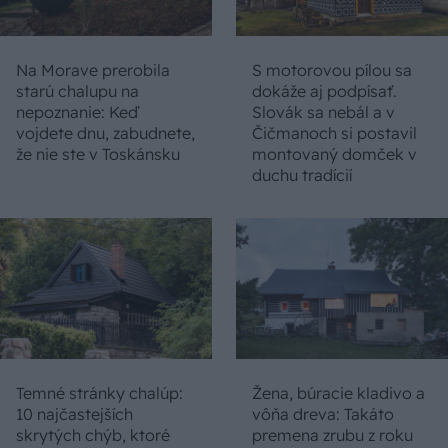
Na Morave prerobila
S motorovou pílou sa
starú chalupu na
dokáže aj podpísať.
nepoznanie: Keď
Slovák sa nebál a v
vojdete dnu, zabudnete,
Čičmanoch si postavil
že nie ste v Toskánsku
montovaný domček v
duchu tradícií
Temné stránky chalúp:
Žena, búracie kladivo a
10 najčastejších
vôňa dreva: Takáto
skrytých chýb, ktoré
premena zrubu z roku