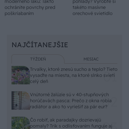
moderného laku: Takto
pohľady? Vyrobte si
ochránite povrchy pred
takéto masívne
poškriabaním
orechové svietidlo
NAJČÍTANEJŠIE
TÝŽDEŇ
MESIAC
Trvalky, ktoré znesú sucho a teplo? Tieto
vysaďte na miesta, na ktoré slnko svieti
celý deň
Vnútorné žalúzie sú v 40-stupňových
horúčavách pasca: Prečo z okna robia
radiátor a ako to vyriešiť za pár eur?
Čo robiť, ak paradajky dozrievajú
pomaly? Trik s odlisťovaním funguje aj