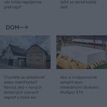
vás môžu nepríjemne
1654 sa nevidí každý
prekvapiť
deň!
DOM
Chystáte sa zatepľovať
Ako si svojpomocne
alebo meniť kotol?
zatepliť dom
Návod, ako v nových
minerálnymi doskami
dotačných výzvach
Multipor ETX
neprísť o tisíce eur