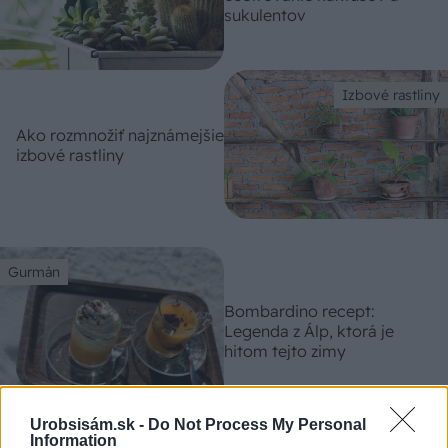
sukulentov
Izbové rastliny
Ako rozmnožiť najznámejšie
izbové rastliny
Gurmán
Bombardino recept:
Legenda z Álp, ktorá je
hitom tejto zimy
Urobsisám.sk -
Do Not Process My Personal
Dom z tehly
Information