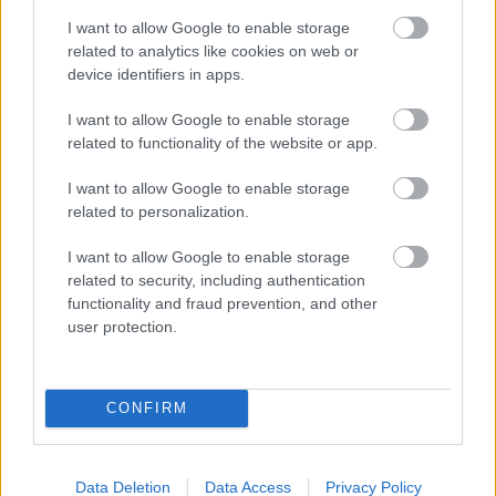
orechové svietidlo
I want to allow Google to enable storage
related to analytics like cookies on web or
device identifiers in apps.
ZÁHRADA
I want to allow Google to enable storage
related to functionality of the website or app.
I want to allow Google to enable storage
related to personalization.
I want to allow Google to enable storage
related to security, including authentication
functionality and fraud prevention, and other
user protection.
5 trvaliek s
Trvalky, ktoré znesú
panašovanými listami,
sucho a teplo? Tieto
ktoré dodajú vášmu
vysaďte na miesta, na
záhonu celosezónny
ktoré slnko svieti celý
CONFIRM
šmrnc
deň
Data Deletion
Data Access
Privacy Policy