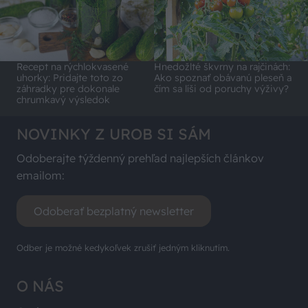
Recept na rýchlokvasené
Hnedožlté škvrny na rajčinách:
uhorky: Pridajte toto zo
Ako spoznať obávanú pleseň a
záhradky pre dokonale
čím sa líši od poruchy výživy?
chrumkavý výsledok
NOVINKY Z UROB SI SÁM
Odoberajte týždenný prehľad najlepších článkov
emailom:
Odoberať bezplatný newsletter
Odber je možné kedykoľvek zrušiť jedným kliknutím.
O NÁS