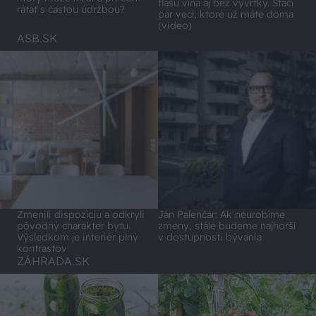
fľašu vína aj bez vývrtky. Stačí
rátať s častou údržbou?
pár vecí, ktoré už máte doma
(video)
ASB.SK
Zmenili dispozíciu a odkryli
Ján Palenčár: Ak neurobíme
pôvodný charakter bytu.
zmeny, stále budeme najhorší
Výsledkom je interiér plný
v dostupnosti bývania
kontrastov
ZÁHRADA.SK