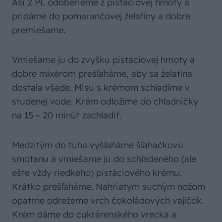
Asi 2 PL odoberieme z pistáciovej hmoty a
pridáme do pomarančovej želatíny a dobre
premiešame.
Vmiešame ju do zvyšku pistáciovej hmoty a
dobre mixérom prešľaháme, aby sa želatína
dostala všade. Misu s krémom schladíme v
studenej vode. Krém odložíme do chladničky
na 15 – 20 minút zachladiť.
Medzitým do tuha vyšľaháme šľahačkovú
smotanu a vmiešame ju do schladeného (ale
ešte vždy riedkeho) pistáciového krému.
Krátko prešľaháme. Nahriatym suchým nožom
opatrne odrežeme vrch čokoládových vajíčok.
Krém dáme do cukrárenského vrecka a