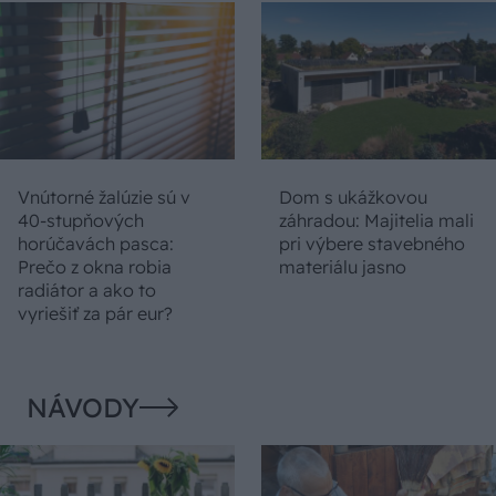
Vnútorné žalúzie sú v
Dom s ukážkovou
40-stupňových
záhradou: Majitelia mali
horúčavách pasca:
pri výbere stavebného
Prečo z okna robia
materiálu jasno
radiátor a ako to
vyriešiť za pár eur?
NÁVODY