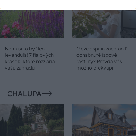
Nemusí to byť len
Môže aspirín zachrániť
levanduľa! 7 fialových
ochabnuté izbové
krások, ktoré rozžiaria
rastliny? Pravda vás
vašu záhradu
možno prekvapí
CHALUPA