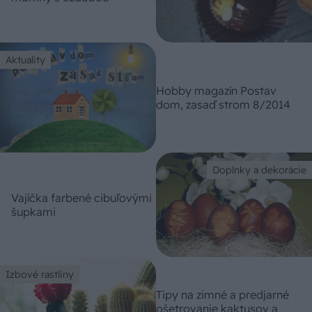
Aktuality
Hobby magazín Postav
dom, zasaď strom 8/2014
Doplnky a dekorácie
Vajíčka farbené cibuľovými
šupkami
Izbové rastliny
Tipy na zimné a predjarné
ošetrovanie kaktusov a