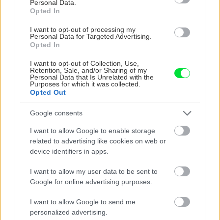
Personal Data.
Opted In
KOMENTÁRE
Pridať
komentár
I want to opt-out of processing my
Personal Data for Targeted Advertising.
Opted In
I want to opt-out of Collection, Use,
VIDEO
Retention, Sale, and/or Sharing of my
Personal Data that Is Unrelated with the
Purposes for which it was collected.
Opted Out
Google consents
I want to allow Google to enable storage
related to advertising like cookies on web or
device identifiers in apps.
I want to allow my user data to be sent to
Google for online advertising purposes.
Chcete dominantu interiéru,
Prečo klasická iz
ktorá pritiahne pohľady?
potrubia v mrazo
I want to allow Google to send me
Vyrobte si takéto masívne
ako to vyriešiť r
personalized advertising.