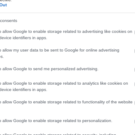
racujeme na cesto. Ak by bolo cesto veľmi
Out
yslej smotany. Ja som nepridávala, cesto
covalo. Cesto rozdelíme na polovicu. Jednu
consents
lechu a prenesieme na vymastený, múkou
o allow Google to enable storage related to advertising like cookies on
tak, že jemne poprášime múkou, preložíme
evice identifiers in apps.
esto a prenesieme na plech. Rozvinieme
o allow my user data to be sent to Google for online advertising
s.
to allow Google to send me personalized advertising.
is ZÁHRADA rok zadarmo!
o allow Google to enable storage related to analytics like cookies on
gazín Záhrada za 20 € a dostanete darčekovú
evice identifiers in apps.
 ľubovolný nákup v rovnakej hodnote.
o allow Google to enable storage related to functionality of the website
Získať predplatné
o allow Google to enable storage related to personalization.
o allow Google to enable storage related to security, including