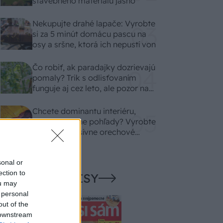
stavebného materiálu jasno
Nekupujte drahé lapače: Vyrobte
si za 5 minút domácu pascu na
osy a sršne, ktorá ich nepustí von
Čo robiť, ak paradajky dozrievajú
pomaly? Trik s odlisťovaním
funguje aj cez leto, ale pozor na
chyby
Chcete dominantu interiéru,
ktorá pritiahne pohľady? Vyrobte
si takéto masívne orechové
svietidlo
sonal or
ection to
NAŠE ČASOPISY
ou may
 personal
out of the
 downstream