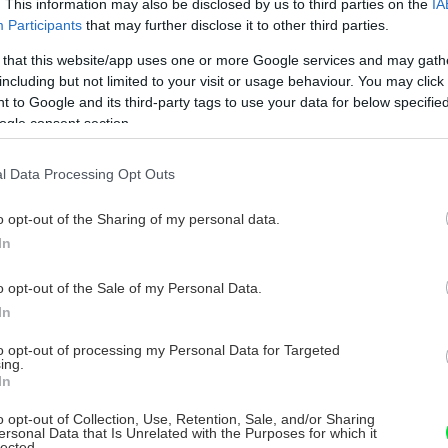
. This information may also be disclosed by us to third parties on the
IA
Participants
that may further disclose it to other third parties.
 that this website/app uses one or more Google services and may gath
including but not limited to your visit or usage behaviour. You may click 
 to Google and its third-party tags to use your data for below specifi
 mletou škoricou v kombinácii s
ogle consent section.
yslosti jabĺk)
l Data Processing Opt Outs
o opt-out of the Sharing of my personal data.
In
úhanky
j postrúhané (posekané orechy), hrozienka
o opt-out of the Sale of my Personal Data.
In
to opt-out of processing my Personal Data for Targeted
ing.
In
strúhadle. Posypeme škoricovým cukrom.
o opt-out of Collection, Use, Retention, Sale, and/or Sharing
osiatu múku, práškový cukor, prášok do
ersonal Data that Is Unrelated with the Purposes for which it
lected.