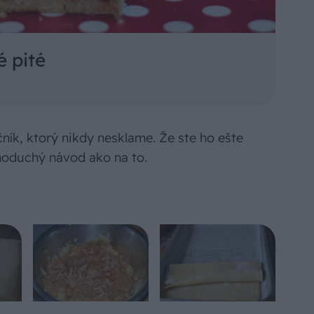
é pité
ník, ktorý nikdy nesklame. Že ste ho ešte
dnoduchý návod ako na to.