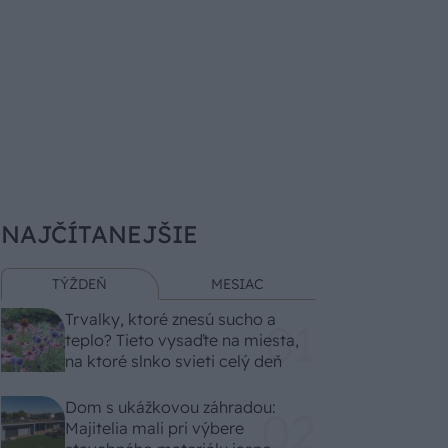
NAJČÍTANEJŠIE
TÝŽDEŇ
MESIAC
Trvalky, ktoré znesú sucho a
teplo? Tieto vysaďte na miesta,
na ktoré slnko svieti celý deň
Dom s ukážkovou záhradou:
Majitelia mali pri výbere