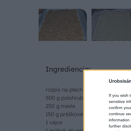
Ingrediencie:
Urobsisám
rozpis na plech 30×40 cm
If you wish 
500 g polohrubej múky
sensitive in
250 g masla
confirm you
150 g práškového cukru
continue se
information 
1 vajce
further disc
1 prášok do pečiva