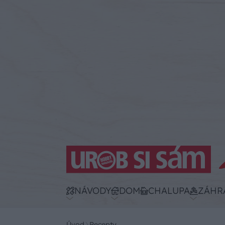
NÁVODY
DOM
CHALUPA
ZÁHR
Úvod
Recepty