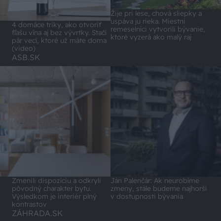
Žije pri lese, chová sliepky a
uspáva ju rieka. Miestni
4 domáce triky, ako otvoriť
remeselníci vytvorili bývanie,
fľašu vína aj bez vývrtky. Stačí
ktoré vyzerá ako malý raj
pár vecí, ktoré už máte doma
(video)
ASB.SK
Zmenili dispozíciu a odkryli
Ján Palenčár: Ak neurobíme
pôvodný charakter bytu.
zmeny, stále budeme najhorší
Výsledkom je interiér plný
v dostupnosti bývania
kontrastov
ZÁHRADA.SK