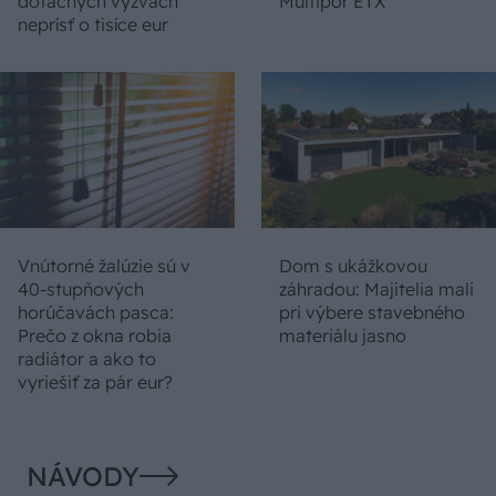
dotačných výzvach
Multipor ETX
neprísť o tisíce eur
Vnútorné žalúzie sú v
Dom s ukážkovou
40-stupňových
záhradou: Majitelia mali
horúčavách pasca:
pri výbere stavebného
Prečo z okna robia
materiálu jasno
radiátor a ako to
vyriešiť za pár eur?
NÁVODY