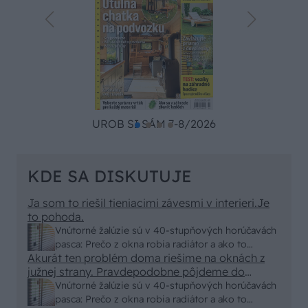
UROB SI SÁM 7-8/2026
KDE SA DISKUTUJE
Ja som to riešil tieniacimi závesmi v interieri.Je
to pohoda.
Vnútorné žalúzie sú v 40-stupňových horúčavách
pasca: Prečo z okna robia radiátor a ako to
Akurát ten problém doma riešime na oknách z
vyriešiť za pár eur?
južnej strany. Pravdepodobne pôjdeme do
vonkajšieho tienenia na spôsob markízy
Vnútorné žalúzie sú v 40-stupňových horúčavách
250x150cm. Čínsky predajcovia idú okolo 100
pasca: Prečo z okna robia radiátor a ako to