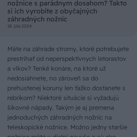
nožnice s parádnym dosahom? Takto
si ich vyrobíte z obyčajných
záhradných nožníc
18. júla 2024
Máte na záhrade stromy, ktoré potrebujete
prestrihať od neperspektívnych letorastov
a vlkov? Tenké konáre, na ktoré už
nedosiahnete, no zároveň sa do
prehustenej koruny len ťažko dostanete s
rebríkom? Niektoré situácie si vyžadujú
šikovné nápady. Takým je aj premena
jednoduchých záhradných nožníc na
teleskopické nožnice. Možno jedny staršie
nožnice máte v dielni navyše a sú ako