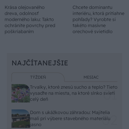
Krása olejovaného
Chcete dominantu
dreva, odolnosť
interiéru, ktorá pritiahne
moderného laku: Takto
pohľady? Vyrobte si
ochránite povrchy pred
takéto masívne
poškriabaním
orechové svietidlo
NAJČÍTANEJŠIE
TÝŽDEŇ
MESIAC
Trvalky, ktoré znesú sucho a teplo? Tieto
vysaďte na miesta, na ktoré slnko svieti
celý deň
Dom s ukážkovou záhradou: Majitelia
mali pri výbere stavebného materiálu
jasno