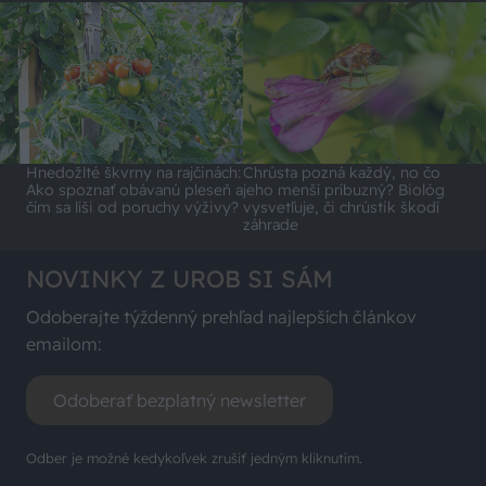
Hnedožlté škvrny na rajčinách:
Chrústa pozná každý, no čo
Ako spoznať obávanú pleseň a
jeho menší príbuzný? Biológ
čím sa líši od poruchy výživy?
vysvetľuje, či chrústik škodí
záhrade
NOVINKY Z UROB SI SÁM
Odoberajte týždenný prehľad najlepších článkov
emailom:
Odoberať bezplatný newsletter
Odber je možné kedykoľvek zrušiť jedným kliknutím.