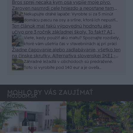
eur kus.
Bros sprej necaka kym osa vypije moje pivo.
vyriešiť za pár eur?
Zaroven nasmrdi cele hniezdo a neostane tam
nic zive. Vasa pasca naucinke moc efektivne.
Nekupujte drahé lapače: Vyrobte si za 5 minút
Skor pritiahne slimaky
domácu pascu na osy a sršne, ktorá ich nepustí
Ten článok mal takú výpovednú hodnotu ako
von
učivo pre 3 ročník základnej školy. To fakt? AI
alebo nejaka kniha z VŠ? Dnešné rychlotvrdnuce
Viete, kedy použiť akú maltu? Spoznajte rozdiely,
malty - pevnosť 40 Mpa a doba schnutia tak 15
ktoré vám ušetria čas v stavebninách aj pri práci
minut , k tomu vodotesné s kryštálikou. A rozdiel
Žiadne čapovanie alebo zadlabávanie, všetko len
na čínske skrutky. Alternatíva slovenskej IKEI -
- schnutie a zretie. Nič?
čo sa týka pevnosti. Autor si nedal veľa námahy s
Záhradné ležadlá v obchodoch sú predražené.
remeselným spracovaním, škoda. No lepšie než
Toto si vyrobíte pod 140 eur a je oveľa
ten odpad z DTD predávaný v Kauflande alebo
pohodlnejšie!
Lídli.
MOHLO BY VÁS ZAUJÍMAŤ
MÔJDOM.SK