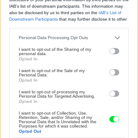
Chcete dominantu interiéru,
Prečo klasická iz
IAB’s list of downstream participants. This information may
ktorá pritiahne pohľady?
potrubia v mrazo
also be disclosed by us to third parties on the
IAB’s List of
Vyrobte si takéto masívne
ako to vyriešiť r
Downstream Participants
that may further disclose it to other
orechové svietidlo
third parties.
Please note that this website/app uses one or more Google
Personal Data Processing Opt Outs
services and may gather and store information including but
ZÁHRADA
not limited to your visit or usage behaviour. You may click to
I want to opt-out of the Sharing of my
personal data.
grant or deny consent to Google and its third-party tags to
Opted In
use your data for below specified purposes in below Google
consent section.
I want to opt-out of the Sale of my
Personal Data.
Opted In
I want to opt-out of processing my
Personal Data for Targeted Advertising.
Opted In
5 trvaliek s
Trvalky, ktoré znesú
I want to opt-out of Collection, Use,
Retention, Sale, and/or Sharing of my
panašovanými listami,
sucho a teplo? Tieto
Personal Data that Is Unrelated with the
ktoré dodajú vášmu
vysaďte na miesta, na
Purposes for which it was collected.
Opted Out
záhonu celosezónny
ktoré slnko svieti celý