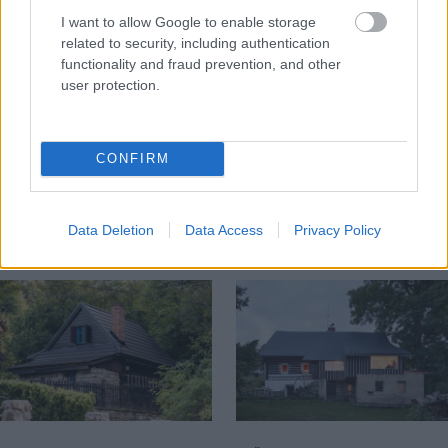
I want to allow Google to enable storage
related to security, including authentication
functionality and fraud prevention, and other
user protection.
Na Morave prerobila
S motorovou pílou sa
starú chalupu na
dokáže aj podpísať.
CONFIRM
nepoznanie: Keď
Slovák sa nebál a v
vojdete dnu, zabudnete,
Čičmanoch si postavil
že nie ste v Toskánsku
montovaný domček v
Data Deletion
Data Access
Privacy Policy
duchu tradícií