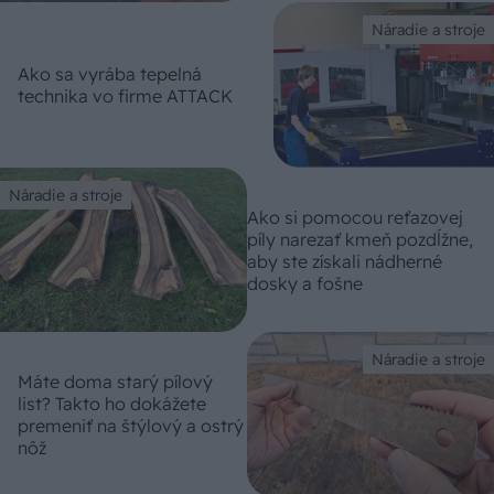
Náradie a stroje
Ako sa vyrába tepelná
technika vo firme ATTACK
Náradie a stroje
Ako si pomocou reťazovej
píly narezať kmeň pozdĺžne,
aby ste získali nádherné
dosky a fošne
Náradie a stroje
Máte doma starý pílový
list? Takto ho dokážete
premeniť na štýlový a ostrý
nôž