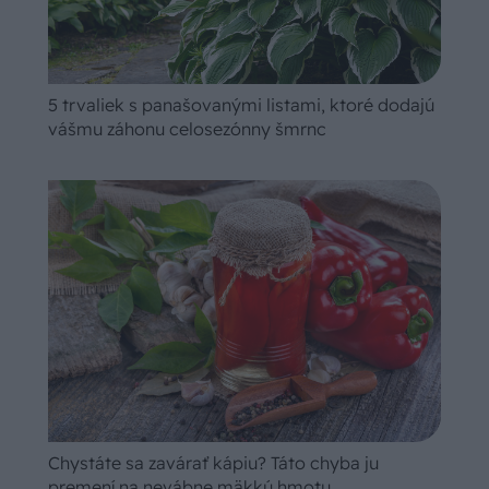
5 trvaliek s panašovanými listami, ktoré dodajú
vášmu záhonu celosezónny šmrnc
Chystáte sa zavárať kápiu? Táto chyba ju
premení na nevábne mäkkú hmotu