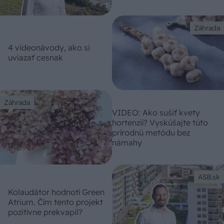
Záhrada
4 videonávody, ako si
uviazať cesnak
Záhrada
VIDEO: Ako sušiť kvety
hortenzií? Vyskúšajte túto
prírodnú metódu bez
námahy
ASB.sk
Kolaudátor hodnotí Green
Atrium. Čím tento projekt
pozitívne prekvapil?