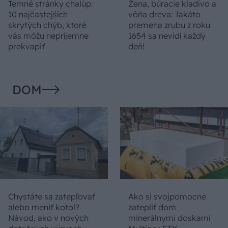
Temné stránky chalúp:
Žena, búracie kladivo a
10 najčastejších
vôňa dreva: Takáto
skrytých chýb, ktoré
premena zrubu z roku
vás môžu nepríjemne
1654 sa nevidí každý
prekvapiť
deň!
DOM
Chystáte sa zatepľovať
Ako si svojpomocne
alebo meniť kotol?
zatepliť dom
Návod, ako v nových
minerálnymi doskami