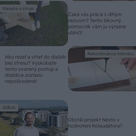
Náradie a stroje
Čaká vás práca s dlhým
rezivom? Tento šikovný
pomocník vám ju výrazne
uľahčí!
Rekonštrukcia interiéru
Ako rezať a vŕtať do dlaždíc
bez stresu? Vyskúšajte
tento overený postup a
dlaždice zostanú
nepoškodené!
ASB.sk
Obstál projekt Nesto v
hodnotení Kolaudátora?