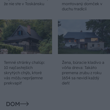
že nie ste v Toskánsku
montovaný domček v
duchu tradícií
Temné stránky chalúp:
Žena, búracie kladivo a
10 najčastejších
vôňa dreva: Takáto
skrytých chýb, ktoré
premena zrubu z roku
vás môžu nepríjemne
1654 sa nevidí každý
prekvapiť
deň!
DOM