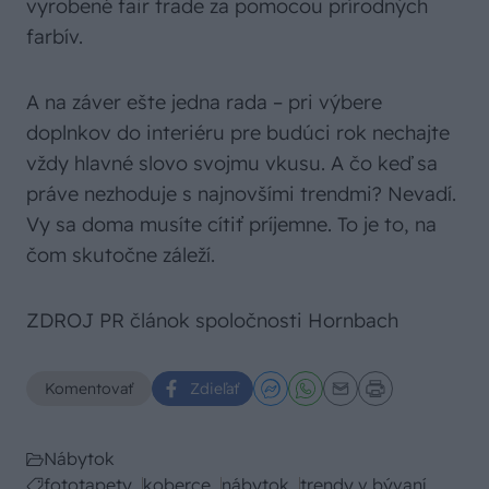
vyrobené fair trade za pomocou prírodných
farbív.
A na záver ešte jedna rada – pri výbere
doplnkov do interiéru pre budúci rok nechajte
vždy hlavné slovo svojmu vkusu. A čo keď sa
práve nezhoduje s najnovšími trendmi? Nevadí.
Vy sa doma musíte cítiť príjemne. To je to, na
čom skutočne záleží.
ZDROJ PR článok spoločnosti Hornbach
Komentovať
Zdieľať
Nábytok
fototapety
koberce
nábytok
trendy v bývaní