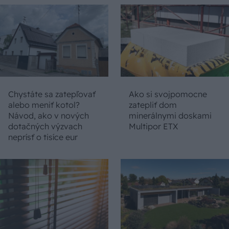
Chystáte sa zatepľovať
Ako si svojpomocne
alebo meniť kotol?
zatepliť dom
Návod, ako v nových
minerálnymi doskami
dotačných výzvach
Multipor ETX
neprísť o tisíce eur