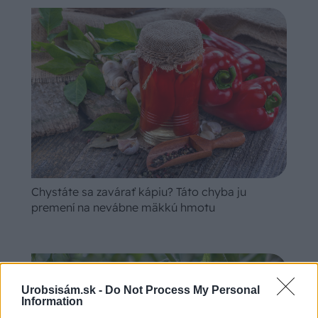
Chystáte sa zavárať kápiu? Táto chyba ju
premení na nevábne mäkkú hmotu
Urobsisám.sk -
Do Not Process My Personal
Information