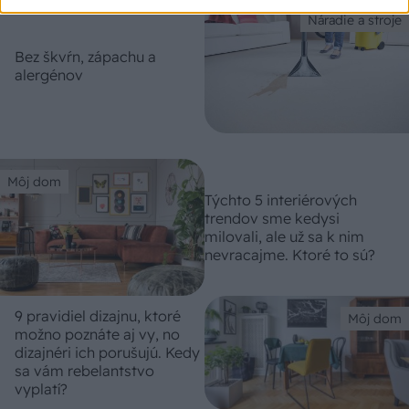
Náradie a stroje
Bez škvŕn, zápachu a
alergénov
Môj dom
Týchto 5 interiérových
trendov sme kedysi
milovali, ale už sa k nim
nevracajme. Ktoré to sú?
9 pravidiel dizajnu, ktoré
Môj dom
možno poznáte aj vy, no
dizajnéri ich porušujú. Kedy
sa vám rebelantstvo
vyplatí?