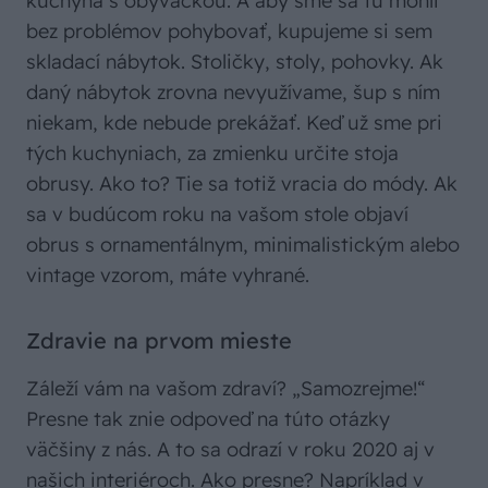
kuchyňa s obývačkou. A aby sme sa tu mohli
bez problémov pohybovať, kupujeme si sem
skladací nábytok. Stoličky, stoly, pohovky. Ak
daný nábytok zrovna nevyužívame, šup s ním
niekam, kde nebude prekážať. Keď už sme pri
tých kuchyniach, za zmienku určite stoja
obrusy. Ako to? Tie sa totiž vracia do módy. Ak
sa v budúcom roku na vašom stole objaví
obrus s ornamentálnym, minimalistickým alebo
vintage vzorom, máte vyhrané.
Zdravie na prvom mieste
Záleží vám na vašom zdraví? „Samozrejme!“
Presne tak znie odpoveď na túto otázky
väčšiny z nás. A to sa odrazí v roku 2020 aj v
našich interiéroch. Ako presne? Napríklad v