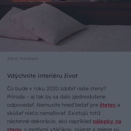
Zdroj: Hornbach
Vdýchnite interiéru život
Čo bude v roku 2020 zdobiť naše steny?
Príroda – aj tak by sa dalo zjednodušene
odpovedať. Nemusíte hneď bežať pre
štetec
a
skúšať niečo namaľovať. Existujú totiž
nástenné dekorácie, ako napríklad
nálepky na
stenu
, s motívmi vtáčikov, zvierat a zelene sú