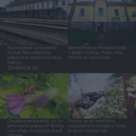
Ružomberok sa konečne
Rekonštrukcia Mestskej búdy
dočkal. Rekonštrukcia
v Skalici finišuje. Práce chcú
železničnej stanice sa stáva
stihnúť do konca leta
realitou
ZÁHRADA.SK
Chrústa pozná každý, no čo
Pustite sa do množenia
jeho menší príbuzný? Biológ
vždyzelených listnáčov. Teraz
vysvetľuje, či chrústik škodí
je na to vhodný čas!
záhrade