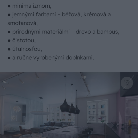
● minimalizmom,
● jemnými farbami – béžová, krémová a
smotanová,
● prírodnými materiálmi – drevo a bambus,
● čistotou,
● útulnosťou,
● a ručne vyrobenými doplnkami.