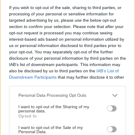
If you wish to opt-out of the sale, sharing to third parties, or
processing of your personal or sensitive information for
targeted advertising by us, please use the below opt-out
section to confirm your selection. Please note that after your
opt-out request is processed you may continue seeing
interest-based ads based on personal information utilized by
us or personal information disclosed to third parties prior to
Čo robiť, ak paradajky dozrievajú pomaly? Trik s
your opt-out. You may separately opt-out of the further
odlisťovaním funguje aj cez leto, ale pozor na
disclosure of your personal information by third parties on the
chyby
IAB’s list of downstream participants. This information may
also be disclosed by us to third parties on the
IAB’s List of
Downstream Participants
that may further disclose it to other
third parties.
Please note that this website/app uses one or more Google
Personal Data Processing Opt Outs
services and may gather and store information including but
not limited to your visit or usage behaviour. You may click to
I want to opt-out of the Sharing of my
personal data.
grant or deny consent to Google and its third-party tags to
Opted In
use your data for below specified purposes in below Google
consent section.
I want to opt-out of the Sale of my
Personal Data.