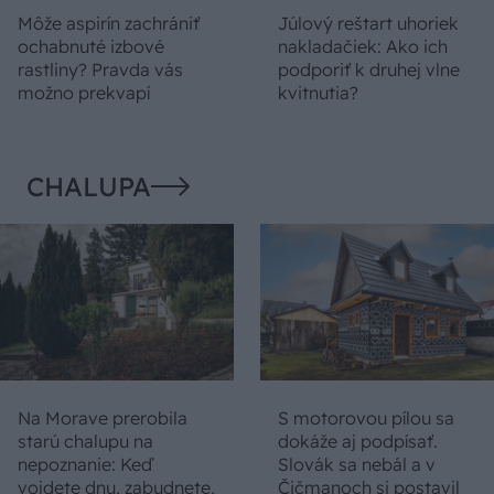
Môže aspirín zachrániť
Júlový reštart uhoriek
ochabnuté izbové
nakladačiek: Ako ich
rastliny? Pravda vás
podporiť k druhej vlne
možno prekvapí
kvitnutia?
CHALUPA
Na Morave prerobila
S motorovou pílou sa
starú chalupu na
dokáže aj podpísať.
nepoznanie: Keď
Slovák sa nebál a v
vojdete dnu, zabudnete,
Čičmanoch si postavil