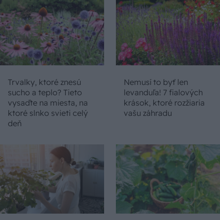
Trvalky, ktoré znesú
Nemusí to byť len
sucho a teplo? Tieto
levanduľa! 7 fialových
vysaďte na miesta, na
krások, ktoré rozžiaria
ktoré slnko svieti celý
vašu záhradu
deň