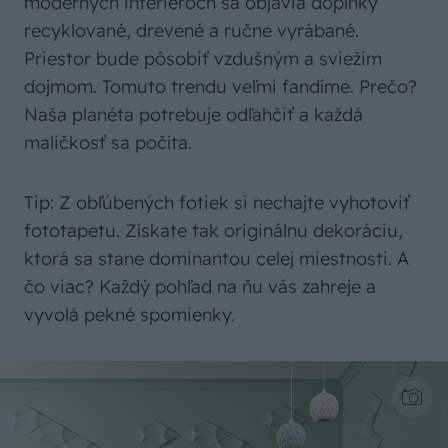
moderných interiéroch sa objavia doplnky
recyklované, drevené a ručne vyrábané.
Priestor bude pôsobiť vzdušným a sviežim
dojmom. Tomuto trendu veľmi fandíme. Prečo?
Naša planéta potrebuje odľahčiť a každá
maličkosť sa počíta.
Tip: Z obľúbených fotiek si nechajte vyhotoviť
fototapetu. Získate tak originálnu dekoráciu,
ktorá sa stane dominantou celej miestnosti. A
čo viac? Každý pohľad na ňu vás zahreje a
vyvolá pekné spomienky.