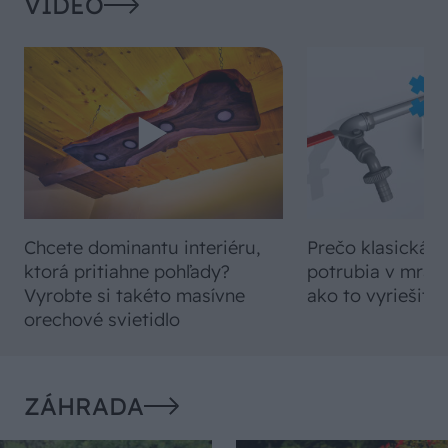
VIDEO
Chcete dominantu interiéru,
Prečo klasická iz
ktorá pritiahne pohľady?
potrubia v mrazo
Vyrobte si takéto masívne
ako to vyriešiť r
orechové svietidlo
ZÁHRADA