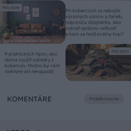
Môj dom
Pri kobercoch sa nebojte
výrazných vzorov a farieb,
odporúča dizajnérka. Ako
vybrať správnu veľkosť
a kam sa hodí oválny tvar?
Môj dom
9 praktických tipov, ako
doma využiť odrezky z
kobercov. Možno by vám
niektoré ani nenapadli!
KOMENTÁRE
Pridať
komentár