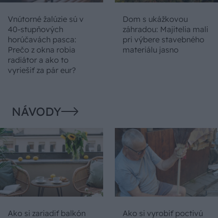
Vnútorné žalúzie sú v
Dom s ukážkovou
40-stupňových
záhradou: Majitelia mali
horúčavách pasca:
pri výbere stavebného
Prečo z okna robia
materiálu jasno
radiátor a ako to
vyriešiť za pár eur?
NÁVODY
Ako si zariadiť balkón
Ako si vyrobiť poctivú