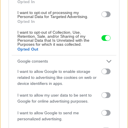
Opted In
I want to opt-out of processing my
Personal Data for Targeted Advertising.
Ako si vyrobiť poctivú brezovú metlu, ktorá
Opted In
vydrží roky? Pavol ich takto vyrobil už stovky
I want to opt-out of Collection, Use,
Retention, Sale, and/or Sharing of my
Personal Data that Is Unrelated with the
Purposes for which it was collected.
Nábytok
Opted Out
Ako si vyrobiť skladaciu
Google consents
stoličku
I want to allow Google to enable storage
related to advertising like cookies on web or
device identifiers in apps.
Rekonštrukcia bytu
I want to allow my user data to be sent to
Google for online advertising purposes.
Trendy v bývaní na jeseň
2017
I want to allow Google to send me
personalized advertising.