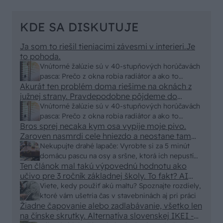
KDE SA DISKUTUJE
Ja som to riešil tieniacimi závesmi v interieri.Je
to pohoda.
Vnútorné žalúzie sú v 40-stupňových horúčavách
pasca: Prečo z okna robia radiátor a ako to
Akurát ten problém doma riešime na oknách z
vyriešiť za pár eur?
južnej strany. Pravdepodobne pôjdeme do
vonkajšieho tienenia na spôsob markízy
Vnútorné žalúzie sú v 40-stupňových horúčavách
250x150cm. Čínsky predajcovia idú okolo 100
pasca: Prečo z okna robia radiátor a ako to
eur kus.
Bros sprej necaka kym osa vypije moje pivo.
vyriešiť za pár eur?
Zaroven nasmrdi cele hniezdo a neostane tam
nic zive. Vasa pasca naucinke moc efektivne.
Nekupujte drahé lapače: Vyrobte si za 5 minút
Skor pritiahne slimaky
domácu pascu na osy a sršne, ktorá ich nepustí
Ten článok mal takú výpovednú hodnotu ako
von
učivo pre 3 ročník základnej školy. To fakt? AI
alebo nejaka kniha z VŠ? Dnešné rychlotvrdnuce
Viete, kedy použiť akú maltu? Spoznajte rozdiely,
malty - pevnosť 40 Mpa a doba schnutia tak 15
ktoré vám ušetria čas v stavebninách aj pri práci
minut , k tomu vodotesné s kryštálikou. A rozdiel
Žiadne čapovanie alebo zadlabávanie, všetko len
na čínske skrutky. Alternatíva slovenskej IKEI -
- schnutie a zretie. Nič?