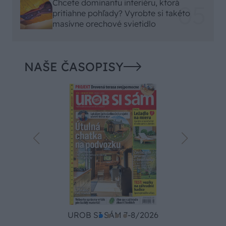
Chcete dominantu interiéru, ktorá
pritiahne pohľady? Vyrobte si takéto
masívne orechové svietidlo
NAŠE ČASOPISY
UROB SI SÁM 7-8/2026