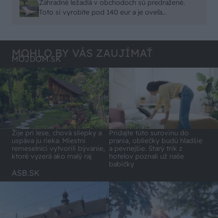
čo sa týka pevnosti. Autor si nedal veľa námahy s
Záhradné ležadlá v obchodoch sú predražené.
remeselným spracovaním, škoda. No lepšie než
Toto si vyrobíte pod 140 eur a je oveľa
ten odpad z DTD predávaný v Kauflande alebo
pohodlnejšie!
Lídli.
MOHLO BY VÁS ZAUJÍMAŤ
MÔJDOM.SK
Pridajte túto surovinu do
Žije pri lese, chová sliepky a
prania, obliečky budú hladšie
uspáva ju rieka. Miestni
a pevnejšie. Starý trik z
remeselníci vytvorili bývanie,
hotelov poznali už naše
ktoré vyzerá ako malý raj
babičky
ASB.SK