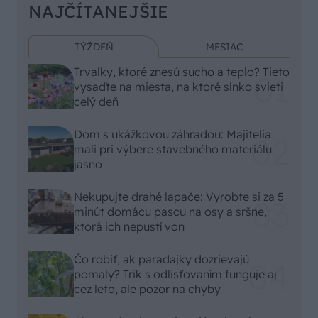
NAJČÍTANEJŠIE
TÝŽDEŇ
MESIAC
Trvalky, ktoré znesú sucho a teplo? Tieto
vysaďte na miesta, na ktoré slnko svieti
celý deň
Dom s ukážkovou záhradou: Majitelia
mali pri výbere stavebného materiálu
jasno
Nekupujte drahé lapače: Vyrobte si za 5
minút domácu pascu na osy a sršne,
ktorá ich nepustí von
Čo robiť, ak paradajky dozrievajú
pomaly? Trik s odlisťovaním funguje aj
cez leto, ale pozor na chyby