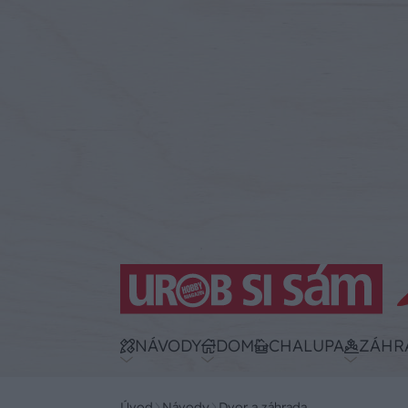
NÁVODY
DOM
CHALUPA
ZÁHR
Úvod
Návody
Dvor a záhrada