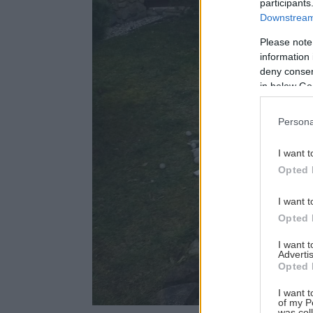
participants
Downstream 
Please note
information 
deny consent
in below Go
Persona
I want t
Opted 
I want t
Opted 
I want 
Advertis
Opted 
I want t
of my P
was col