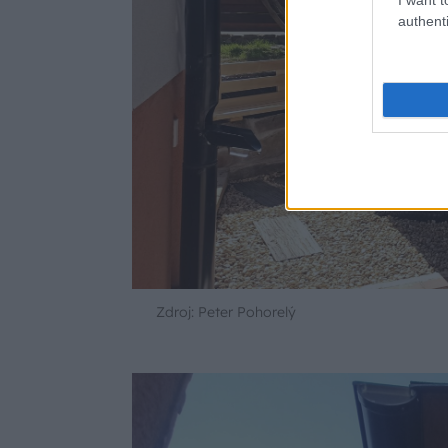
authenti
Zdroj: Peter Pohorelý