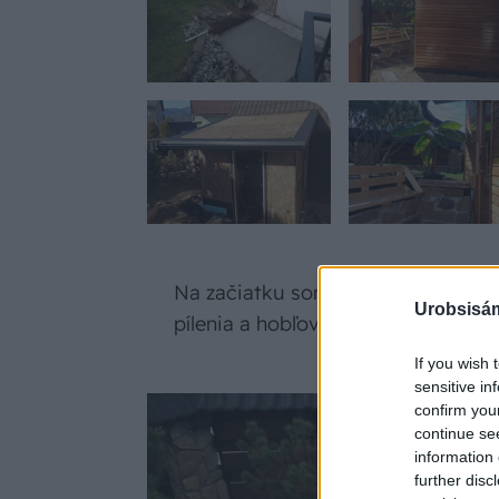
Na začiatku som mal obavy, či to
Urobsisám
pílenia a hobľovania za tú relaxáciu 
If you wish 
sensitive in
confirm you
continue se
information 
further disc