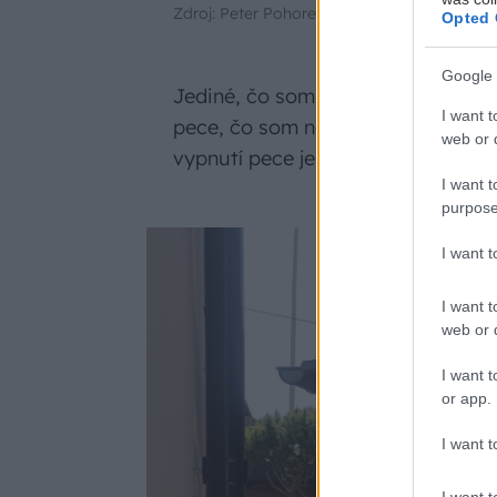
Zdroj: Peter Pohorelý
Opted 
Google 
Jediné, čo som si na saune netrúf
I want t
pece, čo som nechal na odborníka.
web or d
vypnutí pece je teplota naakumulo
I want t
purpose
I want 
I want t
web or d
I want t
or app.
I want t
I want t