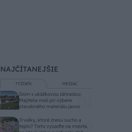
NAJČÍTANEJŠIE
TÝŽDEŇ
MESIAC
Dom s ukážkovou záhradou:
Majitelia mali pri výbere
stavebného materiálu jasno
Trvalky, ktoré znesú sucho a
teplo? Tieto vysaďte na miesta,