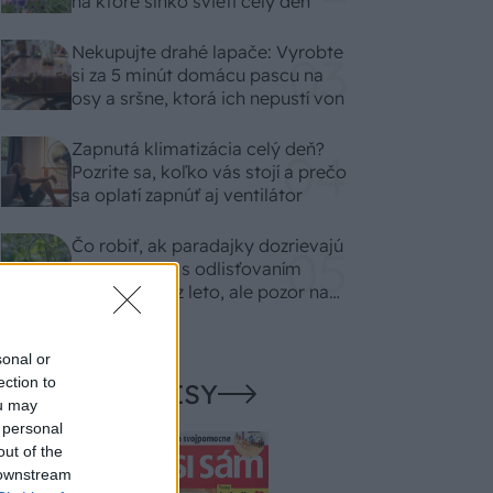
na ktoré slnko svieti celý deň
Nekupujte drahé lapače: Vyrobte
si za 5 minút domácu pascu na
osy a sršne, ktorá ich nepustí von
Zapnutá klimatizácia celý deň?
Pozrite sa, koľko vás stojí a prečo
sa oplatí zapnúť aj ventilátor
Čo robiť, ak paradajky dozrievajú
pomaly? Trik s odlisťovaním
funguje aj cez leto, ale pozor na
chyby
sonal or
ection to
NAŠE ČASOPISY
ou may
 personal
out of the
 downstream