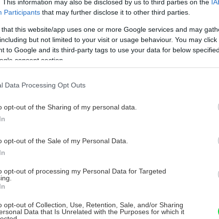
. This information may also be disclosed by us to third parties on the
IA
Participants
that may further disclose it to other third parties.
 that this website/app uses one or more Google services and may gath
including but not limited to your visit or usage behaviour. You may click 
 to Google and its third-party tags to use your data for below specifi
ogle consent section.
l Data Processing Opt Outs
o opt-out of the Sharing of my personal data.
In
o opt-out of the Sale of my Personal Data.
In
to opt-out of processing my Personal Data for Targeted
ing.
In
o opt-out of Collection, Use, Retention, Sale, and/or Sharing
ersonal Data that Is Unrelated with the Purposes for which it
lected.