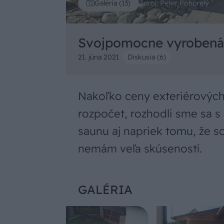
Zdroj: Peter Pohorelý
Galéria (13)
Svojpomocne vyrobená 
21. júna 2021
Diskusia (6)
Nakoľko ceny exteriérových
rozpočet, rozhodli sme sa s
saunu aj napriek tomu, že 
nemám veľa skúseností.
GALÉRIA