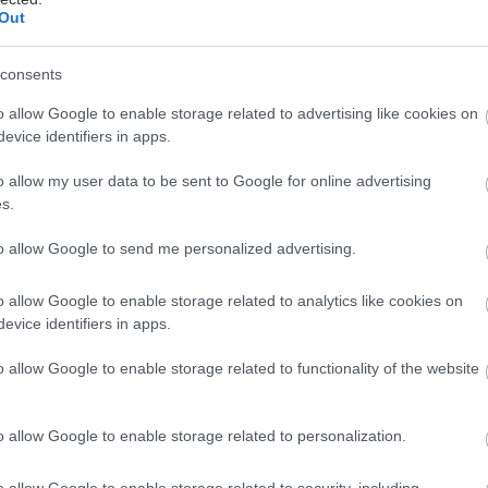
Out
consents
ol urobiť sám, bolo zapojenie 400V 9kW
o allow Google to enable storage related to advertising like cookies on
 Vyhriatie sauny trvá cca 20 minút a po
evice identifiers in apps.
vaná ešte pár hodín.
o allow my user data to be sent to Google for online advertising
s.
to allow Google to send me personalized advertising.
o allow Google to enable storage related to analytics like cookies on
evice identifiers in apps.
o allow Google to enable storage related to functionality of the website
o allow Google to enable storage related to personalization.
o allow Google to enable storage related to security, including