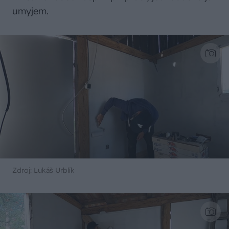
umyjem.
Zdroj: Lukáš Urblík