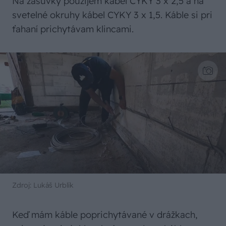
Na zásuvky použijem kábel CYKY 3 x 2,5 a na
svetelné okruhy kábel CYKY 3 x 1,5. Káble si pri
ťahaní prichytávam klincami.
Zdroj: Lukáš Urblík
Keď mám káble poprichytávané v drážkach,