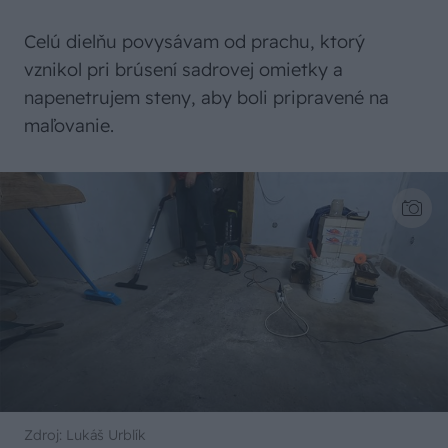
Celú dielňu povysávam od prachu, ktorý
vznikol pri brúsení sadrovej omietky a
napenetrujem steny, aby boli pripravené na
maľovanie.
Zdroj: Lukáš Urblík