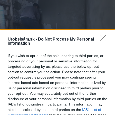
Urobsisám.sk -
Do Not Process My Personal
Information
Zdroj: Lukáš Urblík
If you wish to opt-out of the sale, sharing to third parties, or
processing of your personal or sensitive information for
Kým mi flexibilné lepidlo poriadne preschne,
targeted advertising by us, please use the below opt-out
vybrúsim drevené hranoly, ktoré budú po
section to confirm your selection. Please note that after your
opt-out request is processed you may continue seeing
dokončení stien priznané.
interest-based ads based on personal information utilized by
us or personal information disclosed to third parties prior to
your opt-out. You may separately opt-out of the further
disclosure of your personal information by third parties on the
IAB’s list of downstream participants. This information may
also be disclosed by us to third parties on the
IAB’s List of
Downstream Participants
that may further disclose it to other