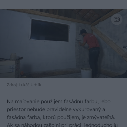
Zdroj: Lukáš Urblík
Na maľovanie použijem fasádnu farbu, lebo
priestor nebude pravidelne vykurovaný a
fasádna farba, ktorú použijem, je zmývateľná.
Ak sa náhodou zašpiní pri práci, jednoducho ju