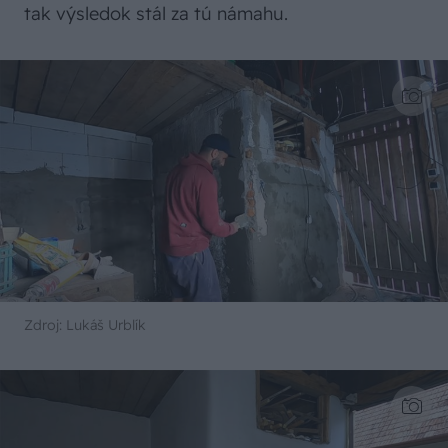
tak výsledok stál za tú námahu.
Zdroj: Lukáš Urblík