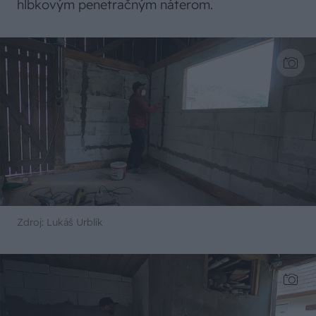
hĺbkovým penetračným náterom.
Zdroj: Lukáš Urblík