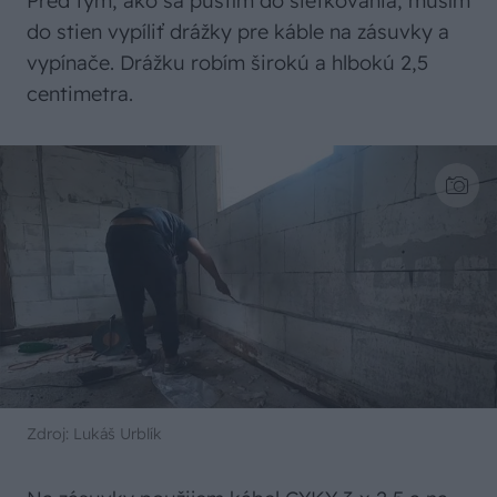
Pred tým, ako sa pustím do sieťkovania, musím
do stien vypíliť drážky pre káble na zásuvky a
vypínače. Drážku robím širokú a hlbokú 2,5
centimetra.
Zdroj: Lukáš Urblík