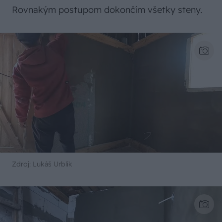
Rovnakým postupom dokončím všetky steny.
Zdroj: Lukáš Urblík