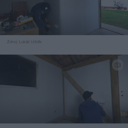
Zdroj: Lukáš Urblík