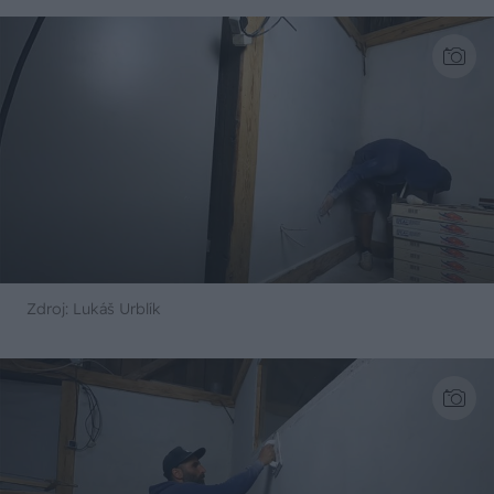
Zdroj: Lukáš Urblík