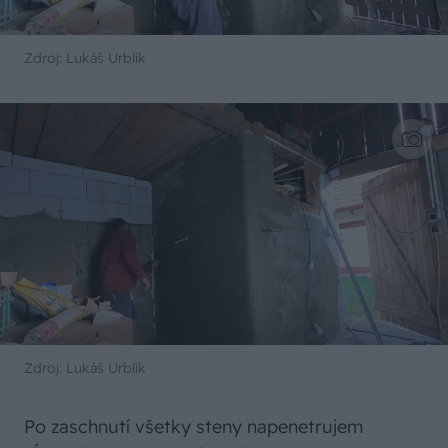
Zdroj: Lukáš Urblík
Zdroj: Lukáš Urblík
Po zaschnutí všetky steny napenetrujem