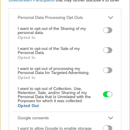
third parties.
Please note that this website/app uses one or more Google
Personal Data Processing Opt Outs
services and may gather and store information including but
not limited to your visit or usage behaviour. You may click to
I want to opt-out of the Sharing of my
personal data.
grant or deny consent to Google and its third-party tags to
Opted In
use your data for below specified purposes in below Google
consent section.
I want to opt-out of the Sale of my
Zdroj: Lukáš Urblík
Personal Data.
Opted In
Po zaschnutí lepidla steny očistím a znovu
I want to opt-out of processing my
Personal Data for Targeted Advertising.
napenetrujem.
Opted In
I want to opt-out of Collection, Use,
Retention, Sale, and/or Sharing of my
Personal Data that Is Unrelated with the
Purposes for which it was collected.
Opted Out
Google consents
I want to allow Google to enable storage