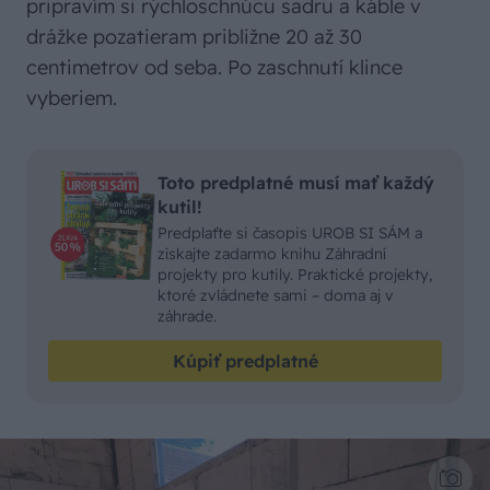
pripravím si rýchloschnúcu sadru a káble v
drážke pozatieram približne 20 až 30
centimetrov od seba. Po zaschnutí klince
vyberiem.
Toto predplatné musí mať každý
kutil!
Predplaťte si časopis UROB SI SÁM a
získajte zadarmo knihu Záhradní
projekty pro kutily. Praktické projekty,
ktoré zvládnete sami – doma aj v
záhrade.
Kúpiť predplatné