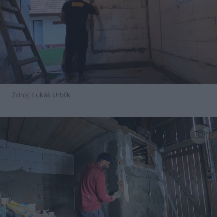
Zdroj: Lukáš Urblík