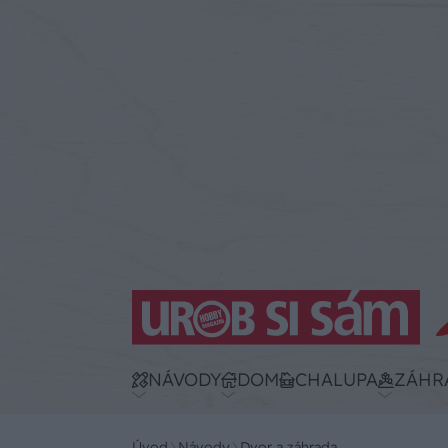
NÁVODY
DOM
CHALUPA
ZÁHR
Úvod
Návody
Dvor a záhrada