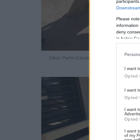
participants
Downstream 
Please note
information 
deny consent
in below Go
Persona
Zdroj: Martin Cibula
I want t
Opted 
I want t
Opted 
I want 
Advertis
Opted 
I want t
of my P
was col