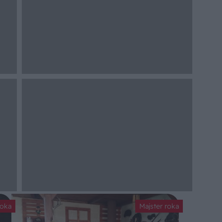
roka
Majster roka