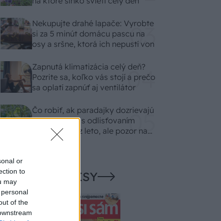
na ktoré slnko svieti celý deň
Nekupujte drahé lapače: Vyrobte
si za 5 minút domácu pascu na
osy a sršne, ktorá ich nepustí von
Zapnutá klimatizácia celý deň?
Pozrite sa, koľko vás stojí a prečo
sa oplatí zapnúť aj ventilátor
Čo robiť, ak paradajky dozrievajú
pomaly? Trik s odlisťovaním
funguje aj cez leto, ale pozor na
chyby
sonal or
ection to
NAŠE ČASOPISY
ou may
 personal
out of the
 downstream