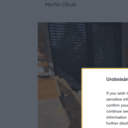
Martin Cibula
Urobsisám
If you wish 
sensitive in
confirm you
continue se
information 
further disc