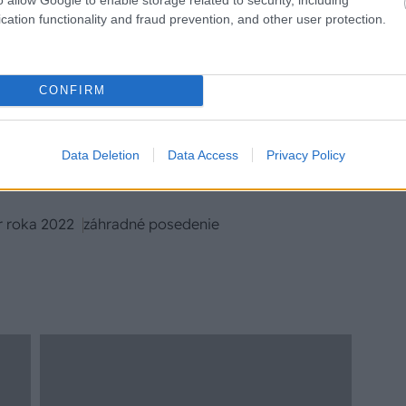
ter roka 2022 a vyhrajte! Všetko o súťaži
cation functionality and fraud prevention, and other user protection.
ájdete tu:
2022 a vyhraj farby na celý dom!
CONFIRM
Data Deletion
Data Access
Privacy Policy
r roka 2022
záhradné posedenie