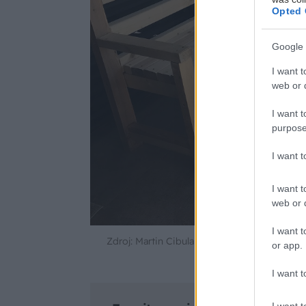
Opted 
Google 
I want t
web or d
I want t
purpose
I want 
I want t
web or d
I want t
Zdroj: Martin Cibula
or app.
I want t
I want t