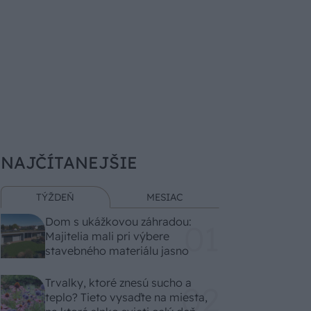
NAJČÍTANEJŠIE
TÝŽDEŇ
MESIAC
Dom s ukážkovou záhradou:
Majitelia mali pri výbere
stavebného materiálu jasno
Trvalky, ktoré znesú sucho a
teplo? Tieto vysaďte na miesta,