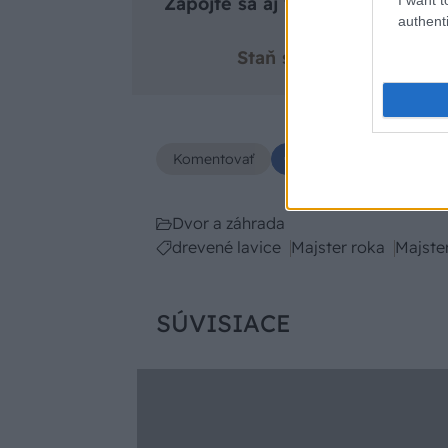
Zapojte sa aj vy do súťaže Majs
authenti
n
Staň sa Majstrom roka 
Komentovať
Zdieľať
Dvor a záhrada
drevené lavice
Majster roka
Majste
SÚVISIACE