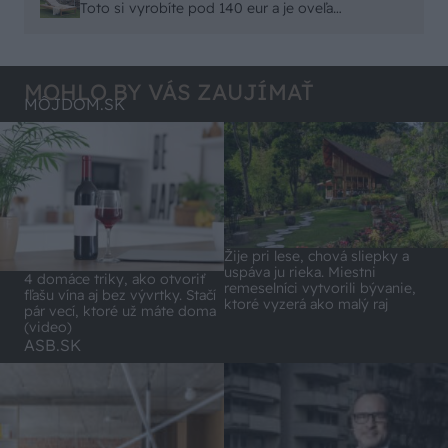
remeselným spracovaním, škoda. No lepšie než
Toto si vyrobíte pod 140 eur a je oveľa
ten odpad z DTD predávaný v Kauflande alebo
pohodlnejšie!
Lídli.
MOHLO BY VÁS ZAUJÍMAŤ
MÔJDOM.SK
Žije pri lese, chová sliepky a
uspáva ju rieka. Miestni
4 domáce triky, ako otvoriť
remeselníci vytvorili bývanie,
fľašu vína aj bez vývrtky. Stačí
ktoré vyzerá ako malý raj
pár vecí, ktoré už máte doma
(video)
ASB.SK