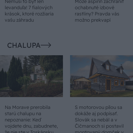
Nemusí to byť len
Môže aspirín zachrániť
levanduľa! 7 fialových
ochabnuté izbové
krások, ktoré rozžiaria
rastliny? Pravda vás
vašu záhradu
možno prekvapí
CHALUPA
Na Morave prerobila
S motorovou pílou sa
starú chalupu na
dokáže aj podpísať.
nepoznanie: Keď
Slovák sa nebál a v
vojdete dnu, zabudnete,
Čičmanoch si postavil
že nie ste v Toskánsku
montovaný domček v