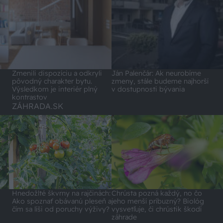
Zmenili dispozíciu a odkryli
Ján Palenčár: Ak neurobíme
pôvodný charakter bytu.
zmeny, stále budeme najhorší
Výsledkom je interiér plný
v dostupnosti bývania
kontrastov
ZÁHRADA.SK
Hnedožlté škvrny na rajčinách:
Chrústa pozná každý, no čo
Ako spoznať obávanú pleseň a
jeho menší príbuzný? Biológ
čím sa líši od poruchy výživy?
vysvetľuje, či chrústik škodí
záhrade