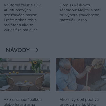
Vnútorné žalúzie sú v
Dom s ukážkovou
40-stupňových
záhradou: Majitelia mali
horúčavách pasca:
pri výbere stavebného
Prečo z okna robia
materiálu jasno
radiátor a ako to
vyriešiť za pár eur?
NÁVODY
Ako si zariadiť balkón
Ako si vyrobiť poctivú
alebo terasu aj na
brezovú metlu, ktorá