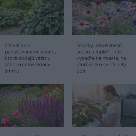
5 trvaliek s
Trvalky, ktoré znesú
panašovanými listami,
sucho a teplo? Tieto
ktoré dodajú vášmu
vysaďte na miesta, na
záhonu celosezónny
ktoré slnko svieti celý
šmrnc
deň