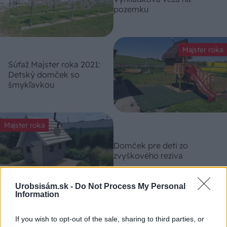
pozemku
Majster roka
Súťaž Majster roka 2021:
Detský domček so
šmykľavkou
Majster roka
Domček pre deti zo
zvyškového reziva
Urobsisám.sk -
Do Not Process My Personal
Information
Majster roka
Altánok so záhradnou
If you wish to opt-out of the sale, sharing to third parties, or
hojdačkou a detským