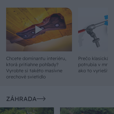
Chcete dominantu interiéru,
Prečo klasická iz
ktorá pritiahne pohľady?
potrubia v mrazo
Vyrobte si takéto masívne
ako to vyriešiť r
orechové svietidlo
ZÁHRADA