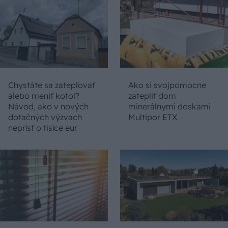
Chystáte sa zatepľovať
Ako si svojpomocne
alebo meniť kotol?
zatepliť dom
Návod, ako v nových
minerálnymi doskami
dotačných výzvach
Multipor ETX
neprísť o tisíce eur