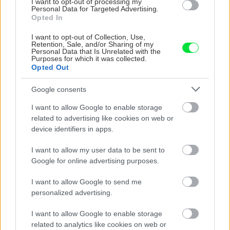
I want to opt-out of processing my
Ošetrujeme jarné
Personal Data for Targeted Advertising.
cibuľoviny: Toto im pomôže
Opted In
zakvitnúť do krásy!
I want to opt-out of Collection, Use,
Retention, Sale, and/or Sharing of my
Personal Data that Is Unrelated with the
Purposes for which it was collected.
Gurmán
Opted Out
Ako prežiť ráno po divokej
Google consents
noci: Čo pomáha na opicu?
I want to allow Google to enable storage
related to advertising like cookies on web or
device identifiers in apps.
Prasknutá alebo rozbitá
Môj dom
dlaždica už viac nebude
I want to allow my user data to be sent to
problémom. Takto
Google for online advertising purposes.
jednoducho ju
svojpomocne vymeníte za
I want to allow Google to send me
novú! (návod)
personalized advertising.
Záhrada
I want to allow Google to enable storage
Reďkovky nielen na chlieb:
related to analytics like cookies on web or
Naučte sa ich fermentovať