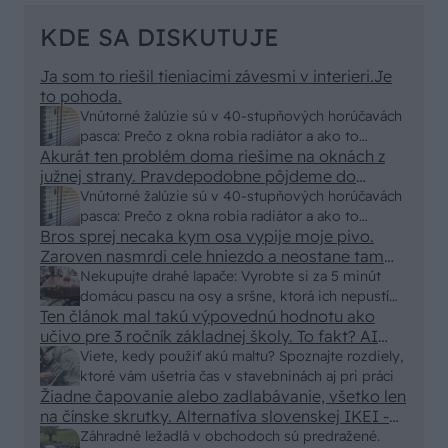
KDE SA DISKUTUJE
Ja som to riešil tieniacimi závesmi v interieri.Je
to pohoda.
Vnútorné žalúzie sú v 40-stupňových horúčavách
pasca: Prečo z okna robia radiátor a ako to
Akurát ten problém doma riešime na oknách z
vyriešiť za pár eur?
južnej strany. Pravdepodobne pôjdeme do
vonkajšieho tienenia na spôsob markízy
Vnútorné žalúzie sú v 40-stupňových horúčavách
250x150cm. Čínsky predajcovia idú okolo 100
pasca: Prečo z okna robia radiátor a ako to
eur kus.
Bros sprej necaka kym osa vypije moje pivo.
vyriešiť za pár eur?
Zaroven nasmrdi cele hniezdo a neostane tam
nic zive. Vasa pasca naucinke moc efektivne.
Nekupujte drahé lapače: Vyrobte si za 5 minút
Skor pritiahne slimaky
domácu pascu na osy a sršne, ktorá ich nepustí
Ten článok mal takú výpovednú hodnotu ako
von
učivo pre 3 ročník základnej školy. To fakt? AI
alebo nejaka kniha z VŠ? Dnešné rychlotvrdnuce
Viete, kedy použiť akú maltu? Spoznajte rozdiely,
malty - pevnosť 40 Mpa a doba schnutia tak 15
ktoré vám ušetria čas v stavebninách aj pri práci
minut , k tomu vodotesné s kryštálikou. A rozdiel
Žiadne čapovanie alebo zadlabávanie, všetko len
na čínske skrutky. Alternatíva slovenskej IKEI -
- schnutie a zretie. Nič?
čo sa týka pevnosti. Autor si nedal veľa námahy s
Záhradné ležadlá v obchodoch sú predražené.