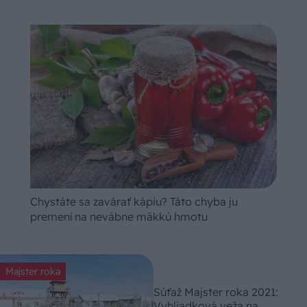
Chystáte sa zavárať kápiu? Táto chyba ju
premení na nevábne mäkkú hmotu
Majster roka
Súťaž Majster roka 2021:
Vyhliadková veža na