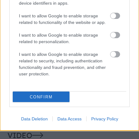
device identifiers in apps.
a pripraviť si zdravé
hranolky či polievku
I want to allow Google to enable storage
related to functionality of the website or app.
I want to allow Google to enable storage
KOMENTÁRE
related to personalization.
Pridať
komentár
I want to allow Google to enable storage
Exmon
related to security, including authentication
13. mája 2021 o 7:01
functionality and fraud prevention, and other
Veľmi pekná a precízna práca. Aj detaily sú pekne
user protection.
prepracované.
Odpovedať
CONFIRM
Data Deletion
Data Access
Privacy Policy
VIDEO