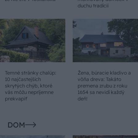
duchu tradícií
Temné stránky chalúp:
Žena, búracie kladivo a
10 najčastejších
vôňa dreva: Takáto
skrytých chýb, ktoré
premena zrubu z roku
vás môžu nepríjemne
1654 sa nevidí každý
prekvapiť
deň!
DOM