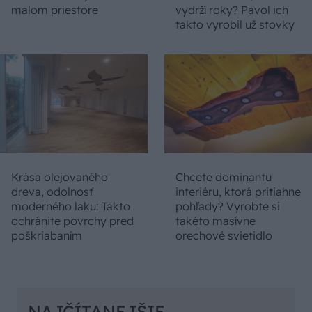
malom priestore
vydrží roky? Pavol ich
takto vyrobil už stovky
Krása olejovaného
Chcete dominantu
dreva, odolnosť
interiéru, ktorá pritiahne
moderného laku: Takto
pohľady? Vyrobte si
ochránite povrchy pred
takéto masívne
poškriabaním
orechové svietidlo
NAJČÍTANEJŠIE