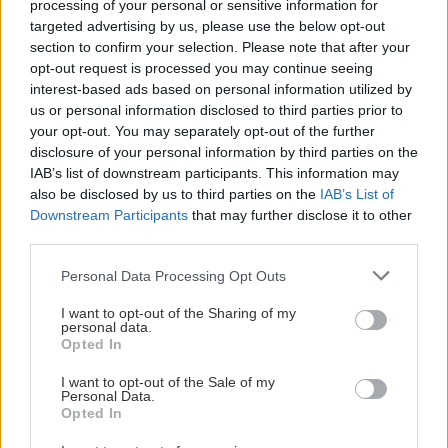
processing of your personal or sensitive information for
domčekom
targeted advertising by us, please use the below opt-out
section to confirm your selection. Please note that after your
opt-out request is processed you may continue seeing
interest-based ads based on personal information utilized by
Majster roka
us or personal information disclosed to third parties prior to
your opt-out. You may separately opt-out of the further
Dvojpodlažný záhradný
disclosure of your personal information by third parties on the
domček pre deti
IAB’s list of downstream participants. This information may
also be disclosed by us to third parties on the
IAB’s List of
Downstream Participants
that may further disclose it to other
third parties.
Majster roka
Please note that this website/app uses one or more Google
Personal Data Processing Opt Outs
Záhradný domček pre deti
services and may gather and store information including but
s hojdačkou a šmykľavkou
not limited to your visit or usage behaviour. You may click to
I want to opt-out of the Sharing of my
personal data.
grant or deny consent to Google and its third-party tags to
Opted In
use your data for below specified purposes in below Google
consent section.
I want to opt-out of the Sale of my
Personal Data.
Opted In
Záhrada