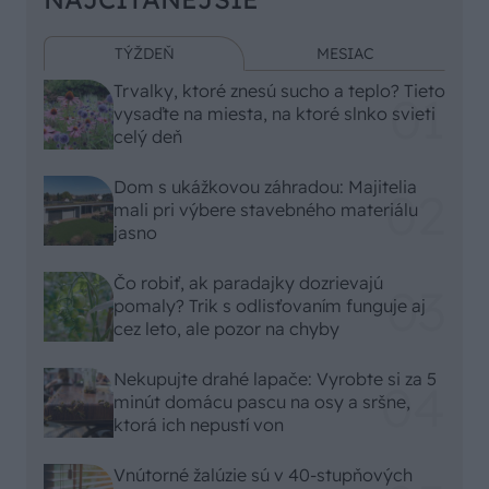
TÝŽDEŇ
MESIAC
Trvalky, ktoré znesú sucho a teplo? Tieto
vysaďte na miesta, na ktoré slnko svieti
celý deň
Dom s ukážkovou záhradou: Majitelia
mali pri výbere stavebného materiálu
jasno
Čo robiť, ak paradajky dozrievajú
pomaly? Trik s odlisťovaním funguje aj
cez leto, ale pozor na chyby
Nekupujte drahé lapače: Vyrobte si za 5
minút domácu pascu na osy a sršne,
ktorá ich nepustí von
Vnútorné žalúzie sú v 40-stupňových