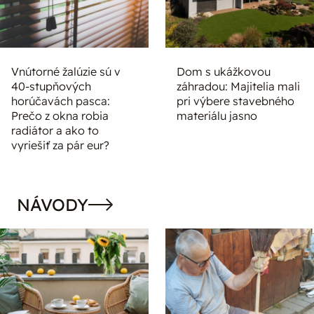
Vnútorné žalúzie sú v
Dom s ukážkovou
40-stupňových
záhradou: Majitelia mali
horúčavách pasca:
pri výbere stavebného
Prečo z okna robia
materiálu jasno
radiátor a ako to
vyriešiť za pár eur?
NÁVODY