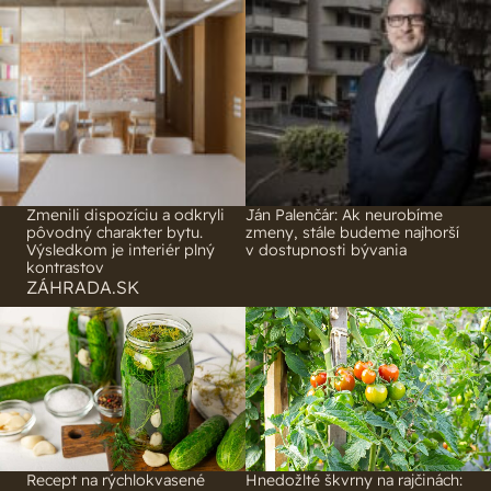
Zmenili dispozíciu a odkryli
Ján Palenčár: Ak neurobíme
pôvodný charakter bytu.
zmeny, stále budeme najhorší
Výsledkom je interiér plný
v dostupnosti bývania
kontrastov
ZÁHRADA.SK
Recept na rýchlokvasené
Hnedožlté škvrny na rajčinách: