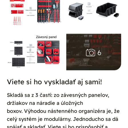
Viete si ho vyskladať aj sami!
Skladá sa z 3 častí: zo závesných panelov,
držiakov na náradie a úložných
boxov.
Výhodou nástenného organizéra je, že
celý systém je modulárny. Jednoducho sa dá
spájať a skladať. Viete si ho prispôsobiť a