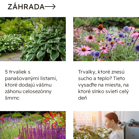
ZÁHRADA
5 trvaliek s
Trvalky, ktoré znesú
panašovanými listami,
sucho a teplo? Tieto
ktoré dodajú vášmu
vysaďte na miesta, na
záhonu celosezónny
ktoré slnko svieti celý
šmrnc
deň