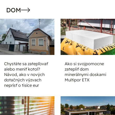
DOM
Chystáte sa zatepľovať
Ako si svojpomocne
alebo meniť kotol?
zatepliť dom
Návod, ako v nových
minerálnymi doskami
dotačných výzvach
Multipor ETX
neprísť o tisíce eur