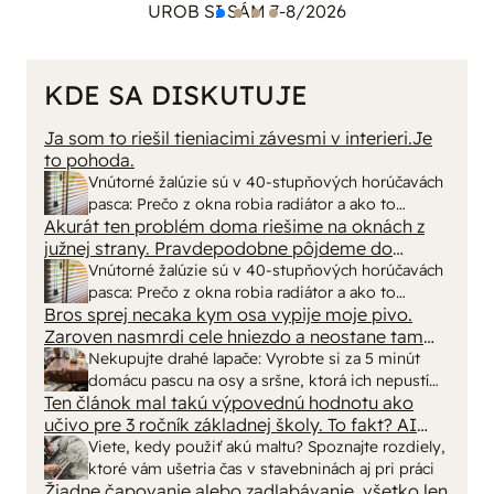
UROB SI SÁM 7-8/2026
KDE SA DISKUTUJE
Ja som to riešil tieniacimi závesmi v interieri.Je
to pohoda.
Vnútorné žalúzie sú v 40-stupňových horúčavách
pasca: Prečo z okna robia radiátor a ako to
Akurát ten problém doma riešime na oknách z
vyriešiť za pár eur?
južnej strany. Pravdepodobne pôjdeme do
vonkajšieho tienenia na spôsob markízy
Vnútorné žalúzie sú v 40-stupňových horúčavách
250x150cm. Čínsky predajcovia idú okolo 100
pasca: Prečo z okna robia radiátor a ako to
eur kus.
Bros sprej necaka kym osa vypije moje pivo.
vyriešiť za pár eur?
Zaroven nasmrdi cele hniezdo a neostane tam
nic zive. Vasa pasca naucinke moc efektivne.
Nekupujte drahé lapače: Vyrobte si za 5 minút
Skor pritiahne slimaky
domácu pascu na osy a sršne, ktorá ich nepustí
Ten článok mal takú výpovednú hodnotu ako
von
učivo pre 3 ročník základnej školy. To fakt? AI
alebo nejaka kniha z VŠ? Dnešné rychlotvrdnuce
Viete, kedy použiť akú maltu? Spoznajte rozdiely,
malty - pevnosť 40 Mpa a doba schnutia tak 15
ktoré vám ušetria čas v stavebninách aj pri práci
minut , k tomu vodotesné s kryštálikou. A rozdiel
Žiadne čapovanie alebo zadlabávanie, všetko len