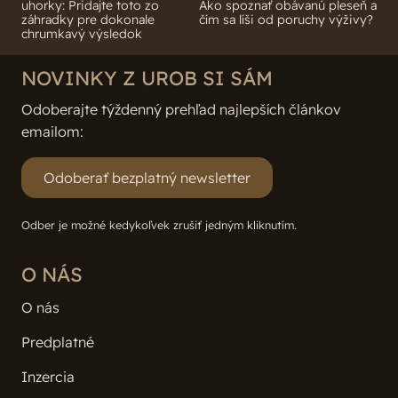
uhorky: Pridajte toto zo
Ako spoznať obávanú pleseň a
záhradky pre dokonale
čím sa líši od poruchy výživy?
chrumkavý výsledok
NOVINKY Z UROB SI SÁM
Odoberajte týždenný prehľad najlepších článkov
emailom:
Odoberať bezplatný newsletter
Odber je možné kedykoľvek zrušiť jedným kliknutím.
O NÁS
O nás
Predplatné
Inzercia