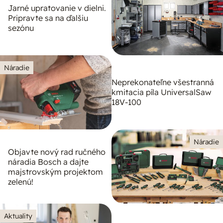
Jarné upratovanie v dielni.
Pripravte sa na ďalšiu
sezónu
Náradie
Neprekonateľne všestranná
kmitacia píla UniversalSaw
18V-100
Náradie
Objavte nový rad ručného
náradia Bosch a dajte
majstrovským projektom
zelenú!
Aktuality