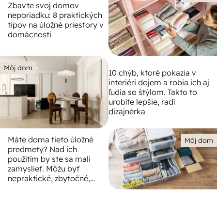
Zbavte svoj domov
neporiadku: 8 praktických
tipov na úložné priestory v
domácnosti
Môj dom
10 chýb, ktoré pokazia v
interiéri dojem a robia ich aj
ľudia so štýlom. Takto to
urobíte lepšie, radí
dizajnérka
Máte doma tieto úložné
Môj dom
predmety? Nad ich
použitím by ste sa mali
zamyslieť. Môžu byť
nepraktické, zbytočné,
prípadne aj škodlivé