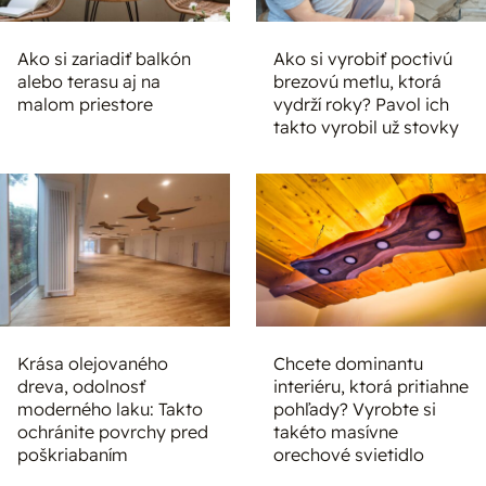
Ako si zariadiť balkón
Ako si vyrobiť poctivú
alebo terasu aj na
brezovú metlu, ktorá
malom priestore
vydrží roky? Pavol ich
takto vyrobil už stovky
Krása olejovaného
Chcete dominantu
dreva, odolnosť
interiéru, ktorá pritiahne
moderného laku: Takto
pohľady? Vyrobte si
ochránite povrchy pred
takéto masívne
poškriabaním
orechové svietidlo