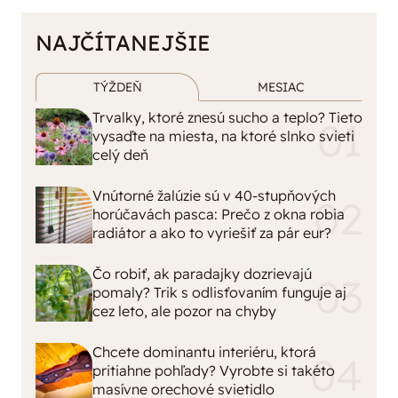
NAJČÍTANEJŠIE
TÝŽDEŇ
MESIAC
Trvalky, ktoré znesú sucho a teplo? Tieto
vysaďte na miesta, na ktoré slnko svieti
celý deň
Vnútorné žalúzie sú v 40-stupňových
horúčavách pasca: Prečo z okna robia
radiátor a ako to vyriešiť za pár eur?
Čo robiť, ak paradajky dozrievajú
pomaly? Trik s odlisťovaním funguje aj
cez leto, ale pozor na chyby
Chcete dominantu interiéru, ktorá
pritiahne pohľady? Vyrobte si takéto
masívne orechové svietidlo