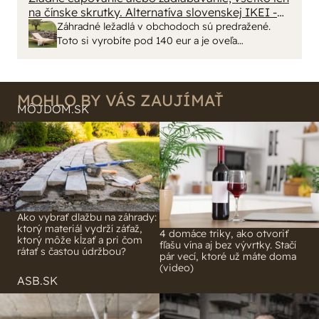
na čínske skrutky. Alternatíva slovenskej IKEI -
- schnutie a zretie. Nič?
čo sa týka pevnosti. Autor si nedal veľa námahy s
Záhradné ležadlá v obchodoch sú predražené.
remeselným spracovaním, škoda. No lepšie než
Toto si vyrobíte pod 140 eur a je oveľa
ten odpad z DTD predávaný v Kauflande alebo
pohodlnejšie!
Lídli.
MOHLO BY VÁS ZAUJÍMAŤ
MÔJDOM.SK
Ako vybrať dlažbu na záhrady:
ktorý materiál vydrží záťaž,
4 domáce triky, ako otvoriť
ktorý môže kĺzať a pri čom
fľašu vína aj bez vývrtky. Stačí
rátať s častou údržbou?
pár vecí, ktoré už máte doma
(video)
ASB.SK