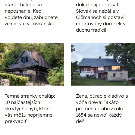
starú chalupu na
dokáže aj podpísať.
nepoznanie: Keď
Slovák sa nebál a v
vojdete dnu, zabudnete,
Čičmanoch si postavil
že nie ste v Toskánsku
montovaný domček v
duchu tradícií
Temné stránky chalúp:
Žena, búracie kladivo a
10 najčastejších
vôňa dreva: Takáto
skrytých chýb, ktoré
premena zrubu z roku
vás môžu nepríjemne
1654 sa nevidí každý
prekvapiť
deň!