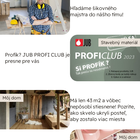
Hľadáme šikovného
majstra do nášho tímu!
Stavebný materiál
Profík? JUB PROFI CLUB je
presne pre vás
Môj dom
Má len 43 m2 a vôbec
nepôsobí stiesnene! Pozrite,
ako skvelo ukryli posteľ,
aby zostalo viac miesta
Môj dom