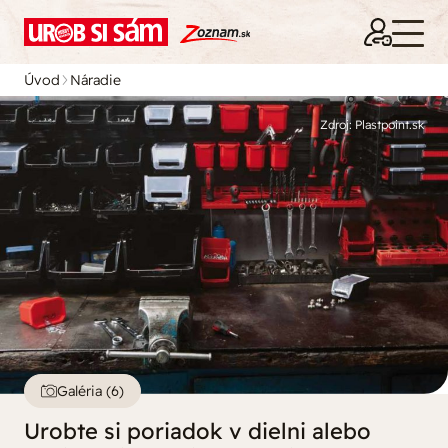
Úvod
Náradie
Zdroj: Plastpoint.sk
Galéria (6)
Urobte si poriadok v dielni alebo