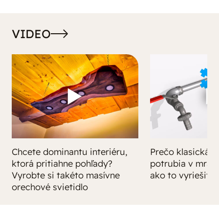
VIDEO
Chcete dominantu interiéru,
Prečo klasická iz
ktorá pritiahne pohľady?
potrubia v mrazo
Vyrobte si takéto masívne
ako to vyriešiť r
orechové svietidlo