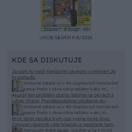
UROB SI SÁM 7-8/2026
KDE SA DISKUTUJE
Ja som to riešil tieniacimi závesmi v interieri.Je
to pohoda.
Vnútorné žalúzie sú v 40-stupňových horúčavách
pasca: Prečo z okna robia radiátor a ako to
Akurát ten problém doma riešime na oknách z
vyriešiť za pár eur?
južnej strany. Pravdepodobne pôjdeme do
vonkajšieho tienenia na spôsob markízy
Vnútorné žalúzie sú v 40-stupňových horúčavách
250x150cm. Čínsky predajcovia idú okolo 100
pasca: Prečo z okna robia radiátor a ako to
eur kus.
Bros sprej necaka kym osa vypije moje pivo.
vyriešiť za pár eur?
Zaroven nasmrdi cele hniezdo a neostane tam
nic zive. Vasa pasca naucinke moc efektivne.
Nekupujte drahé lapače: Vyrobte si za 5 minút