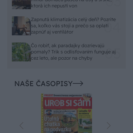
ktorá ich nepustí von
Zapnutá klimatizácia celý deň? Pozrite
sa, koľko vás stojí a prečo sa oplatí
zapnúť aj ventilátor
Čo robiť, ak paradajky dozrievajú
pomaly? Trik s odlisťovaním funguje aj
cez leto, ale pozor na chyby
NAŠE ČASOPISY