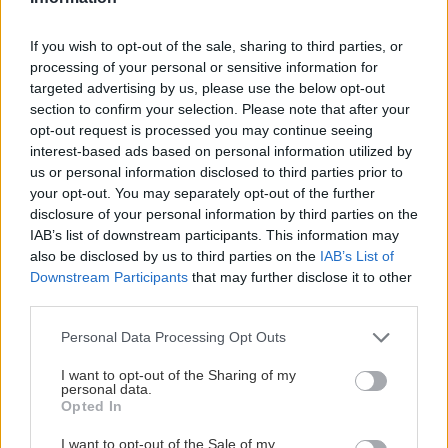
If you wish to opt-out of the sale, sharing to third parties, or
ASB.sk
processing of your personal or sensitive information for
Ďalšia výzva Obnov dom s
targeted advertising by us, please use the below opt-out
veľkým otáznikom.
section to confirm your selection. Please note that after your
Zazmluvnených je viac ako
opt-out request is processed you may continue seeing
20-tisíc žiadostí
interest-based ads based on personal information utilized by
us or personal information disclosed to third parties prior to
your opt-out. You may separately opt-out of the further
ASB.sk
disclosure of your personal information by third parties on the
ANKETA : V roku 2024 sa
IAB’s list of downstream participants. This information may
zlepšili predaje bytov.
also be disclosed by us to third parties on the
IAB’s List of
Konsolidačné opatrenia
Downstream Participants
that may further disclose it to other
vlády však zaťažia firmy
third parties.
Please note that this website/app uses one or more Google
Personal Data Processing Opt Outs
Záhrada
services and may gather and store information including but
not limited to your visit or usage behaviour. You may click to
I want to opt-out of the Sharing of my
Aj vy vyhadzujete semienka
personal data.
grant or deny consent to Google and its third-party tags to
z cukety? Pripravujete sa o
Opted In
use your data for below specified purposes in below Google
delikatesu!
consent section.
I want to opt-out of the Sale of my