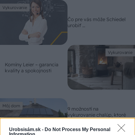
Vykurovanie
Čo pre vás môže Schiedel
urobiť …
Vykurovanie
Komíny Leier – garancia
kvality a spokojnosti
Môj dom
9 možností na
vykurovanie chalúp, ktoré
navštevujete len občas. Čo
vyhreje priestor hneď a čo
Urobsisám.sk -
Do Not Process My Personal
má nízku spotrebu?
Information