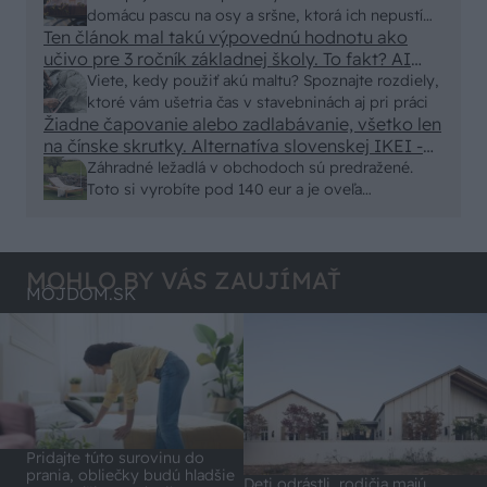
Skor pritiahne slimaky
domácu pascu na osy a sršne, ktorá ich nepustí
Ten článok mal takú výpovednú hodnotu ako
von
učivo pre 3 ročník základnej školy. To fakt? AI
alebo nejaka kniha z VŠ? Dnešné rychlotvrdnuce
Viete, kedy použiť akú maltu? Spoznajte rozdiely,
malty - pevnosť 40 Mpa a doba schnutia tak 15
ktoré vám ušetria čas v stavebninách aj pri práci
minut , k tomu vodotesné s kryštálikou. A rozdiel
Žiadne čapovanie alebo zadlabávanie, všetko len
na čínske skrutky. Alternatíva slovenskej IKEI -
- schnutie a zretie. Nič?
čo sa týka pevnosti. Autor si nedal veľa námahy s
Záhradné ležadlá v obchodoch sú predražené.
remeselným spracovaním, škoda. No lepšie než
Toto si vyrobíte pod 140 eur a je oveľa
ten odpad z DTD predávaný v Kauflande alebo
pohodlnejšie!
Lídli.
MOHLO BY VÁS ZAUJÍMAŤ
MÔJDOM.SK
Pridajte túto surovinu do
prania, obliečky budú hladšie
Deti odrástli, rodičia majú