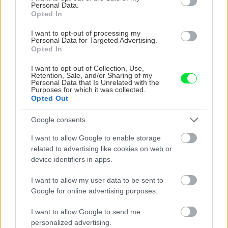
Personal Data.
Opted In
I want to opt-out of processing my
Personal Data for Targeted Advertising.
Opted In
I want to opt-out of Collection, Use,
VIDEO
Retention, Sale, and/or Sharing of my
Personal Data that Is Unrelated with the
Purposes for which it was collected.
Opted Out
Google consents
I want to allow Google to enable storage
related to advertising like cookies on web or
device identifiers in apps.
I want to allow my user data to be sent to
Google for online advertising purposes.
Chcete dominantu interiéru,
Prečo klasická iz
I want to allow Google to send me
ktorá pritiahne pohľady?
potrubia v mrazo
personalized advertising.
Vyrobte si takéto masívne
ako to vyriešiť r