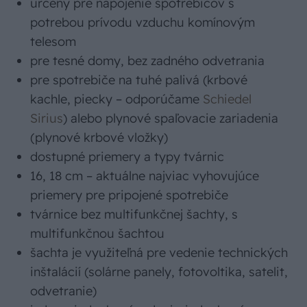
určený pre napojenie spotrebičov s
potrebou prívodu vzduchu komínovým
telesom
pre tesné domy, bez zadného odvetrania
pre spotrebiče na tuhé palivá (krbové
kachle, piecky – odporúčame
Schiedel
Sirius
) alebo plynové spaľovacie zariadenia
(plynové krbové vložky)
dostupné priemery a typy tvárnic
16, 18 cm – aktuálne najviac vyhovujúce
priemery pre pripojené spotrebiče
tvárnice bez multifunkčnej šachty, s
multifunkčnou šachtou
šachta je využiteľná pre vedenie technických
inštalácií (solárne panely, fotovoltika, satelit,
odvetranie)