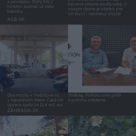
a pevnejšie. Starý trik z
bývanie presne podľa seba. V
hotelov poznali už naše
novom dome je všetko pre
babičky
ich život i návštevy vnúčat
ASB.SK
Dva mosty v Trebišove sú
Strabag: Potichu sme prišli
v havarijnom stave. Čaká ich
a potichu odídeme
oprava spolu za 11,4 mil. eur
ZÁHRADA.SK