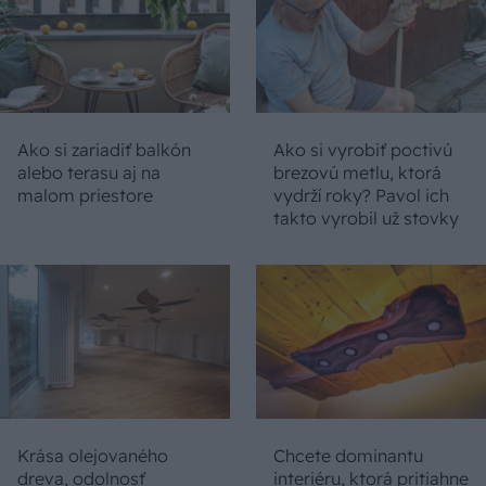
Ako si zariadiť balkón
Ako si vyrobiť poctivú
alebo terasu aj na
brezovú metlu, ktorá
malom priestore
vydrží roky? Pavol ich
takto vyrobil už stovky
Krása olejovaného
Chcete dominantu
dreva, odolnosť
interiéru, ktorá pritiahne