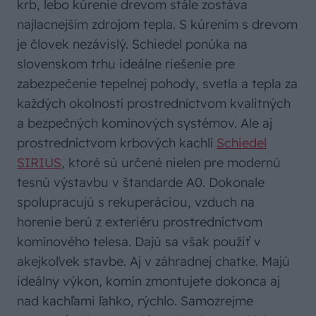
krb, lebo kúrenie drevom stále zostáva
najlacnejším zdrojom tepla. S kúrením s drevom
je človek nezávislý. Schiedel ponúka na
slovenskom trhu ideálne riešenie pre
zabezpečenie tepelnej pohody, svetla a tepla za
každých okolností prostredníctvom kvalitných
a bezpečných komínových systémov. Ale aj
prostredníctvom krbových kachlí
Schiedel
SIRIUS
, ktoré sú určené nielen pre modernú
tesnú výstavbu v štandarde A0. Dokonale
spolupracujú s rekuperáciou, vzduch na
horenie berú z exteriéru prostredníctvom
komínového telesa. Dajú sa však použiť v
akejkoľvek stavbe. Aj v záhradnej chatke. Majú
ideálny výkon, komín zmontujete dokonca aj
nad kachľami ľahko, rýchlo. Samozrejme