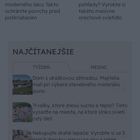
moderného laku: Takto
pohľady? Vyrobte si
ochránite povrchy pred
takéto masívne
poškriabaním
orechové svietidlo
NAJČÍTANEJŠIE
TÝŽDEŇ
MESIAC
Dom s ukážkovou záhradou: Majitelia
mali pri výbere stavebného materiálu
jasno
Trvalky, ktoré znesú sucho a teplo? Tieto
vysaďte na miesta, na ktoré slnko svieti
celý deň
Nekupujte drahé lapače: Vyrobte si za 5
minút domácu pascu na osy a sršne,