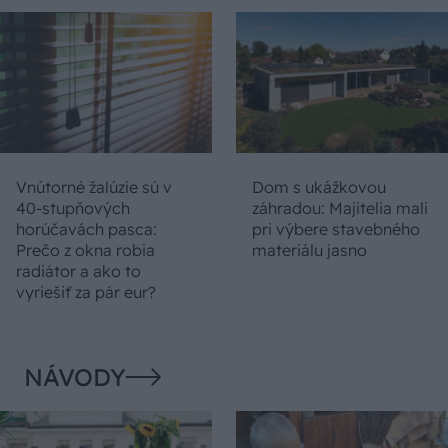
Vnútorné žalúzie sú v
Dom s ukážkovou
40-stupňových
záhradou: Majitelia mali
horúčavách pasca:
pri výbere stavebného
Prečo z okna robia
materiálu jasno
radiátor a ako to
vyriešiť za pár eur?
NÁVODY