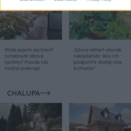
Môže aspirín zachrániť
Júlový reštart uhoriek
ochabnuté izbové
nakladačiek: Ako ich
rastliny? Pravda vás
podporiť k druhej vlne
možno prekvapí
kvitnutia?
CHALUPA