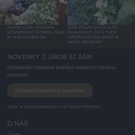
Pustite sa do množenia
Zlaté žltnutie viniča sa šíri
vždyzelených listnáčov. Teraz
Slovenskom. Čo si treba
je na to vhodný čas!
všímať a čo musí urobiť aj
bežný záhradkár?
NOVINKY Z UROB SI SÁM
Odoberajte týždenný prehľad najlepších článkov
emailom:
Odoberať bezplatný newsletter
Odber je možné kedykoľvek zrušiť jedným kliknutím.
O NÁS
O nás