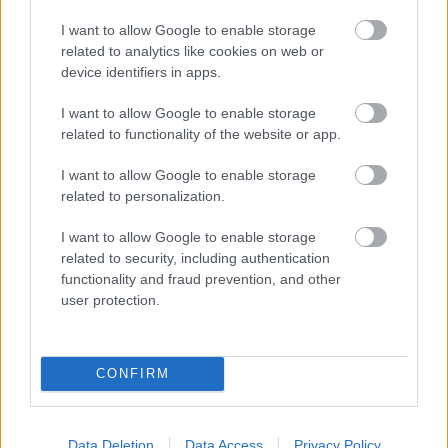
orechové svietidlo
I want to allow Google to enable storage
related to analytics like cookies on web or
device identifiers in apps.
ZÁHRADA
I want to allow Google to enable storage
related to functionality of the website or app.
I want to allow Google to enable storage
related to personalization.
I want to allow Google to enable storage
related to security, including authentication
functionality and fraud prevention, and other
user protection.
Trvalky, ktoré znesú
Nemusí to byť len
sucho a teplo? Tieto
levanduľa! 7 fialových
vysaďte na miesta, na
krások, ktoré rozžiaria
CONFIRM
ktoré slnko svieti celý
vašu záhradu
deň
Data Deletion
Data Access
Privacy Policy