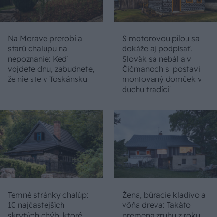
Na Morave prerobila
S motorovou pílou sa
starú chalupu na
dokáže aj podpísať.
nepoznanie: Keď
Slovák sa nebál a v
vojdete dnu, zabudnete,
Čičmanoch si postavil
že nie ste v Toskánsku
montovaný domček v
duchu tradícií
Temné stránky chalúp:
Žena, búracie kladivo a
10 najčastejších
vôňa dreva: Takáto
skrytých chýb, ktoré
premena zrubu z roku