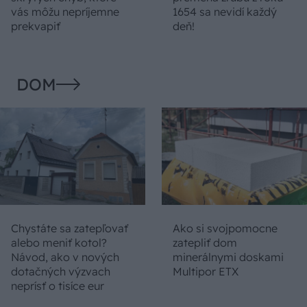
vás môžu nepríjemne
1654 sa nevidí každý
prekvapiť
deň!
DOM
Chystáte sa zatepľovať
Ako si svojpomocne
alebo meniť kotol?
zatepliť dom
Návod, ako v nových
minerálnymi doskami
dotačných výzvach
Multipor ETX
neprísť o tisíce eur