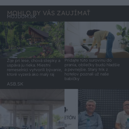
Lídli.
MOHLO BY VÁS ZAUJÍMAŤ
MÔJDOM.SK
Pridajte túto surovinu do
Žije pri lese, chová sliepky a
prania, obliečky budú hladšie
uspáva ju rieka. Miestni
a pevnejšie. Starý trik z
remeselníci vytvorili bývanie,
hotelov poznali už naše
ktoré vyzerá ako malý raj
babičky
ASB.SK