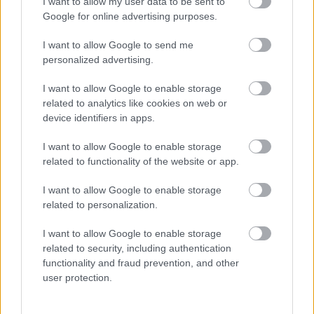
I want to allow my user data to be sent to
možno prekvapí
kvitnutia?
Google for online advertising purposes.
I want to allow Google to send me
personalized advertising.
CHALUPA
I want to allow Google to enable storage
related to analytics like cookies on web or
device identifiers in apps.
I want to allow Google to enable storage
related to functionality of the website or app.
I want to allow Google to enable storage
related to personalization.
Na Morave prerobila
S motorovou pílou sa
I want to allow Google to enable storage
starú chalupu na
dokáže aj podpísať.
related to security, including authentication
nepoznanie: Keď
Slovák sa nebál a v
functionality and fraud prevention, and other
vojdete dnu, zabudnete,
Čičmanoch si postavil
user protection.
že nie ste v Toskánsku
montovaný domček v
duchu tradícií