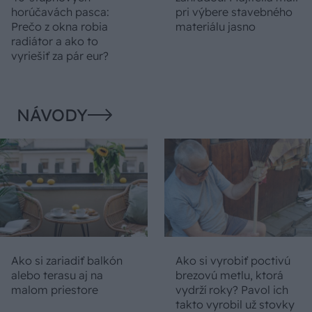
horúčavách pasca:
pri výbere stavebného
Prečo z okna robia
materiálu jasno
radiátor a ako to
vyriešiť za pár eur?
NÁVODY
Ako si zariadiť balkón
Ako si vyrobiť poctivú
alebo terasu aj na
brezovú metlu, ktorá
malom priestore
vydrží roky? Pavol ich
takto vyrobil už stovky