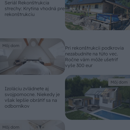
Seriál Rekonštrukcia
strechy: Krytina vhodná pre
rekonštrukciu
Môj dom
Pri rekonštrukcii podkrovia
nezabudnite na túto vec.
Ročne vám môže ušetriť
vyše 300 eur
Môj dom
Izoláciu zvládnete aj
svojpomocne. Niekedy je
však lepšie obrátiť sa na
odborníkov
Môj dom