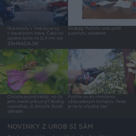
Dva mosty v Trebišove sú
Strabag: Potichu sme prišli
v havarijnom stave. Čaká ich
a potichu odídeme
oprava spolu za 11,4 mil. eur
ZÁHRADA.SK
Chrústa pozná každý, no čo
Pustite sa do množenia
jeho menší príbuzný? Biológ
vždyzelených listnáčov. Teraz
vysvetľuje, či chrústik škodí
je na to vhodný čas!
záhrade
NOVINKY Z UROB SI SÁM