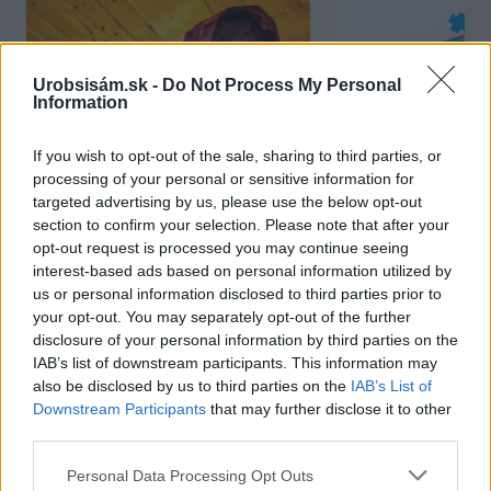
Urobsisám.sk -
Do Not Process My Personal
Information
If you wish to opt-out of the sale, sharing to third parties, or
processing of your personal or sensitive information for
Chcete dominantu interiéru,
Prečo klasická iz
targeted advertising by us, please use the below opt-out
ktorá pritiahne pohľady?
potrubia v mrazo
section to confirm your selection. Please note that after your
opt-out request is processed you may continue seeing
Vyrobte si takéto masívne
ako to vyriešiť r
interest-based ads based on personal information utilized by
orechové svietidlo
us or personal information disclosed to third parties prior to
your opt-out. You may separately opt-out of the further
disclosure of your personal information by third parties on the
IAB’s list of downstream participants. This information may
ZÁHRADA
also be disclosed by us to third parties on the
IAB’s List of
Downstream Participants
that may further disclose it to other
third parties.
Please note that this website/app uses one or more Google
Personal Data Processing Opt Outs