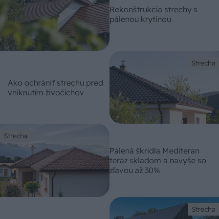
Rekonštrukcia strechy s
pálenou krytinou
Strecha
Ako ochrániť strechu pred
vniknutím živočíchov
Strecha
Pálená škridla Mediteran
teraz skladom a navyše so
zľavou až 30%
Strecha