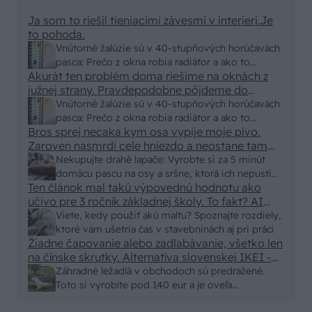
Ja som to riešil tieniacimi závesmi v interieri.Je
to pohoda.
Vnútorné žalúzie sú v 40-stupňových horúčavách
pasca: Prečo z okna robia radiátor a ako to
Akurát ten problém doma riešime na oknách z
vyriešiť za pár eur?
južnej strany. Pravdepodobne pôjdeme do
vonkajšieho tienenia na spôsob markízy
Vnútorné žalúzie sú v 40-stupňových horúčavách
250x150cm. Čínsky predajcovia idú okolo 100
pasca: Prečo z okna robia radiátor a ako to
eur kus.
Bros sprej necaka kym osa vypije moje pivo.
vyriešiť za pár eur?
Zaroven nasmrdi cele hniezdo a neostane tam
nic zive. Vasa pasca naucinke moc efektivne.
Nekupujte drahé lapače: Vyrobte si za 5 minút
Skor pritiahne slimaky
domácu pascu na osy a sršne, ktorá ich nepustí
Ten článok mal takú výpovednú hodnotu ako
von
učivo pre 3 ročník základnej školy. To fakt? AI
alebo nejaka kniha z VŠ? Dnešné rychlotvrdnuce
Viete, kedy použiť akú maltu? Spoznajte rozdiely,
malty - pevnosť 40 Mpa a doba schnutia tak 15
ktoré vám ušetria čas v stavebninách aj pri práci
minut , k tomu vodotesné s kryštálikou. A rozdiel
Žiadne čapovanie alebo zadlabávanie, všetko len
na čínske skrutky. Alternatíva slovenskej IKEI -
- schnutie a zretie. Nič?
čo sa týka pevnosti. Autor si nedal veľa námahy s
Záhradné ležadlá v obchodoch sú predražené.
remeselným spracovaním, škoda. No lepšie než
Toto si vyrobíte pod 140 eur a je oveľa
ten odpad z DTD predávaný v Kauflande alebo
pohodlnejšie!