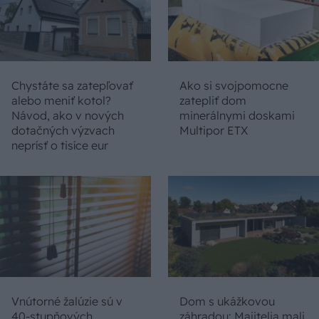
Chystáte sa zatepľovať
Ako si svojpomocne
alebo meniť kotol?
zatepliť dom
Návod, ako v nových
minerálnymi doskami
dotačných výzvach
Multipor ETX
neprísť o tisíce eur
Vnútorné žalúzie sú v
Dom s ukážkovou
40-stupňových
záhradou: Majitelia mali