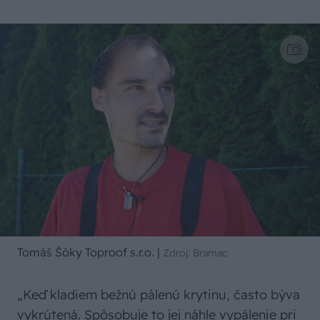
Tomáš Šóky Toproof s.r.o.
|
Zdroj: Bramac
„Keď kladiem bežnú pálenú krytinu, často býva
vykrútená. Spôsobuje to jej náhle vypálenie pri