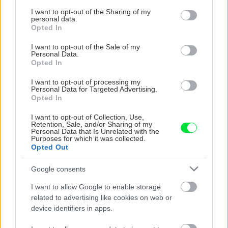
services and may gather and store information including but
not limited to your visit or usage behaviour. You may click to
I want to opt-out of the Sharing of my
personal data.
grant or deny consent to Google and its third-party tags to
Opted In
use your data for below specified purposes in below Google
consent section.
I want to opt-out of the Sale of my
Trvalky, ktoré znesú
Nemusí to byť len
Personal Data.
sucho a teplo? Tieto
levanduľa! 7 fialových
Opted In
vysaďte na miesta, na
krások, ktoré rozžiaria
I want to opt-out of processing my
ktoré slnko svieti celý
vašu záhradu
Personal Data for Targeted Advertising.
deň
Opted In
I want to opt-out of Collection, Use,
Retention, Sale, and/or Sharing of my
Personal Data that Is Unrelated with the
Purposes for which it was collected.
Opted Out
Google consents
I want to allow Google to enable storage
related to advertising like cookies on web or
Môže aspirín zachrániť
Júlový reštart uhoriek
device identifiers in apps.
ochabnuté izbové
nakladačiek: Ako ich
rastliny? Pravda vás
podporiť k druhej vlne