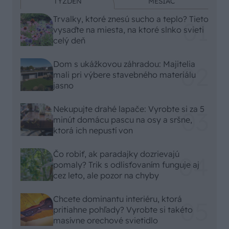
TÝŽDEŇ
MESIAC
Trvalky, ktoré znesú sucho a teplo? Tieto
vysaďte na miesta, na ktoré slnko svieti
celý deň
Dom s ukážkovou záhradou: Majitelia
mali pri výbere stavebného materiálu
jasno
Nekupujte drahé lapače: Vyrobte si za 5
minút domácu pascu na osy a sršne,
ktorá ich nepustí von
Čo robiť, ak paradajky dozrievajú
pomaly? Trik s odlisťovaním funguje aj
cez leto, ale pozor na chyby
Chcete dominantu interiéru, ktorá
pritiahne pohľady? Vyrobte si takéto
masívne orechové svietidlo