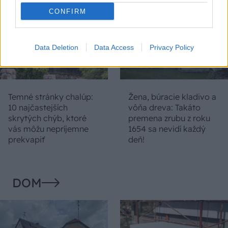
CONFIRM
Data Deletion
Data Access
Privacy Policy
Temné stránky chalúp:
Žena, búracie kladivo a
10 najčastejších
vôňa dreva: Takáto
skrytých chýb, ktoré
premena zrubu z roku
vás môžu nepríjemne
1654 sa nevidí každý
prekvapiť
deň!
DOM