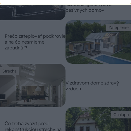
nízkoenergetických a
pasívnych domov
Zateplenie
Prečo zatepľovať podkrovie
a na čo nesmieme
zabudnúť?
Strecha
V zdravom dome zdravý
vzduch
Chalupa
Čo treba zvážiť pred
rekonštrukciou strechy na