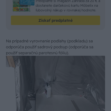
Predplaťte si magazín Záhrada za 20 € a
dostanete darčekovú kartu Möbelix na
ľubovolný nákup v rovnakej hodnote.
Získať predplatné
Na prípadné vyrovnanie podlahy (podkladu) sa
odporúča použiť sadrový podsyp (odporúča sa
použiť separačnú parotesnú fóliu).