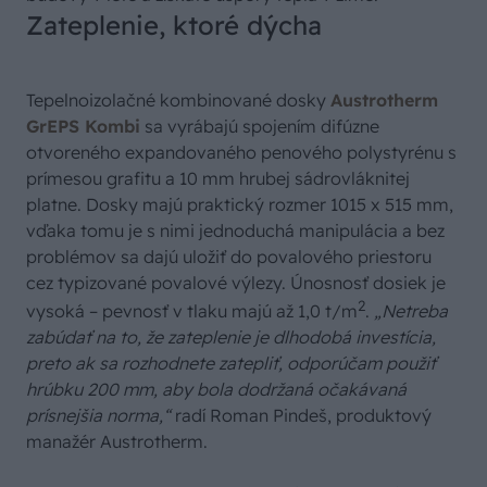
Zateplenie, ktoré dýcha
Tepelnoizolačné kombinované dosky
Austrotherm
GrEPS Kombi
sa vyrábajú spojením difúzne
otvoreného expandovaného penového polystyrénu s
prímesou grafitu a 10 mm hrubej sádrovláknitej
platne. Dosky majú praktický rozmer 1015 x 515 mm,
vďaka tomu je s nimi jednoduchá manipulácia a bez
problémov sa dajú uložiť do povalového priestoru
cez typizované povalové výlezy. Únosnosť dosiek je
2
vysoká – pevnosť v tlaku majú až 1,0 t/m
.
„Netreba
zabúdať na to, že zateplenie je dlhodobá investícia,
preto ak sa rozhodnete zatepliť, odporúčam použiť
hrúbku 200 mm, aby bola dodržaná očakávaná
prísnejšia norma,“
radí Roman Pindeš, produktový
manažér Austrotherm.