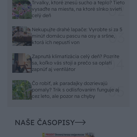
Trvalky, ktoré znesú sucho a teplo? Tieto
vysaďte na miesta, na ktoré slnko svieti
celý deň
Nekupujte drahé lapače: Vyrobte si za 5
minút domácu pascu na osy a sršne,
ktorá ich nepustí von
Zapnutá klimatizácia celý deň? Pozrite
sa, koľko vás stojí a prečo sa oplatí
zapnúť aj ventilátor
Čo robiť, ak paradajky dozrievajú
pomaly? Trik s odlisťovaním funguje aj
cez leto, ale pozor na chyby
NAŠE ČASOPISY