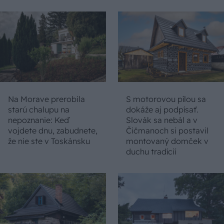
Na Morave prerobila
S motorovou pílou sa
starú chalupu na
dokáže aj podpísať.
nepoznanie: Keď
Slovák sa nebál a v
vojdete dnu, zabudnete,
Čičmanoch si postavil
že nie ste v Toskánsku
montovaný domček v
duchu tradícií