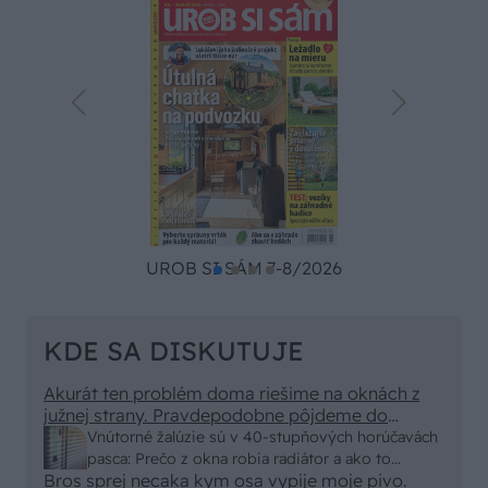
UROB SI SÁM 7-8/2026
KDE SA DISKUTUJE
Akurát ten problém doma riešime na oknách z
južnej strany. Pravdepodobne pôjdeme do
vonkajšieho tienenia na spôsob markízy
Vnútorné žalúzie sú v 40-stupňových horúčavách
250x150cm. Čínsky predajcovia idú okolo 100
pasca: Prečo z okna robia radiátor a ako to
eur kus.
Bros sprej necaka kym osa vypije moje pivo.
vyriešiť za pár eur?