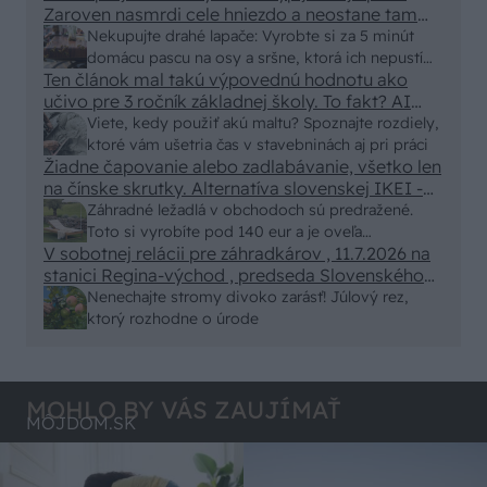
Zaroven nasmrdi cele hniezdo a neostane tam
nic zive. Vasa pasca naucinke moc efektivne.
Nekupujte drahé lapače: Vyrobte si za 5 minút
Skor pritiahne slimaky
domácu pascu na osy a sršne, ktorá ich nepustí
Ten článok mal takú výpovednú hodnotu ako
von
učivo pre 3 ročník základnej školy. To fakt? AI
alebo nejaka kniha z VŠ? Dnešné rychlotvrdnuce
Viete, kedy použiť akú maltu? Spoznajte rozdiely,
malty - pevnosť 40 Mpa a doba schnutia tak 15
ktoré vám ušetria čas v stavebninách aj pri práci
minut , k tomu vodotesné s kryštálikou. A rozdiel
Žiadne čapovanie alebo zadlabávanie, všetko len
na čínske skrutky. Alternatíva slovenskej IKEI -
- schnutie a zretie. Nič?
čo sa týka pevnosti. Autor si nedal veľa námahy s
Záhradné ležadlá v obchodoch sú predražené.
remeselným spracovaním, škoda. No lepšie než
Toto si vyrobíte pod 140 eur a je oveľa
ten odpad z DTD predávaný v Kauflande alebo
V sobotnej relácii pre záhradkárov , 11.7.2026 na
pohodlnejšie!
Lídli.
stanici Regina-východ , predseda Slovenského
zväzu záhradkárov pán Jakubech tvrdil, že to, že
Nenechajte stromy divoko zarásť! Júlový rez,
vlky sú neproduktívne , nie je pravda. Aj vlky je
ktorý rozhodne o úrode
možné použiť pri formovaní koruny a budú rodiť.
MOHLO BY VÁS ZAUJÍMAŤ
MÔJDOM.SK