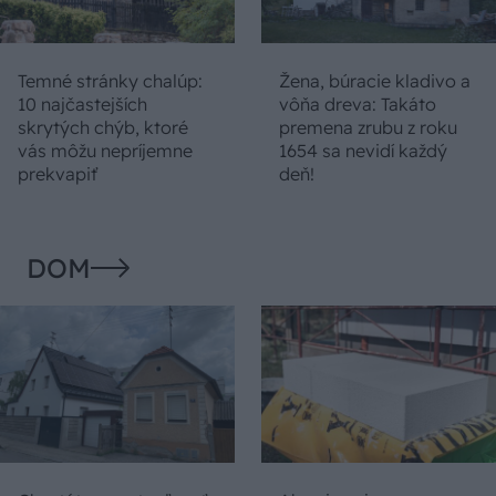
Temné stránky chalúp:
Žena, búracie kladivo a
10 najčastejších
vôňa dreva: Takáto
skrytých chýb, ktoré
premena zrubu z roku
vás môžu nepríjemne
1654 sa nevidí každý
prekvapiť
deň!
DOM