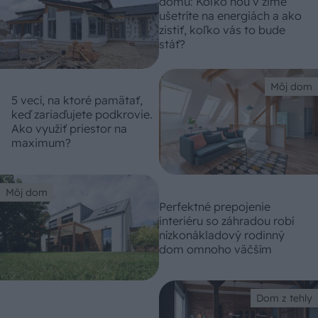
domu: Koľko ňou v zime
ušetríte na energiách a ako
zistiť, koľko vás to bude
stáť?
Môj dom
5 vecí, na ktoré pamätať,
keď zariaďujete podkrovie.
Ako využiť priestor na
maximum?
Môj dom
Perfektné prepojenie
interiéru so záhradou robí
nízkonákladový rodinný
dom omnoho väčším
Dom z tehly