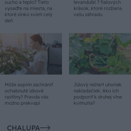
sucho a teplo? Tieto
levanduľa! 7 fialových
vysaďte na miesta, na
krások, ktoré rozžiaria
ktoré slnko svieti celý
vašu záhradu
deň
Môže aspirín zachrániť
Júlový reštart uhoriek
ochabnuté izbové
nakladačiek: Ako ich
rastliny? Pravda vás
podporiť k druhej vlne
možno prekvapí
kvitnutia?
CHALUPA