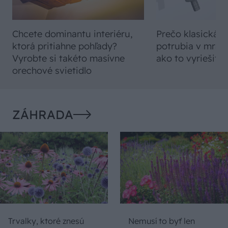
Chcete dominantu interiéru,
Prečo klasická iz
ktorá pritiahne pohľady?
potrubia v mrazo
Vyrobte si takéto masívne
ako to vyriešiť r
orechové svietidlo
ZÁHRADA
Trvalky, ktoré znesú
Nemusí to byť len