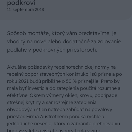
podkroví
11. septembra 2018
Spôsob montáže, ktorý vám predstavíme, je
vhodný na nové alebo dodatočné zaizolovanie
podlahy v podkrovných priestoroch.
Aktuálne požiadavky tepelnotechnickej normy na
tepelný odpor stavebných konštrukcií sú prísne a po
roku 2021 budú približne o 50 % prísnejšie. Preto by
mala byť investícia do zateplenia použitá rozumne a
efektívne. Okrem výmeny okien, krovu, poprípade
strešnej krytiny a samozrejme zateplenia
obvodových stien netreba zabúdať na povalový
priestor. Firma Austrotherm ponúka rýchle a
jednoduché riešenie, ktorým zabránite prehrievaniu
budovy v lete a získate úspory tepla v zime.