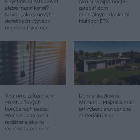
Chystáte sa zatepľovať
Ako si svojpomocne
alebo meniť kotol?
zatepliť dom
Návod, ako v nových
minerálnymi doskami
dotačných výzvach
Multipor ETX
neprísť o tisíce eur
Vnútorné žalúzie sú v
Dom s ukážkovou
40-stupňových
záhradou: Majitelia mali
horúčavách pasca:
pri výbere stavebného
Prečo z okna robia
materiálu jasno
radiátor a ako to
vyriešiť za pár eur?