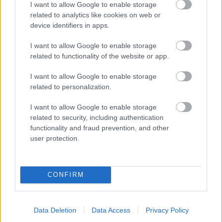
I want to allow Google to enable storage
related to analytics like cookies on web or
device identifiers in apps.
I want to allow Google to enable storage
related to functionality of the website or app.
I want to allow Google to enable storage
related to personalization.
I want to allow Google to enable storage
related to security, including authentication
functionality and fraud prevention, and other
Chystáte sa zatepľovať alebo meniť kotol?
user protection.
Návod, ako v nových dotačných výzvach
neprísť o tisíce eur
CONFIRM
Stavebný materiál
VARIANT-HAUS® –
stavebný systém na
Data Deletion
Data Access
Privacy Policy
výstavbu