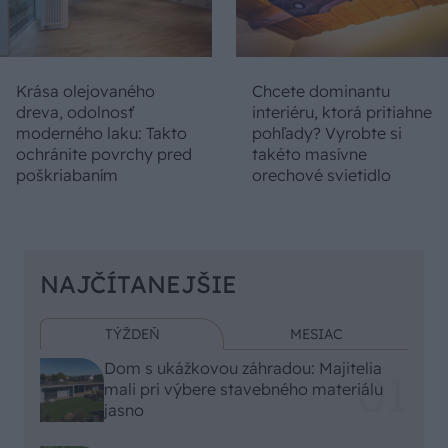
Krása olejovaného
Chcete dominantu
dreva, odolnosť
interiéru, ktorá pritiahne
moderného laku: Takto
pohľady? Vyrobte si
ochránite povrchy pred
takéto masívne
poškriabaním
orechové svietidlo
NAJČÍTANEJŠIE
TÝŽDEŇ
MESIAC
Dom s ukážkovou záhradou: Majitelia
mali pri výbere stavebného materiálu
jasno