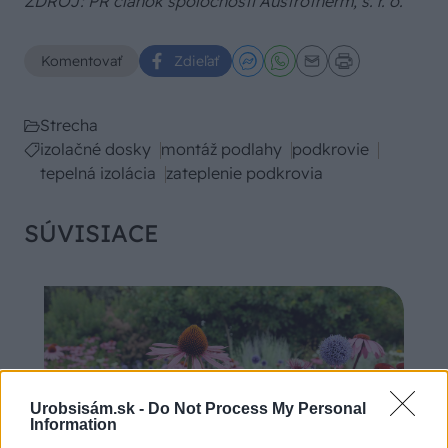
ZDROJ: PR článok spoločnosti Austrotherm, s. r. o.
Komentovať
Zdieľať
Strecha
izolačné dosky
montáž podlahy
podkrovie
tepelná izolácia
zateplenie podkrovia
SÚVISIACE
Urobsisám.sk -
Do Not Process My Personal
Information