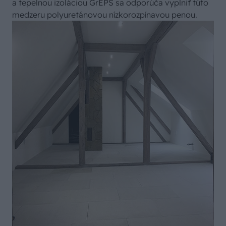
a tepelnou izoláciou GrEPS sa odporúča vyplniť túto
medzeru polyuretánovou nízkorozpínavou penou.