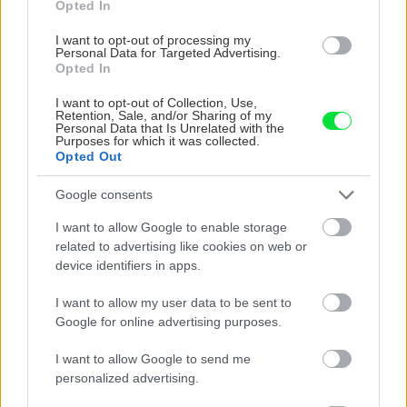
Opted In
horúčavách pasca: Prečo z okna robia radiátor
a ako to vyriešiť za pár eur?
I want to opt-out of processing my
Personal Data for Targeted Advertising.
Opted In
I want to opt-out of Collection, Use,
Retention, Sale, and/or Sharing of my
Personal Data that Is Unrelated with the
Purposes for which it was collected.
Opted Out
Google consents
I want to allow Google to enable storage
related to advertising like cookies on web or
device identifiers in apps.
I want to allow my user data to be sent to
Google for online advertising purposes.
Chcete dominantu interiéru, ktorá pritiahne
pohľady? Vyrobte si takéto masívne orechové
I want to allow Google to send me
svietidlo
personalized advertising.