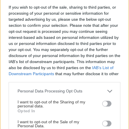
If you wish to opt-out of the sale, sharing to third parties, or
processing of your personal or sensitive information for
targeted advertising by us, please use the below opt-out
section to confirm your selection. Please note that after your
Trvalky, ktoré znesú sucho a teplo? Tieto
opt-out request is processed you may continue seeing
vysaďte na miesta, na ktoré slnko svieti celý
interest-based ads based on personal information utilized by
deň
us or personal information disclosed to third parties prior to
your opt-out. You may separately opt-out of the further
disclosure of your personal information by third parties on the
IAB’s list of downstream participants. This information may
also be disclosed by us to third parties on the
IAB’s List of
Downstream Participants
that may further disclose it to other
third parties.
Please note that this website/app uses one or more Google
Personal Data Processing Opt Outs
services and may gather and store information including but
not limited to your visit or usage behaviour. You may click to
I want to opt-out of the Sharing of my
personal data.
grant or deny consent to Google and its third-party tags to
Opted In
use your data for below specified purposes in below Google
consent section.
I want to opt-out of the Sale of my
Personal Data.
Vnútorné žalúzie sú v 40-stupňových