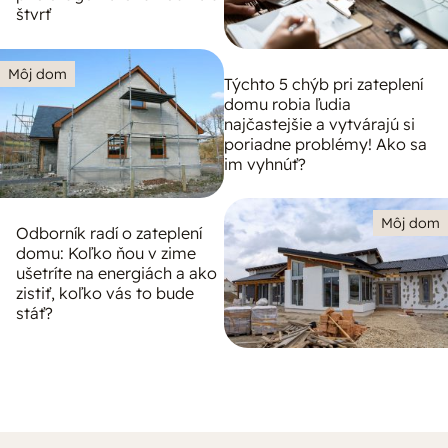
štvrť
Môj dom
Týchto 5 chýb pri zateplení
domu robia ľudia
najčastejšie a vytvárajú si
poriadne problémy! Ako sa
im vyhnúť?
Môj dom
Odborník radí o zateplení
domu: Koľko ňou v zime
ušetríte na energiách a ako
zistiť, koľko vás to bude
stáť?