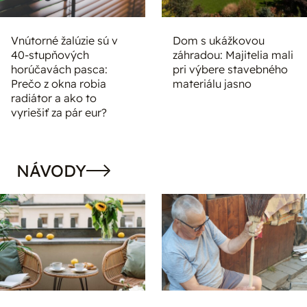
Vnútorné žalúzie sú v
Dom s ukážkovou
40-stupňových
záhradou: Majitelia mali
horúčavách pasca:
pri výbere stavebného
Prečo z okna robia
materiálu jasno
radiátor a ako to
vyriešiť za pár eur?
NÁVODY