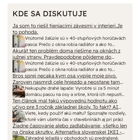
KDE SA DISKUTUJE
Ja som to riešil tieniacimi závesmi v interieri.Je
to pohoda.
Vnútorné žalúzie sú v 40-stupňových horúčavách
pasca: Prečo z okna robia radiátor a ako to
Akurát ten problém doma riešime na oknách z
vyriešiť za pár eur?
južnej strany. Pravdepodobne pôjdeme do
vonkajšieho tienenia na spôsob markízy
Vnútorné žalúzie sú v 40-stupňových horúčavách
250x150cm. Čínsky predajcovia idú okolo 100
pasca: Prečo z okna robia radiátor a ako to
eur kus.
Bros sprej necaka kym osa vypije moje pivo.
vyriešiť za pár eur?
Zaroven nasmrdi cele hniezdo a neostane tam
nic zive. Vasa pasca naucinke moc efektivne.
Nekupujte drahé lapače: Vyrobte si za 5 minút
Skor pritiahne slimaky
domácu pascu na osy a sršne, ktorá ich nepustí
Ten článok mal takú výpovednú hodnotu ako
von
učivo pre 3 ročník základnej školy. To fakt? AI
alebo nejaka kniha z VŠ? Dnešné rychlotvrdnuce
Viete, kedy použiť akú maltu? Spoznajte rozdiely,
malty - pevnosť 40 Mpa a doba schnutia tak 15
ktoré vám ušetria čas v stavebninách aj pri práci
minut , k tomu vodotesné s kryštálikou. A rozdiel
Žiadne čapovanie alebo zadlabávanie, všetko len
na čínske skrutky. Alternatíva slovenskej IKEI -
- schnutie a zretie. Nič?
čo sa týka pevnosti. Autor si nedal veľa námahy s
Záhradné ležadlá v obchodoch sú predražené.