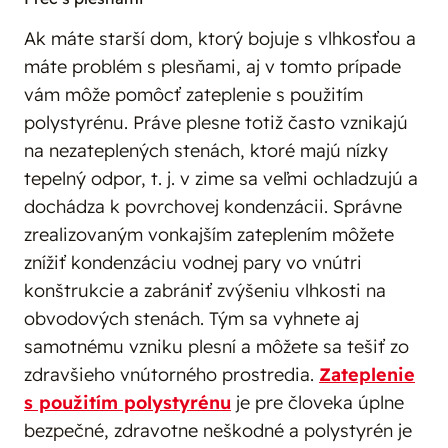
Ak máte starší dom, ktorý bojuje s vlhkosťou a
máte problém s plesňami, aj v tomto prípade
vám môže pomôcť zateplenie s použitím
polystyrénu. Práve plesne totiž často vznikajú
na nezateplených stenách, ktoré majú nízky
tepelný odpor, t. j. v zime sa veľmi ochladzujú a
dochádza k povrchovej kondenzácii. Správne
zrealizovaným vonkajším zateplením môžete
znížiť kondenzáciu vodnej pary vo vnútri
konštrukcie a zabrániť zvýšeniu vlhkosti na
obvodových stenách. Tým sa vyhnete aj
samotnému vzniku plesní a môžete sa tešiť zo
zdravšieho vnútorného prostredia.
Zateplenie
s použitím polystyrénu
je pre človeka úplne
bezpečné, zdravotne neškodné a polystyrén je