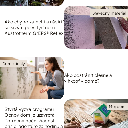
Stavebný materiál
Ako chytro zatepliť a ušetriť
so sivým polystyrénom
Austrotherm GrEPS® Reflex
Dom z tehly
Ako odstrániť plesne a
vlhkosť v dome?
Môj dom
Štvrtá výzva programu
Obnov dom je uzavretá.
Potrebný počet žiadostí
prišiel agentúre za hodinu a