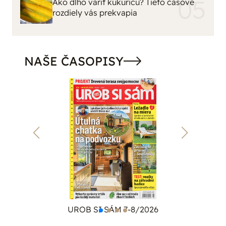
Ako dlho variť kukuricu? Tieto časové
rozdiely vás prekvapia
NAŠE ČASOPISY
UROB SI SÁM 7-8/2026