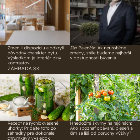
Zmenili dispozíciu a odkryli
Ján Palenčár: Ak neurobíme
pôvodný charakter bytu.
zmeny, stále budeme najhorší
Výsledkom je interiér plný
v dostupnosti bývania
kontrastov
ZÁHRADA.SK
Recept na rýchlokvasené
Hnedožlté škvrny na rajčinách:
uhorky: Pridajte toto zo
Ako spoznať obávanú pleseň a
záhradky pre dokonale
čím sa líši od poruchy výživy?
chrumkavý výsledok