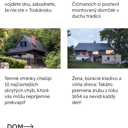
vojdete dnu, zabudnete,
Čičmanoch si postavil
že nie ste v Toskánsku
montovaný domček v
duchu tradícií
Temné stránky chalúp:
Žena, búracie kladivo a
10 najčastejších
vôňa dreva: Takáto
skrytých chýb, ktoré
premena zrubu z roku
vás môžu nepríjemne
1654 sa nevidí každý
prekvapiť
deň!
DOM