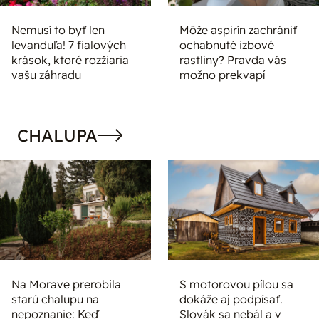
Nemusí to byť len
Môže aspirín zachrániť
levanduľa! 7 fialových
ochabnuté izbové
krások, ktoré rozžiaria
rastliny? Pravda vás
vašu záhradu
možno prekvapí
CHALUPA
Na Morave prerobila
S motorovou pílou sa
starú chalupu na
dokáže aj podpísať.
nepoznanie: Keď
Slovák sa nebál a v