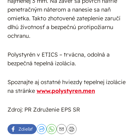
najmenej 3 mm. Na záver sa povrch natrie
penetračným náterom a nanesie sa naň
omietka. Takto zhotovené zateplenie zaručí
dlhú životnosť a bezpečnú protipožiarnu
ochranu.
Polystyrén v ETICS – trvácna, odolná a
bezpečná tepelná izolácia.
Spoznajte aj ostatné hviezdy tepelnej izolácie
na stránke
www.polystyren.men
Zdroj: PR Združenie EPS SR
Zdieľať