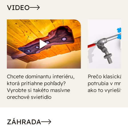
VIDEO
Chcete dominantu interiéru,
Prečo klasická iz
ktorá pritiahne pohľady?
potrubia v mrazo
Vyrobte si takéto masívne
ako to vyriešiť r
orechové svietidlo
ZÁHRADA