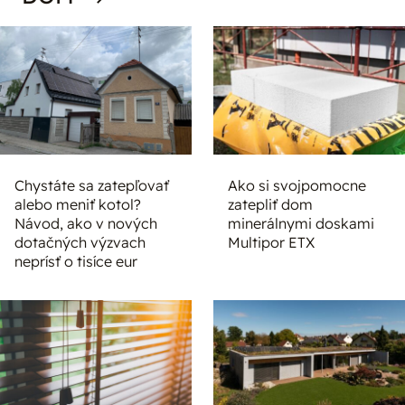
Chystáte sa zatepľovať
Ako si svojpomocne
alebo meniť kotol?
zatepliť dom
Návod, ako v nových
minerálnymi doskami
dotačných výzvach
Multipor ETX
neprísť o tisíce eur