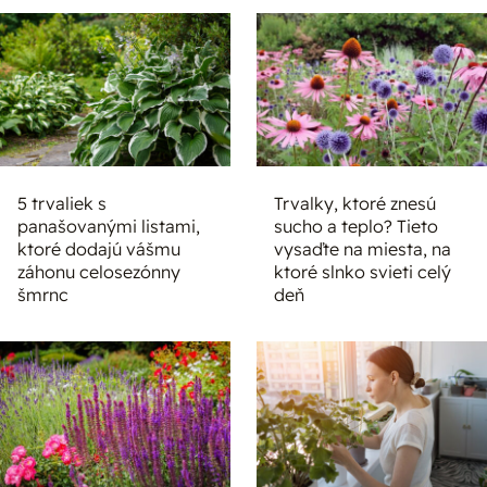
5 trvaliek s
Trvalky, ktoré znesú
panašovanými listami,
sucho a teplo? Tieto
ktoré dodajú vášmu
vysaďte na miesta, na
záhonu celosezónny
ktoré slnko svieti celý
šmrnc
deň