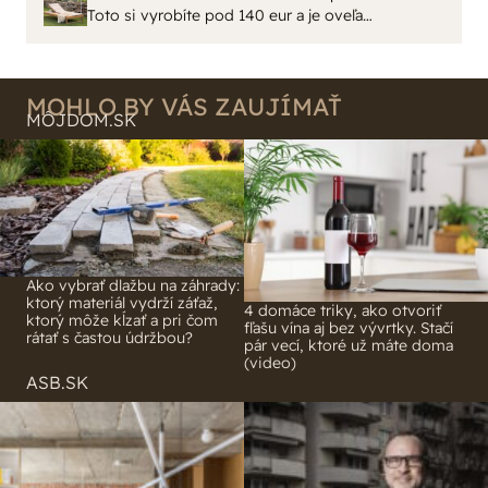
remeselným spracovaním, škoda. No lepšie než
Toto si vyrobíte pod 140 eur a je oveľa
ten odpad z DTD predávaný v Kauflande alebo
pohodlnejšie!
Lídli.
MOHLO BY VÁS ZAUJÍMAŤ
MÔJDOM.SK
Ako vybrať dlažbu na záhrady:
ktorý materiál vydrží záťaž,
4 domáce triky, ako otvoriť
ktorý môže kĺzať a pri čom
fľašu vína aj bez vývrtky. Stačí
rátať s častou údržbou?
pár vecí, ktoré už máte doma
(video)
ASB.SK