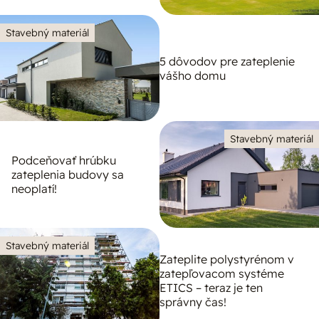
Stavebný materiál
5 dôvodov pre zateplenie
vášho domu
Stavebný materiál
Podceňovať hrúbku
zateplenia budovy sa
neoplatí!
Stavebný materiál
Zateplite polystyrénom v
zatepľovacom systéme
ETICS – teraz je ten
správny čas!