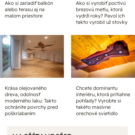
Ako si zariadiť balkón
Ako si vyrobiť poctivú
alebo terasu aj na
brezovú metlu, ktorá
malom priestore
vydrží roky? Pavol ich
takto vyrobil už stovky
Krása olejovaného
Chcete dominantu
dreva, odolnosť
interiéru, ktorá pritiahne
moderného laku: Takto
pohľady? Vyrobte si
ochránite povrchy pred
takéto masívne
poškriabaním
orechové svietidlo