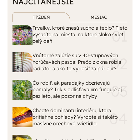
NAJČÍTANEJŠIE
TÝŽDEŇ
MESIAC
Trvalky, ktoré znesú sucho a teplo? Tieto
vysaďte na miesta, na ktoré slnko svieti
celý deň
Vnútorné žalúzie sú v 40-stupňových
horúčavách pasca: Prečo z okna robia
radiátor a ako to vyriešiť za pár eur?
Čo robiť, ak paradajky dozrievajú
pomaly? Trik s odlisťovaním funguje aj
cez leto, ale pozor na chyby
Chcete dominantu interiéru, ktorá
pritiahne pohľady? Vyrobte si takéto
masívne orechové svietidlo