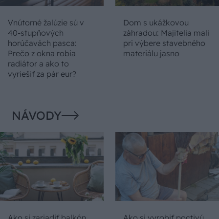
Vnútorné žalúzie sú v
Dom s ukážkovou
40-stupňových
záhradou: Majitelia mali
horúčavách pasca:
pri výbere stavebného
Prečo z okna robia
materiálu jasno
radiátor a ako to
vyriešiť za pár eur?
NÁVODY
Ako si zariadiť balkón
Ako si vyrobiť poctivú