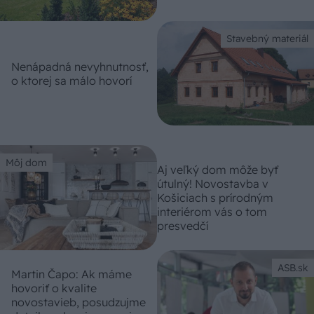
Stavebný materiál
Nenápadná nevyhnutnosť,
o ktorej sa málo hovorí
Môj dom
Aj veľký dom môže byť
útulný! Novostavba v
Košiciach s prírodným
interiérom vás o tom
presvedčí
ASB.sk
Martin Čapo: Ak máme
hovoriť o kvalite
novostavieb, posudzujme