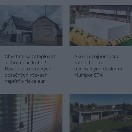
Chystáte sa zatepľovať
Ako si svojpomocne
alebo meniť kotol?
zatepliť dom
Návod, ako v nových
minerálnymi doskami
dotačných výzvach
Multipor ETX
neprísť o tisíce eur