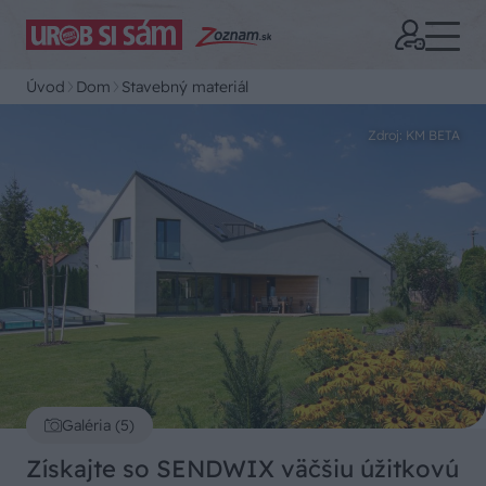
Úvod
Dom
Stavebný materiál
Zdroj: KM BETA
Galéria (5)
Získajte so SENDWIX väčšiu úžitkovú