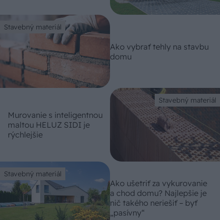
Stavebný materiál
Ako vybrať tehly na stavbu
domu
Stavebný materiál
Murovanie s inteligentnou
maltou HELUZ SIDI je
rýchlejšie
Stavebný materiál
Ako ušetriť za vykurovanie
a chod domu? Najlepšie je
nič takého neriešiť – byť
„pasívny“