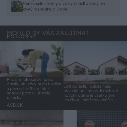
zväzu záhradkárov pán Jakubech tvrdil, že to, že
Nenechajte stromy divoko zarásť! Júlový rez,
vlky sú neproduktívne , nie je pravda. Aj vlky je
ktorý rozhodne o úrode
možné použiť pri formovaní koruny a budú rodiť.
MOHLO BY VÁS ZAUJÍMAŤ
MÔJDOM.SK
Pridajte túto surovinu do
prania, obliečky budú hladšie
Deti odrástli, rodičia majú
a pevnejšie. Starý trik z
bývanie presne podľa seba. V
hotelov poznali už naše
novom dome je všetko pre
babičky
ich život i návštevy vnúčat
ASB.SK