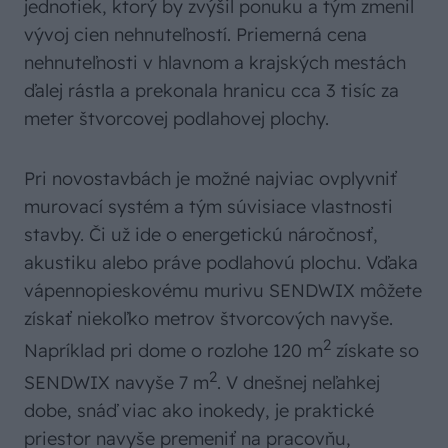
jednotiek, ktorý by zvýšil ponuku a tým zmenil
vývoj cien nehnuteľností. Priemerná cena
nehnuteľnosti v hlavnom a krajských mestách
ďalej rástla a prekonala hranicu cca 3 tisíc za
meter štvorcovej podlahovej plochy.
Pri novostavbách je možné najviac ovplyvniť
murovací systém a tým súvisiace vlastnosti
stavby. Či už ide o energetickú náročnosť,
akustiku alebo práve podlahovú plochu. Vďaka
vápennopieskovému murivu SENDWIX môžete
získať niekoľko metrov štvorcových navyše.
2
Napríklad pri dome o rozlohe 120 m
získate so
2
SENDWIX navyše 7 m
. V dnešnej neľahkej
dobe, snáď viac ako inokedy, je praktické
priestor navyše premeniť na pracovňu,