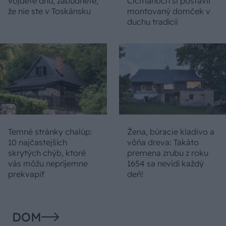
vojdete dnu, zabudnete,
Čičmanoch si postavil
že nie ste v Toskánsku
montovaný domček v
duchu tradícií
Temné stránky chalúp:
Žena, búracie kladivo a
10 najčastejších
vôňa dreva: Takáto
skrytých chýb, ktoré
premena zrubu z roku
vás môžu nepríjemne
1654 sa nevidí každý
prekvapiť
deň!
DOM