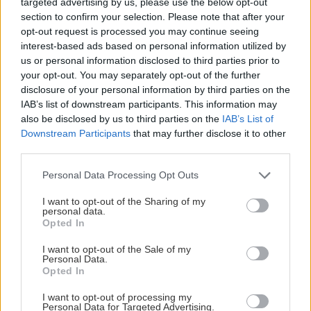
targeted advertising by us, please use the below opt-out
VIDEO
section to confirm your selection. Please note that after your
opt-out request is processed you may continue seeing
interest-based ads based on personal information utilized by
us or personal information disclosed to third parties prior to
your opt-out. You may separately opt-out of the further
disclosure of your personal information by third parties on the
IAB’s list of downstream participants. This information may
also be disclosed by us to third parties on the
IAB’s List of
Downstream Participants
that may further disclose it to other
third parties.
Please note that this website/app uses one or more Google
Chcete dominantu interiéru,
Prečo klasická iz
Personal Data Processing Opt Outs
services and may gather and store information including but
ktorá pritiahne pohľady?
potrubia v mrazo
not limited to your visit or usage behaviour. You may click to
I want to opt-out of the Sharing of my
Vyrobte si takéto masívne
ako to vyriešiť r
personal data.
grant or deny consent to Google and its third-party tags to
Opted In
orechové svietidlo
use your data for below specified purposes in below Google
consent section.
I want to opt-out of the Sale of my
Personal Data.
Opted In
ZÁHRADA
I want to opt-out of processing my
Personal Data for Targeted Advertising.