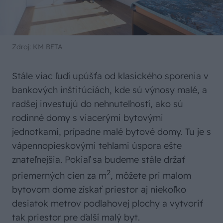
Zdroj: KM BETA
Stále viac ľudí upúšťa od klasického sporenia v
bankových inštitúciách, kde sú výnosy malé, a
radšej investujú do nehnuteľností, ako sú
rodinné domy s viacerými bytovými
jednotkami, prípadne malé bytové domy. Tu je s
vápennopieskovými tehlami úspora ešte
znateľnejšia. Pokiaľ sa budeme stále držať
2
priemerných cien za m
, môžete pri malom
bytovom dome získať priestor aj niekoľko
desiatok metrov podlahovej plochy a vytvoriť
tak priestor pre ďalší malý byt.