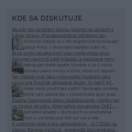
KDE SA DISKUTUJE
Akurát ten problém doma riešime na oknách z
južnej strany. Pravdepodobne pôjdeme do
vonkajšieho tienenia na spôsob markízy
Vnútorné žalúzie sú v 40-stupňových horúčavách
250x150cm. Čínsky predajcovia idú okolo 100
pasca: Prečo z okna robia radiátor a ako to
eur kus.
Bros sprej necaka kym osa vypije moje pivo.
vyriešiť za pár eur?
Zaroven nasmrdi cele hniezdo a neostane tam
nic zive. Vasa pasca naucinke moc efektivne.
Nekupujte drahé lapače: Vyrobte si za 5 minút
Skor pritiahne slimaky
domácu pascu na osy a sršne, ktorá ich nepustí
Ten článok mal takú výpovednú hodnotu ako
von
učivo pre 3 ročník základnej školy. To fakt? AI
alebo nejaka kniha z VŠ? Dnešné rychlotvrdnuce
Viete, kedy použiť akú maltu? Spoznajte rozdiely,
malty - pevnosť 40 Mpa a doba schnutia tak 15
ktoré vám ušetria čas v stavebninách aj pri práci
minut , k tomu vodotesné s kryštálikou. A rozdiel
Žiadne čapovanie alebo zadlabávanie, všetko len
na čínske skrutky. Alternatíva slovenskej IKEI -
- schnutie a zretie. Nič?
čo sa týka pevnosti. Autor si nedal veľa námahy s
Záhradné ležadlá v obchodoch sú predražené.
remeselným spracovaním, škoda. No lepšie než
Toto si vyrobíte pod 140 eur a je oveľa
ten odpad z DTD predávaný v Kauflande alebo
V sobotnej relácii pre záhradkárov , 11.7.2026 na
pohodlnejšie!
Lídli.
stanici Regina-východ , predseda Slovenského