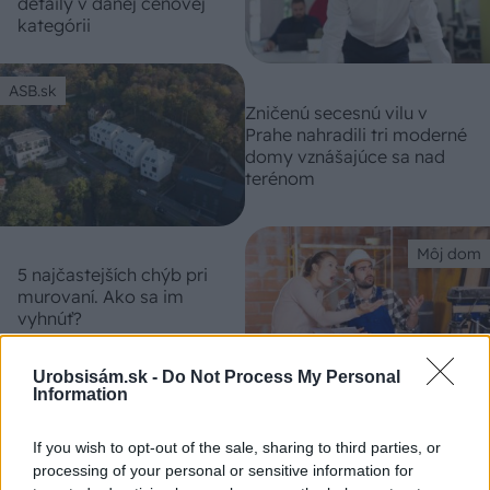
detaily v danej cenovej
kategórii
ASB.sk
Zničenú secesnú vilu v
Prahe nahradili tri moderné
domy vznášajúce sa nad
terénom
Môj dom
5 najčastejších chýb pri
murovaní. Ako sa im
vyhnúť?
Urobsisám.sk -
Do Not Process My Personal
Information
If you wish to opt-out of the sale, sharing to third parties, or
processing of your personal or sensitive information for