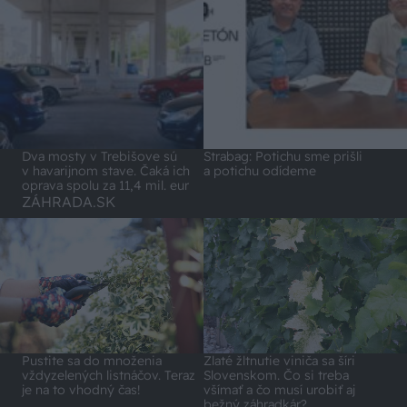
Dva mosty v Trebišove sú
Strabag: Potichu sme prišli
v havarijnom stave. Čaká ich
a potichu odídeme
oprava spolu za 11,4 mil. eur
ZÁHRADA.SK
Pustite sa do množenia
Zlaté žltnutie viniča sa šíri
vždyzelených listnáčov. Teraz
Slovenskom. Čo si treba
je na to vhodný čas!
všímať a čo musí urobiť aj
bežný záhradkár?