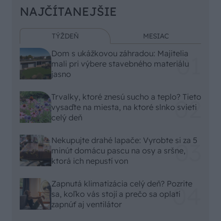
NAJČÍTANEJŠIE
TÝŽDEŇ
MESIAC
Dom s ukážkovou záhradou: Majitelia
mali pri výbere stavebného materiálu
jasno
Trvalky, ktoré znesú sucho a teplo? Tieto
vysaďte na miesta, na ktoré slnko svieti
celý deň
Nekupujte drahé lapače: Vyrobte si za 5
minút domácu pascu na osy a sršne,
ktorá ich nepustí von
Zapnutá klimatizácia celý deň? Pozrite
sa, koľko vás stojí a prečo sa oplatí
zapnúť aj ventilátor