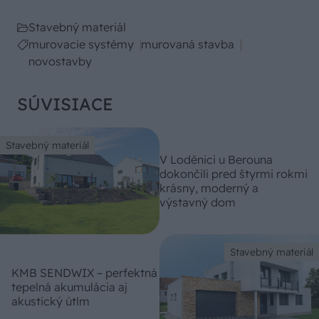
Stavebný materiál
murovacie systémy
murovaná stavba
novostavby
SÚVISIACE
Stavebný materiál
V Loděnici u Berouna
dokončili pred štyrmi rokmi
krásny, moderný a
výstavný dom
Stavebný materiál
KMB SENDWIX – perfektná
tepelná akumulácia aj
akustický útlm