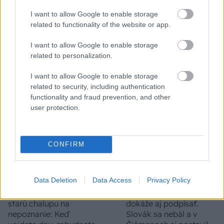
Môže aspirín zachrániť
Júlový reštart uhoriek
I want to allow Google to enable storage
ochabnuté izbové
nakladačiek: Ako ich
related to functionality of the website or app.
rastliny? Pravda vás
podporiť k druhej vlne
možno prekvapí
kvitnutia?
I want to allow Google to enable storage
related to personalization.
I want to allow Google to enable storage
CHALUPA
related to security, including authentication
functionality and fraud prevention, and other
user protection.
CONFIRM
Data Deletion
Data Access
Privacy Policy
Na Morave prerobila
S motorovou pílou sa
starú chalupu na
dokáže aj podpísať.
nepoznanie: Keď
Slovák sa nebál a v