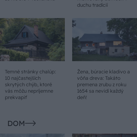
duchu tradícií
Temné stránky chalúp:
Žena, búracie kladivo a
10 najčastejších
vôňa dreva: Takáto
skrytých chýb, ktoré
premena zrubu z roku
vás môžu nepríjemne
1654 sa nevidí každý
prekvapiť
deň!
DOM