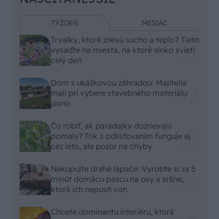
TÝŽDEŇ
MESIAC
Trvalky, ktoré znesú sucho a teplo? Tieto
vysaďte na miesta, na ktoré slnko svieti
celý deň
Dom s ukážkovou záhradou: Majitelia
mali pri výbere stavebného materiálu
jasno
Čo robiť, ak paradajky dozrievajú
pomaly? Trik s odlisťovaním funguje aj
cez leto, ale pozor na chyby
Nekupujte drahé lapače: Vyrobte si za 5
minút domácu pascu na osy a sršne,
ktorá ich nepustí von
Chcete dominantu interiéru, ktorá