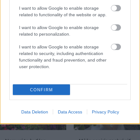
I want to allow Google to enable storage
related to functionality of the website or app.
I want to allow Google to enable storage
related to personalization.
5 trvaliek s
Trvalky, ktoré znesú
I want to allow Google to enable storage
panašovanými listami,
sucho a teplo? Tieto
related to security, including authentication
ktoré dodajú vášmu
vysaďte na miesta, na
functionality and fraud prevention, and other
záhonu celosezónny
ktoré slnko svieti celý
user protection.
šmrnc
deň
CONFIRM
Data Deletion
Data Access
Privacy Policy