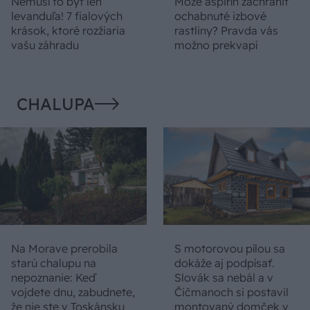
Nemusí to byť len
Môže aspirín zachrániť
levanduľa! 7 fialových
ochabnuté izbové
krások, ktoré rozžiaria
rastliny? Pravda vás
vašu záhradu
možno prekvapí
CHALUPA
Na Morave prerobila
S motorovou pílou sa
starú chalupu na
dokáže aj podpísať.
nepoznanie: Keď
Slovák sa nebál a v
vojdete dnu, zabudnete,
Čičmanoch si postavil
že nie ste v Toskánsku
montovaný domček v