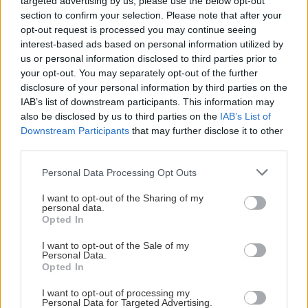
targeted advertising by us, please use the below opt-out
Záhrada
section to confirm your selection. Please note that after your
Záhradkári nezaháľajú ani v
opt-out request is processed you may continue seeing
lete! Aké práce nás čakajú
interest-based ads based on personal information utilized by
počas júlových dní?
us or personal information disclosed to third parties prior to
your opt-out. You may separately opt-out of the further
disclosure of your personal information by third parties on the
IAB’s list of downstream participants. This information may
Na toto pri drevenom
Môj dom
also be disclosed by us to third parties on the
IAB’s List of
altánku nezabúdajte, inak
Downstream Participants
that may further disclose it to other
vás to vyjde draho. Prečo
third parties.
nepoužívať svetlú farbu a
nevyhadzovať plechovky
Please note that this website/app uses one or more Google
Personal Data Processing Opt Outs
od náteru?
services and may gather and store information including but
not limited to your visit or usage behaviour. You may click to
I want to opt-out of the Sharing of my
personal data.
grant or deny consent to Google and its third-party tags to
KOMENTÁRE
Pridať
komentár
Opted In
use your data for below specified purposes in below Google
consent section.
I want to opt-out of the Sale of my
Personal Data.
Opted In
I want to opt-out of processing my
VIDEO
Personal Data for Targeted Advertising.