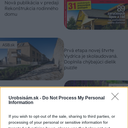
Nová publikácia v predaji
Rekonštrukcia rodinného
domu
ASB.sk
Prvá etapa novej štvrte
Vydrica je skolaudovaná.
Doplnila chýbajúci dielik
puzzle
Záhrada
Záhradníčka odpovedá: Je
Urobsisám.sk -
Do Not Process My Personal
kavyľ perovitý vhodný do
Information
suchej záhrady?
If you wish to opt-out of the sale, sharing to third parties, or
processing of your personal or sensitive information for