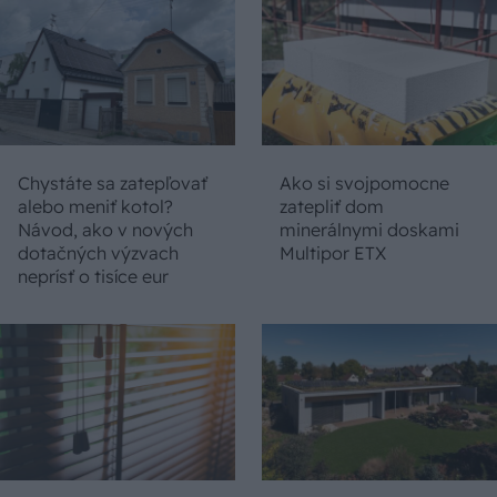
Chystáte sa zatepľovať
Ako si svojpomocne
alebo meniť kotol?
zatepliť dom
Návod, ako v nových
minerálnymi doskami
dotačných výzvach
Multipor ETX
neprísť o tisíce eur