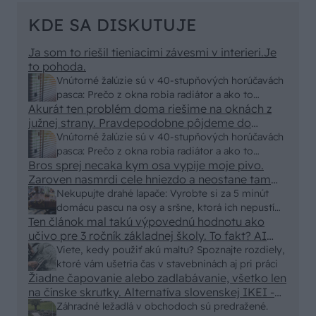
KDE SA DISKUTUJE
Ja som to riešil tieniacimi závesmi v interieri.Je
to pohoda.
Vnútorné žalúzie sú v 40-stupňových horúčavách
pasca: Prečo z okna robia radiátor a ako to
Akurát ten problém doma riešime na oknách z
vyriešiť za pár eur?
južnej strany. Pravdepodobne pôjdeme do
vonkajšieho tienenia na spôsob markízy
Vnútorné žalúzie sú v 40-stupňových horúčavách
250x150cm. Čínsky predajcovia idú okolo 100
pasca: Prečo z okna robia radiátor a ako to
eur kus.
Bros sprej necaka kym osa vypije moje pivo.
vyriešiť za pár eur?
Zaroven nasmrdi cele hniezdo a neostane tam
nic zive. Vasa pasca naucinke moc efektivne.
Nekupujte drahé lapače: Vyrobte si za 5 minút
Skor pritiahne slimaky
domácu pascu na osy a sršne, ktorá ich nepustí
Ten článok mal takú výpovednú hodnotu ako
von
učivo pre 3 ročník základnej školy. To fakt? AI
alebo nejaka kniha z VŠ? Dnešné rychlotvrdnuce
Viete, kedy použiť akú maltu? Spoznajte rozdiely,
malty - pevnosť 40 Mpa a doba schnutia tak 15
ktoré vám ušetria čas v stavebninách aj pri práci
minut , k tomu vodotesné s kryštálikou. A rozdiel
Žiadne čapovanie alebo zadlabávanie, všetko len
na čínske skrutky. Alternatíva slovenskej IKEI -
- schnutie a zretie. Nič?
čo sa týka pevnosti. Autor si nedal veľa námahy s
Záhradné ležadlá v obchodoch sú predražené.