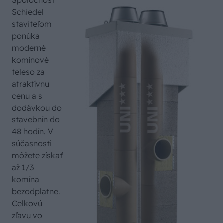
Spoločnosť
Schiedel
staviteľom
ponúka
moderné
komínové
teleso za
atraktívnu
cenu a s
dodávkou do
stavebnín do
48 hodín. V
súčasnosti
môžete získať
až 1/3
komína
bezodplatne.
Celkovú
zľavu vo