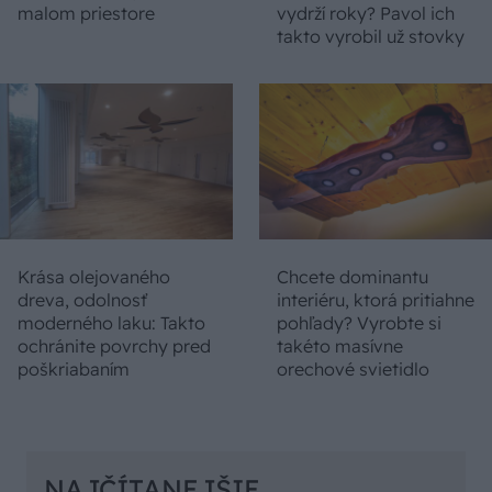
malom priestore
vydrží roky? Pavol ich
takto vyrobil už stovky
Krása olejovaného
Chcete dominantu
dreva, odolnosť
interiéru, ktorá pritiahne
moderného laku: Takto
pohľady? Vyrobte si
ochránite povrchy pred
takéto masívne
poškriabaním
orechové svietidlo
NAJČÍTANEJŠIE