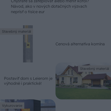
Chystáte sa zatepľovať alebo meniť kotol?
Návod, ako v nových dotačných výzvach
neprísť o tisíce eur
Stavebný materiál
Cenová alternatíva komína
Stavebný materiál
Postaviť dom s Leierom je
výhodné i praktické!
Vykurovanie