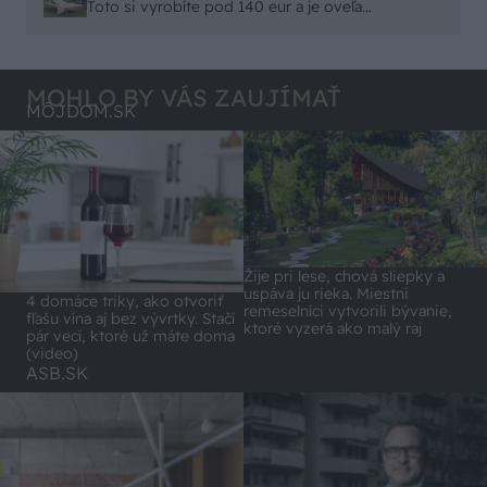
remeselným spracovaním, škoda. No lepšie než
Toto si vyrobíte pod 140 eur a je oveľa
ten odpad z DTD predávaný v Kauflande alebo
pohodlnejšie!
Lídli.
MOHLO BY VÁS ZAUJÍMAŤ
MÔJDOM.SK
Žije pri lese, chová sliepky a
uspáva ju rieka. Miestni
4 domáce triky, ako otvoriť
remeselníci vytvorili bývanie,
fľašu vína aj bez vývrtky. Stačí
ktoré vyzerá ako malý raj
pár vecí, ktoré už máte doma
(video)
ASB.SK