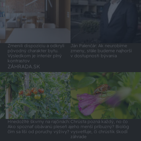
Zmenili dispozíciu a odkryli
Ján Palenčár: Ak neurobíme
pôvodný charakter bytu.
zmeny, stále budeme najhorší
Výsledkom je interiér plný
v dostupnosti bývania
kontrastov
ZÁHRADA.SK
Hnedožlté škvrny na rajčinách:
Chrústa pozná každý, no čo
Ako spoznať obávanú pleseň a
jeho menší príbuzný? Biológ
čím sa líši od poruchy výživy?
vysvetľuje, či chrústik škodí
záhrade