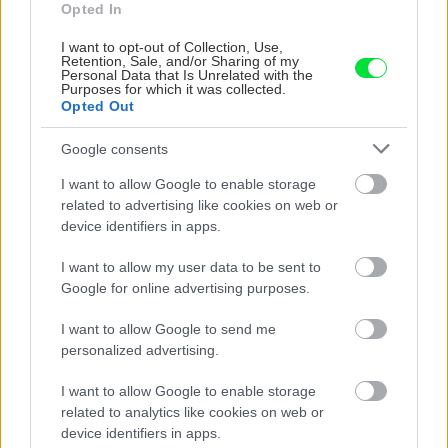
Opted In
I want to opt-out of Collection, Use,
Retention, Sale, and/or Sharing of my
Personal Data that Is Unrelated with the
Purposes for which it was collected.
Opted Out
Google consents
I want to allow Google to enable storage
related to advertising like cookies on web or
Chcete dominantu interiéru,
Prečo klasická iz
device identifiers in apps.
ktorá pritiahne pohľady?
potrubia v mrazo
I want to allow my user data to be sent to
Vyrobte si takéto masívne
ako to vyriešiť r
Google for online advertising purposes.
orechové svietidlo
I want to allow Google to send me
personalized advertising.
ZÁHRADA
I want to allow Google to enable storage
related to analytics like cookies on web or
device identifiers in apps.