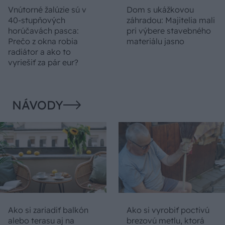
Vnútorné žalúzie sú v
Dom s ukážkovou
40-stupňových
záhradou: Majitelia mali
horúčavách pasca:
pri výbere stavebného
Prečo z okna robia
materiálu jasno
radiátor a ako to
vyriešiť za pár eur?
NÁVODY
Ako si zariadiť balkón
Ako si vyrobiť poctivú
alebo terasu aj na
brezovú metlu, ktorá