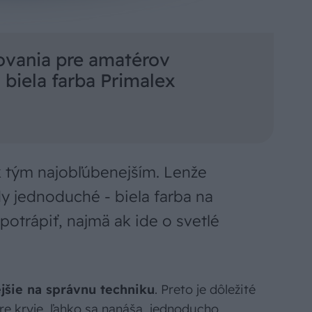
ľovania pre amatérov
 biela farba Primalex
e k tým najobľúbenejším. Lenže
dy jednoduché - biela farba na
otrápiť, najmä ak ide o svetlé
ejšie na správnu techniku
. Preto je dôležité
re kryje, ľahko sa nanáša, jednoducho