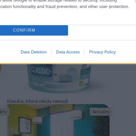
cation functionality and fraud prevention, and other user protection.
CONFIRM
lity
Stavebný materiál
Data Deletion
Data Access
Privacy Policy
Klasika, ktorá nikdy nenudí
lity
Aktuality