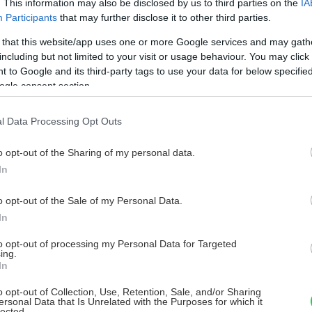
. This information may also be disclosed by us to third parties on the
IA
20 % vyššia výdatnosť oproti porovnateľným
Participants
that may further disclose it to other third parties.
áter má vďaka krémovej konzistencii
 that this website/app uses one or more Google services and may gath
ra oteruvzdorný, hladký a paropriepustný
including but not limited to your visit or usage behaviour. You may click 
e stien jednou vrstvou farby, tak aj na
 to Google and its third-party tags to use your data for below specifi
ogle consent section.
tvami. Má nízky nástrek pri maľovaní
 pre jednoduché opravy počas maľovania.
l Data Processing Opt Outs
á, takže s Primalexom CLASSIC+ naozaj
o opt-out of the Sharing of my personal data.
In
o opt-out of the Sale of my Personal Data.
In
ou spotrebou náteru, čo znižuje náklady na
to opt-out of processing my Personal Data for Targeted
ing.
In
veľkými plochami strávite menej času, ako
o opt-out of Collection, Use, Retention, Sale, and/or Sharing
ersonal Data that Is Unrelated with the Purposes for which it
lected.