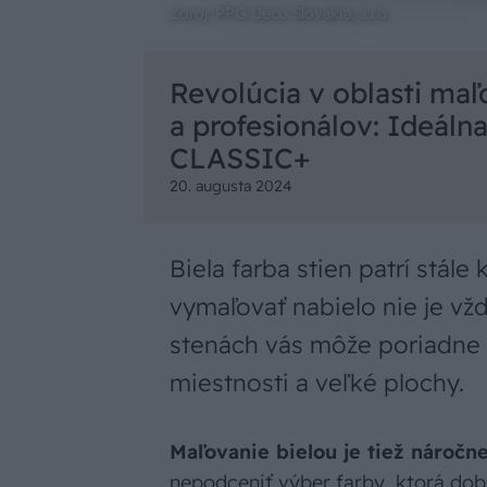
Zdroj: PPG Deco Slovakia, s.r.o.
Revolúcia v oblasti ma
a profesionálov: Ideálna
CLASSIC+
20. augusta 2024
Biela farba stien patrí stál
vymaľovať nabielo nie je vž
stenách vás môže poriadne p
miestnosti a veľké plochy.
Maľovanie bielou je tiež náročn
nepodceniť výber farby, ktorá dob