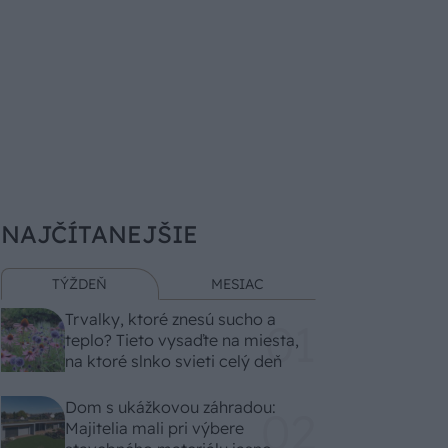
NAJČÍTANEJŠIE
TÝŽDEŇ
MESIAC
Trvalky, ktoré znesú sucho a
teplo? Tieto vysaďte na miesta,
na ktoré slnko svieti celý deň
Dom s ukážkovou záhradou:
Majitelia mali pri výbere