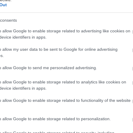
bsahuje prchavé organické látky,
Out
poskytuje kvalitnú vnútornú klímu
ráci
consents
o allow Google to enable storage related to advertising like cookies on
evice identifiers in apps.
tiež všetko na maľovanie interiérov aj
o allow my user data to be sent to Google for online advertising
ajní DOM FARIEB, no tiež online na
s.
lex.sk
.
to allow Google to send me personalized advertising.
o allow Google to enable storage related to analytics like cookies on
evice identifiers in apps.
o allow Google to enable storage related to functionality of the website
o allow Google to enable storage related to personalization.
u
o allow Google to enable storage related to security, including