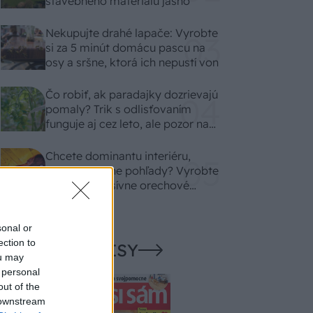
stavebného materiálu jasno
Nekupujte drahé lapače: Vyrobte
si za 5 minút domácu pascu na
osy a sršne, ktorá ich nepustí von
Čo robiť, ak paradajky dozrievajú
pomaly? Trik s odlisťovaním
funguje aj cez leto, ale pozor na
chyby
Chcete dominantu interiéru,
ktorá pritiahne pohľady? Vyrobte
si takéto masívne orechové
svietidlo
sonal or
ection to
NAŠE ČASOPISY
ou may
 personal
out of the
 downstream