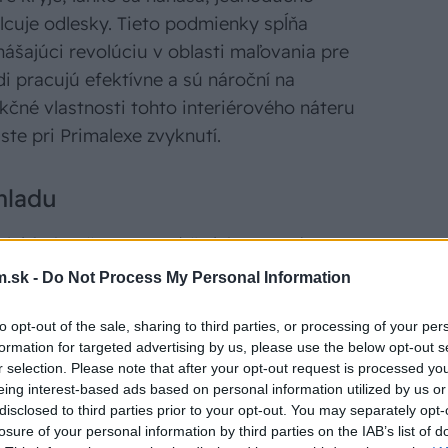
lcuje odlesky. Tieto podmienky spĺňa
nášajúci revolúciu v oblasti maľovania pre
di pracujú efektívne a sú nároční na
kčné vlastnosti tohto interiérového náteru
ste pri Primalexe zvyknutí.
hladu
elej farbe, čo znamená že jeho matný
je záťaž pre oči a zabraňuje oslneniu. Teplý
.sk -
Do Not Process My Personal Information
cit chladu, čím ho robí ideálnym do
 a vizuálny kľud.
to opt-out of the sale, sharing to third parties, or processing of your per
formation for targeted advertising by us, please use the below opt-out s
r selection. Please note that after your opt-out request is processed y
 až 20 %
eing interest-based ads based on personal information utilized by us or
disclosed to third parties prior to your opt-out. You may separately opt-
losure of your personal information by third parties on the IAB’s list of
SIC+ symbolizuje zásadné vylepšenia,