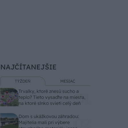
NAJČÍTANEJŠIE
TÝŽDEŇ
MESIAC
Trvalky, ktoré znesú sucho a
teplo? Tieto vysaďte na miesta,
na ktoré slnko svieti celý deň
Dom s ukážkovou záhradou:
Majitelia mali pri výbere