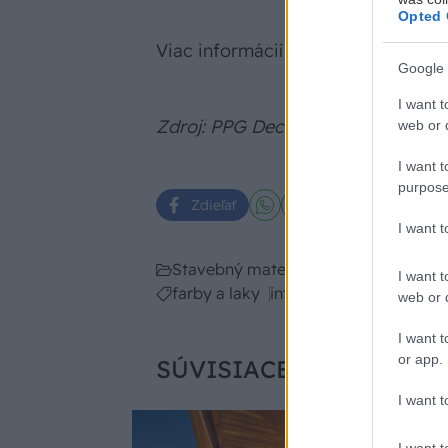
Opted 
Viac informácií o PPG nájdete na
w
Google 
I want t
Zdroj: PPG Deco Slovakia, s.r.o.
web or d
I want t
purpose
Zdieľať
I want 
Stavebný materiál
I want t
farby a laky
interiérový náter
web or d
I want t
or app.
SÚVISIACE
I want t
Stavebný mate
I want t