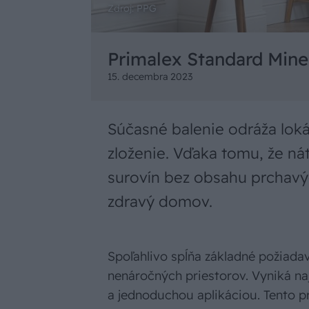
Zdroj: PPG
Primalex Standard Miner
15. decembra 2023
Súčasné balenie odráža loká
zloženie. Vďaka tomu, že ná
surovín bez obsahu prchavý
zdravý domov.
Spoľahlivo spĺňa základné požiada
nenáročných priestorov. Vyniká n
a jednoduchou aplikáciou. Tento p