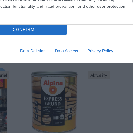
cation functionality and fraud prevention, and other user protection.
CONFIRM
Data Deletion
Data Access
Privacy Policy
lo
Všetko dôležité pre nátery dreva
riál
Aktuality