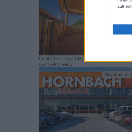
authenti
Ochráňte drevo tak, aby sa skutočne doži
vysokého veku
Stavebný mate