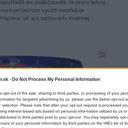
ozpúšťadlá ani zmäkčovadlá. Je preto šetrný
ktoré pri bežnom využití nezaťažuje
ispieva tak aj k zachovaniu kvalitnej
.sk -
Do Not Process My Personal Information
to opt-out of the sale, sharing to third parties, or processing of your per
formation for targeted advertising by us, please use the below opt-out s
r selection. Please note that after your opt-out request is processed y
eing interest-based ads based on personal information utilized by us or
disclosed to third parties prior to your opt-out. You may separately opt-
losure of your personal information by third parties on the IAB’s list of