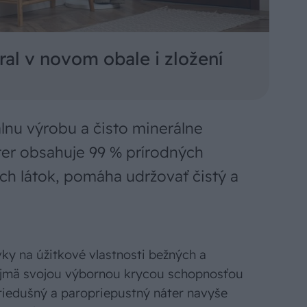
al v novom obale i zložení
lnu výrobu a čisto minerálne
ter obsahuje 99 % prírodných
ch látok, pomáha udržovať čistý a
vky na úžitkové vlastnosti bežných a
ajmä svojou výbornou krycou schopnosťou
riedušný a paropriepustný náter navyše