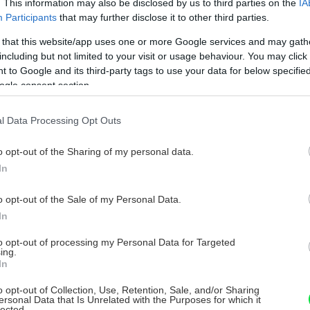
. This information may also be disclosed by us to third parties on the
IA
Participants
that may further disclose it to other third parties.
 that this website/app uses one or more Google services and may gath
including but not limited to your visit or usage behaviour. You may click 
 to Google and its third-party tags to use your data for below specifi
ogle consent section.
l Data Processing Opt Outs
o opt-out of the Sharing of my personal data.
In
o opt-out of the Sale of my Personal Data.
ých výhradne z plzenského regiónu. Mieša sa
In
 náteru dodáva špecifický žltkastý nádych,
to opt-out of processing my Personal Data for Targeted
erným off-white odtieňom. Oproti
ing.
In
že pôsobiť chladne a sterilne, je tak tento
o opt-out of Collection, Use, Retention, Sale, and/or Sharing
pre oči.
ersonal Data that Is Unrelated with the Purposes for which it
lected.