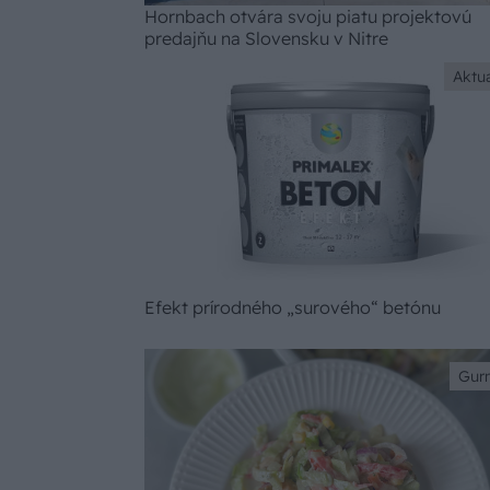
Hornbach otvára svoju piatu projektovú
predajňu na Slovensku v Nitre
Aktua
Efekt prírodného „surového“ betónu
Gur