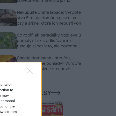
stavebného materiálu jasno
Nekupujte drahé lapače: Vyrobte
si za 5 minút domácu pascu na
osy a sršne, ktorá ich nepustí von
Čo robiť, ak paradajky dozrievajú
pomaly? Trik s odlisťovaním
funguje aj cez leto, ale pozor na
chyby
Chcete dominantu interiéru,
ktorá pritiahne pohľady? Vyrobte
si takéto masívne orechové
svietidlo
sonal or
ection to
NAŠE ČASOPISY
ou may
 personal
out of the
 downstream