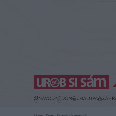
NÁVODY
DOM
CHALUPA
ZÁHR
Úvod
Dom
Stavebný materiál