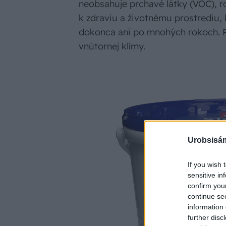
neobsahuje prchavé látky (VOC), r
k zdraviu a životnému prostrediu, 
dokonca ani po mnohých rokoch. Pr
vnútornej klímy.
Urobsisám
If you wish 
sensitive in
confirm you
continue se
information 
further disc