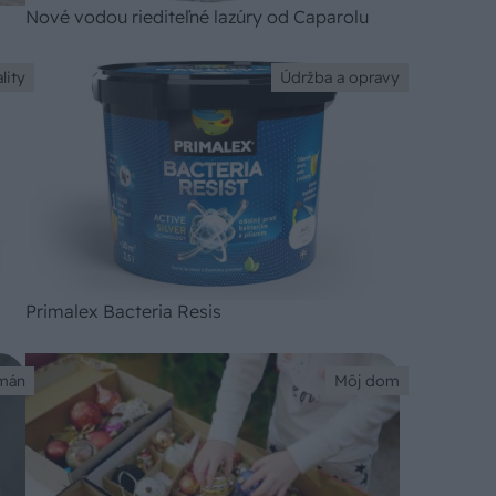
Nové vodou riediteľné lazúry od Caparolu
lity
Údržba a opravy
Primalex Bacteria Resis
mán
Môj dom