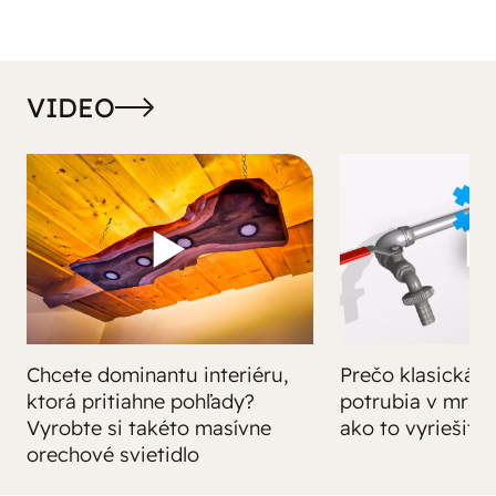
VIDEO
Chcete dominantu interiéru,
Prečo klasická iz
ktorá pritiahne pohľady?
potrubia v mrazo
Vyrobte si takéto masívne
ako to vyriešiť r
orechové svietidlo