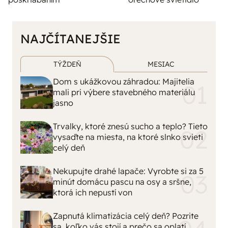
NAJČÍTANEJŠIE
TÝŽDEŇ
MESIAC
Dom s ukážkovou záhradou: Majitelia
mali pri výbere stavebného materiálu
jasno
Trvalky, ktoré znesú sucho a teplo? Tieto
vysaďte na miesta, na ktoré slnko svieti
celý deň
Nekupujte drahé lapače: Vyrobte si za 5
minút domácu pascu na osy a sršne,
ktorá ich nepustí von
Zapnutá klimatizácia celý deň? Pozrite
sa, koľko vás stojí a prečo sa oplatí
zapnúť aj ventilátor