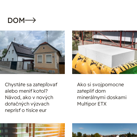
DOM
Chystáte sa zatepľovať
Ako si svojpomocne
alebo meniť kotol?
zatepliť dom
Návod, ako v nových
minerálnymi doskami
dotačných výzvach
Multipor ETX
neprísť o tisíce eur