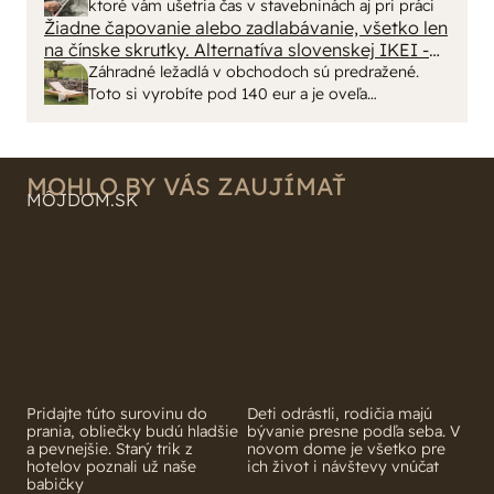
minut , k tomu vodotesné s kryštálikou. A rozdiel
Žiadne čapovanie alebo zadlabávanie, všetko len
na čínske skrutky. Alternatíva slovenskej IKEI -
- schnutie a zretie. Nič?
čo sa týka pevnosti. Autor si nedal veľa námahy s
Záhradné ležadlá v obchodoch sú predražené.
remeselným spracovaním, škoda. No lepšie než
Toto si vyrobíte pod 140 eur a je oveľa
ten odpad z DTD predávaný v Kauflande alebo
pohodlnejšie!
Lídli.
MOHLO BY VÁS ZAUJÍMAŤ
MÔJDOM.SK
Pridajte túto surovinu do
prania, obliečky budú hladšie
Deti odrástli, rodičia majú
a pevnejšie. Starý trik z
bývanie presne podľa seba. V
hotelov poznali už naše
novom dome je všetko pre
babičky
ich život i návštevy vnúčat
ASB.SK