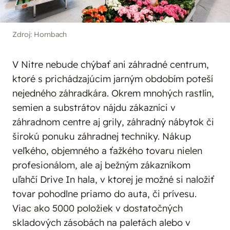
Zdroj: Hornbach
V Nitre nebude chýbať ani záhradné centrum,
ktoré s prichádzajúcim jarným obdobím poteší
nejedného záhradkára. Okrem mnohých rastlín,
semien a substrátov nájdu zákazníci v
záhradnom centre aj grily, záhradný nábytok či
širokú ponuku záhradnej techniky. Nákup
veľkého, objemného a ťažkého tovaru nielen
profesionálom, ale aj bežným zákazníkom
uľahčí Drive In hala, v ktorej je možné si naložiť
tovar pohodlne priamo do auta, či prívesu.
Viac ako 5000 položiek v dostatočných
skladových zásobách na paletách alebo v