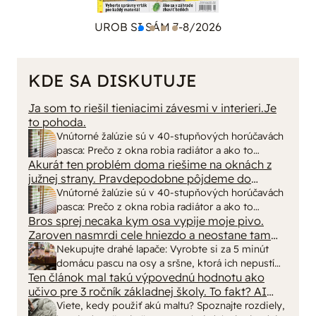
UROB SI SÁM 7-8/2026
KDE SA DISKUTUJE
Ja som to riešil tieniacimi závesmi v interieri.Je
to pohoda.
Vnútorné žalúzie sú v 40-stupňových horúčavách
pasca: Prečo z okna robia radiátor a ako to
Akurát ten problém doma riešime na oknách z
vyriešiť za pár eur?
južnej strany. Pravdepodobne pôjdeme do
vonkajšieho tienenia na spôsob markízy
Vnútorné žalúzie sú v 40-stupňových horúčavách
250x150cm. Čínsky predajcovia idú okolo 100
pasca: Prečo z okna robia radiátor a ako to
eur kus.
Bros sprej necaka kym osa vypije moje pivo.
vyriešiť za pár eur?
Zaroven nasmrdi cele hniezdo a neostane tam
nic zive. Vasa pasca naucinke moc efektivne.
Nekupujte drahé lapače: Vyrobte si za 5 minút
Skor pritiahne slimaky
domácu pascu na osy a sršne, ktorá ich nepustí
Ten článok mal takú výpovednú hodnotu ako
von
učivo pre 3 ročník základnej školy. To fakt? AI
alebo nejaka kniha z VŠ? Dnešné rychlotvrdnuce
Viete, kedy použiť akú maltu? Spoznajte rozdiely,
malty - pevnosť 40 Mpa a doba schnutia tak 15
ktoré vám ušetria čas v stavebninách aj pri práci