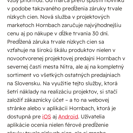
vždy prioritou. Od marca preto spustil novinku
v podobe takzvaného predĺženia záruky trvale
nízkych cien. Nová služba v projektových
marketoch Hornbach zaručuje najvýhodnejšiu
cenu aj po nákupe v dĺžke trvania 30 dní.
Predĺžená záruka trvale nízkych cien sa
vzťahuje na širokú škálu produktov nielen v
novootvorenej projektovej predajni Hornbach v
severnej časti mesta Nitra, ale aj na kompletný
sortiment vo všetkých ostatných predajniach
na Slovensku. Na využitie tejto služby, ktorá
šetrí náklady na realizáciu projektov, si stačí
založiť zákaznícky účet – a to na webovej
stránke alebo v aplikácii Hornbach, ktorá je
dostupná pre
iOS
aj
Android
. Užívatelia
aplikácie ocenia nielen férové predĺženie