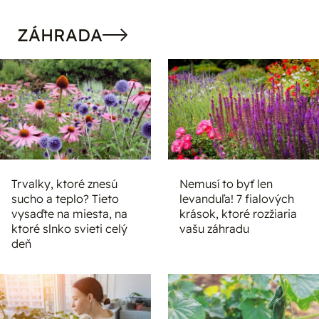
ZÁHRADA
Trvalky, ktoré znesú
Nemusí to byť len
sucho a teplo? Tieto
levanduľa! 7 fialových
vysaďte na miesta, na
krások, ktoré rozžiaria
ktoré slnko svieti celý
vašu záhradu
deň