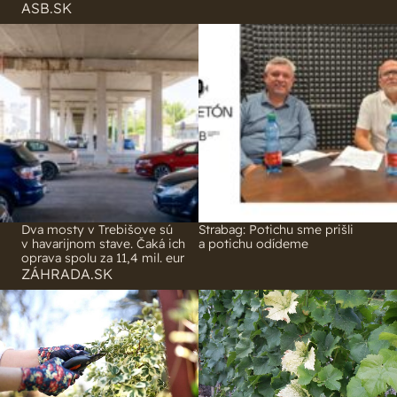
Dva mosty v Trebišove sú
Strabag: Potichu sme prišli
v havarijnom stave. Čaká ich
a potichu odídeme
oprava spolu za 11,4 mil. eur
ZÁHRADA.SK
Pustite sa do množenia
Zlaté žltnutie viniča sa šíri
vždyzelených listnáčov. Teraz
Slovenskom. Čo si treba