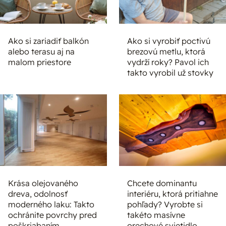
Ako si zariadiť balkón
Ako si vyrobiť poctivú
alebo terasu aj na
brezovú metlu, ktorá
malom priestore
vydrží roky? Pavol ich
takto vyrobil už stovky
Krása olejovaného
Chcete dominantu
dreva, odolnosť
interiéru, ktorá pritiahne
moderného laku: Takto
pohľady? Vyrobte si
ochránite povrchy pred
takéto masívne
poškriabaním
orechové svietidlo