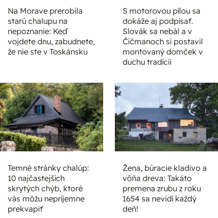
Na Morave prerobila
S motorovou pílou sa
starú chalupu na
dokáže aj podpísať.
nepoznanie: Keď
Slovák sa nebál a v
vojdete dnu, zabudnete,
Čičmanoch si postavil
že nie ste v Toskánsku
montovaný domček v
duchu tradícií
Temné stránky chalúp:
Žena, búracie kladivo a
10 najčastejších
vôňa dreva: Takáto
skrytých chýb, ktoré
premena zrubu z roku
vás môžu nepríjemne
1654 sa nevidí každý
prekvapiť
deň!