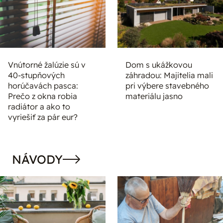
Vnútorné žalúzie sú v
Dom s ukážkovou
40-stupňových
záhradou: Majitelia mali
horúčavách pasca:
pri výbere stavebného
Prečo z okna robia
materiálu jasno
radiátor a ako to
vyriešiť za pár eur?
NÁVODY