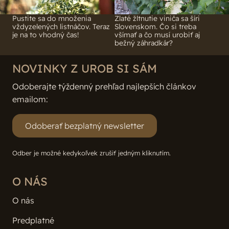
je na to vhodný čas!
všímať a čo musí urobiť aj
bežný záhradkár?
NOVINKY Z UROB SI SÁM
Odoberajte týždenný prehľad najlepších článkov
emailom:
Odoberať bezplatný newsletter
Odber je možné kedykoľvek zrušiť jedným kliknutím.
O NÁS
O nás
Predplatné
Inzercia