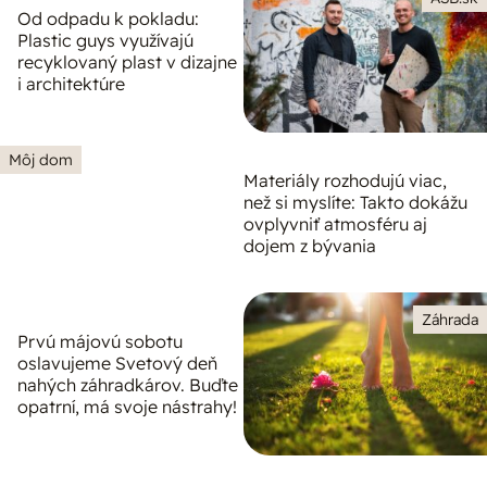
Od odpadu k pokladu:
Plastic guys využívajú
recyklovaný plast v dizajne
i architektúre
Môj dom
Materiály rozhodujú viac,
než si myslíte: Takto dokážu
ovplyvniť atmosféru aj
dojem z bývania
Záhrada
Prvú májovú sobotu
oslavujeme Svetový deň
nahých záhradkárov. Buďte
opatrní, má svoje nástrahy!