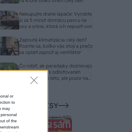
na ktoré slnko svieti celý deň
Nekupujte drahé lapače: Vyrobte
si za 5 minút domácu pascu na
osy a sršne, ktorá ich nepustí von
Zapnutá klimatizácia celý deň?
Pozrite sa, koľko vás stojí a prečo
sa oplatí zapnúť aj ventilátor
Čo robiť, ak paradajky dozrievajú
pomaly? Trik s odlisťovaním
funguje aj cez leto, ale pozor na
chyby
sonal or
ection to
NAŠE ČASOPISY
ou may
 personal
out of the
 downstream