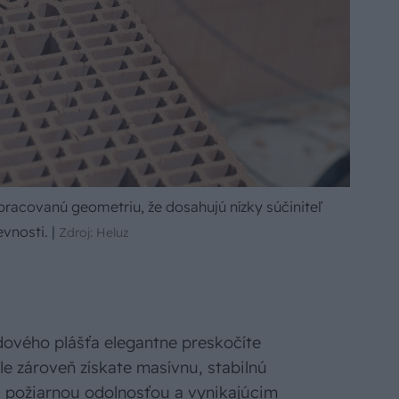
acovanú geometriu, že dosahujú nízky súčiniteľ
evnosti.
|
Zdroj: Heluz
ového plášťa elegantne preskočíte
le zároveň získate masívnu, stabilnú
 požiarnou odolnosťou a vynikajúcim