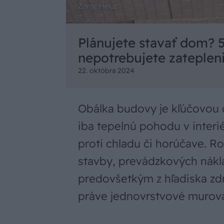
Zdroj: Heluz
Plánujete stavať dom? 
nepotrebujete zateplen
22. októbra 2024
Obálka budovy je kľúčovou 
iba tepelnú pohodu v interi
proti chladu či horúčave. Ro
stavby, prevádzkových nákla
predovšetkým z hľadiska zdr
práve jednovrstvové murov