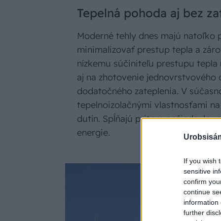
Tepelná pohoda aj bez za
Moderné tehly dnes majú natoľko 
minimalizovať prestup tepla a zár
nízkemu súčiniteľu prestupu tepla
aj na zhotovenie jednovrstvového
dodatočného zateplenia. V súčasnos
tepelnoizolačnými vlastnosťami n
dutín. Spĺňajú pritom požiadavky
energie.
Urobsisám
If you wish 
sensitive in
confirm you
continue se
information 
further disc