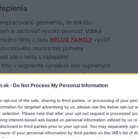
teplenia
prepracovanú geometriu, že dokážu
oveň si zachovať vysokú pevnosť. Vďaka
 možno tehly z radu
HELUZ FAMILY
využiť
 obvodového muriva bez potreby
ti ide o tehly s najlepšími
a trhu v segmente výrobkov bez vyplnených
 pre domy s takmer nulovou potrebou
.sk -
Do Not Process My Personal Information
to opt-out of the sale, sharing to third parties, or processing of your per
formation for targeted advertising by us, please use the below opt-out s
r selection. Please note that after your opt-out request is processed y
eing interest-based ads based on personal information utilized by us or
disclosed to third parties prior to your opt-out. You may separately opt-
losure of your personal information by third parties on the IAB’s list of