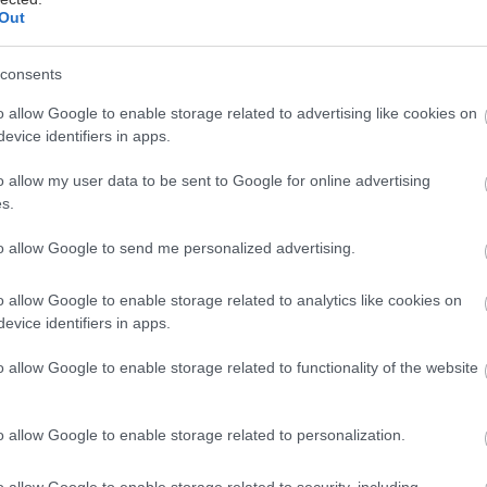
Out
consents
e šancu zabezpečiť si tepelne stabilný
o allow Google to enable storage related to advertising like cookies on
ového muriva. Málokto vie, že investícia
evice identifiers in apps.
u v kombinácii s rozumným projektom
dov pri posudzovaní celkovej energetickej
o allow my user data to be sent to Google for online advertising
s.
na murive a obvodovom plášti, vy ušetríte
och, ktoré dokážu vyvážiť tepelné
to allow Google to send me personalized advertising.
om nie sú lacnou záležitosťou a majú
vená hrubá stavba, ktorá
prežije vás i ďalšie
o allow Google to enable storage related to analytics like cookies on
evice identifiers in apps.
o allow Google to enable storage related to functionality of the website
lením
o allow Google to enable storage related to personalization.
vom vám doprajú „luxus“ nezaoberať sa
o allow Google to enable storage related to security, including