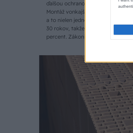
ďalšou ochranou obvodového pláš
authenti
Montáž vonkajšieho zatepľovacieh
a to nielen jednorazovo. Životnos
30 rokov, takže po niekoľkých dek
percent. Zákonite teda očakávajte 