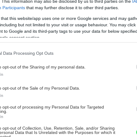
. This information may also be disclosed by us to third parties on the
IA
Participants
that may further disclose it to other third parties.
 that this website/app uses one or more Google services and may gath
including but not limited to your visit or usage behaviour. You may click 
 to Google and its third-party tags to use your data for below specifi
ogle consent section.
l Data Processing Opt Outs
o opt-out of the Sharing of my personal data.
In
o opt-out of the Sale of my Personal Data.
In
to opt-out of processing my Personal Data for Targeted
ing.
avby nepotrebujú dodatočné zateplenie.
|
Zdroj:
In
o opt-out of Collection, Use, Retention, Sale, and/or Sharing
ersonal Data that Is Unrelated with the Purposes for which it
lected.