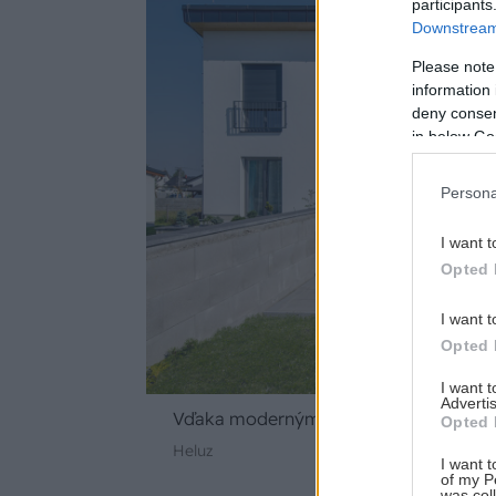
participants
Downstream 
Please note
information 
deny consent
in below Go
Persona
I want t
Opted 
I want t
Opted 
I want 
Advertis
Vďaka moderným tehlám HELUZ novost
Opted 
Heluz
I want t
of my P
was col