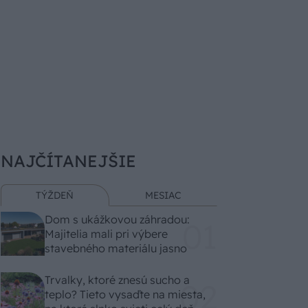
NAJČÍTANEJŠIE
TÝŽDEŇ
MESIAC
Dom s ukážkovou záhradou:
Majitelia mali pri výbere
stavebného materiálu jasno
Trvalky, ktoré znesú sucho a
teplo? Tieto vysaďte na miesta,