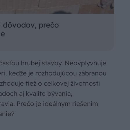
5 dôvodov, prečo
ie
časťou hrubej stavby. Neovplyvňuje
éri, keďže je rozhodujúcou zábranou
zhoduje tiež o celkovej životnosti
doch aj kvalite bývania,
avia. Prečo je ideálnym riešením
anie?