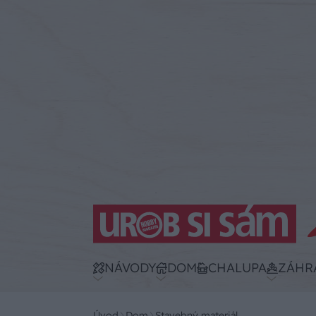
NÁVODY
DOM
CHALUPA
ZÁHR
Úvod
Dom
Stavebný materiál