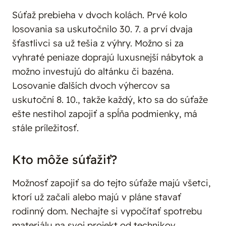
Súťaž prebieha v dvoch kolách. Prvé kolo
losovania sa uskutočnilo 30. 7. a prví dvaja
šťastlivci sa už tešia z výhry. Možno si za
vyhraté peniaze doprajú luxusnejší nábytok a
možno investujú do altánku či bazéna.
Losovanie ďalších dvoch výhercov sa
uskutoční 8. 10., takže každý, kto sa do súťaže
ešte nestihol zapojiť a spĺňa podmienky, má
stále príležitosť.
Kto môže súťažiť?
Možnosť zapojiť sa do tejto súťaže majú všetci,
ktorí už začali alebo majú v pláne stavať
rodinný dom. Nechajte si vypočítať spotrebu
materiálu na svoj projekt od technikov