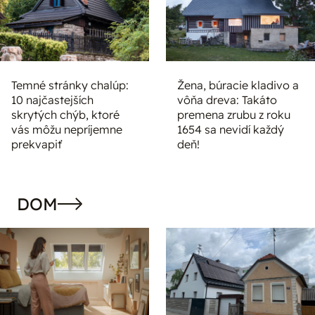
Temné stránky chalúp:
Žena, búracie kladivo a
10 najčastejších
vôňa dreva: Takáto
skrytých chýb, ktoré
premena zrubu z roku
vás môžu nepríjemne
1654 sa nevidí každý
prekvapiť
deň!
DOM