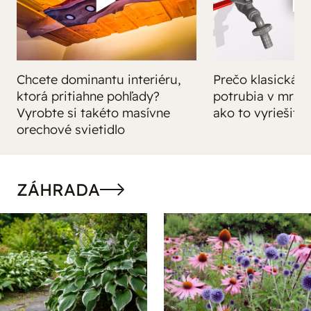
Chcete dominantu interiéru,
Prečo klasická iz
ktorá pritiahne pohľady?
potrubia v mrazo
Vyrobte si takéto masívne
ako to vyriešiť r
orechové svietidlo
ZÁHRADA