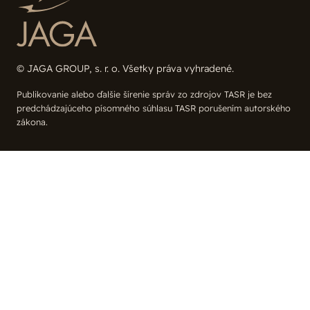
© JAGA GROUP, s. r. o. Všetky práva vyhradené.
Publikovanie alebo ďalšie šírenie správ zo zdrojov TASR je bez
predchádzajúceho písomného súhlasu TASR porušením autorského
zákona.