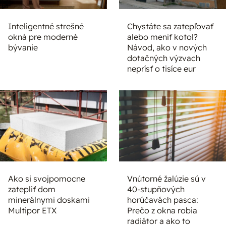
Inteligentné strešné
Chystáte sa zatepľovať
okná pre moderné
alebo meniť kotol?
bývanie
Návod, ako v nových
dotačných výzvach
neprísť o tisíce eur
Ako si svojpomocne
Vnútorné žalúzie sú v
zatepliť dom
40-stupňových
minerálnymi doskami
horúčavách pasca:
Multipor ETX
Prečo z okna robia
radiátor a ako to