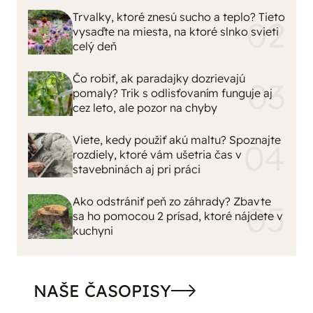
Trvalky, ktoré znesú sucho a teplo? Tieto
vysaďte na miesta, na ktoré slnko svieti
celý deň
Čo robiť, ak paradajky dozrievajú
pomaly? Trik s odlisťovaním funguje aj
cez leto, ale pozor na chyby
Viete, kedy použiť akú maltu? Spoznajte
rozdiely, ktoré vám ušetria čas v
stavebninách aj pri práci
Ako odstrániť peň zo záhrady? Zbavte
sa ho pomocou 2 prísad, ktoré nájdete v
kuchyni
NAŠE ČASOPISY