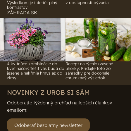
Výsledkom je interiér plný
v dostupnosti bývania
kontrastov
ZÁHRADA.SK
4 kvitnúce kombinácie do
Recept na rýchlokvasené
kvetináčov: Tešiť vás budú do
uhorky: Pridajte toto zo
jesene a nakŕmia hmyz až do
záhradky pre dokonale
zimy
chrumkavý výsledok
NOVINKY Z UROB SI SÁM
Odoberajte týždenný prehľad najlepších článkov
emailom:
Odoberať bezplatný newsletter