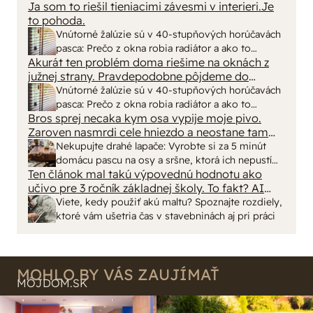
názov a zmysel časopisu "Urob si sám" ? To
Ja som to riešil tieniacimi závesmi v interieri.Je
skutočne už nemáme na Slovensku "fachmanov"!
to pohoda.
Vypadá to tak že za pár rokov nám budú stavať
Vnútorné žalúzie sú v 40-stupňových horúčavách
chaty a chalupy číňania a použijú BAMBUS !!!
pasca: Prečo z okna robia radiátor a ako to
Akurát ten problém doma riešime na oknách z
vyriešiť za pár eur?
južnej strany. Pravdepodobne pôjdeme do
vonkajšieho tienenia na spôsob markízy
Vnútorné žalúzie sú v 40-stupňových horúčavách
250x150cm. Čínsky predajcovia idú okolo 100
pasca: Prečo z okna robia radiátor a ako to
eur kus.
Bros sprej necaka kym osa vypije moje pivo.
vyriešiť za pár eur?
Zaroven nasmrdi cele hniezdo a neostane tam
nic zive. Vasa pasca naucinke moc efektivne.
Nekupujte drahé lapače: Vyrobte si za 5 minút
Skor pritiahne slimaky
domácu pascu na osy a sršne, ktorá ich nepustí
Ten článok mal takú výpovednú hodnotu ako
von
učivo pre 3 ročník základnej školy. To fakt? AI
alebo nejaka kniha z VŠ? Dnešné rychlotvrdnuce
Viete, kedy použiť akú maltu? Spoznajte rozdiely,
malty - pevnosť 40 Mpa a doba schnutia tak 15
ktoré vám ušetria čas v stavebninách aj pri práci
minut , k tomu vodotesné s kryštálikou. A rozdiel
- schnutie a zretie. Nič?
MOHLO BY VÁS ZAUJÍMAŤ
MÔJDOM.SK