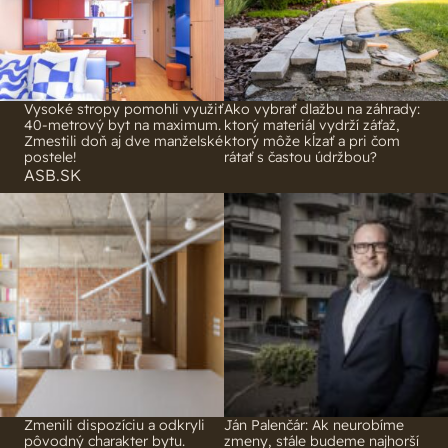
Vysoké stropy pomohli využiť
Ako vybrať dlažbu na záhrady:
40-metrový byt na maximum.
ktorý materiál vydrží záťaž,
Zmestili doň aj dve manželské
ktorý môže kĺzať a pri čom
postele!
rátať s častou údržbou?
ASB.SK
Zmenili dispozíciu a odkryli
Ján Palenčár: Ak neurobíme
pôvodný charakter bytu.
zmeny, stále budeme najhorší