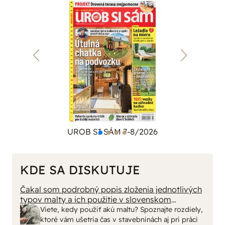
UROB SI SÁM 7-8/2026
KDE SA DISKUTUJE
Čakal som podrobný popis zloženia jednotlivých
typov malty a ich použitie v slovenskom
prostredí, no dostal som len pár primitívnych rád
Viete, kedy použiť akú maltu? Spoznajte rozdiely,
o výbere vriec v stavebninách. Kde sa podel
ktoré vám ušetria čas v stavebninách aj pri práci