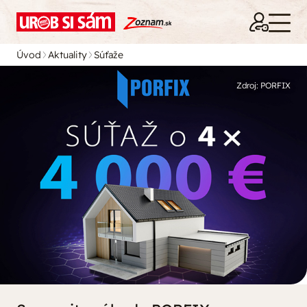
Úvod
Aktuality
Súťaže
Zdroj: PORFIX