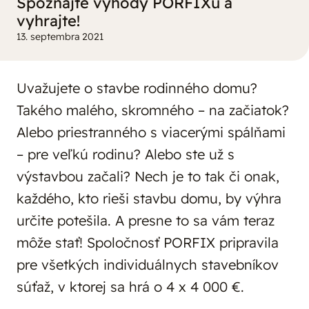
Spoznajte výhody PORFIXu a
vyhrajte!
13. septembra 2021
Uvažujete o stavbe rodinného domu?
Takého malého, skromného – na začiatok?
Alebo priestranného s viacerými spálňami
– pre veľkú rodinu? Alebo ste už s
výstavbou začali? Nech je to tak či onak,
každého, kto rieši stavbu domu, by výhra
určite potešila. A presne to sa vám teraz
môže stať! Spoločnosť PORFIX pripravila
pre všetkých individuálnych stavebníkov
súťaž, v ktorej sa hrá o 4 x 4 000 €.