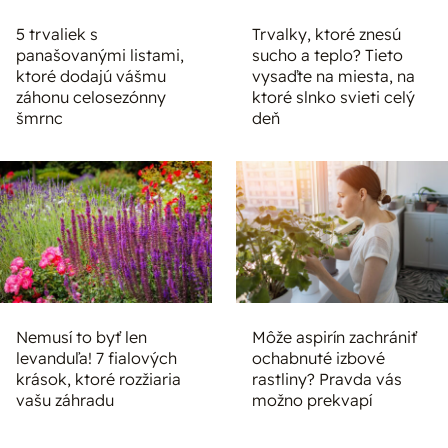
5 trvaliek s
Trvalky, ktoré znesú
panašovanými listami,
sucho a teplo? Tieto
ktoré dodajú vášmu
vysaďte na miesta, na
záhonu celosezónny
ktoré slnko svieti celý
šmrnc
deň
Nemusí to byť len
Môže aspirín zachrániť
levanduľa! 7 fialových
ochabnuté izbové
krások, ktoré rozžiaria
rastliny? Pravda vás
vašu záhradu
možno prekvapí