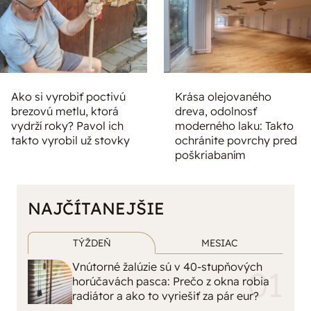
Ako si vyrobiť poctivú
Krása olejovaného
brezovú metlu, ktorá
dreva, odolnosť
vydrží roky? Pavol ich
moderného laku: Takto
takto vyrobil už stovky
ochránite povrchy pred
poškriabaním
NAJČÍTANEJŠIE
TÝŽDEŇ
MESIAC
Vnútorné žalúzie sú v 40-stupňových
horúčavách pasca: Prečo z okna robia
radiátor a ako to vyriešiť za pár eur?