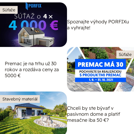
Súťaže
Spoznajte výhody PORFIXu
a vyhrajte!
Súťaže
Premac je na trhu už 30
rokov a rozdáva ceny za
5000 €
Stavebný materiál
Chceli by ste bývať v
pasívnom dome a platiť
mesačne iba 50 €?