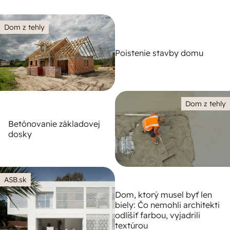
Dom z tehly
Poistenie stavby domu
Dom z tehly
Betónovanie základovej
dosky
ASB.sk
Dom, ktorý musel byť len
biely: Čo nemohli architekti
odlíšiť farbou, vyjadrili
textúrou