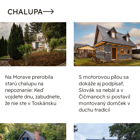
CHALUPA
Na Morave prerobila
S motorovou pílou sa
starú chalupu na
dokáže aj podpísať.
nepoznanie: Keď
Slovák sa nebál a v
vojdete dnu, zabudnete,
Čičmanoch si postavil
že nie ste v Toskánsku
montovaný domček v
duchu tradícií