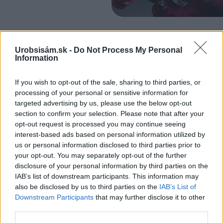
ASB.sk
Urobsisám.sk -
Do Not Process My Personal
Rekonštrukcia Bierovských
Information
mostov finišuje. Cestu pri
Trenčíne sprístupnia
motoristom o pol roka skôr
If you wish to opt-out of the sale, sharing to third parties, or
processing of your personal or sensitive information for
targeted advertising by us, please use the below opt-out
section to confirm your selection. Please note that after your
Dom z tehly
opt-out request is processed you may continue seeing
interest-based ads based on personal information utilized by
Prístavba k domu: Čo
us or personal information disclosed to third parties prior to
potrebujete vedieť?
your opt-out. You may separately opt-out of the further
disclosure of your personal information by third parties on the
IAB’s list of downstream participants. This information may
also be disclosed by us to third parties on the
IAB’s List of
ASB.sk
Alarmujúci stav ulice
Downstream Participants
that may further disclose it to other
čiastočne pominul: Hlavné
third parties.
mesto dokončilo veľkú