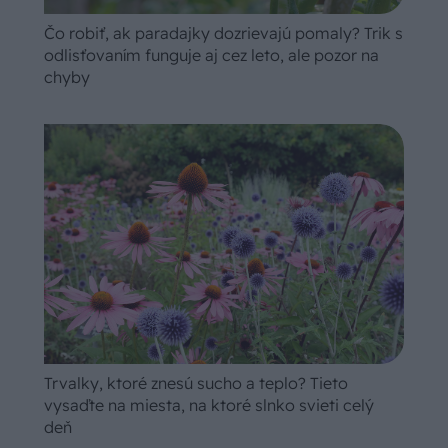
Čo robiť, ak paradajky dozrievajú pomaly? Trik s
odlisťovaním funguje aj cez leto, ale pozor na
chyby
Trvalky, ktoré znesú sucho a teplo? Tieto
vysaďte na miesta, na ktoré slnko svieti celý
deň