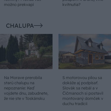
možno prekvapí
kvitnutia?
CHALUPA
Na Morave prerobila
S motorovou pílou sa
starú chalupu na
dokáže aj podpísať.
nepoznanie: Keď
Slovák sa nebál a v
vojdete dnu, zabudnete,
Čičmanoch si postavil
že nie ste v Toskánsku
montovaný domček v
duchu tradícií