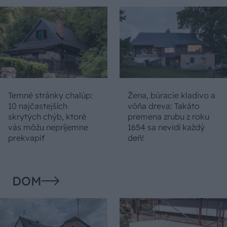
Temné stránky chalúp:
Žena, búracie kladivo a
10 najčastejších
vôňa dreva: Takáto
skrytých chýb, ktoré
premena zrubu z roku
vás môžu nepríjemne
1654 sa nevidí každý
prekvapiť
deň!
DOM