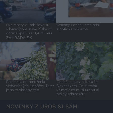
Dva mosty v Trebišove sú
Strabag: Potichu sme prišli
v havarijnom stave. Čaká ich
a potichu odídeme
oprava spolu za 11,4 mil. eur
ZÁHRADA.SK
Pustite sa do množenia
Zlaté žltnutie viniča sa šíri
vždyzelených listnáčov. Teraz
Slovenskom. Čo si treba
je na to vhodný čas!
všímať a čo musí urobiť aj
bežný záhradkár?
NOVINKY Z UROB SI SÁM