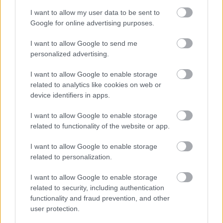
I want to allow my user data to be sent to
Google for online advertising purposes.
I want to allow Google to send me
personalized advertising.
I want to allow Google to enable storage
related to analytics like cookies on web or
Chcete dominantu interiéru,
Prečo klasická iz
device identifiers in apps.
ktorá pritiahne pohľady?
potrubia v mrazo
Vyrobte si takéto masívne
ako to vyriešiť r
I want to allow Google to enable storage
orechové svietidlo
related to functionality of the website or app.
I want to allow Google to enable storage
related to personalization.
ZÁHRADA
I want to allow Google to enable storage
related to security, including authentication
functionality and fraud prevention, and other
user protection.