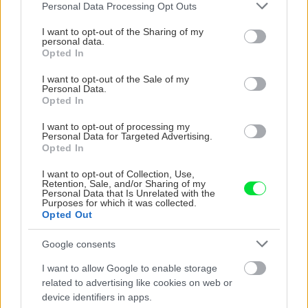
Please note that this website/app uses one or more Google
rekonštrukciu Trenčianskej
Personal Data Processing Opt Outs
services and may gather and store information including but
ulice. Cyklotrasu vynechalo
not limited to your visit or usage behaviour. You may click to
I want to opt-out of the Sharing of my
personal data.
grant or deny consent to Google and its third-party tags to
Opted In
Záhrada
use your data for below specified purposes in below Google
Príroda nás neprestane
consent section.
I want to opt-out of the Sale of my
prekvapovať! Kvet, ktorý sa
Personal Data.
po dotyku vody mení na
Opted In
sklo
I want to opt-out of processing my
Personal Data for Targeted Advertising.
Opted In
I want to opt-out of Collection, Use,
KOMENTÁRE
Retention, Sale, and/or Sharing of my
Pridať
komentár
Personal Data that Is Unrelated with the
Purposes for which it was collected.
Opted Out
Google consents
VIDEO
I want to allow Google to enable storage
related to advertising like cookies on web or
device identifiers in apps.