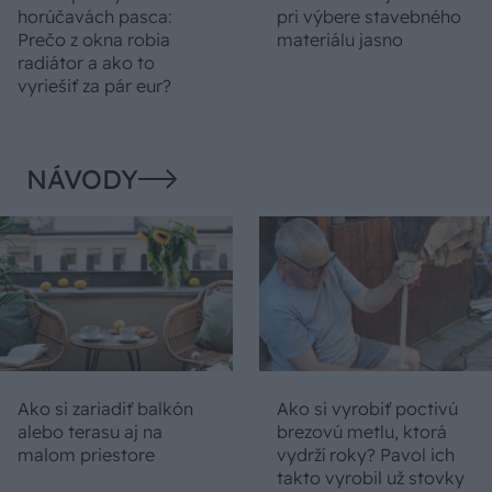
horúčavách pasca:
pri výbere stavebného
Prečo z okna robia
materiálu jasno
radiátor a ako to
vyriešiť za pár eur?
NÁVODY
Ako si zariadiť balkón
Ako si vyrobiť poctivú
alebo terasu aj na
brezovú metlu, ktorá
malom priestore
vydrží roky? Pavol ich
takto vyrobil už stovky