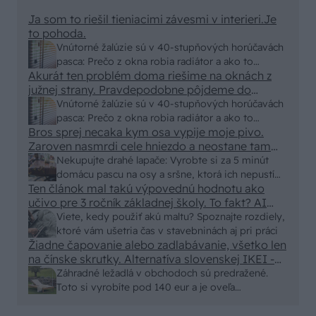
Ja som to riešil tieniacimi závesmi v interieri.Je
to pohoda.
Vnútorné žalúzie sú v 40-stupňových horúčavách
pasca: Prečo z okna robia radiátor a ako to
Akurát ten problém doma riešime na oknách z
vyriešiť za pár eur?
južnej strany. Pravdepodobne pôjdeme do
vonkajšieho tienenia na spôsob markízy
Vnútorné žalúzie sú v 40-stupňových horúčavách
250x150cm. Čínsky predajcovia idú okolo 100
pasca: Prečo z okna robia radiátor a ako to
eur kus.
Bros sprej necaka kym osa vypije moje pivo.
vyriešiť za pár eur?
Zaroven nasmrdi cele hniezdo a neostane tam
nic zive. Vasa pasca naucinke moc efektivne.
Nekupujte drahé lapače: Vyrobte si za 5 minút
Skor pritiahne slimaky
domácu pascu na osy a sršne, ktorá ich nepustí
Ten článok mal takú výpovednú hodnotu ako
von
učivo pre 3 ročník základnej školy. To fakt? AI
alebo nejaka kniha z VŠ? Dnešné rychlotvrdnuce
Viete, kedy použiť akú maltu? Spoznajte rozdiely,
malty - pevnosť 40 Mpa a doba schnutia tak 15
ktoré vám ušetria čas v stavebninách aj pri práci
minut , k tomu vodotesné s kryštálikou. A rozdiel
Žiadne čapovanie alebo zadlabávanie, všetko len
na čínske skrutky. Alternatíva slovenskej IKEI -
- schnutie a zretie. Nič?
čo sa týka pevnosti. Autor si nedal veľa námahy s
Záhradné ležadlá v obchodoch sú predražené.
remeselným spracovaním, škoda. No lepšie než
Toto si vyrobíte pod 140 eur a je oveľa
ten odpad z DTD predávaný v Kauflande alebo
pohodlnejšie!
Lídli.