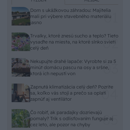
TÝŽDEŇ
MESIAC
Dom s ukážkovou záhradou: Majitelia
mali pri výbere stavebného materiálu
jasno
Trvalky, ktoré znesú sucho a teplo? Tieto
vysaďte na miesta, na ktoré slnko svieti
celý deň
Nekupujte drahé lapače: Vyrobte si za 5
minút domácu pascu na osy a sršne,
ktorá ich nepustí von
Zapnutá klimatizácia celý deň? Pozrite
sa, koľko vás stojí a prečo sa oplatí
zapnúť aj ventilátor
Čo robiť, ak paradajky dozrievajú
pomaly? Trik s odlisťovaním funguje aj
cez leto, ale pozor na chyby