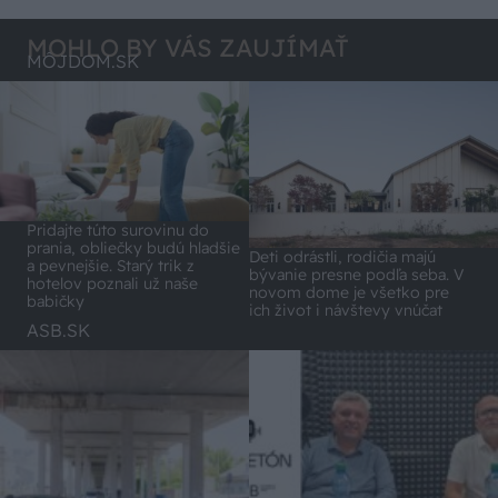
MOHLO BY VÁS ZAUJÍMAŤ
MÔJDOM.SK
Pridajte túto surovinu do
prania, obliečky budú hladšie
Deti odrástli, rodičia majú
a pevnejšie. Starý trik z
bývanie presne podľa seba. V
hotelov poznali už naše
novom dome je všetko pre
babičky
ich život i návštevy vnúčat
ASB.SK