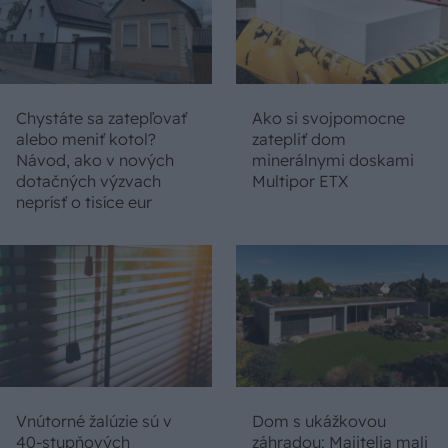
Chystáte sa zatepľovať
Ako si svojpomocne
alebo meniť kotol?
zatepliť dom
Návod, ako v nových
minerálnymi doskami
dotačných výzvach
Multipor ETX
neprísť o tisíce eur
Vnútorné žalúzie sú v
Dom s ukážkovou
40-stupňových
záhradou: Majitelia mali