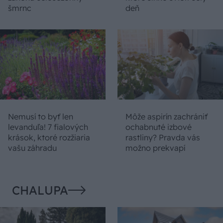
šmrnc
deň
Nemusí to byť len
Môže aspirín zachrániť
levanduľa! 7 fialových
ochabnuté izbové
krások, ktoré rozžiaria
rastliny? Pravda vás
vašu záhradu
možno prekvapí
CHALUPA