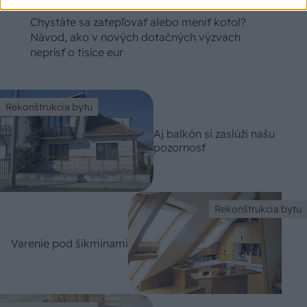
Chystáte sa zatepľovať alebo meniť kotol?
Návod, ako v nových dotačných výzvach
neprísť o tisíce eur
Rekonštrukcia bytu
Aj balkón si zaslúži našu
pozornosť
Rekonštrukcia bytu
Varenie pod šikminami