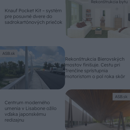
Rekonštrukcia bytu
Knauf Pocket Kit – systém
pre posuvné dvere do
sadrokartónových priečok
ASB.sk
Rekonštrukcia Bierovských
mostov finišuje. Cestu pri
Trenčíne sprístupnia
motoristom o pol roka skôr
ASB.sk
Centrum moderného
umenia v Lisabone ožilo
vďaka japonskému
redizajnu