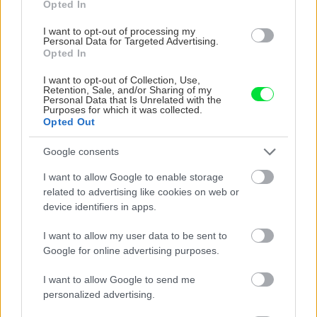
Opted In
I want to opt-out of processing my
Personal Data for Targeted Advertising.
Opted In
I want to opt-out of Collection, Use,
Retention, Sale, and/or Sharing of my
Personal Data that Is Unrelated with the
Purposes for which it was collected.
Opted Out
Google consents
I want to allow Google to enable storage
5 trvaliek s panašovanými listami, ktoré dodajú
related to advertising like cookies on web or
vášmu záhonu celosezónny šmrnc
device identifiers in apps.
I want to allow my user data to be sent to
Google for online advertising purposes.
I want to allow Google to send me
personalized advertising.