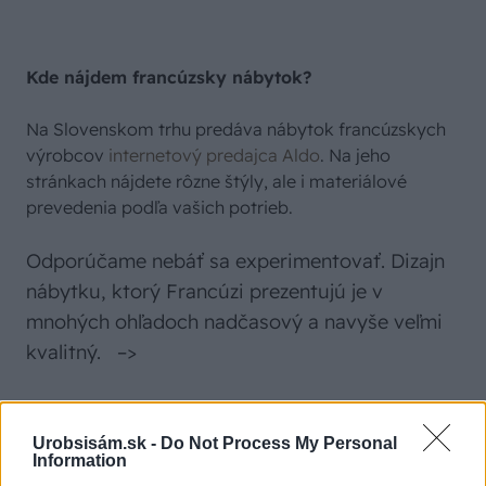
Kde nájdem francúzsky nábytok?
Na Slovenskom trhu predáva nábytok francúzskych
výrobcov
internetový predajca Aldo
. Na jeho
stránkach nájdete rôzne štýly, ale i materiálové
prevedenia podľa vašich potrieb.
Odporúčame nebáť sa experimentovať. Dizajn
nábytku, ktorý Francúzi prezentujú je v
mnohých ohľadoch nadčasový a navyše veľmi
kvalitný.
–>
Komentovať
Zdieľať
Urobsisám.sk -
Do Not Process My Personal
Information