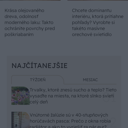
Krása olejovaného
Chcete dominantu
dreva, odolnosť
interiéru, ktorá pritiahne
moderného laku: Takto
pohľady? Vyrobte si
ochránite povrchy pred
takéto masívne
poškriabaním
orechové svietidlo
NAJČÍTANEJŠIE
TÝŽDEŇ
MESIAC
Trvalky, ktoré znesú sucho a teplo? Tieto
vysaďte na miesta, na ktoré slnko svieti
celý deň
Vnútorné žalúzie sú v 40-stupňových
horúčavách pasca: Prečo z okna robia
radiátor a ako to vyriešiť za pár eur?