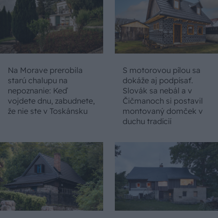
Na Morave prerobila
S motorovou pílou sa
starú chalupu na
dokáže aj podpísať.
nepoznanie: Keď
Slovák sa nebál a v
vojdete dnu, zabudnete,
Čičmanoch si postavil
že nie ste v Toskánsku
montovaný domček v
duchu tradícií