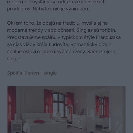
moderné zmýšľanie sa odráža vo väčšine ich
produktov. Nábytok nie je výnimkou.
Okrem toho, že dbajú na tradíciu, myslia aj na
moderné trendy v spoločnosti. Singles sú totiž in.
Predstavujeme spálňu v typickom štýle Francúzska
za čias vlády kráľa Ľudovíta. Romantický dizajn
spálne osloví mladé dievčatá i ženy. Samozrejme,
single.
Spálňa Marion – single