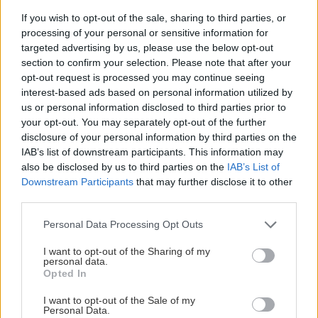
Rekonštrukcia bytu
If you wish to opt-out of the sale, sharing to third parties, or
processing of your personal or sensitive information for
SÚVISIACE
targeted advertising by us, please use the below opt-out
section to confirm your selection. Please note that after your
opt-out request is processed you may continue seeing
interest-based ads based on personal information utilized by
us or personal information disclosed to third parties prior to
your opt-out. You may separately opt-out of the further
disclosure of your personal information by third parties on the
IAB’s list of downstream participants. This information may
also be disclosed by us to third parties on the
IAB’s List of
Downstream Participants
that may further disclose it to other
third parties.
Please note that this website/app uses one or more Google
Personal Data Processing Opt Outs
services and may gather and store information including but
not limited to your visit or usage behaviour. You may click to
I want to opt-out of the Sharing of my
personal data.
Výborný broskyňový džem bez otravných
grant or deny consent to Google and its third-party tags to
Opted In
šupiek? Tento trik skráti prácu na polovicu
use your data for below specified purposes in below Google
consent section.
I want to opt-out of the Sale of my
Personal Data.