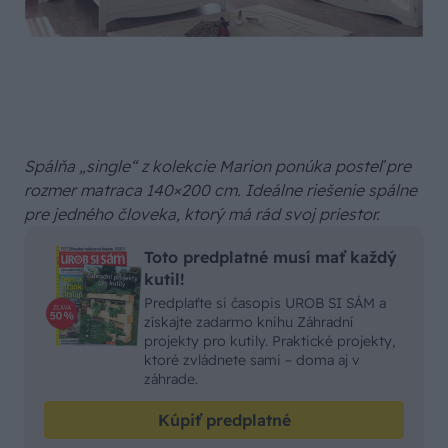
Spálňa „single“ z kolekcie Marion ponúka posteľ pre
rozmer matraca 140×200 cm. Ideálne riešenie spálne
pre jedného človeka, ktorý má rád svoj priestor.
Toto predplatné musí mať každý
kutil!
Predplaťte si časopis UROB SI SÁM a
získajte zadarmo knihu Záhradní
projekty pro kutily. Praktické projekty,
ktoré zvládnete sami – doma aj v
záhrade.
Kúpiť predplatné