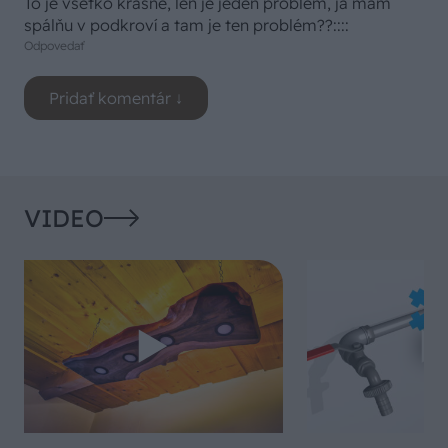
To je všetko krásne, len je jeden problém, ja mám
spálňu v podkroví a tam je ten problém??::::
Odpovedať
VIDEO