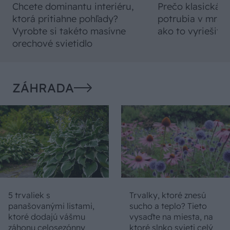
Chcete dominantu interiéru,
Prečo klasická iz
ktorá pritiahne pohľady?
potrubia v mrazo
Vyrobte si takéto masívne
ako to vyriešiť r
orechové svietidlo
ZÁHRADA
5 trvaliek s
Trvalky, ktoré znesú
panašovanými listami,
sucho a teplo? Tieto
ktoré dodajú vášmu
vysaďte na miesta, na
záhonu celosezónny
ktoré slnko svieti celý