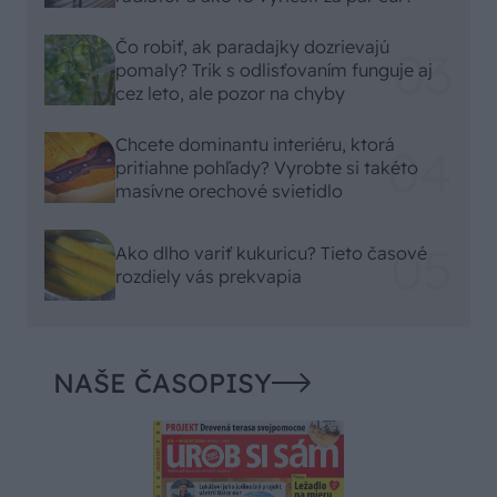
Čo robiť, ak paradajky dozrievajú
pomaly? Trik s odlisťovaním funguje aj
cez leto, ale pozor na chyby
Chcete dominantu interiéru, ktorá
pritiahne pohľady? Vyrobte si takéto
masívne orechové svietidlo
Ako dlho variť kukuricu? Tieto časové
rozdiely vás prekvapia
NAŠE ČASOPISY