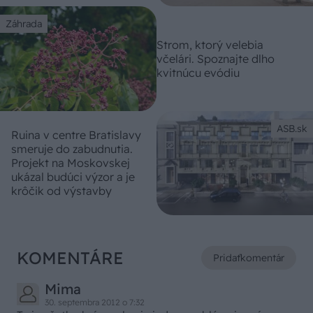
Záhrada
Strom, ktorý velebia
včelári. Spoznajte dlho
kvitnúcu evódiu
ASB.sk
Ruina v centre Bratislavy
smeruje do zabudnutia.
Projekt na Moskovskej
ukázal budúci výzor a je
krôčik od výstavby
KOMENTÁRE
Pridať
komentár
Mima
30. septembra 2012 o 7:32