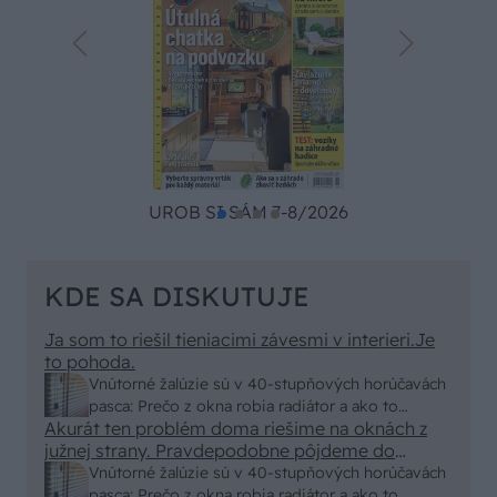
UROB SI SÁM 7-8/2026
KDE SA DISKUTUJE
Ja som to riešil tieniacimi závesmi v interieri.Je
to pohoda.
Vnútorné žalúzie sú v 40-stupňových horúčavách
pasca: Prečo z okna robia radiátor a ako to
Akurát ten problém doma riešime na oknách z
vyriešiť za pár eur?
južnej strany. Pravdepodobne pôjdeme do
vonkajšieho tienenia na spôsob markízy
Vnútorné žalúzie sú v 40-stupňových horúčavách
250x150cm. Čínsky predajcovia idú okolo 100
pasca: Prečo z okna robia radiátor a ako to