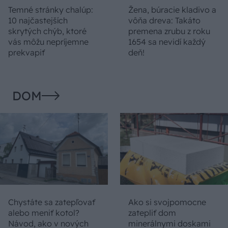
Temné stránky chalúp:
Žena, búracie kladivo a
10 najčastejších
vôňa dreva: Takáto
skrytých chýb, ktoré
premena zrubu z roku
vás môžu nepríjemne
1654 sa nevidí každý
prekvapiť
deň!
DOM
Chystáte sa zatepľovať
Ako si svojpomocne
alebo meniť kotol?
zatepliť dom
Návod, ako v nových
minerálnymi doskami