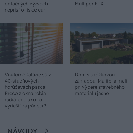
dotačných výzvach
Multipor ETX
neprísť o tisíce eur
Vnútorné žalúzie sú v
Dom s ukážkovou
40-stupňových
záhradou: Majitelia mali
horúčavách pasca:
pri výbere stavebného
Prečo z okna robia
materiálu jasno
radiátor a ako to
vyriešiť za pár eur?
NÁVODY