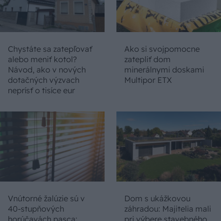
Chystáte sa zatepľovať
Ako si svojpomocne
alebo meniť kotol?
zatepliť dom
Návod, ako v nových
minerálnymi doskami
dotačných výzvach
Multipor ETX
neprísť o tisíce eur
Vnútorné žalúzie sú v
Dom s ukážkovou
40-stupňových
záhradou: Majitelia mali
horúčavách pasca:
pri výbere stavebného