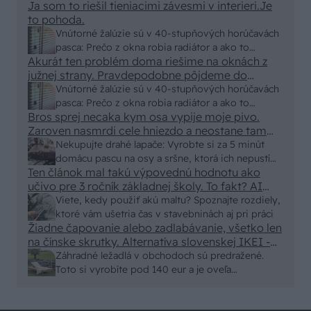
Ja som to riešil tieniacimi závesmi v interieri.Je
to pohoda.
Vnútorné žalúzie sú v 40-stupňových horúčavách
pasca: Prečo z okna robia radiátor a ako to
Akurát ten problém doma riešime na oknách z
vyriešiť za pár eur?
južnej strany. Pravdepodobne pôjdeme do
vonkajšieho tienenia na spôsob markízy
Vnútorné žalúzie sú v 40-stupňových horúčavách
250x150cm. Čínsky predajcovia idú okolo 100
pasca: Prečo z okna robia radiátor a ako to
eur kus.
Bros sprej necaka kym osa vypije moje pivo.
vyriešiť za pár eur?
Zaroven nasmrdi cele hniezdo a neostane tam
nic zive. Vasa pasca naucinke moc efektivne.
Nekupujte drahé lapače: Vyrobte si za 5 minút
Skor pritiahne slimaky
domácu pascu na osy a sršne, ktorá ich nepustí
Ten článok mal takú výpovednú hodnotu ako
von
učivo pre 3 ročník základnej školy. To fakt? AI
alebo nejaka kniha z VŠ? Dnešné rychlotvrdnuce
Viete, kedy použiť akú maltu? Spoznajte rozdiely,
malty - pevnosť 40 Mpa a doba schnutia tak 15
ktoré vám ušetria čas v stavebninách aj pri práci
minut , k tomu vodotesné s kryštálikou. A rozdiel
Žiadne čapovanie alebo zadlabávanie, všetko len
na čínske skrutky. Alternatíva slovenskej IKEI -
- schnutie a zretie. Nič?
čo sa týka pevnosti. Autor si nedal veľa námahy s
Záhradné ležadlá v obchodoch sú predražené.
remeselným spracovaním, škoda. No lepšie než
Toto si vyrobíte pod 140 eur a je oveľa
ten odpad z DTD predávaný v Kauflande alebo
pohodlnejšie!
Lídli.