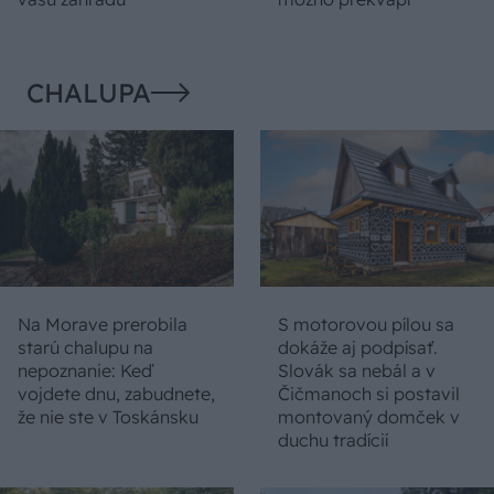
CHALUPA
Na Morave prerobila
S motorovou pílou sa
starú chalupu na
dokáže aj podpísať.
nepoznanie: Keď
Slovák sa nebál a v
vojdete dnu, zabudnete,
Čičmanoch si postavil
že nie ste v Toskánsku
montovaný domček v
duchu tradícií