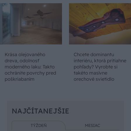
Krása olejovaného
Chcete dominantu
dreva, odolnosť
interiéru, ktorá pritiahne
moderného laku: Takto
pohľady? Vyrobte si
ochránite povrchy pred
takéto masívne
poškriabaním
orechové svietidlo
NAJČÍTANEJŠIE
TÝŽDEŇ
MESIAC