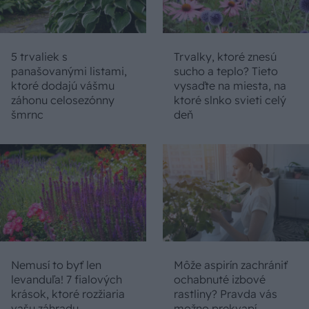
5 trvaliek s
Trvalky, ktoré znesú
panašovanými listami,
sucho a teplo? Tieto
ktoré dodajú vášmu
vysaďte na miesta, na
záhonu celosezónny
ktoré slnko svieti celý
šmrnc
deň
Nemusí to byť len
Môže aspirín zachrániť
levanduľa! 7 fialových
ochabnuté izbové
krások, ktoré rozžiaria
rastliny? Pravda vás
vašu záhradu
možno prekvapí