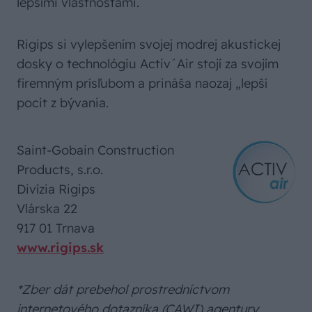
lepšími vlastnosťami.
Rigips si vylepšením svojej modrej akustickej
dosky o technológiu Activ´Air stojí za svojím
firemným prísľubom a prináša naozaj „lepší
pocit z bývania.
Saint-Gobain Construction
Products, s.r.o.
Divízia Rigips
Vlárska 22
917 01 Trnava
www.rigips.sk
*Zber dát prebehol prostredníctvom
internetového dotazníka (CAWI) agentury