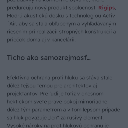
predurčujú nový produkt spoločnosti
Rigips
,
Modrú akustickú dosku s technológiou Activ
´Air, aby sa stala obľúbeným a vyhľadávaným
riešením pri realizácii stropných konštrukcií a
priečok doma aj v kancelárii.
Ticho ako samozrejmosť…
Efektívna ochrana proti hluku sa stáva stále
dôležitejšou témou pre architektov aj
projektantov. Pre ľudí je totiž v dnešnom
hektickom svete práve pokoj mimoriadne
dôležitým parametrom a v tom lepšom prípade
sa hluk považuje „len“ za rušivý element.
Vysoké nároky na protihlukovú ochranu je