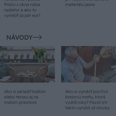
Prečo z okna robia
materiálu jasno
radiátor a ako to
vyriešiť za pár eur?
NÁVODY
Ako si zariadiť balkón
Ako si vyrobiť poctivú
alebo terasu aj na
brezovú metlu, ktorá
malom priestore
vydrží roky? Pavol ich
takto vyrobil už stovky