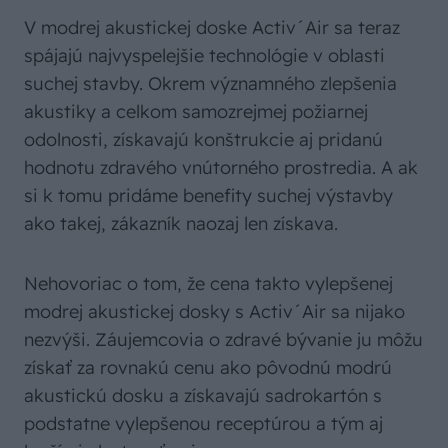
V modrej akustickej doske Activ´Air sa teraz
spájajú najvyspelejšie technológie v oblasti
suchej stavby. Okrem významného zlepšenia
akustiky a celkom samozrejmej požiarnej
odolnosti, získavajú konštrukcie aj pridanú
hodnotu zdravého vnútorného prostredia. A ak
si k tomu pridáme benefity suchej výstavby
ako takej, zákazník naozaj len získava.
Nehovoriac o tom, že cena takto vylepšenej
modrej akustickej dosky s Activ´Air sa nijako
nezvýši. Záujemcovia o zdravé bývanie ju môžu
získať za rovnakú cenu ako pôvodnú modrú
akustickú dosku a získavajú sadrokartón s
podstatne vylepšenou receptúrou a tým aj