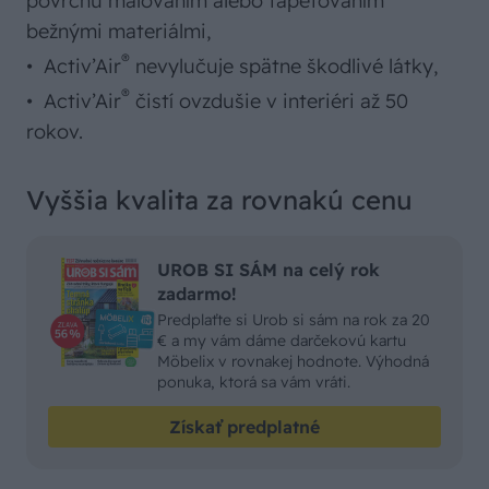
povrchu maľovaním alebo tapetovaním
bežnými materiálmi,
®
• Activ’Air
nevylučuje spätne škodlivé látky,
®
• Activ’Air
čistí ovzdušie v interiéri až 50
rokov.
Vyššia kvalita za rovnakú cenu
UROB SI SÁM na celý rok
zadarmo!
Predplaťte si Urob si sám na rok za 20
€ a my vám dáme darčekovú kartu
Möbelix v rovnakej hodnote. Výhodná
ponuka, ktorá sa vám vráti.
Získať predplatné