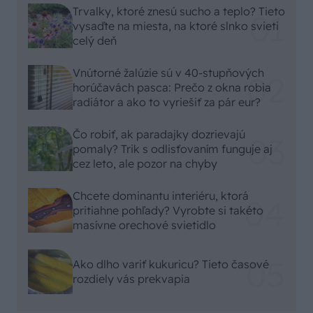
Trvalky, ktoré znesú sucho a teplo? Tieto
vysaďte na miesta, na ktoré slnko svieti
celý deň
Vnútorné žalúzie sú v 40-stupňových
horúčavách pasca: Prečo z okna robia
radiátor a ako to vyriešiť za pár eur?
Čo robiť, ak paradajky dozrievajú
pomaly? Trik s odlisťovaním funguje aj
cez leto, ale pozor na chyby
Chcete dominantu interiéru, ktorá
pritiahne pohľady? Vyrobte si takéto
masívne orechové svietidlo
Ako dlho variť kukuricu? Tieto časové
rozdiely vás prekvapia