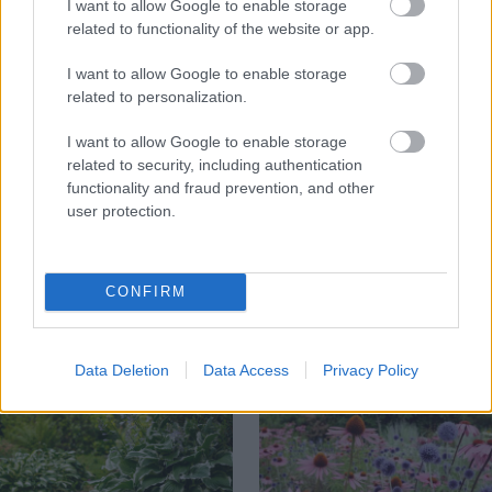
I want to allow Google to enable storage
related to functionality of the website or app.
I want to allow Google to enable storage
related to personalization.
I want to allow Google to enable storage
related to security, including authentication
Chcete dominantu interiéru,
Prečo klasická iz
functionality and fraud prevention, and other
ktorá pritiahne pohľady?
potrubia v mrazo
user protection.
Vyrobte si takéto masívne
ako to vyriešiť r
orechové svietidlo
CONFIRM
ZÁHRADA
Data Deletion
Data Access
Privacy Policy