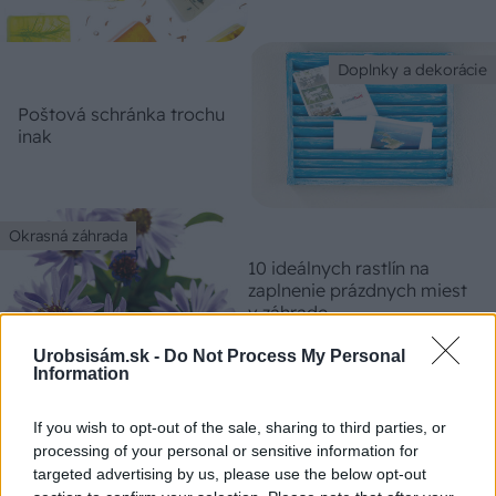
Doplnky a dekorácie
Poštová schránka trochu
inak
Okrasná záhrada
10 ideálnych rastlín na
zaplnenie prázdnych miest
v záhrade
Urobsisám.sk -
Do Not Process My Personal
Information
Záhrada
If you wish to opt-out of the sale, sharing to third parties, or
Kde možno pestovať
processing of your personal or sensitive information for
prilbicu?
targeted advertising by us, please use the below opt-out