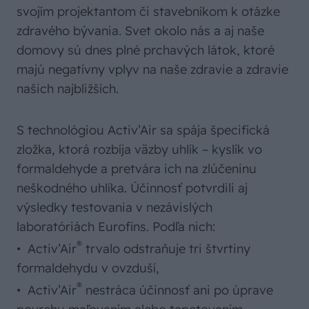
svojím projektantom či stavebníkom k otázke
zdravého bývania. Svet okolo nás a aj naše
domovy sú dnes plné prchavých látok, ktoré
majú negatívny vplyv na naše zdravie a zdravie
našich najbližších.
S technológiou Activ’Air sa spája špecifická
zložka, ktorá rozbíja väzby uhlík – kyslík vo
formaldehyde a pretvára ich na zlúčeninu
neškodného uhlíka. Účinnosť potvrdili aj
výsledky testovania v nezávislých
laboratóriách Eurofins. Podľa nich:
®
• Activ’Air
trvalo odstraňuje tri štvrtiny
formaldehydu v ovzduší,
®
• Activ’Air
nestráca účinnosť ani po úprave