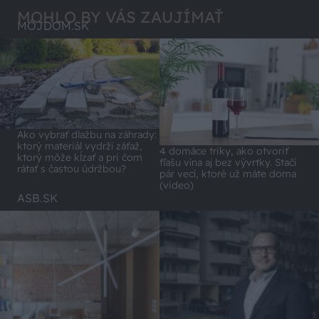
MOHLO BY VÁS ZAUJÍMAŤ
MÔJDOM.SK
Ako vybrať dlažbu na záhrady:
ktorý materiál vydrží záťaž,
4 domáce triky, ako otvoriť
ktorý môže kĺzať a pri čom
fľašu vína aj bez vývrtky. Stačí
rátať s častou údržbou?
pár vecí, ktoré už máte doma
(video)
ASB.SK