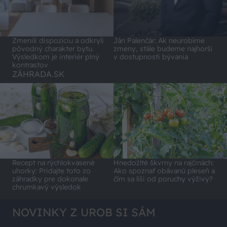
Zmenili dispozíciu a odkryli
Ján Palenčár: Ak neurobíme
pôvodný charakter bytu.
zmeny, stále budeme najhorší
Výsledkom je interiér plný
v dostupnosti bývania
kontrastov
ZÁHRADA.SK
Recept na rýchlokvasené
Hnedožlté škvrny na rajčinách:
uhorky: Pridajte toto zo
Ako spoznať obávanú pleseň a
záhradky pre dokonale
čím sa líši od poruchy výživy?
chrumkavý výsledok
NOVINKY Z UROB SI SÁM