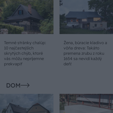
Temné stránky chalúp:
Žena, búracie kladivo a
10 najčastejších
vôňa dreva: Takáto
skrytých chýb, ktoré
premena zrubu z roku
vás môžu nepríjemne
1654 sa nevidí každý
prekvapiť
deň!
DOM