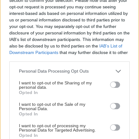
section to confirm your selection. Please note that after your
opt-out request is processed you may continue seeing
interest-based ads based on personal information utilized by
us or personal information disclosed to third parties prior to
your opt-out. You may separately opt-out of the further
Záhrada
disclosure of your personal information by third parties on the
Ako dlho nechať textíliu,
IAB’s list of downstream participants. This information may
ktorá chráni cesnak pred
also be disclosed by us to third parties on the
IAB’s List of
fúzavkou? Odpovedá
Downstream Participants
that may further disclose it to other
skúsená záhradkárka
third parties.
Please note that this website/app uses one or more Google
Personal Data Processing Opt Outs
Záhrada
services and may gather and store information including but
Pripomína malý stromček a
not limited to your visit or usage behaviour. You may click to
I want to opt-out of the Sharing of my
mení farby podľa svetla.
personal data.
grant or deny consent to Google and its third-party tags to
Opted In
Spoznajte eónium, ktoré v
use your data for below specified purposes in below Google
lete môžete mať vonku
consent section.
I want to opt-out of the Sale of my
Personal Data.
Opted In
Široký je 5 metrov, no
Môj dom
I want to opt-out of processing my
skrýva krásnu modernú
Personal Data for Targeted Advertising.
domácnosť. Vďaka
Opted In
skladacím dverám môžu