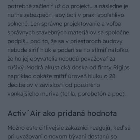
potrebné začleniť už do projektu a následne je
nutné zabezpečiť, aby boli v praxi spoľahlivo
splnené. Len správne projektovanie a voľba
správnych stavebných materiálov sa spoločne
podpíšu pod to, že sa v priestoroch budovy
nebude šíriť hluk a podarí sa ho stlmiť natoľko,
že ho jej obyvatelia nebudú považovať za
rušivý. Modrá akustická doska od firmy Rigips
napríklad dokáže znížiť úroveň hluku o 28
decibelov v závislosti od použitého
vonkajšieho muriva (tehla, porobetón a pod).
Activ´Air ako pridaná hodnota
Možno ešte citlivejšie zákazníci reagujú, keď sa
pri uvažovaní o novom bývaní dostanú so