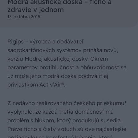
Modrá akustická doska – ticho a
zdravie v jednom
13. októbra 2015
Rigips – výrobca a dodávateľ
sadrokartónových systémov prináša novú,
verziu Modrej akustickej dosky. Okrem
parametrov protihlučnosť a ohňuvzdornosť sa
už môže jeho modrá doska pochváliť aj
prívlastkom Activ’Air®.
Z nedávno realizovaného českého prieskumu*
vyplynulo, že každá tretia domácnosť má
problém s hlukom, ktorý produkujú susedia.
Práve ticho a čistý vzduch sú dve najčastejšie
požiadavky na komfortné bývanie, ktoré