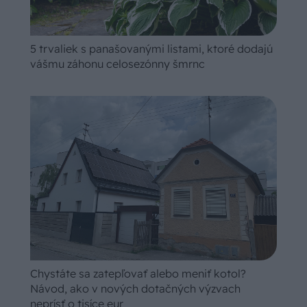
5 trvaliek s panašovanými listami, ktoré dodajú
vášmu záhonu celosezónny šmrnc
Chystáte sa zatepľovať alebo meniť kotol?
Návod, ako v nových dotačných výzvach
neprísť o tisíce eur