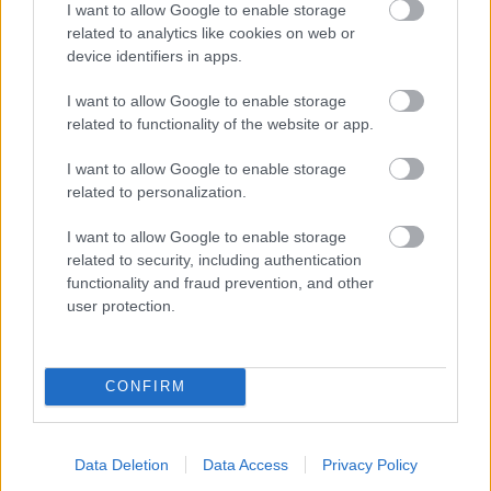
Rekonštrukcia bytu
I want to allow Google to enable storage
related to analytics like cookies on web or
Jednoduchý život na dotyk
device identifiers in apps.
ruky
I want to allow Google to enable storage
related to functionality of the website or app.
Rekonštrukcia bytu
I want to allow Google to enable storage
related to personalization.
Flexibilná novinka na trhu
I want to allow Google to enable storage
related to security, including authentication
functionality and fraud prevention, and other
user protection.
Môj dom
Dvierka skriniek sa
CONFIRM
nezatvárajú a zásuvky sa
zasekávajú? 7 praktických
tipov, ako problémy
opravíte aj bez majstra!
Data Deletion
Data Access
Privacy Policy