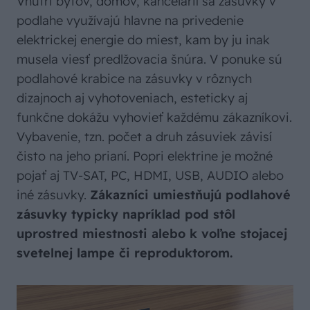
Vnútri bytov, domov, kancelárií sa zásuvky v
podlahe využívajú hlavne na privedenie
elektrickej energie do miest, kam by ju inak
musela viesť predlžovacia šnúra. V ponuke sú
podlahové krabice na zásuvky v rôznych
dizajnoch aj vyhotoveniach, esteticky aj
funkčne dokážu vyhovieť každému zákazníkovi.
Vybavenie, tzn. počet a druh zásuviek závisí
čisto na jeho prianí. Popri elektrine je možné
pojať aj TV-SAT, PC, HDMI, USB, AUDIO alebo
iné zásuvky.
Zákazníci umiestňujú podlahové
zásuvky typicky napríklad pod stôl
uprostred miestnosti alebo k voľne stojacej
svetelnej lampe či reproduktorom.