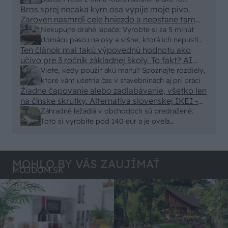
eur kus.
Bros sprej necaka kym osa vypije moje pivo.
vyriešiť za pár eur?
Zaroven nasmrdi cele hniezdo a neostane tam
nic zive. Vasa pasca naucinke moc efektivne.
Nekupujte drahé lapače: Vyrobte si za 5 minút
Skor pritiahne slimaky
domácu pascu na osy a sršne, ktorá ich nepustí
Ten článok mal takú výpovednú hodnotu ako
von
učivo pre 3 ročník základnej školy. To fakt? AI
alebo nejaka kniha z VŠ? Dnešné rychlotvrdnuce
Viete, kedy použiť akú maltu? Spoznajte rozdiely,
malty - pevnosť 40 Mpa a doba schnutia tak 15
ktoré vám ušetria čas v stavebninách aj pri práci
minut , k tomu vodotesné s kryštálikou. A rozdiel
Žiadne čapovanie alebo zadlabávanie, všetko len
na čínske skrutky. Alternatíva slovenskej IKEI -
- schnutie a zretie. Nič?
čo sa týka pevnosti. Autor si nedal veľa námahy s
Záhradné ležadlá v obchodoch sú predražené.
remeselným spracovaním, škoda. No lepšie než
Toto si vyrobíte pod 140 eur a je oveľa
ten odpad z DTD predávaný v Kauflande alebo
pohodlnejšie!
Lídli.
MOHLO BY VÁS ZAUJÍMAŤ
MÔJDOM.SK