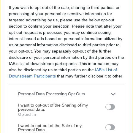
If you wish to opt-out of the sale, sharing to third parties, or
processing of your personal or sensitive information for
targeted advertising by us, please use the below opt-out
section to confirm your selection. Please note that after your
opt-out request is processed you may continue seeing
interest-based ads based on personal information utilized by
us or personal information disclosed to third parties prior to
your opt-out. You may separately opt-out of the further
disclosure of your personal information by third parties on the
Výborný broskyňový džem bez otravných
IAB’s list of downstream participants. This information may
šupiek? Tento trik skráti prácu na polovicu
also be disclosed by us to third parties on the
IAB’s List of
Downstream Participants
that may further disclose it to other
third parties.
Rekonštrukcia bytu
Please note that this website/app uses one or more Google
Personal Data Processing Opt Outs
services and may gather and store information including but
Fámy a pravda o
not limited to your visit or usage behaviour. You may click to
I want to opt-out of the Sharing of my
podlahovom vykurovaní
personal data.
grant or deny consent to Google and its third-party tags to
Opted In
use your data for below specified purposes in below Google
consent section.
I want to opt-out of the Sale of my
Personal Data.