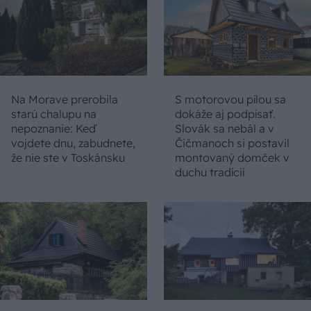
Na Morave prerobila
S motorovou pílou sa
starú chalupu na
dokáže aj podpísať.
nepoznanie: Keď
Slovák sa nebál a v
vojdete dnu, zabudnete,
Čičmanoch si postavil
že nie ste v Toskánsku
montovaný domček v
duchu tradícií