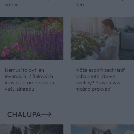
šmrnc
deň
Nemusí to byť len
Môže aspirín zachrániť
levanduľa! 7 fialových
ochabnuté izbové
krások, ktoré rozžiaria
rastliny? Pravda vás
vašu záhradu
možno prekvapí
CHALUPA