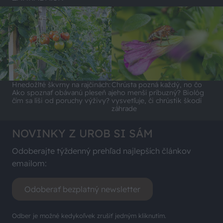
Hnedožlté škvrny na rajčinách:
Chrústa pozná každý, no čo
Ako spoznať obávanú pleseň a
jeho menší príbuzný? Biológ
čím sa líši od poruchy výživy?
vysvetľuje, či chrústik škodí
záhrade
NOVINKY Z UROB SI SÁM
Odoberajte týždenný prehľad najlepších článkov
emailom:
Odoberať bezplatný newsletter
Odber je možné kedykoľvek zrušiť jedným kliknutím.