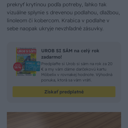
prekryť krytinou podľa potreby, ľahko tak
vizuálne splynie s drevenou podlahou, dlažbou,
linoleom či kobercom. Krabica v podlahe v
sebe naopak ukryje nevzhľadné zásuvky.
UROB SI SÁM na celý rok
zadarmo!
Predplaťte si Urob si sám na rok za 20
€ a my vám dáme darčekovú kartu
Möbelix v rovnakej hodnote. Výhodná
ponuka, ktorá sa vám vráti.
Získať predplatné