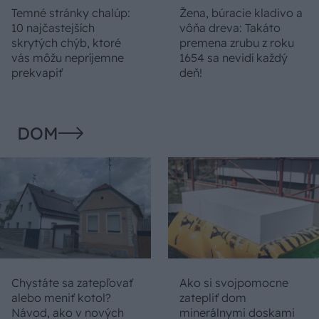
Temné stránky chalúp:
Žena, búracie kladivo a
10 najčastejších
vôňa dreva: Takáto
skrytých chýb, ktoré
premena zrubu z roku
vás môžu nepríjemne
1654 sa nevidí každý
prekvapiť
deň!
DOM
Chystáte sa zatepľovať
Ako si svojpomocne
alebo meniť kotol?
zatepliť dom
Návod, ako v nových
minerálnymi doskami