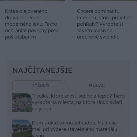
Krása olejovaného
Chcete dominantu
dreva, odolnosť
interiéru, ktorá pritiahne
moderného laku: Takto
pohľady? Vyrobte si
ochránite povrchy pred
takéto masívne
poškriabaním
orechové svietidlo
NAJČÍTANEJŠIE
TÝŽDEŇ
MESIAC
Trvalky, ktoré znesú sucho a teplo? Tieto
vysaďte na miesta, na ktoré slnko svieti
celý deň
Dom s ukážkovou záhradou: Majitelia
mali pri výbere stavebného materiálu
jasno