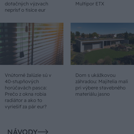
dotačných výzvach
Multipor ETX
neprísť o tisíce eur
Vnútorné žalúzie sú v
Dom s ukážkovou
40-stupňových
záhradou: Majitelia mali
horúčavách pasca:
pri výbere stavebného
Prečo z okna robia
materiálu jasno
radiátor a ako to
vyriešiť za pár eur?
NÁVODY