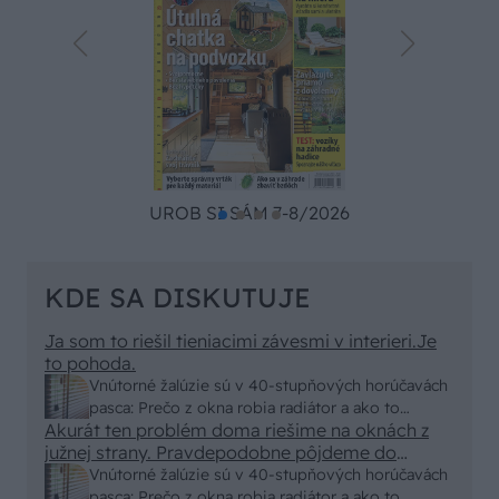
UROB SI SÁM 7-8/2026
KDE SA DISKUTUJE
Ja som to riešil tieniacimi závesmi v interieri.Je
to pohoda.
Vnútorné žalúzie sú v 40-stupňových horúčavách
pasca: Prečo z okna robia radiátor a ako to
Akurát ten problém doma riešime na oknách z
vyriešiť za pár eur?
južnej strany. Pravdepodobne pôjdeme do
vonkajšieho tienenia na spôsob markízy
Vnútorné žalúzie sú v 40-stupňových horúčavách
250x150cm. Čínsky predajcovia idú okolo 100
pasca: Prečo z okna robia radiátor a ako to