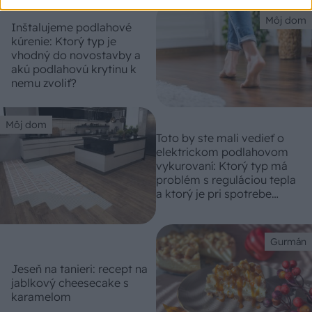
Môj dom
Inštalujeme podlahové
kúrenie: Ktorý typ je
vhodný do novostavby a
akú podlahovú krytinu k
nemu zvoliť?
Môj dom
Toto by ste mali vedieť o
elektrickom podlahovom
vykurovaní: Ktorý typ má
problém s reguláciou tepla
a ktorý je pri spotrebe
šetrný?
Gurmán
Jeseň na tanieri: recept na
jablkový cheesecake s
karamelom