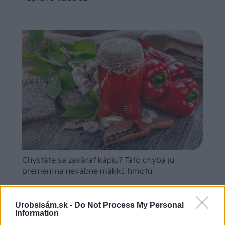
Chystáte sa zavárať kápiu? Táto chyba ju
premení na nevábne mäkkú hmotu
Urobsisám.sk -
Do Not Process My Personal
Information