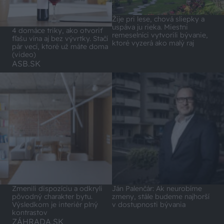
Žije pri lese, chová sliepky a
uspáva ju rieka. Miestni
4 domáce triky, ako otvoriť
remeselníci vytvorili bývanie,
fľašu vína aj bez vývrtky. Stačí
ktoré vyzerá ako malý raj
pár vecí, ktoré už máte doma
(video)
ASB.SK
Zmenili dispozíciu a odkryli
Ján Palenčár: Ak neurobíme
pôvodný charakter bytu.
zmeny, stále budeme najhorší
Výsledkom je interiér plný
v dostupnosti bývania
kontrastov
ZÁHRADA.SK