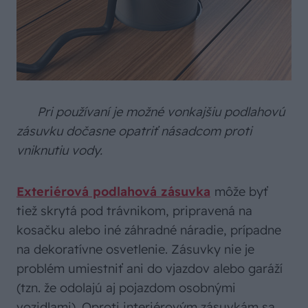
Pri používaní je možné vonkajšiu podlahovú
zásuvku dočasne opatriť násadcom proti
vniknutiu vody.
Exteriérová podlahová zásuvka
môže byť
tiež skrytá pod trávnikom, pripravená na
kosačku alebo iné záhradné náradie, prípadne
na dekoratívne osvetlenie. Zásuvky nie je
problém umiestniť ani do vjazdov alebo garáží
(tzn. že odolajú aj pojazdom osobnými
vozidlami). Oproti interiérovým zásuvkám sa