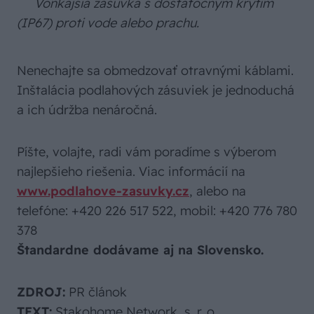
Vonkajšia zásuvka s dostatočným krytím
(IP67) proti vode alebo prachu.
Nenechajte sa obmedzovať otravnými káblami.
Inštalácia podlahových zásuviek je jednoduchá
a ich údržba nenáročná.
Píšte, volajte, radi vám poradíme s výberom
najlepšieho riešenia. Viac informácií na
www.podlahove-zasuvky.cz
, alebo na
telefóne: +420 226 517 522, mobil: +420 776 780
378
Štandardne dodávame aj na Slovensko.
ZDROJ:
PR článok
TEXT:
Stakohome Network, s. r. o.