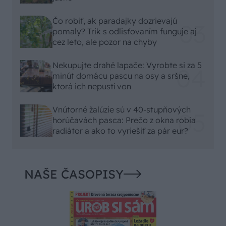
Čo robiť, ak paradajky dozrievajú
pomaly? Trik s odlisťovaním funguje aj
cez leto, ale pozor na chyby
Nekupujte drahé lapače: Vyrobte si za 5
minút domácu pascu na osy a sršne,
ktorá ich nepustí von
Vnútorné žalúzie sú v 40-stupňových
horúčavách pasca: Prečo z okna robia
radiátor a ako to vyriešiť za pár eur?
NAŠE ČASOPISY