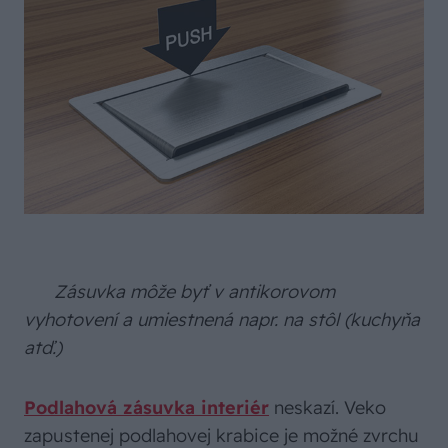
Zásuvka môže byť v antikorovom
vyhotovení a umiestnená napr. na stôl (kuchyňa
atď.)
Podlahová zásuvka interiér
neskazí. Veko
zapustenej podlahovej krabice je možné zvrchu