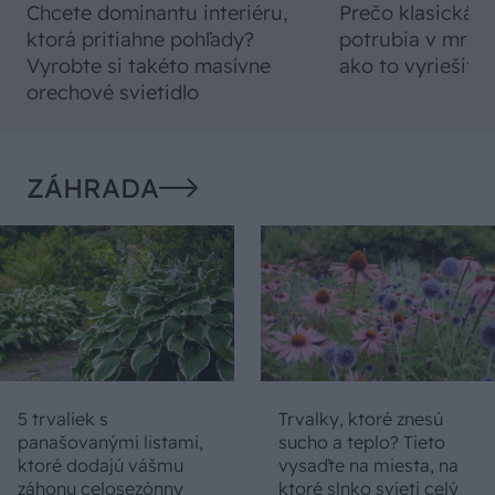
Chcete dominantu interiéru,
Prečo klasická iz
ktorá pritiahne pohľady?
potrubia v mrazo
Vyrobte si takéto masívne
ako to vyriešiť r
orechové svietidlo
ZÁHRADA
5 trvaliek s
Trvalky, ktoré znesú
panašovanými listami,
sucho a teplo? Tieto
ktoré dodajú vášmu
vysaďte na miesta, na
záhonu celosezónny
ktoré slnko svieti celý