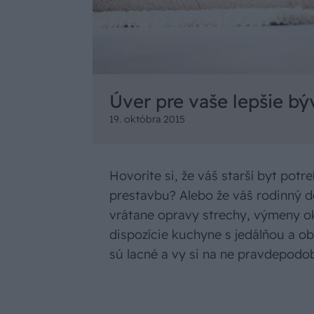
Úver pre vaše lepšie bý
19. októbra 2015
Hovoríte si, že váš starší byt pot
prestavbu? Alebo že váš rodinný 
vrátane opravy strechy, výmeny o
dispozície kuchyne s jedálňou a o
sú lacné a vy si na ne pravdepodo