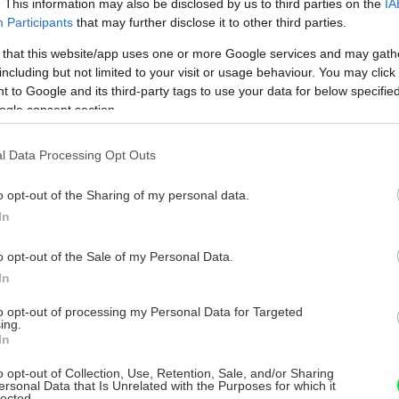
. This information may also be disclosed by us to third parties on the
IA
zabezpečenia nehnuteľnosťou. To je výborná
Participants
that may further disclose it to other third parties.
alebo jednoducho nemá čím požičané
 that this website/app uses one or more Google services and may gath
o životní partneri nebudú dokonca
including but not limited to your visit or usage behaviour. You may click 
 to Google and its third-party tags to use your data for below specifi
ogle consent section.
l Data Processing Opt Outs
j sporiteľne sa svojimi parametrami ponáša
o opt-out of the Sharing of my personal data.
ánk, ktoré sa často využívajú na
In
ak v dvoch zásadných „detailoch“. Tým prvým
o opt-out of the Sale of my Personal Data.
ožičia viac peňazí bez zábezpeky
In
podstatným „detailom“ je výhodnosť
šho úveru je dva až trikrát nižšia ako u
to opt-out of processing my Personal Data for Targeted
ing.
verov, čo sa pozitívne premietne do výšky
In
o opt-out of Collection, Use, Retention, Sale, and/or Sharing
ersonal Data that Is Unrelated with the Purposes for which it
lected.