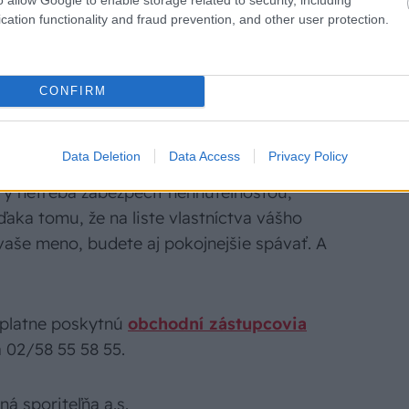
cation functionality and fraud prevention, and other user protection.
CONFIRM
 plus. Prvá stavebná sporiteľňa sa stará
Data Deletion
Data Access
Privacy Policy
sp. bývať krajšie a zdravšie, ale tiež o vašu
rý netreba zabezpečiť nehnuteľnosťou,
ďaka tomu, že na liste vlastníctva vášho
vaše meno, budete aj pokojnejšie spávať. A
zplatne poskytnú
obchodní zástupcovia
 02/58 55 58 55.
á sporiteľňa a.s.