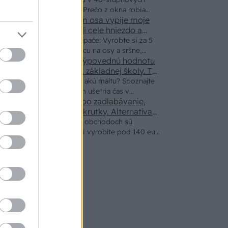
spôsob markízy 250x150cm. Čínsky
horúčavách pasca: Prečo z okna robia
predajcovia idú okolo 100 eur kus.
Bros sprej necaka kym osa vypije moje
radiátor a ako to vyriešiť za pár eur?
pivo. Zaroven nasmrdi cele hniezdo a
neostane tam nic zive. Vasa pasca
Nekupujte drahé lapače: Vyrobte si za 5
naucinke moc efektivne. Skor pritiahne
minút domácu pascu na osy a sršne,
slimaky
Ten článok mal takú výpovednú hodnotu
ktorá ich nepustí von
ako učivo pre 3 ročník základnej školy. To
fakt? AI alebo nejaka kniha z VŠ? Dnešné
Viete, kedy použiť akú maltu? Spoznajte
rychlotvrdnuce malty - pevnosť 40 Mpa a
rozdiely, ktoré vám ušetria čas v
doba schnutia tak 15 minut , k tomu
Žiadne čapovanie alebo zadlabávanie,
stavebninách aj pri práci
vodotesné s kryštálikou. A rozdiel -
všetko len na čínske skrutky. Alternatíva
slovenskej IKEI - čo sa týka pevnosti.
schnutie a zretie. Nič?
Záhradné ležadlá v obchodoch sú
Autor si nedal veľa námahy s remeselným
predražené. Toto si vyrobíte pod 140 eur
spracovaním, škoda. No lepšie než ten
a je oveľa pohodlnejšie!
odpad z DTD predávaný v Kauflande
alebo Lídli.