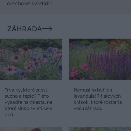
orechové svietidlo
ZÁHRADA
Trvalky, ktoré znesú
Nemusí to byť len
sucho a teplo? Tieto
levanduľa! 7 fialových
vysaďte na miesta, na
krások, ktoré rozžiaria
ktoré slnko svieti celý
vašu záhradu
deň