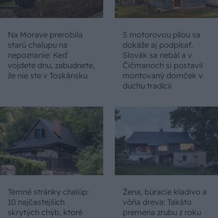
Na Morave prerobila
S motorovou pílou sa
starú chalupu na
dokáže aj podpísať.
nepoznanie: Keď
Slovák sa nebál a v
vojdete dnu, zabudnete,
Čičmanoch si postavil
že nie ste v Toskánsku
montovaný domček v
duchu tradícií
Temné stránky chalúp:
Žena, búracie kladivo a
10 najčastejších
vôňa dreva: Takáto
skrytých chýb, ktoré
premena zrubu z roku