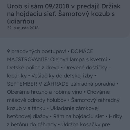
Urob si sám 09/2018 v predaji! Držiak
na hojdaciu sieť. Šamotový kozub s
údiarňou
22. augusta 2018
9 pracovných postupov! • DOMÁCE
MAJSTROVANIE: Olejová lampa s kvetmi •
Detské police z dreva • Drevené doštičky –
lopáriky • Vešiačiky do detskej izby •
SEPTEMBER V ZÁHRADE: záhradná poradňa •
Oberáme hrozno a robíme víno • Chováme
mäsové odrody holubov • Šamotový záhradný
kozub v altánku • Ukladanie zámkovej
betónovej dlažby • Rám na hojdaciu sieť • Hríby
z betónu do záhrady • Údržba kosačky pre