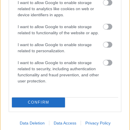
I want to allow Google to enable storage
related to analytics like cookies on web or
device identifiers in apps.
I want to allow Google to enable storage
related to functionality of the website or app.
I want to allow Google to enable storage
related to personalization.
I want to allow Google to enable storage
related to security, including authentication
functionality and fraud prevention, and other
user protection.
Poradňa: Obnova balkóna a terase
CONFIRM
Ako ju urobiť? Ten, kto má balkón či terasu v
Data Deletion
Data Access
Privacy Policy