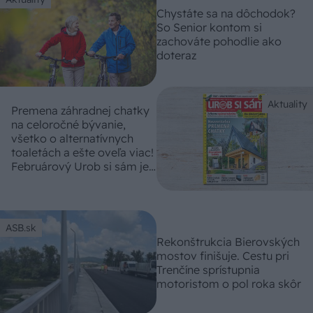
Chystáte sa na dôchodok?
So Senior kontom si
zachováte pohodlie ako
doteraz
Aktuality
Premena záhradnej chatky
na celoročné bývanie,
všetko o alternatívnych
toaletách a ešte oveľa viac!
Februárový Urob si sám je
práve v predaji
ASB.sk
Rekonštrukcia Bierovských
mostov finišuje. Cestu pri
Trenčíne sprístupnia
motoristom o pol roka skôr