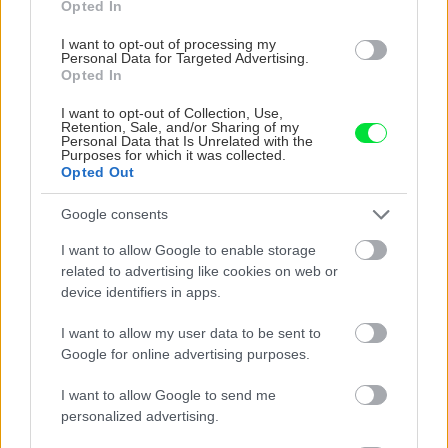
Opted In
I want to opt-out of processing my
Personal Data for Targeted Advertising.
September v záhrade
Opted In
I want to opt-out of Collection, Use,
Koncom augusta a začiatkom septembra
Retention, Sale, and/or Sharing of my
Personal Data that Is Unrelated with the
skončíme s prihnojovaním rajčiakov. Rastliny
Purposes for which it was collected.
však stále výdatne zavlažujeme, pôdu
Opted Out
zbavujeme burín, priväzujeme k opore,
Google consents
odstraňujeme suché, poškodené a chorobami
I want to allow Google to enable storage
napadnuté listy.
related to advertising like cookies on web or
device identifiers in apps.
I want to allow my user data to be sent to
Google for online advertising purposes.
I want to allow Google to send me
personalized advertising.