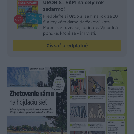
UROB SI SÁM na celý rok
zadarmo!
Predplaťte si Urob si sám na rok za 20
€ a my vám dáme darčekovú kartu
Möbelix v rovnakej hodnote. Výhodná
ponuka, ktorá sa vám vráti.
Získať predplatné