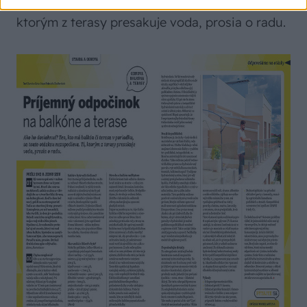
poriadku, sa touto otázkou nezapodieva. Tí,
ktorým z terasy presakuje voda, prosia o radu.