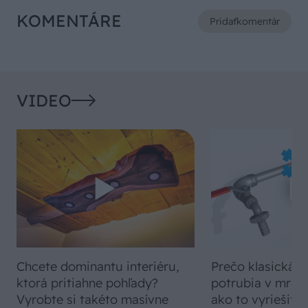
KOMENTÁRE
Pridať
komentár
VIDEO
Chcete dominantu interiéru,
Prečo klasická iz
ktorá pritiahne pohľady?
potrubia v mrazo
Vyrobte si takéto masívne
ako to vyriešiť r