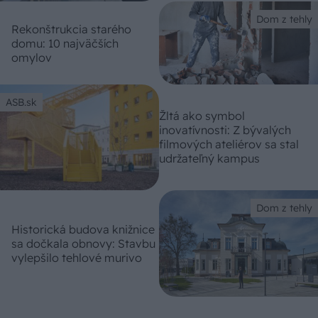
Dom z tehly
Rekonštrukcia starého
domu: 10 najväčších
omylov
ASB.sk
Žltá ako symbol
inovatívnosti: Z bývalých
filmových ateliérov sa stal
udržateľný kampus
Dom z tehly
Historická budova knižnice
sa dočkala obnovy: Stavbu
vylepšilo tehlové murivo