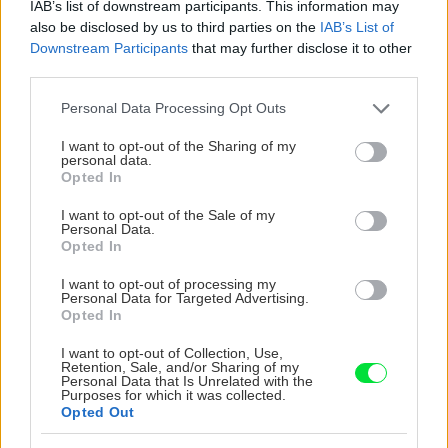
IAB’s list of downstream participants. This information may
also be disclosed by us to third parties on the
IAB’s List of
KOMENTÁRE
Pridať
komentár
Downstream Participants
that may further disclose it to other
third parties.
Please note that this website/app uses one or more Google
Personal Data Processing Opt Outs
services and may gather and store information including but
not limited to your visit or usage behaviour. You may click to
I want to opt-out of the Sharing of my
VIDEO
personal data.
grant or deny consent to Google and its third-party tags to
Opted In
use your data for below specified purposes in below Google
consent section.
I want to opt-out of the Sale of my
Personal Data.
Opted In
I want to opt-out of processing my
Personal Data for Targeted Advertising.
Opted In
I want to opt-out of Collection, Use,
Retention, Sale, and/or Sharing of my
Personal Data that Is Unrelated with the
Purposes for which it was collected.
Chcete dominantu interiéru,
Prečo klasická iz
Opted Out
ktorá pritiahne pohľady?
potrubia v mrazo
Vyrobte si takéto masívne
ako to vyriešiť r