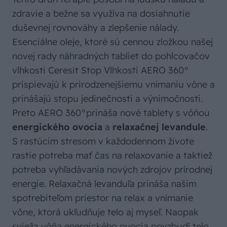
zdravie a bežne sa využíva na dosiahnutie
duševnej rovnováhy a zlepšenie nálady.
Esenciálne oleje, ktoré sú cennou zložkou našej
novej rady náhradných tabliet do pohlcovačov
vlhkosti Ceresit Stop Vlhkosti AERO 360°
prispievajú k prirodzenejšiemu vnímaniu vône a
prinášajú stopu jedinečnosti a výnimočnosti.
Preto AERO 360°prináša nové tablety s vôňou
energického ovocia
a
relaxačnej levandule
.
S rastúcim stresom v každodennom živote
rastie potreba mať čas na relaxovanie a taktiež
potreba vyhľadávania nových zdrojov prírodnej
energie. Relaxačná levanduľa prináša našim
spotrebiteľom priestor na relax a vnímanie
vône, ktorá ukľudňuje telo aj myseľ. Naopak
svieža vôňa energického ovocia povzbudí telo