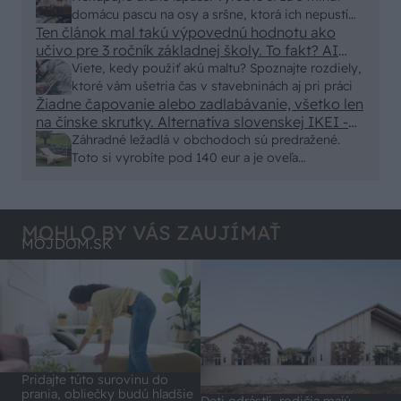
Skor pritiahne slimaky
domácu pascu na osy a sršne, ktorá ich nepustí
Ten článok mal takú výpovednú hodnotu ako
von
učivo pre 3 ročník základnej školy. To fakt? AI
alebo nejaka kniha z VŠ? Dnešné rychlotvrdnuce
Viete, kedy použiť akú maltu? Spoznajte rozdiely,
malty - pevnosť 40 Mpa a doba schnutia tak 15
ktoré vám ušetria čas v stavebninách aj pri práci
minut , k tomu vodotesné s kryštálikou. A rozdiel
Žiadne čapovanie alebo zadlabávanie, všetko len
na čínske skrutky. Alternatíva slovenskej IKEI -
- schnutie a zretie. Nič?
čo sa týka pevnosti. Autor si nedal veľa námahy s
Záhradné ležadlá v obchodoch sú predražené.
remeselným spracovaním, škoda. No lepšie než
Toto si vyrobíte pod 140 eur a je oveľa
ten odpad z DTD predávaný v Kauflande alebo
pohodlnejšie!
Lídli.
MOHLO BY VÁS ZAUJÍMAŤ
MÔJDOM.SK
Pridajte túto surovinu do
prania, obliečky budú hladšie
Deti odrástli, rodičia majú