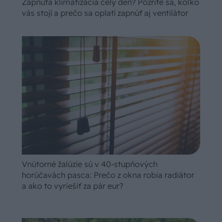
Zapnutá klimatizácia celý deň? Pozrite sa, koľko
vás stojí a prečo sa oplatí zapnúť aj ventilátor
Vnútorné žalúzie sú v 40-stupňových
horúčavách pasca: Prečo z okna robia radiátor
a ako to vyriešiť za pár eur?