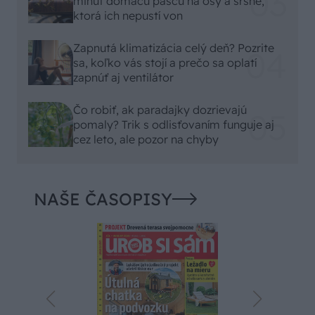
minút domácu pascu na osy a sršne,
ktorá ich nepustí von
Zapnutá klimatizácia celý deň? Pozrite
sa, koľko vás stojí a prečo sa oplatí
zapnúť aj ventilátor
Čo robiť, ak paradajky dozrievajú
pomaly? Trik s odlisťovaním funguje aj
cez leto, ale pozor na chyby
NAŠE ČASOPISY