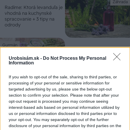
Záhrada
Radíme: Ktorá levanduľa je
vhodná na kuchynské
spracovanie + 3 tipy na
odrody
Gurmán
Päť minút práce, vôňa na
Urobsisám.sk -
Do Not Process My Personal
celý rok: Návod na pravý
Information
levanduľový cukor
If you wish to opt-out of the sale, sharing to third parties, or
processing of your personal or sensitive information for
Záhrada
targeted advertising by us, please use the below opt-out
10 okrasných rastlín, ktoré
section to confirm your selection. Please note that after your
môžeme rezať v marci: Ako
opt-out request is processed you may continue seeing
správne na ich predjarný
interest-based ads based on personal information utilized by
rez?
us or personal information disclosed to third parties prior to
your opt-out. You may separately opt-out of the further
disclosure of your personal information by third parties on the