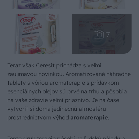
Teraz však Ceresit prichádza s veľmi
zaujímavou novinkou. Aromatizované náhradné
tablety s vôňou aromaterapie s prídavkom
esenciálnych olejov sú prvé na trhu a pôsobia
na vaše zdravie veľmi priaznivo. Je na čase
vytvoriť si doma jedinečnú atmosféru
prostredníctvom výhod
aromaterapie
.
Tento druh terapie pôsobí na ľudskú náladu a