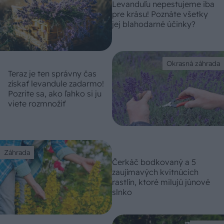
Levanduľu nepestujeme iba
pre krásu! Poznáte všetky
jej blahodarné účinky?
Okrasná záhrada
Teraz je ten správny čas
získať levandule zadarmo!
Pozrite sa, ako ľahko si ju
viete rozmnožiť
Záhrada
Čerkáč bodkovaný a 5
zaujímavých kvitnúcich
rastlín, ktoré milujú júnové
slnko