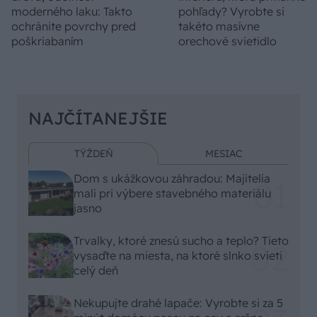
moderného laku: Takto
pohľady? Vyrobte si
ochránite povrchy pred
takéto masívne
poškriabaním
orechové svietidlo
NAJČÍTANEJŠIE
TÝŽDEŇ
MESIAC
Dom s ukážkovou záhradou: Majitelia
mali pri výbere stavebného materiálu
jasno
Trvalky, ktoré znesú sucho a teplo? Tieto
vysaďte na miesta, na ktoré slnko svieti
celý deň
Nekupujte drahé lapače: Vyrobte si za 5