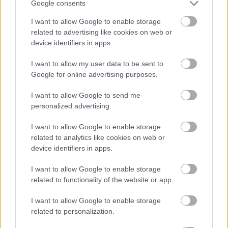
Google consents
orechové svietidlo
I want to allow Google to enable storage
related to advertising like cookies on web or
device identifiers in apps.
ZÁHRADA
I want to allow my user data to be sent to
Google for online advertising purposes.
I want to allow Google to send me
personalized advertising.
I want to allow Google to enable storage
related to analytics like cookies on web or
device identifiers in apps.
Trvalky, ktoré znesú
Nemusí to byť len
I want to allow Google to enable storage
sucho a teplo? Tieto
levanduľa! 7 fialových
related to functionality of the website or app.
vysaďte na miesta, na
krások, ktoré rozžiaria
ktoré slnko svieti celý
vašu záhradu
I want to allow Google to enable storage
deň
related to personalization.