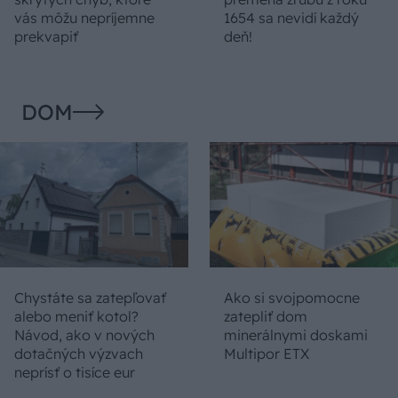
vás môžu nepríjemne
1654 sa nevidí každý
prekvapiť
deň!
DOM
Chystáte sa zatepľovať
Ako si svojpomocne
alebo meniť kotol?
zatepliť dom
Návod, ako v nových
minerálnymi doskami
dotačných výzvach
Multipor ETX
neprísť o tisíce eur