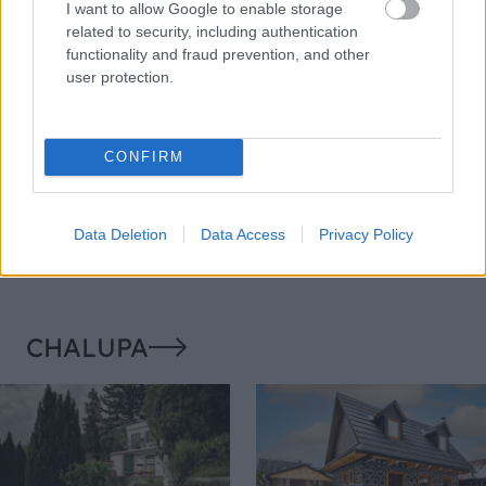
I want to allow Google to enable storage
related to security, including authentication
functionality and fraud prevention, and other
user protection.
CONFIRM
Môže aspirín zachrániť
Júlový reštart uhoriek
ochabnuté izbové
nakladačiek: Ako ich
rastliny? Pravda vás
podporiť k druhej vlne
Data Deletion
Data Access
Privacy Policy
možno prekvapí
kvitnutia?
CHALUPA