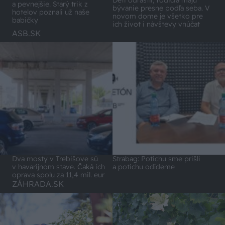
a pevnejšie. Starý trik z
bývanie presne podľa seba. V
hotelov poznali už naše
novom dome je všetko pre
babičky
ich život i návštevy vnúčat
ASB.SK
Dva mosty v Trebišove sú
Strabag: Potichu sme prišli
v havarijnom stave. Čaká ich
a potichu odídeme
oprava spolu za 11,4 mil. eur
ZÁHRADA.SK