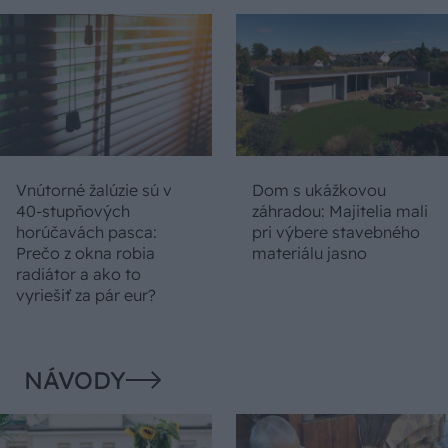
Vnútorné žalúzie sú v
Dom s ukážkovou
40-stupňových
záhradou: Majitelia mali
horúčavách pasca:
pri výbere stavebného
Prečo z okna robia
materiálu jasno
radiátor a ako to
vyriešiť za pár eur?
NÁVODY