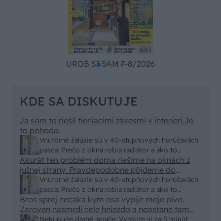
UROB SI SÁM 7-8/2026
KDE SA DISKUTUJE
Ja som to riešil tieniacimi závesmi v interieri.Je
to pohoda.
Vnútorné žalúzie sú v 40-stupňových horúčavách
pasca: Prečo z okna robia radiátor a ako to
Akurát ten problém doma riešime na oknách z
vyriešiť za pár eur?
južnej strany. Pravdepodobne pôjdeme do
vonkajšieho tienenia na spôsob markízy
Vnútorné žalúzie sú v 40-stupňových horúčavách
250x150cm. Čínsky predajcovia idú okolo 100
pasca: Prečo z okna robia radiátor a ako to
eur kus.
Bros sprej necaka kym osa vypije moje pivo.
vyriešiť za pár eur?
Zaroven nasmrdi cele hniezdo a neostane tam
nic zive. Vasa pasca naucinke moc efektivne.
Nekupujte drahé lapače: Vyrobte si za 5 minút