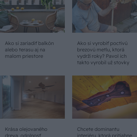
Ako si zariadiť balkón
Ako si vyrobiť poctivú
alebo terasu aj na
brezovú metlu, ktorá
malom priestore
vydrží roky? Pavol ich
takto vyrobil už stovky
Krása olejovaného
Chcete dominantu
dreva, odolnosť
interiéru, ktorá pritiahne