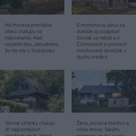
Na Morave prerobila
S motorovou pílou sa
starú chalupu na
dokáže aj podpísať.
nepoznanie: Keď
Slovák sa nebál a v
vojdete dnu, zabudnete,
Čičmanoch si postavil
že nie ste v Toskánsku
montovaný domček v
duchu tradícií
Temné stránky chalúp:
Žena, búracie kladivo a
10 najčastejších
vôňa dreva: Takáto
skrytých chýb, ktoré
premena zrubu z roku