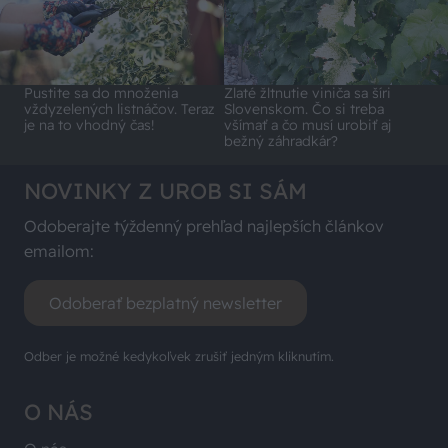
Pustite sa do množenia
Zlaté žltnutie viniča sa šíri
vždyzelených listnáčov. Teraz
Slovenskom. Čo si treba
je na to vhodný čas!
všímať a čo musí urobiť aj
bežný záhradkár?
NOVINKY Z UROB SI SÁM
Odoberajte týždenný prehľad najlepších článkov
emailom:
Odoberať bezplatný newsletter
Odber je možné kedykoľvek zrušiť jedným kliknutím.
O NÁS