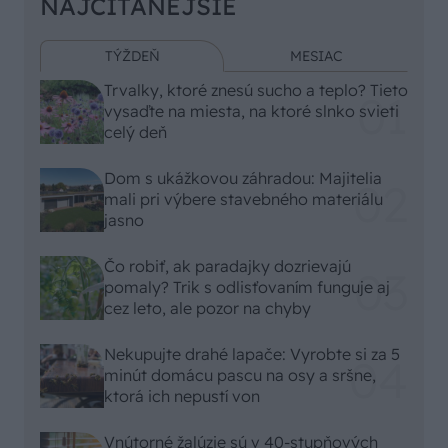
NAJČÍTANEJŠIE
TÝŽDEŇ
MESIAC
Trvalky, ktoré znesú sucho a teplo? Tieto
vysaďte na miesta, na ktoré slnko svieti
celý deň
Dom s ukážkovou záhradou: Majitelia
mali pri výbere stavebného materiálu
jasno
Čo robiť, ak paradajky dozrievajú
pomaly? Trik s odlisťovaním funguje aj
cez leto, ale pozor na chyby
Nekupujte drahé lapače: Vyrobte si za 5
minút domácu pascu na osy a sršne,
ktorá ich nepustí von
Vnútorné žalúzie sú v 40-stupňových