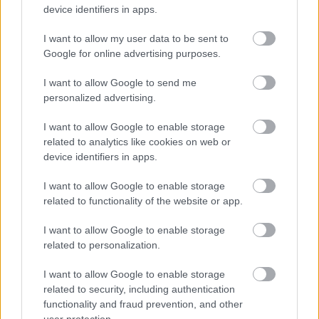
device identifiers in apps.
I want to allow my user data to be sent to
Google for online advertising purposes.
I want to allow Google to send me
personalized advertising.
I want to allow Google to enable storage
related to analytics like cookies on web or
device identifiers in apps.
Chcete dominantu interiéru,
Prečo klasická iz
ktorá pritiahne pohľady?
potrubia v mrazo
I want to allow Google to enable storage
Vyrobte si takéto masívne
ako to vyriešiť r
related to functionality of the website or app.
orechové svietidlo
I want to allow Google to enable storage
related to personalization.
I want to allow Google to enable storage
ZÁHRADA
related to security, including authentication
functionality and fraud prevention, and other