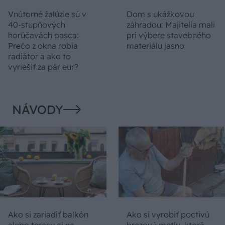
Vnútorné žalúzie sú v
Dom s ukážkovou
40-stupňových
záhradou: Majitelia mali
horúčavách pasca:
pri výbere stavebného
Prečo z okna robia
materiálu jasno
radiátor a ako to
vyriešiť za pár eur?
NÁVODY
Ako si zariadiť balkón
Ako si vyrobiť poctivú