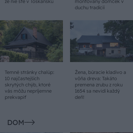
že nie ste v Toskánsku
montovaný domček v
duchu tradícií
Temné stránky chalúp:
Žena, búracie kladivo a
10 najčastejších
vôňa dreva: Takáto
skrytých chýb, ktoré
premena zrubu z roku
vás môžu nepríjemne
1654 sa nevidí každý
prekvapiť
deň!
DOM