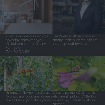
Zmenili dispozíciu a odkryli
Ján Palenčár: Ak neurobíme
pôvodný charakter bytu.
zmeny, stále budeme najhorší
Výsledkom je interiér plný
v dostupnosti bývania
kontrastov
ZÁHRADA.SK
Hnedožlté škvrny na rajčinách:
Chrústa pozná každý, no čo
Ako spoznať obávanú pleseň a
jeho menší príbuzný? Biológ
čím sa líši od poruchy výživy?
vysvetľuje, či chrústik škodí
záhrade