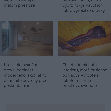
alebo terasu aj na
brezovú metlu, ktorá
malom priestore
vydrží roky? Pavol ich
takto vyrobil už stovky
Krása olejovaného
Chcete dominantu
dreva, odolnosť
interiéru, ktorá pritiahne
moderného laku: Takto
pohľady? Vyrobte si
ochránite povrchy pred
takéto masívne
poškriabaním
orechové svietidlo