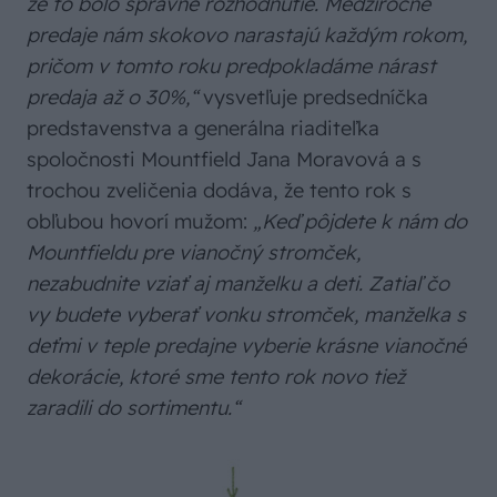
že to bolo správne rozhodnutie. Medziročné
predaje nám skokovo narastajú každým rokom,
pričom v tomto roku predpokladáme nárast
predaja až o 30%,“
vysvetľuje predsedníčka
predstavenstva a generálna riaditeľka
spoločnosti Mountfield Jana Moravová a s
trochou zveličenia dodáva, že tento rok s
obľubou hovorí mužom:
„Keď pôjdete k nám do
Mountfieldu pre vianočný stromček,
nezabudnite vziať aj manželku a deti. Zatiaľ čo
vy budete vyberať vonku stromček, manželka s
deťmi v teple predajne vyberie krásne vianočné
dekorácie, ktoré sme tento rok novo tiež
zaradili do sortimentu.“