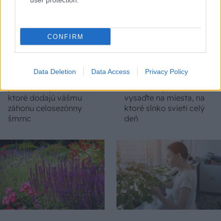
user protection.
CONFIRM
Data Deletion
Data Access
Privacy Policy
5 trvaliek s
Trvalky, ktoré znesú
panašovanými listami,
sucho a teplo? Tieto
ktoré dodajú vášmu
vysaďte na miesta, na
záhonu celosezónny
ktoré slnko svieti celý
šmrnc
deň