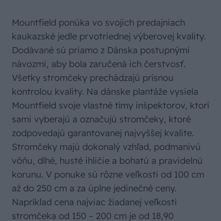
Mountfield ponúka vo svojich predajniach
kaukazské jedle prvotriednej výberovej kvality.
Dodávané sú priamo z Dánska postupnými
návozmi, aby bola zaručená ich čerstvosť.
Všetky stromčeky prechádzajú prísnou
kontrolou kvality. Na dánske plantáže vysiela
Mountfield svoje vlastné tímy inšpektorov, ktorí
sami vyberajú a označujú stromčeky, ktoré
zodpovedajú garantovanej najvyššej kvalite.
Stromčeky majú dokonalý vzhľad, podmanivú
vôňu, dlhé, husté ihličie a bohatú a pravidelnú
korunu. V ponuke sú rôzne veľkosti od 100 cm
až do 250 cm a za úplne jedinečné ceny.
Napríklad cena najviac žiadanej veľkosti
stromčeka od 150 – 200 cm je od 18,90