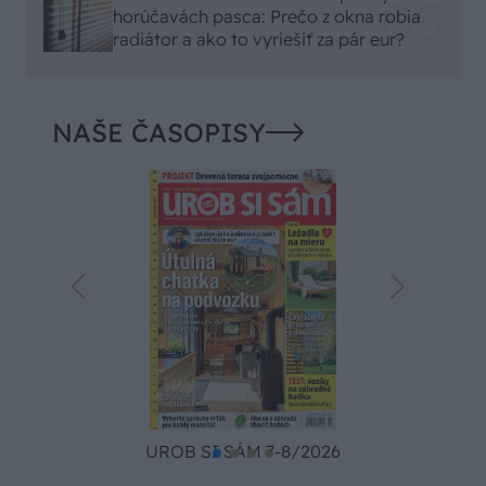
horúčavách pasca: Prečo z okna robia
radiátor a ako to vyriešiť za pár eur?
NAŠE ČASOPISY
UROB SI SÁM 7-8/2026