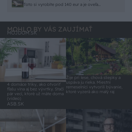
remeselným spracovaním, škoda. No lepšie než
Toto si vyrobíte pod 140 eur a je oveľa
ten odpad z DTD predávaný v Kauflande alebo
pohodlnejšie!
Lídli.
MOHLO BY VÁS ZAUJÍMAŤ
MÔJDOM.SK
Žije pri lese, chová sliepky a
uspáva ju rieka. Miestni
4 domáce triky, ako otvoriť
remeselníci vytvorili bývanie,
fľašu vína aj bez vývrtky. Stačí
ktoré vyzerá ako malý raj
pár vecí, ktoré už máte doma
(video)
ASB.SK