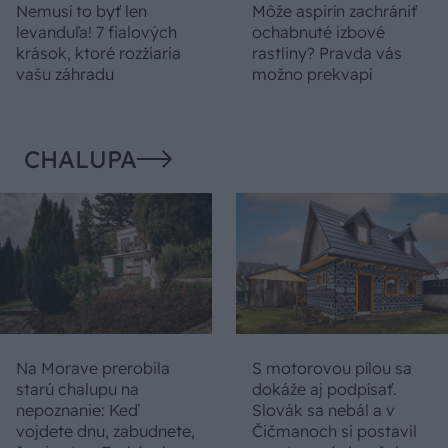
Nemusí to byť len
Môže aspirín zachrániť
levanduľa! 7 fialových
ochabnuté izbové
krások, ktoré rozžiaria
rastliny? Pravda vás
vašu záhradu
možno prekvapí
CHALUPA
Na Morave prerobila
S motorovou pílou sa
starú chalupu na
dokáže aj podpísať.
nepoznanie: Keď
Slovák sa nebál a v
vojdete dnu, zabudnete,
Čičmanoch si postavil