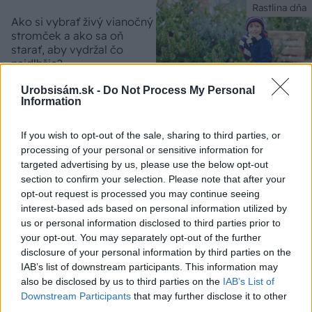
Rastlina dňa
Ako si vybrať živý vianočný
stromček a ako sa oň
starať, aby vydržal čo
najdlhšie?
Urobsisám.sk -
Do Not Process My Personal
Information
Námestie s bratislavskou
ASB.sk
If you wish to opt-out of the sale, sharing to third parties, or
kvalitou. Smolenice získajú
processing of your personal or sensitive information for
atraktívny verejný priestor
targeted advertising by us, please use the below opt-out
spájajúci kultúru aj
section to confirm your selection. Please note that after your
každodenný život
opt-out request is processed you may continue seeing
interest-based ads based on personal information utilized by
Gurmán
us or personal information disclosed to third parties prior to
your opt-out. You may separately opt-out of the further
Ako zabrániť vysychaniu
disclosure of your personal information by third parties on the
vianočného pečiva? Triky,
ktoré fungujú
IAB’s list of downstream participants. This information may
also be disclosed by us to third parties on the
IAB’s List of
Downstream Participants
that may further disclose it to other
third parties.