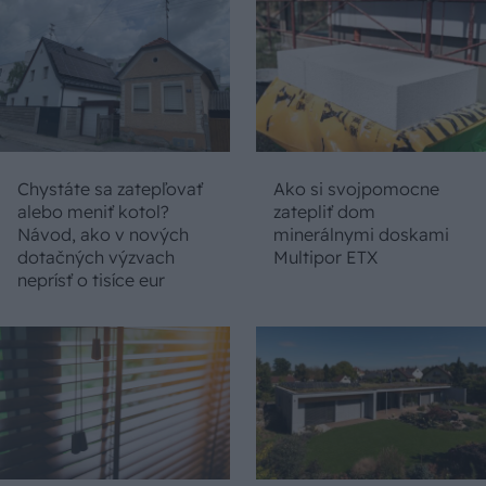
Chystáte sa zatepľovať
Ako si svojpomocne
alebo meniť kotol?
zatepliť dom
Návod, ako v nových
minerálnymi doskami
dotačných výzvach
Multipor ETX
neprísť o tisíce eur