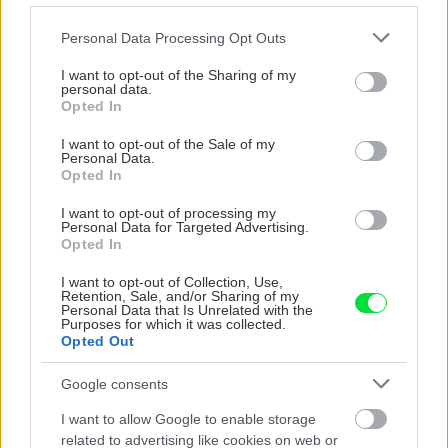
Útulný, priestranný a
Môj dom
nesmierne príťažlivý! Takto
Please note that this website/app uses one or more Google
Personal Data Processing Opt Outs
vyzerá perfektný domov
services and may gather and store information including but
staršieho páru s
not limited to your visit or usage behaviour. You may click to
I want to opt-out of the Sharing of my
personal data.
odrastenými deťmi
grant or deny consent to Google and its third-party tags to
Opted In
use your data for below specified purposes in below Google
consent section.
Môj dom
I want to opt-out of the Sale of my
Toto stačí aplikovať na
Personal Data.
zrkadlo v kúpeľni a
Opted In
prestane sa zahmlievať!
Jednoduchý trik pritom
I want to opt-out of processing my
Personal Data for Targeted Advertising.
zaberie len chvíľku (VIDEO)
Opted In
I want to opt-out of Collection, Use,
Retention, Sale, and/or Sharing of my
Personal Data that Is Unrelated with the
KOMENTÁRE
Purposes for which it was collected.
Pridať
komentár
Opted Out
Google consents
I want to allow Google to enable storage
VIDEO
related to advertising like cookies on web or