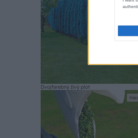
authenti
Dvojfarebný živý plot
Nár