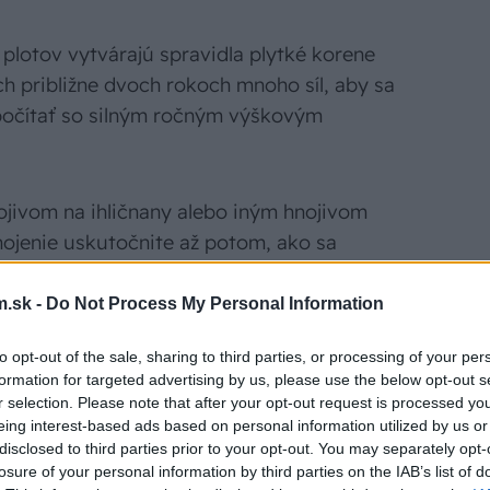
plotov vytvárajú spravidla plytké korene
ch približne dvoch rokoch mnoho síl, aby sa
 počítať so silným ročným výškovým
jivom na ihličnany alebo iným hnojivom
nojenie uskutočnite až potom, ako sa
hodne nepridávajte do pôdy hnojivo alebo
.sk -
Do Not Process My Personal Information
to opt-out of the sale, sharing to third parties, or processing of your per
formation for targeted advertising by us, please use the below opt-out s
r selection. Please note that after your opt-out request is processed y
eing interest-based ads based on personal information utilized by us or
disclosed to third parties prior to your opt-out. You may separately opt-
losure of your personal information by third parties on the IAB’s list of