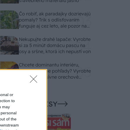
stavebného materiálu jasno
Čo robiť, ak paradajky dozrievajú
pomaly? Trik s odlisťovaním
funguje aj cez leto, ale pozor na
chyby
Nekupujte drahé lapače: Vyrobte
si za 5 minút domácu pascu na
osy a sršne, ktorá ich nepustí von
Chcete dominantu interiéru,
ktorá pritiahne pohľady? Vyrobte
si takéto masívne orechové
svietidlo
sonal or
ection to
NAŠE ČASOPISY
ou may
 personal
out of the
 downstream