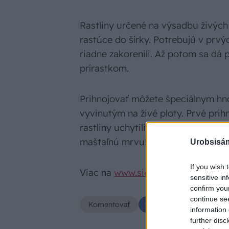
Rastliny určené na výsadbu živých 
rastúce do šírky. Potrebujú v prvý
riadne zakorenili. Až potom sa dá
prírastkom.
Prihnojovať môžete špeciálnym hno
vyvinutým na živé ploty. Prvé prih
rastliny uchytili; pri výsadbe roz
maštaľnú mrvu!
Urobsisám
If you wish 
Viac na
www.sieberz.sk
sensitive in
confirm you
continue se
Komentovať
Zdieľať
information 
further disc