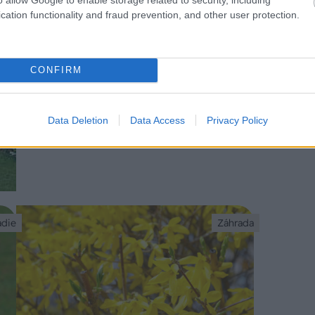
cation functionality and fraud prevention, and other user protection.
CONFIRM
Ako si vysadiť jedlý a okrasný živý plot
Data Deletion
Data Access
Privacy Policy
adie
Záhrada