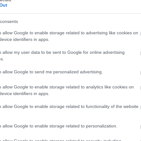
a ako to vyriešiť za pár eur?
Out
consents
o allow Google to enable storage related to advertising like cookies on
evice identifiers in apps.
o allow my user data to be sent to Google for online advertising
s.
to allow Google to send me personalized advertising.
o allow Google to enable storage related to analytics like cookies on
evice identifiers in apps.
rá
Chystáte sa zavárať kápiu? Táto chyba ju
vky
premení na nevábne mäkkú hmotu
o allow Google to enable storage related to functionality of the website
 dňa
Okrasná záhrada
o allow Google to enable storage related to personalization.
o allow Google to enable storage related to security, including