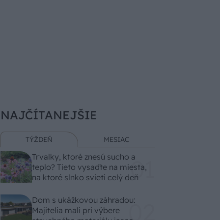
NAJČÍTANEJŠIE
TÝŽDEŇ
MESIAC
Trvalky, ktoré znesú sucho a
teplo? Tieto vysaďte na miesta,
na ktoré slnko svieti celý deň
Dom s ukážkovou záhradou:
Majitelia mali pri výbere