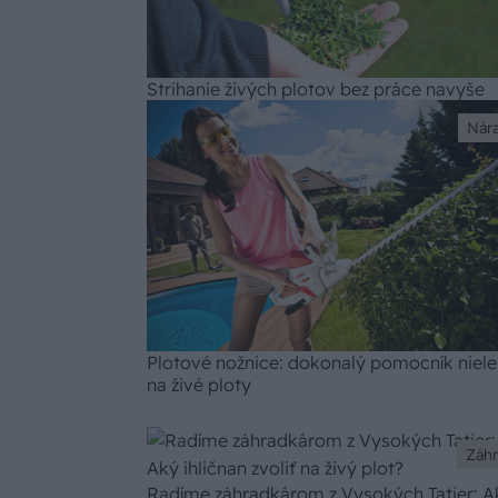
Strihanie živých plotov bez práce navyše
Nár
Plotové nožnice: dokonalý pomocník niel
na živé ploty
Záh
Radíme záhradkárom z Vysokých Tatier: A