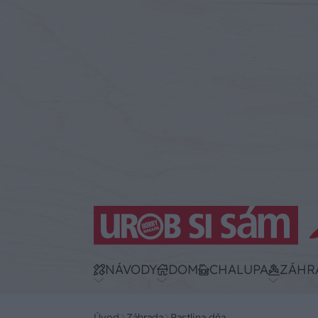
NÁVODY
DOM
CHALUPA
ZÁHR
Úvod
Záhrada
Rastlina dňa