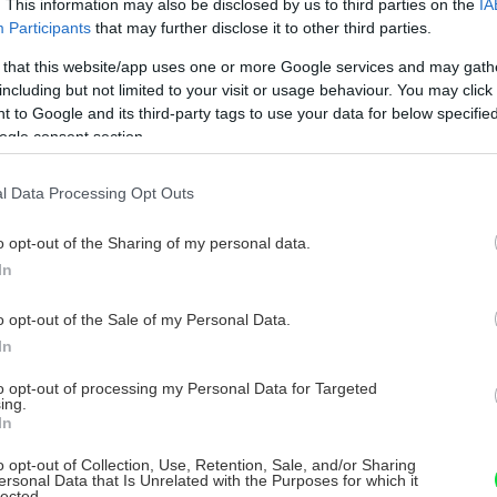
. This information may also be disclosed by us to third parties on the
IA
Participants
that may further disclose it to other third parties.
živý plot
 that this website/app uses one or more Google services and may gath
including but not limited to your visit or usage behaviour. You may click 
 to Google and its third-party tags to use your data for below specifi
ogle consent section.
l Data Processing Opt Outs
o opt-out of the Sharing of my personal data.
In
o opt-out of the Sale of my Personal Data.
In
to opt-out of processing my Personal Data for Targeted
ing.
In
Vnútorné žalúzie sú v 40-stupňových
o opt-out of Collection, Use, Retention, Sale, and/or Sharing
ersonal Data that Is Unrelated with the Purposes for which it
horúčavách pasca: Prečo z okna robia radiátor
lected.