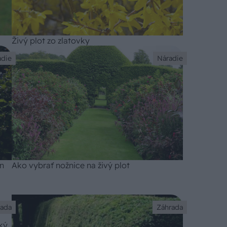
Živý plot zo zlatovky
adie
Náradie
en
Ako vybrať nožnice na živý plot
rada
Záhrada
ký