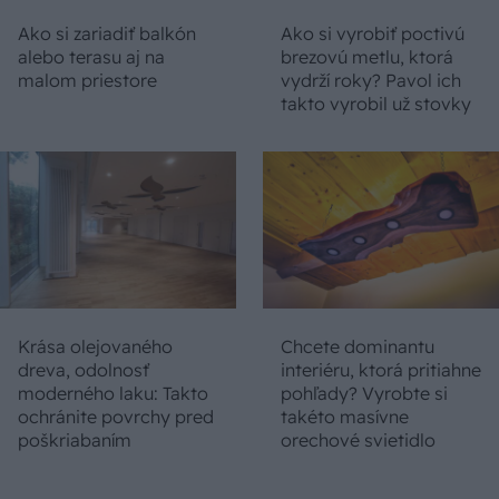
Ako si zariadiť balkón
Ako si vyrobiť poctivú
alebo terasu aj na
brezovú metlu, ktorá
malom priestore
vydrží roky? Pavol ich
takto vyrobil už stovky
Krása olejovaného
Chcete dominantu
dreva, odolnosť
interiéru, ktorá pritiahne
moderného laku: Takto
pohľady? Vyrobte si
ochránite povrchy pred
takéto masívne
poškriabaním
orechové svietidlo