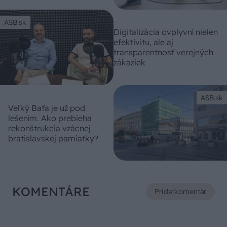
ASB.sk
Digitalizácia ovplyvní nielen
efektivitu, ale aj
transparentnosť verejných
zákaziek
ASB.sk
Veľký Baťa je už pod
lešením. Ako prebieha
rekonštrukcia vzácnej
bratislavskej pamiatky?
KOMENTÁRE
Pridať
komentár