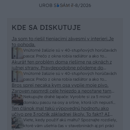
UROB SI SÁM 7-8/2026
KDE SA DISKUTUJE
Ja som to riešil tieniacimi závesmi v interieri.Je
to pohoda.
Vnútorné žalúzie sú v 40-stupňových horúčavách
pasca: Prečo z okna robia radiátor a ako to
Akurát ten problém doma riešime na oknách z
vyriešiť za pár eur?
južnej strany. Pravdepodobne pôjdeme do
vonkajšieho tienenia na spôsob markízy
Vnútorné žalúzie sú v 40-stupňových horúčavách
250x150cm. Čínsky predajcovia idú okolo 100
pasca: Prečo z okna robia radiátor a ako to
eur kus.
Bros sprej necaka kym osa vypije moje pivo.
vyriešiť za pár eur?
Zaroven nasmrdi cele hniezdo a neostane tam
nic zive. Vasa pasca naucinke moc efektivne.
Nekupujte drahé lapače: Vyrobte si za 5 minút
Skor pritiahne slimaky
domácu pascu na osy a sršne, ktorá ich nepustí
Ten článok mal takú výpovednú hodnotu ako
von
učivo pre 3 ročník základnej školy. To fakt? AI
alebo nejaka kniha z VŠ? Dnešné rychlotvrdnuce
Viete, kedy použiť akú maltu? Spoznajte rozdiely,
malty - pevnosť 40 Mpa a doba schnutia tak 15
ktoré vám ušetria čas v stavebninách aj pri práci