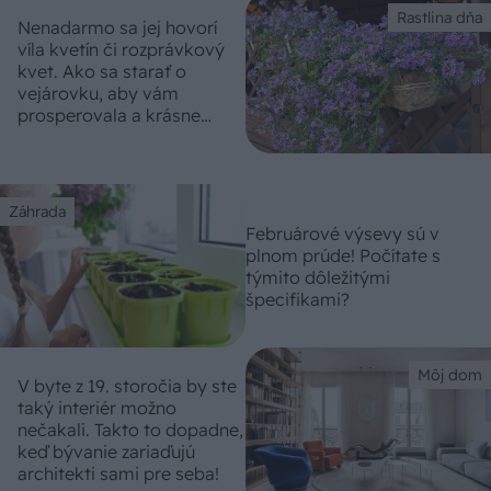
Rastlina dňa
Nenadarmo sa jej hovorí
víla kvetín či rozprávkový
kvet. Ako sa starať o
vejárovku, aby vám
prosperovala a krásne
kvitla?
Záhrada
Februárové výsevy sú v
plnom prúde! Počítate s
týmito dôležitými
špecifikami?
Môj dom
V byte z 19. storočia by ste
taký interiér možno
nečakali. Takto to dopadne,
keď bývanie zariaďujú
architekti sami pre seba!