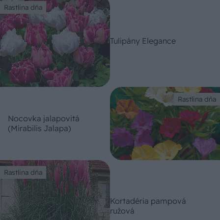
Rastlina dňa
Tulipány Elegance
Rastlina dňa
Nocovka jalapovitá
(Mirabilis Jalapa)
Rastlina dňa
Kortadéria pampová
ružová