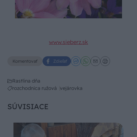
www.sieberz.sk
Komentovať
Zdieľať
Rastlina dňa
rozchodnica ružová
vejárovka
SÚVISIACE