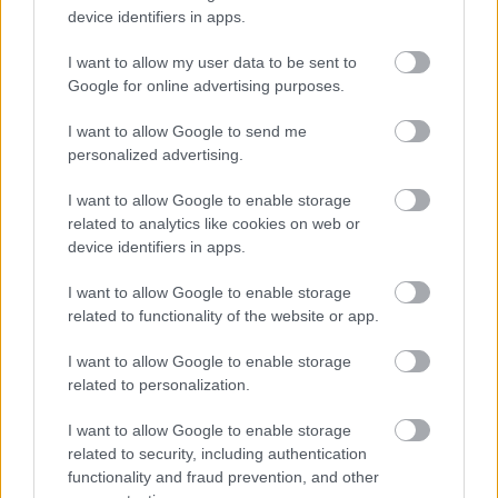
device identifiers in apps.
I want to allow my user data to be sent to
Môže aspirín zachrániť
Júlový reštart uhoriek
Google for online advertising purposes.
ochabnuté izbové
nakladačiek: Ako ich
rastliny? Pravda vás
podporiť k druhej vlne
I want to allow Google to send me
možno prekvapí
kvitnutia?
personalized advertising.
I want to allow Google to enable storage
related to analytics like cookies on web or
CHALUPA
device identifiers in apps.
I want to allow Google to enable storage
related to functionality of the website or app.
I want to allow Google to enable storage
related to personalization.
I want to allow Google to enable storage
related to security, including authentication
Na Morave prerobila
S motorovou pílou sa
functionality and fraud prevention, and other
starú chalupu na
dokáže aj podpísať.