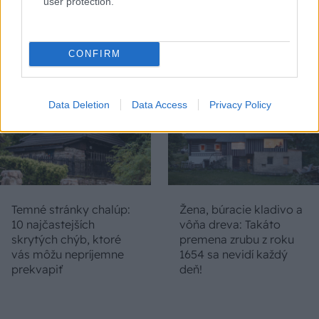
user protection.
nepoznanie: Keď
Slovák sa nebál a v
vojdete dnu, zabudnete,
Čičmanoch si postavil
že nie ste v Toskánsku
montovaný domček v
duchu tradícií
CONFIRM
Data Deletion
Data Access
Privacy Policy
Temné stránky chalúp:
Žena, búracie kladivo a
10 najčastejších
vôňa dreva: Takáto
skrytých chýb, ktoré
premena zrubu z roku
vás môžu nepríjemne
1654 sa nevidí každý
prekvapiť
deň!