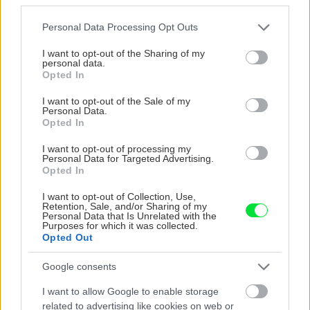
Please note that this website/app uses one or more Google
Personal Data Processing Opt Outs
services and may gather and store information including but
not limited to your visit or usage behaviour. You may click to
I want to opt-out of the Sharing of my
personal data.
grant or deny consent to Google and its third-party tags to
Opted In
use your data for below specified purposes in below Google
consent section.
I want to opt-out of the Sale of my
Personal Data.
Opted In
Trvalky, ktoré znesú
Nemusí to byť len
I want to opt-out of processing my
sucho a teplo? Tieto
levanduľa! 7 fialových
Personal Data for Targeted Advertising.
Opted In
vysaďte na miesta, na
krások, ktoré rozžiaria
ktoré slnko svieti celý
vašu záhradu
I want to opt-out of Collection, Use,
deň
Retention, Sale, and/or Sharing of my
Personal Data that Is Unrelated with the
Purposes for which it was collected.
Opted Out
Google consents
I want to allow Google to enable storage
related to advertising like cookies on web or