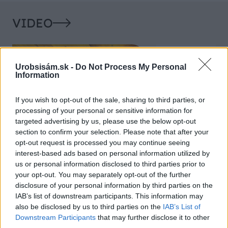
VIDEO
Urobsisám.sk -
Do Not Process My Personal
Information
If you wish to opt-out of the sale, sharing to third parties, or
processing of your personal or sensitive information for
targeted advertising by us, please use the below opt-out
section to confirm your selection. Please note that after your
opt-out request is processed you may continue seeing
Chcete dominantu interiéru,
Prečo klasická iz
interest-based ads based on personal information utilized by
ktorá pritiahne pohľady?
potrubia v mrazo
us or personal information disclosed to third parties prior to
Vyrobte si takéto masívne
ako to vyriešiť r
your opt-out. You may separately opt-out of the further
orechové svietidlo
disclosure of your personal information by third parties on the
IAB’s list of downstream participants. This information may
also be disclosed by us to third parties on the
IAB’s List of
Downstream Participants
that may further disclose it to other
ZÁHRADA
third parties.