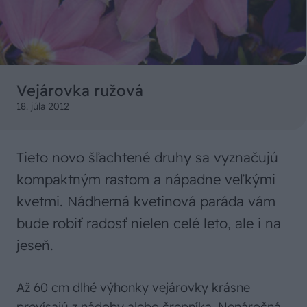
Vejárovka ružová
18. júla 2012
Tieto novo šľachtené druhy sa vyznačujú
kompaktným rastom a nápadne veľkými
kvetmi. Nádherná kvetinová paráda vám
bude robiť radosť nielen celé leto, ale i na
jeseň.
Až 60 cm dlhé výhonky vejárovky krásne
prevísajú z nádoby alebo črepníka. Nenáročná,