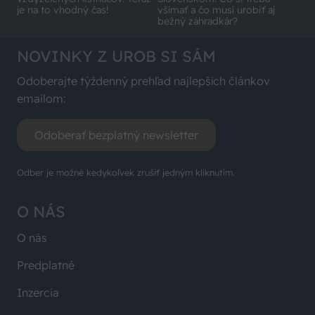
je na to vhodný čas!
všímať a čo musí urobiť aj
bežný záhradkár?
NOVINKY Z UROB SI SÁM
Odoberajte týždenný prehľad najlepších článkov
emailom:
Odoberať bezplatný newsletter
Odber je možné kedykoľvek zrušiť jedným kliknutím.
O NÁS
O nás
Predplatné
Inzercia