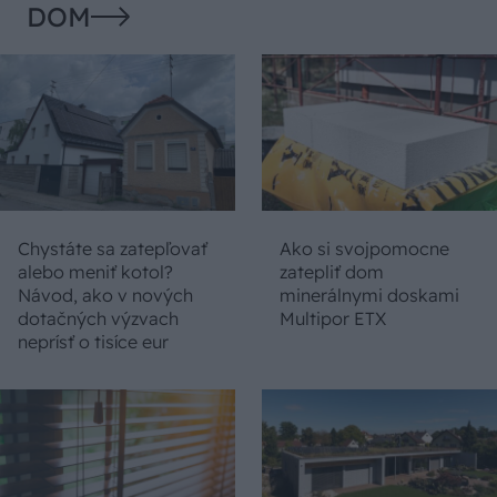
DOM
Chystáte sa zatepľovať
Ako si svojpomocne
alebo meniť kotol?
zatepliť dom
Návod, ako v nových
minerálnymi doskami
dotačných výzvach
Multipor ETX
neprísť o tisíce eur