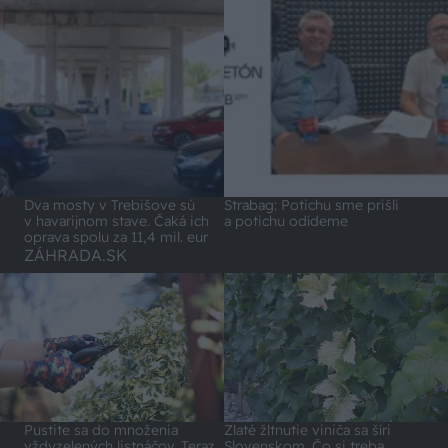
Dva mosty v Trebišove sú
Strabag: Potichu sme prišli
v havarijnom stave. Čaká ich
a potichu odídeme
oprava spolu za 11,4 mil. eur
ZÁHRADA.SK
Pustite sa do množenia
Zlaté žltnutie viniča sa šíri
vždyzelených listnáčov. Teraz
Slovenskom. Čo si treba