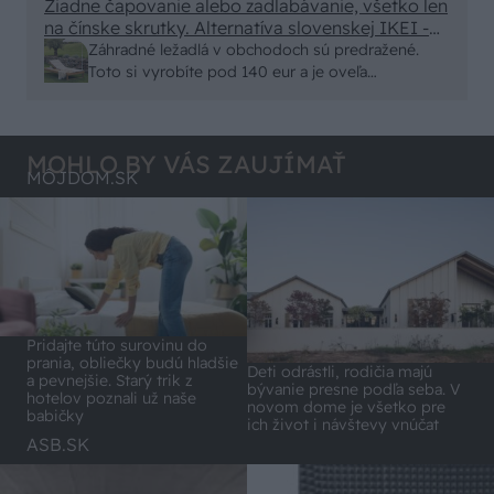
minut , k tomu vodotesné s kryštálikou. A rozdiel
Žiadne čapovanie alebo zadlabávanie, všetko len
na čínske skrutky. Alternatíva slovenskej IKEI -
- schnutie a zretie. Nič?
čo sa týka pevnosti. Autor si nedal veľa námahy s
Záhradné ležadlá v obchodoch sú predražené.
remeselným spracovaním, škoda. No lepšie než
Toto si vyrobíte pod 140 eur a je oveľa
ten odpad z DTD predávaný v Kauflande alebo
pohodlnejšie!
Lídli.
MOHLO BY VÁS ZAUJÍMAŤ
MÔJDOM.SK
Pridajte túto surovinu do
prania, obliečky budú hladšie
Deti odrástli, rodičia majú
a pevnejšie. Starý trik z
bývanie presne podľa seba. V
hotelov poznali už naše
novom dome je všetko pre
babičky
ich život i návštevy vnúčat
ASB.SK