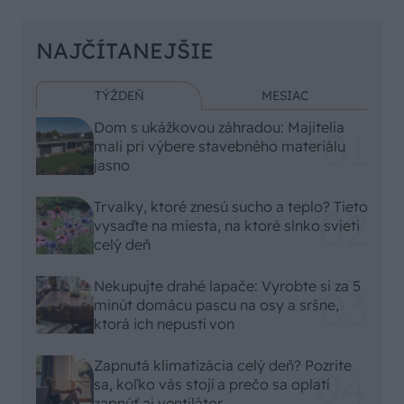
NAJČÍTANEJŠIE
TÝŽDEŇ
MESIAC
Dom s ukážkovou záhradou: Majitelia
mali pri výbere stavebného materiálu
jasno
Trvalky, ktoré znesú sucho a teplo? Tieto
vysaďte na miesta, na ktoré slnko svieti
celý deň
Nekupujte drahé lapače: Vyrobte si za 5
minút domácu pascu na osy a sršne,
ktorá ich nepustí von
Zapnutá klimatizácia celý deň? Pozrite
sa, koľko vás stojí a prečo sa oplatí
zapnúť aj ventilátor