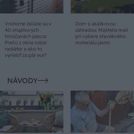
Vnútorné žalúzie sú v
Dom s ukážkovou
40-stupňových
záhradou: Majitelia mali
horúčavách pasca:
pri výbere stavebného
Prečo z okna robia
materiálu jasno
radiátor a ako to
vyriešiť za pár eur?
NÁVODY