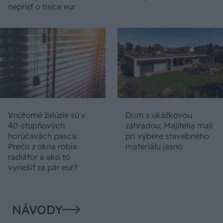
neprísť o tisíce eur
Vnútorné žalúzie sú v
Dom s ukážkovou
40-stupňových
záhradou: Majitelia mali
horúčavách pasca:
pri výbere stavebného
Prečo z okna robia
materiálu jasno
radiátor a ako to
vyriešiť za pár eur?
NÁVODY