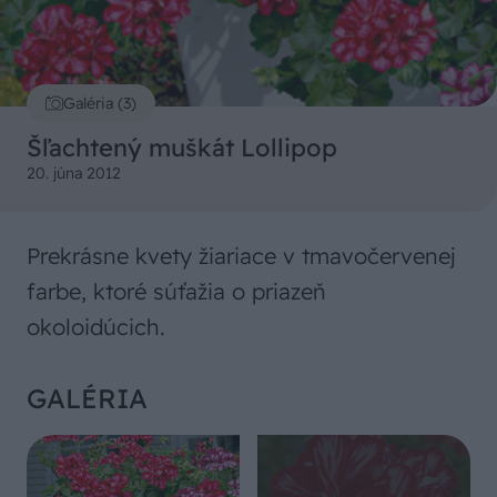
Galéria (3)
Šľachtený muškát Lollipop
20. júna 2012
Prekrásne kvety žiariace v tmavočervenej
farbe, ktoré súťažia o priazeň
okoloidúcich.
GALÉRIA