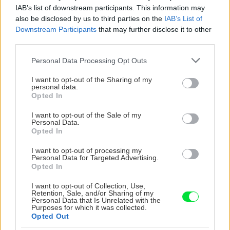
ktorá pritiahne pohľady?
potrubia v mrazo
IAB’s list of downstream participants. This information may
also be disclosed by us to third parties on the
IAB’s List of
Vyrobte si takéto masívne
ako to vyriešiť r
Downstream Participants
that may further disclose it to other
orechové svietidlo
third parties.
Please note that this website/app uses one or more Google
Personal Data Processing Opt Outs
services and may gather and store information including but
ZÁHRADA
not limited to your visit or usage behaviour. You may click to
I want to opt-out of the Sharing of my
personal data.
grant or deny consent to Google and its third-party tags to
Opted In
use your data for below specified purposes in below Google
consent section.
I want to opt-out of the Sale of my
Personal Data.
Opted In
I want to opt-out of processing my
Personal Data for Targeted Advertising.
Opted In
5 trvaliek s
Trvalky, ktoré znesú
I want to opt-out of Collection, Use,
Retention, Sale, and/or Sharing of my
panašovanými listami,
sucho a teplo? Tieto
Personal Data that Is Unrelated with the
ktoré dodajú vášmu
vysaďte na miesta, na
Purposes for which it was collected.
záhonu celosezónny
ktoré slnko svieti celý
Opted Out
šmrnc
deň