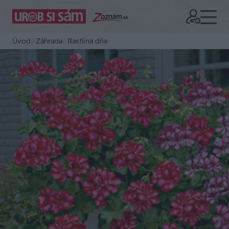
Úvod
Záhrada
Rastlina dňa