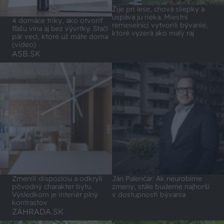
Žije pri lese, chová sliepky a
uspáva ju rieka. Miestni
4 domáce triky, ako otvoriť
remeselníci vytvorili bývanie,
fľašu vína aj bez vývrtky. Stačí
ktoré vyzerá ako malý raj
pár vecí, ktoré už máte doma
(video)
ASB.SK
Zmenili dispozíciu a odkryli
Ján Palenčár: Ak neurobíme
pôvodný charakter bytu.
zmeny, stále budeme najhorší
Výsledkom je interiér plný
v dostupnosti bývania
kontrastov
ZÁHRADA.SK