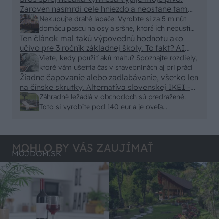
Zaroven nasmrdi cele hniezdo a neostane tam
nic zive. Vasa pasca naucinke moc efektivne.
Nekupujte drahé lapače: Vyrobte si za 5 minút
Skor pritiahne slimaky
domácu pascu na osy a sršne, ktorá ich nepustí
Ten článok mal takú výpovednú hodnotu ako
von
učivo pre 3 ročník základnej školy. To fakt? AI
alebo nejaka kniha z VŠ? Dnešné rychlotvrdnuce
Viete, kedy použiť akú maltu? Spoznajte rozdiely,
malty - pevnosť 40 Mpa a doba schnutia tak 15
ktoré vám ušetria čas v stavebninách aj pri práci
minut , k tomu vodotesné s kryštálikou. A rozdiel
Žiadne čapovanie alebo zadlabávanie, všetko len
na čínske skrutky. Alternatíva slovenskej IKEI -
- schnutie a zretie. Nič?
čo sa týka pevnosti. Autor si nedal veľa námahy s
Záhradné ležadlá v obchodoch sú predražené.
remeselným spracovaním, škoda. No lepšie než
Toto si vyrobíte pod 140 eur a je oveľa
ten odpad z DTD predávaný v Kauflande alebo
pohodlnejšie!
Lídli.
MOHLO BY VÁS ZAUJÍMAŤ
MÔJDOM.SK