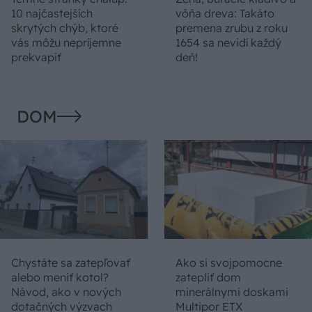
10 najčastejších
vôňa dreva: Takáto
skrytých chýb, ktoré
premena zrubu z roku
vás môžu nepríjemne
1654 sa nevidí každý
prekvapiť
deň!
DOM
Chystáte sa zatepľovať
Ako si svojpomocne
alebo meniť kotol?
zatepliť dom
Návod, ako v nových
minerálnymi doskami
dotačných výzvach
Multipor ETX