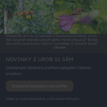
Hnedožlté škvrny na rajčinách:
Chrústa pozná každý, no čo
Ako spoznať obávanú pleseň a
jeho menší príbuzný? Biológ
čím sa líši od poruchy výživy?
vysvetľuje, či chrústik škodí
záhrade
NOVINKY Z UROB SI SÁM
Odoberajte týždenný prehľad najlepších článkov
emailom:
Odoberať bezplatný newsletter
Odber je možné kedykoľvek zrušiť jedným kliknutím.