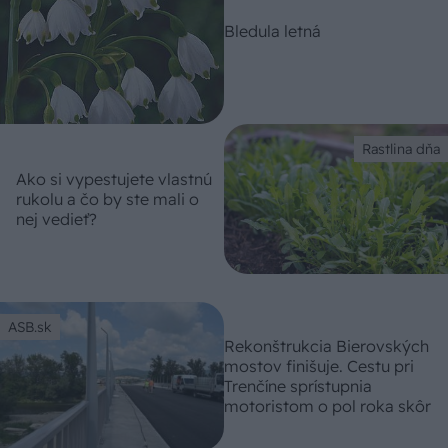
Bledula letná
Rastlina dňa
Ako si vypestujete vlastnú
rukolu a čo by ste mali o
nej vedieť?
ASB.sk
Rekonštrukcia Bierovských
mostov finišuje. Cestu pri
Trenčíne sprístupnia
motoristom o pol roka skôr