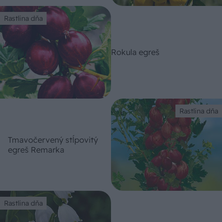
Rastlina dňa
Rokula egreš
Rastlina dňa
Tmavočervený stĺpovitý
egreš Remarka
Rastlina dňa