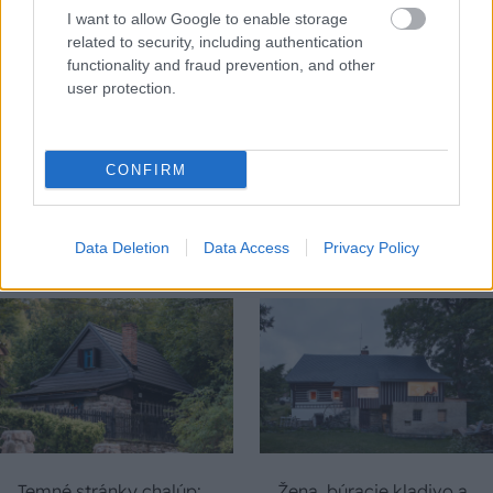
I want to allow Google to enable storage
related to security, including authentication
functionality and fraud prevention, and other
user protection.
Na Morave prerobila
S motorovou pílou sa
starú chalupu na
dokáže aj podpísať.
CONFIRM
nepoznanie: Keď
Slovák sa nebál a v
vojdete dnu, zabudnete,
Čičmanoch si postavil
že nie ste v Toskánsku
montovaný domček v
Data Deletion
Data Access
Privacy Policy
duchu tradícií
Temné stránky chalúp:
Žena, búracie kladivo a