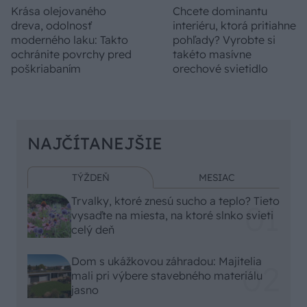
Krása olejovaného
Chcete dominantu
dreva, odolnosť
interiéru, ktorá pritiahne
moderného laku: Takto
pohľady? Vyrobte si
ochránite povrchy pred
takéto masívne
poškriabaním
orechové svietidlo
NAJČÍTANEJŠIE
TÝŽDEŇ
MESIAC
Trvalky, ktoré znesú sucho a teplo? Tieto
vysaďte na miesta, na ktoré slnko svieti
celý deň
Dom s ukážkovou záhradou: Majitelia
mali pri výbere stavebného materiálu
jasno