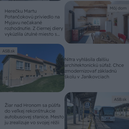
Môj dom
Herečku Martu
Potančokovú priviedlo na
Myjavu nečakané
rozhodnutie. Z čiernej diery
vykúzlila útulné miesto s
vidieckym čarom
ASB.sk
Nitra vyhlásila ďalšiu
architektonickú súťaž. Chce
zmodernizovať základnú
školu v Janíkovciach
ASB.sk
Žiar nad Hronom sa púšťa
do veľkej rekonštrukcie
autobusovej stanice. Mesto
ju zrealizuje vo svojej réžii