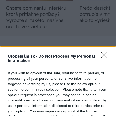
Chcete dominantu interiéru,
Prečo klasická iz
ktorá pritiahne pohľady?
potrubia v mrazo
Vyrobte si takéto masívne
ako to vyriešiť r
orechové svietidlo
ZÁHRADA
Urobsisám.sk -
Do Not Process My Personal
Information
If you wish to opt-out of the sale, sharing to third parties, or
processing of your personal or sensitive information for
targeted advertising by us, please use the below opt-out
section to confirm your selection. Please note that after your
opt-out request is processed you may continue seeing
interest-based ads based on personal information utilized by
5 trvaliek s
Trvalky, ktoré znesú
us or personal information disclosed to third parties prior to
panašovanými listami,
sucho a teplo? Tieto
your opt-out. You may separately opt-out of the further
ktoré dodajú vášmu
vysaďte na miesta, na