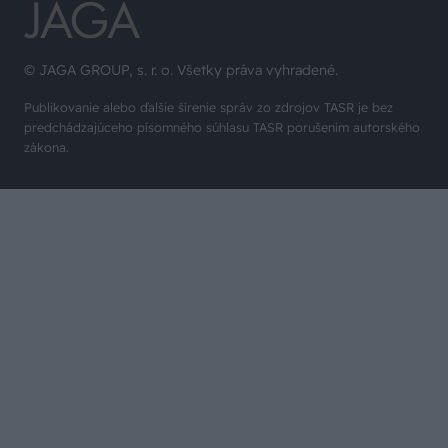
© JAGA GROUP, s. r. o. Všetky práva vyhradené.
Publikovanie alebo ďalšie šírenie správ zo zdrojov TASR je bez
predchádzajúceho písomného súhlasu TASR porušením autorského
zákona.