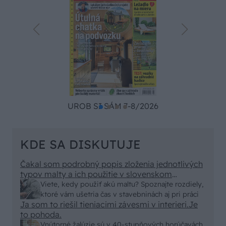
UROB SI SÁM 7-8/2026
KDE SA DISKUTUJE
Čakal som podrobný popis zloženia jednotlivých
typov malty a ich použitie v slovenskom
prostredí, no dostal som len pár primitívnych rád
Viete, kedy použiť akú maltu? Spoznajte rozdiely,
o výbere vriec v stavebninách. Kde sa podel
ktoré vám ušetria čas v stavebninách aj pri práci
názov a zmysel časopisu "Urob si sám" ? To
Ja som to riešil tieniacimi závesmi v interieri.Je
skutočne už nemáme na Slovensku "fachmanov"!
to pohoda.
Vypadá to tak že za pár rokov nám budú stavať
Vnútorné žalúzie sú v 40-stupňových horúčavách