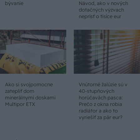
bývanie
Návod, ako v nových
dotačných výzvach
neprísť o tisíce eur
Ako si svojpomocne
Vnútorné žalúzie sú v
zatepliť dom
40-stupňových
minerálnymi doskami
horúčavách pasca:
Multipor ETX
Prečo z okna robia
radiátor a ako to
vyriešiť za pár eur?