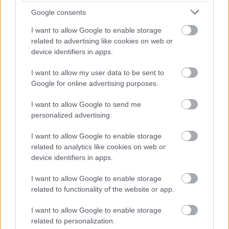
Google consents
I want to allow Google to enable storage
related to advertising like cookies on web or
device identifiers in apps.
I want to allow my user data to be sent to
Na Morave prerobila
S motorovou pílou sa
Google for online advertising purposes.
starú chalupu na
dokáže aj podpísať.
nepoznanie: Keď
Slovák sa nebál a v
I want to allow Google to send me
vojdete dnu, zabudnete,
Čičmanoch si postavil
personalized advertising.
že nie ste v Toskánsku
montovaný domček v
duchu tradícií
I want to allow Google to enable storage
related to analytics like cookies on web or
device identifiers in apps.
I want to allow Google to enable storage
related to functionality of the website or app.
I want to allow Google to enable storage
related to personalization.