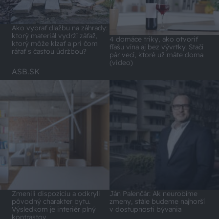
Ako vybrať dlažbu na záhrady:
ktorý materiál vydrží záťaž,
4 domáce triky, ako otvoriť
ktorý môže kĺzať a pri čom
fľašu vína aj bez vývrtky. Stačí
rátať s častou údržbou?
pár vecí, ktoré už máte doma
(video)
ASB.SK
Zmenili dispozíciu a odkryli
Ján Palenčár: Ak neurobíme
pôvodný charakter bytu.
zmeny, stále budeme najhorší
Výsledkom je interiér plný
v dostupnosti bývania
kontrastov