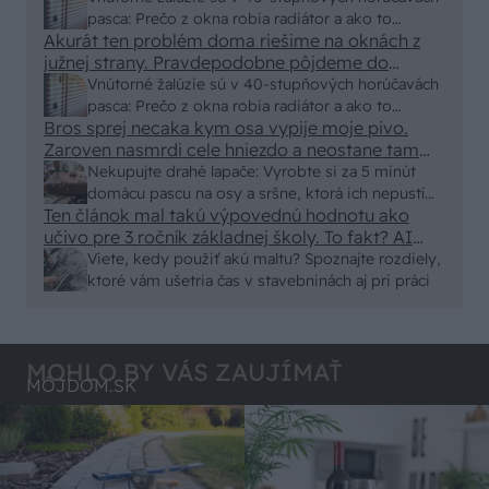
chaty a chalupy číňania a použijú BAMBUS !!!
pasca: Prečo z okna robia radiátor a ako to
Akurát ten problém doma riešime na oknách z
vyriešiť za pár eur?
južnej strany. Pravdepodobne pôjdeme do
vonkajšieho tienenia na spôsob markízy
Vnútorné žalúzie sú v 40-stupňových horúčavách
250x150cm. Čínsky predajcovia idú okolo 100
pasca: Prečo z okna robia radiátor a ako to
eur kus.
Bros sprej necaka kym osa vypije moje pivo.
vyriešiť za pár eur?
Zaroven nasmrdi cele hniezdo a neostane tam
nic zive. Vasa pasca naucinke moc efektivne.
Nekupujte drahé lapače: Vyrobte si za 5 minút
Skor pritiahne slimaky
domácu pascu na osy a sršne, ktorá ich nepustí
Ten článok mal takú výpovednú hodnotu ako
von
učivo pre 3 ročník základnej školy. To fakt? AI
alebo nejaka kniha z VŠ? Dnešné rychlotvrdnuce
Viete, kedy použiť akú maltu? Spoznajte rozdiely,
malty - pevnosť 40 Mpa a doba schnutia tak 15
ktoré vám ušetria čas v stavebninách aj pri práci
minut , k tomu vodotesné s kryštálikou. A rozdiel
- schnutie a zretie. Nič?
MOHLO BY VÁS ZAUJÍMAŤ
MÔJDOM.SK