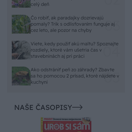
celý deň
Čo robiť, ak paradajky dozrievajú
pomaly? Trik s odlisťovaním funguje aj
cez leto, ale pozor na chyby
Viete, kedy použiť akú maltu? Spoznajte
rozdiely, ktoré vám ušetria čas v
stavebninách aj pri práci
Ako odstrániť peň zo záhrady? Zbavte
sa ho pomocou 2 prísad, ktoré nájdete v
kuchyni
NAŠE ČASOPISY