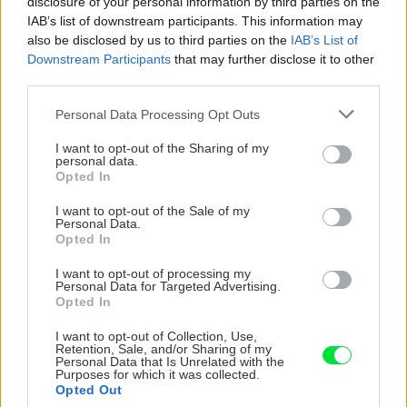
disclosure of your personal information by third parties on the
záhonu celosezónny
ktoré slnko svieti celý
IAB’s list of downstream participants. This information may
šmrnc
deň
also be disclosed by us to third parties on the
IAB’s List of
Downstream Participants
that may further disclose it to other
third parties.
Please note that this website/app uses one or more Google
Personal Data Processing Opt Outs
services and may gather and store information including but
not limited to your visit or usage behaviour. You may click to
I want to opt-out of the Sharing of my
personal data.
grant or deny consent to Google and its third-party tags to
Opted In
use your data for below specified purposes in below Google
consent section.
I want to opt-out of the Sale of my
Personal Data.
Nemusí to byť len
Môže aspirín zachrániť
Opted In
levanduľa! 7 fialových
ochabnuté izbové
krások, ktoré rozžiaria
rastliny? Pravda vás
I want to opt-out of processing my
vašu záhradu
možno prekvapí
Personal Data for Targeted Advertising.
Opted In
I want to opt-out of Collection, Use,
Retention, Sale, and/or Sharing of my
CHALUPA
Personal Data that Is Unrelated with the
Purposes for which it was collected.
Opted Out