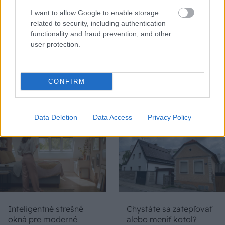
I want to allow Google to enable storage
Temné stránky chalúp:
Žena, búracie kladivo a
related to security, including authentication
10 najčastejších
vôňa dreva: Takáto
functionality and fraud prevention, and other
skrytých chýb, ktoré
premena zrubu z roku
user protection.
vás môžu nepríjemne
1654 sa nevidí každý
prekvapiť
deň!
CONFIRM
DOM
Data Deletion
Data Access
Privacy Policy
Inteligentné strešné
Chystáte sa zatepľovať
okná pre moderné
alebo meniť kotol?