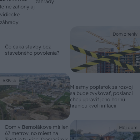
záhrady
Dom z tehly
Čo čaká stavby bez
stavebného povolenia?
ASB.sk
Miestny poplatok za rozvoj
sa bude zvyšovať, poslanci
chcú upraviť jeho hornú
hranicu kvôli inflácii
Dom v Bernolákove má len
Môj dom
67 metrov, no miest na
život je tu viac. Domácim k