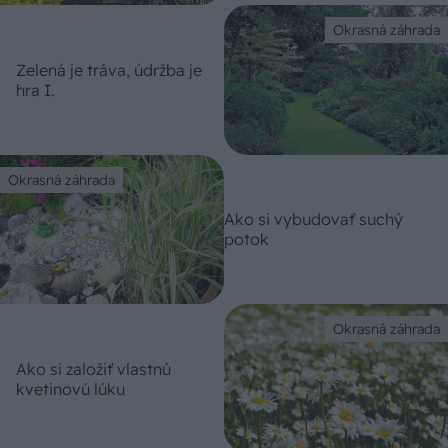
Okrasná záhrada
Zelená je tráva, údržba je
hra I.
Okrasná záhrada
Ako si vybudovať suchý
potok
Okrasná záhrada
Ako si založiť vlastnú
kvetinovú lúku