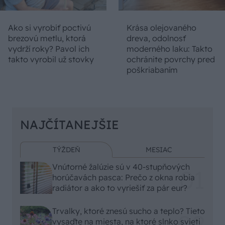
Ako si vyrobiť poctivú
Krása olejovaného
brezovú metlu, ktorá
dreva, odolnosť
vydrží roky? Pavol ich
moderného laku: Takto
takto vyrobil už stovky
ochránite povrchy pred
poškriabaním
NAJČÍTANEJŠIE
TÝŽDEŇ
MESIAC
Vnútorné žalúzie sú v 40-stupňových
horúčavách pasca: Prečo z okna robia
radiátor a ako to vyriešiť za pár eur?
Trvalky, ktoré znesú sucho a teplo? Tieto
vysaďte na miesta, na ktoré slnko svieti