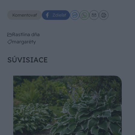
Komentovať
Zdieľať
Rastlina dňa
margaréty
SÚVISIACE