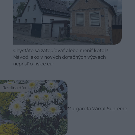
Chystáte sa zatepľovať alebo meniť kotol?
Návod, ako v nových dotačných výzvach
neprísť o tisíce eur
Rastlina dňa
Margaréta Wirral Supreme