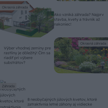
Okrasná záhrada
Ako vzniká záhrada? Najprv
stavba, kvety a trávnik až
nakoniec!
Okrasná záhrada
Výber vhodnej zeminy pre
rastliny je dôležitý! Čím sa
riadiť pri výbere
substrátov?
Záhrada
8 neobyčajných júlových kvetov, ktoré
zatraktívnia letné záhony aj vidiecke