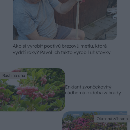
Ako si vyrobiť poctivú brezovú metlu, ktorá
vydrží roky? Pavol ich takto vyrobil už stovky
Rastlina dňa
Enkiant zvončekovitý –
nádherná ozdoba záhrady
Okrasná záhrada