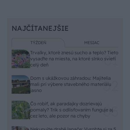
NAJČÍTANEJŠIE
TÝŽDEŇ
MESIAC
Trvalky, ktoré znesú sucho a teplo? Tieto
vysaďte na miesta, na ktoré slnko svieti
celý deň
Dom s ukážkovou záhradou: Majitelia
mali pri výbere stavebného materiálu
jasno
Čo robiť, ak paradajky dozrievajú
pomaly? Trik s odlisťovaním funguje aj
cez leto, ale pozor na chyby
Nekupujte drahé lapače: Vyrobte si za 5