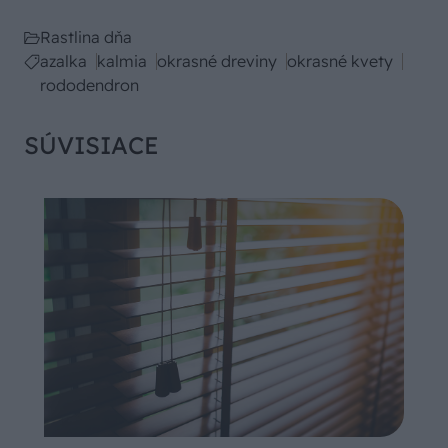
Rastlina dňa
azalka
kalmia
okrasné dreviny
okrasné kvety
rododendron
SÚVISIACE