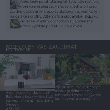
alebo nejaka kniha z VŠ? Dnešné rychlotvrdnuce
Viete, kedy použiť akú maltu? Spoznajte rozdiely,
malty - pevnosť 40 Mpa a doba schnutia tak 15
ktoré vám ušetria čas v stavebninách aj pri práci
minut , k tomu vodotesné s kryštálikou. A rozdiel
Žiadne čapovanie alebo zadlabávanie, všetko len
na čínske skrutky. Alternatíva slovenskej IKEI -
- schnutie a zretie. Nič?
čo sa týka pevnosti. Autor si nedal veľa námahy s
Záhradné ležadlá v obchodoch sú predražené.
remeselným spracovaním, škoda. No lepšie než
Toto si vyrobíte pod 140 eur a je oveľa
ten odpad z DTD predávaný v Kauflande alebo
pohodlnejšie!
Lídli.
MOHLO BY VÁS ZAUJÍMAŤ
MÔJDOM.SK
Žije pri lese, chová sliepky a
uspáva ju rieka. Miestni
4 domáce triky, ako otvoriť
remeselníci vytvorili bývanie,
fľašu vína aj bez vývrtky. Stačí
ktoré vyzerá ako malý raj
pár vecí, ktoré už máte doma
(video)
ASB.SK