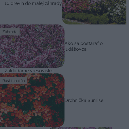
10 drevín do malej záhrady
Záhrada
Ako sa postarať o
judášovca
Zakladáme vresovisko
Rastlina dňa
Drchnička Sunrise