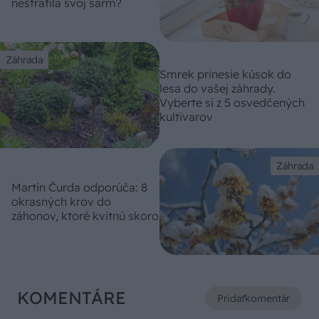
nestratila svoj šarm?
Záhrada
Smrek prinesie kúsok do
lesa do vašej záhrady.
Vyberte si z 5 osvedčených
kultivarov
Záhrada
Martin Čurda odporúča: 8
okrasných krov do
záhonov, ktoré kvitnú skoro
KOMENTÁRE
Pridať
komentár