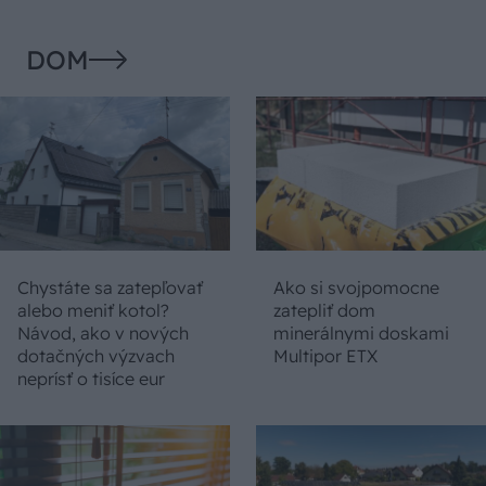
DOM
Chystáte sa zatepľovať
Ako si svojpomocne
alebo meniť kotol?
zatepliť dom
Návod, ako v nových
minerálnymi doskami
dotačných výzvach
Multipor ETX
neprísť o tisíce eur