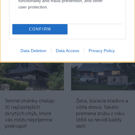
functionality and fraud prevention, and other
Na Morave prerobila
S motorovou pílou sa
user protection.
starú chalupu na
dokáže aj podpísať.
nepoznanie: Keď
Slovák sa nebál a v
vojdete dnu, zabudnete,
Čičmanoch si postavil
že nie ste v Toskánsku
montovaný domček v
CONFIRM
duchu tradícií
Data Deletion
Data Access
Privacy Policy
Temné stránky chalúp:
Žena, búracie kladivo a
10 najčastejších
vôňa dreva: Takáto
skrytých chýb, ktoré
premena zrubu z roku
vás môžu nepríjemne
1654 sa nevidí každý
prekvapiť
deň!