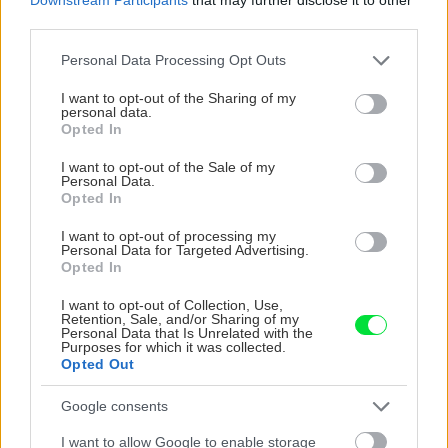
third parties.
ZÁHRADA
Please note that this website/app uses one or more Google
Personal Data Processing Opt Outs
services and may gather and store information including but
not limited to your visit or usage behaviour. You may click to
I want to opt-out of the Sharing of my
personal data.
grant or deny consent to Google and its third-party tags to
Opted In
use your data for below specified purposes in below Google
consent section.
I want to opt-out of the Sale of my
Personal Data.
Opted In
I want to opt-out of processing my
5 trvaliek s
Trvalky, ktoré znesú
Personal Data for Targeted Advertising.
panašovanými listami,
sucho a teplo? Tieto
Opted In
ktoré dodajú vášmu
vysaďte na miesta, na
I want to opt-out of Collection, Use,
záhonu celosezónny
ktoré slnko svieti celý
Retention, Sale, and/or Sharing of my
šmrnc
deň
Personal Data that Is Unrelated with the
Purposes for which it was collected.
Opted Out
Google consents
I want to allow Google to enable storage