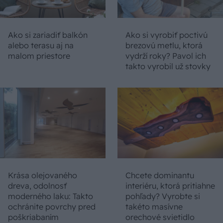
Ako si zariadiť balkón
Ako si vyrobiť poctivú
alebo terasu aj na
brezovú metlu, ktorá
malom priestore
vydrží roky? Pavol ich
takto vyrobil už stovky
Krása olejovaného
Chcete dominantu
dreva, odolnosť
interiéru, ktorá pritiahne
moderného laku: Takto
pohľady? Vyrobte si
ochránite povrchy pred
takéto masívne
poškriabaním
orechové svietidlo