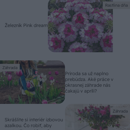
Rastlina dňa
Železník Pink dream
Záhrada
Príroda sa už naplno
prebúdza. Aké práce v
okrasnej záhrade nás
čakajú v apríli?
Záhrada
Skrášlite si interiér izbovou
azalkou. Čo robiť, aby