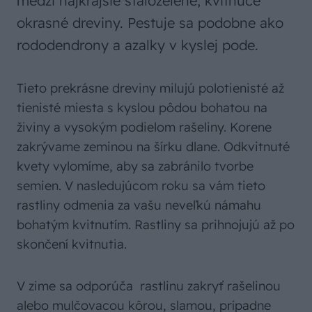
medzi najkrajšie stálozelené, kvitnúce
okrasné dreviny. Pestuje sa podobne ako
rododendrony a azalky v kyslej pode.
Tieto prekrásne dreviny milujú polotienisté až
tienisté miesta s kyslou pôdou bohatou na
živiny a vysokým podielom rašeliny. Korene
zakrývame zeminou na šírku dlane. Odkvitnuté
kvety vylomíme, aby sa zabránilo tvorbe
semien. V nasledujúcom roku sa vám tieto
rastliny odmenia za vašu neveľkú námahu
bohatým kvitnutím. Rastliny sa prihnojujú až po
skončení kvitnutia.
V zime sa odporúča rastlinu zakryť rašelinou
alebo mulčovacou kôrou, slamou, prípadne