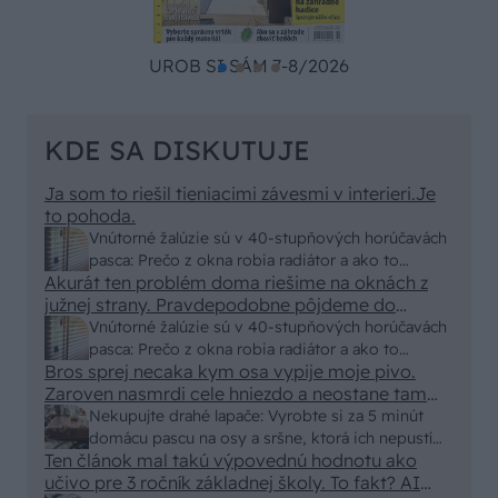
UROB SI SÁM 7-8/2026
KDE SA DISKUTUJE
Ja som to riešil tieniacimi závesmi v interieri.Je
to pohoda.
Vnútorné žalúzie sú v 40-stupňových horúčavách
pasca: Prečo z okna robia radiátor a ako to
Akurát ten problém doma riešime na oknách z
vyriešiť za pár eur?
južnej strany. Pravdepodobne pôjdeme do
vonkajšieho tienenia na spôsob markízy
Vnútorné žalúzie sú v 40-stupňových horúčavách
250x150cm. Čínsky predajcovia idú okolo 100
pasca: Prečo z okna robia radiátor a ako to
eur kus.
Bros sprej necaka kym osa vypije moje pivo.
vyriešiť za pár eur?
Zaroven nasmrdi cele hniezdo a neostane tam
nic zive. Vasa pasca naucinke moc efektivne.
Nekupujte drahé lapače: Vyrobte si za 5 minút
Skor pritiahne slimaky
domácu pascu na osy a sršne, ktorá ich nepustí
Ten článok mal takú výpovednú hodnotu ako
von
učivo pre 3 ročník základnej školy. To fakt? AI