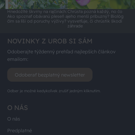
Hnedožlté škvrny na rajčinách:
Chrústa pozná každý, no čo
Ako spoznať obávanú pleseň a
jeho menší príbuzný? Biológ
čím sa líši od poruchy výživy?
vysvetľuje, či chrústik škodí
záhrade
NOVINKY Z UROB SI SÁM
Odoberajte týždenný prehľad najlepších článkov
emailom:
Odoberať bezplatný newsletter
Odber je možné kedykoľvek zrušiť jedným kliknutím.
O NÁS
O nás
Predplatné