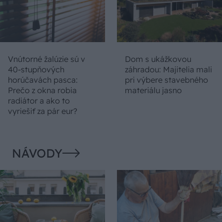
Vnútorné žalúzie sú v
Dom s ukážkovou
40-stupňových
záhradou: Majitelia mali
horúčavách pasca:
pri výbere stavebného
Prečo z okna robia
materiálu jasno
radiátor a ako to
vyriešiť za pár eur?
NÁVODY