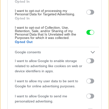
strechy, hrúbka steny: 0,26 mm
Opted In
I want to opt-out of processing my
Personal Data for Targeted Advertising.
Plechový domček na náradie so sedlovou
Opted In
strechou ponúka veľa možností na uskladnenie
I want to opt-out of Collection, Use,
náradia, záhradných nástrojov či záhradného
Retention, Sale, and/or Sharing of my
Personal Data that Is Unrelated with the
nábytku. Poskytuje nielen ochranu proti vetru
Purposes for which it was collected.
či poveternostným vplyvom, ale aj proti
Opted Out
nečistotám, prachu a krádeži. Vďaka
Google consents
pozinkovanému oceľovému plechu má použitý
I want to allow Google to enable storage
materiál veľmi dlhú životnosť a prakticky ho nie
related to advertising like cookies on web or
je potrebné udržiavať. Špeciálny práškový
device identifiers in apps.
nástrek chráni pred degradáciou pri vystavení
I want to allow my user data to be sent to
dažďu.
Google for online advertising purposes.
I want to allow Google to send me
Vlastnosti domčeka na obrázku
personalized advertising.
» Rozmer hotového výrobku bez presahu