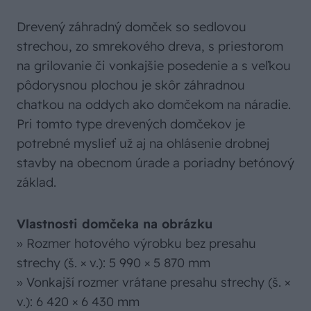
Drevený záhradný domček so sedlovou
strechou, zo smrekového dreva, s priestorom
na grilovanie či vonkajšie posedenie a s veľkou
pôdorysnou plochou je skôr záhradnou
chatkou na oddych ako domčekom na náradie.
Pri tomto type drevených domčekov je
potrebné myslieť už aj na ohlásenie drobnej
stavby na obecnom úrade a poriadny betónový
základ.
Vlastnosti domčeka na obrázku
» Rozmer hotového výrobku bez presahu
strechy (š. × v.): 5 990 × 5 870 mm
» Vonkajší rozmer vrátane presahu strechy (š. ×
v.): 6 420 × 6 430 mm