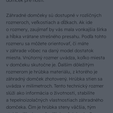
domček pre hostí.
Záhradné domčeky sú dostupné v rozličných
rozmeroch, veľkostiach a dĺžkach. Ak ide
o rozmery, zaujímať by vás mala vonkajšia šírka
a hĺbka vrátane strešného presahu. Podľa tohto
rozmeru sa môžete orientovať, či máte
v záhrade vôbec na daný model dostatok
miesta. Vnútorný rozmer uvádza, koľko miesta
v domčeku skutočne je. Ďalším dôležitým
rozmerom je hrúbka materiálu, z ktorého je
záhradný domček zhotovený. Hrúbka stien sa
uvádza v milimetroch. Tento technický rozmer
slúži ako informácia o životnosti, stabilite
a tepelnoizolačných vlastnostiach záhradného
domčeka. Čím je hrúbka steny väčšia, tým