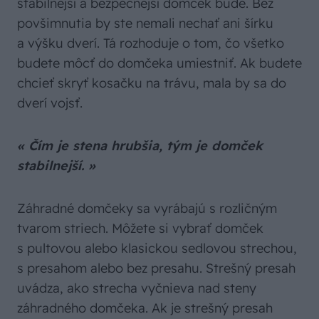
stabilnejší a bezpečnejší domček bude. Bez
povšimnutia by ste nemali nechať ani šírku
a výšku dverí. Tá rozhoduje o tom, čo všetko
budete môcť do domčeka umiestniť. Ak budete
chcieť skryť kosačku na trávu, mala by sa do
dverí vojsť.
« Čím je stena hrubšia, tým je domček
stabilnejší. »
Záhradné domčeky sa vyrábajú s rozličným
tvarom striech. Môžete si vybrať domček
s pultovou alebo klasickou sedlovou strechou,
s presahom alebo bez presahu. Strešný presah
uvádza, ako strecha vyčnieva nad steny
záhradného domčeka. Ak je strešný presah