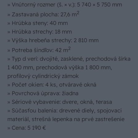
» Vnútorný rozmer (š. × v.): 5 740 × 5 750 mm
2
» Zastavaná plocha: 27,6 m
» Hrúbka steny: 40 mm
» Hrúbka strechy: 18 mm
» Výška hrebeňa strechy: 2 810 mm
2
» Potreba šindľov: 42 m
» Typ d verí: dvojité, zasklené, prechodová šírka
1 400 mm, prechodová výška 1 800 mm,
profilový cylindrický zámok
» Počet okien: 4 ks, otváravé okná
» Povrchová úprava: žiadna
» Sériové vybavenie: dvere, okná, terasa
» Súčasťou balenia: drevené diely, spojovací
materiál, strešná lepenka na prvé zastrešenie
» Cena: 5 190 €