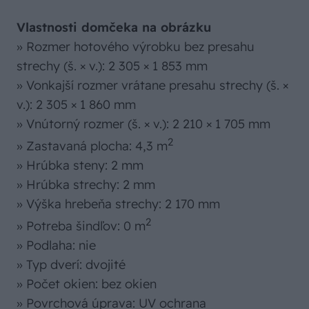
Vlastnosti domčeka na obrázku
» Rozmer hotového výrobku bez presahu
strechy (š. × v.): 2 305 × 1 853 mm
» Vonkajší rozmer vrátane presahu strechy (š. ×
v.): 2 305 × 1 860 mm
» Vnútorný rozmer (š. × v.): 2 210 × 1 705 mm
2
» Zastavaná plocha: 4,3 m
» Hrúbka steny: 2 mm
» Hrúbka strechy: 2 mm
» Výška hrebeňa strechy: 2 170 mm
2
» Potreba šindľov: 0 m
» Podlaha: nie
» Typ dverí: dvojité
» Počet okien: bez okien
» Povrchová úprava: UV ochrana