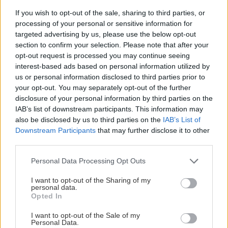
If you wish to opt-out of the sale, sharing to third parties, or
processing of your personal or sensitive information for
targeted advertising by us, please use the below opt-out
section to confirm your selection. Please note that after your
opt-out request is processed you may continue seeing
interest-based ads based on personal information utilized by
us or personal information disclosed to third parties prior to
your opt-out. You may separately opt-out of the further
disclosure of your personal information by third parties on the
IAB’s list of downstream participants. This information may
also be disclosed by us to third parties on the
IAB’s List of
Downstream Participants
that may further disclose it to other
third parties.
Please note that this website/app uses one or more Google
Personal Data Processing Opt Outs
services and may gather and store information including but
not limited to your visit or usage behaviour. You may click to
I want to opt-out of the Sharing of my
personal data.
grant or deny consent to Google and its third-party tags to
Opted In
Záhradný domček na náradie plechový, zelený
use your data for below specified purposes in below Google
consent section.
Riverton, rozmer: 1 903 × 1 102 mm bez presahu
I want to opt-out of the Sale of my
Personal Data.