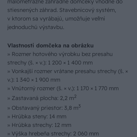
malometrážne záhradné domčeky vhodné do
stiesnených záhrad. Stavebnicový systém,
v ktorom sa vyrábajú, umožňuje veľmi
jednoduchú výstavbu.
Vlastnosti domčeka na obrázku
» Rozmer hotového výrobku bez presahu
strechy (š. × v.): 1 200 × 1 400 mm
» Vonkajší rozmer vrátane presahu strechy (š. ×
v.): 1 340 × 1 900 mm
» Vnútorný rozmer (š. × v.): 1 170 × 1 770 mm
2
» Zastavaná plocha: 2,2 m
3
» Obstavaný priestor: 3,8 m
» Hrúbka steny: 14 mm
» Hrúbka strechy: 12 mm
» Výška hrebeňa strechy: 2 060 mm