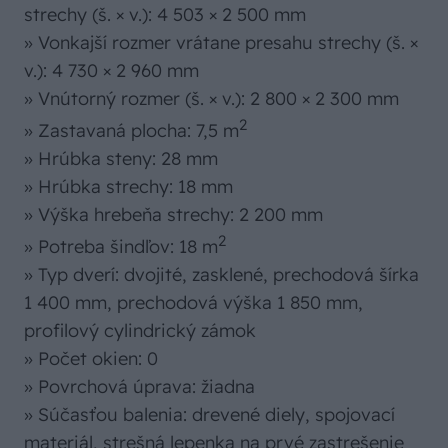
strechy (š. × v.): 4 503 × 2 500 mm
» Vonkajší rozmer vrátane presahu strechy (š. ×
v.): 4 730 × 2 960 mm
» Vnútorný rozmer (š. × v.): 2 800 × 2 300 mm
2
» Zastavaná plocha: 7,5 m
» Hrúbka steny: 28 mm
» Hrúbka strechy: 18 mm
» Výška hrebeňa strechy: 2 200 mm
2
» Potreba šindľov: 18 m
» Typ dverí: dvojité, zasklené, prechodová šírka
1 400 mm, prechodová výška 1 850 mm,
profilový cylindrický zámok
» Počet okien: 0
» Povrchová úprava: žiadna
» Súčasťou balenia: drevené diely, spojovací
materiál, strešná lepenka na prvé zastrešenie