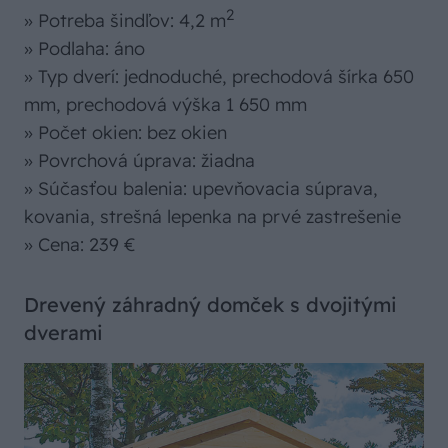
2
» Potreba šindľov: 4,2 m
» Podlaha: áno
» Typ dverí: jednoduché, prechodová šírka 650
mm, prechodová výška 1 650 mm
» Počet okien: bez okien
» Povrchová úprava: žiadna
» Súčasťou balenia: upevňovacia súprava,
kovania, strešná lepenka na prvé zastrešenie
» Cena: 239 €
Drevený záhradný domček s dvojitými
dverami