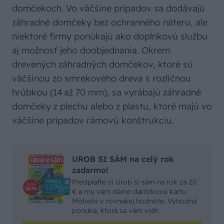
domčekoch. Vo väčšine prípadov sa dodávajú
záhradné domčeky bez ochranného náteru, ale
niektoré firmy ponúkajú ako doplnkovú službu
aj možnosť jeho doobjednania. Okrem
drevených záhradných domčekov, ktoré sú
väčšinou zo smrekového dreva s rozličnou
hrúbkou (14 až 70 mm), sa vyrábajú záhradné
domčeky z plechu alebo z plastu, ktoré majú vo
väčšine prípadov rámovú konštrukciu.
UROB SI SÁM na celý rok
zadarmo!
Predplaťte si Urob si sám na rok za 20
€ a my vám dáme darčekovú kartu
Möbelix v rovnakej hodnote. Výhodná
ponuka, ktorá sa vám vráti.