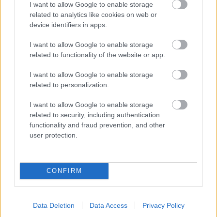
strechy (š. × v.): 1 903 × 1 102 mm
I want to allow Google to enable storage
related to analytics like cookies on web or
» Vonkajší rozmer vrátane presahu strechy (š. ×
device identifiers in apps.
v.): 2 100 × 1 220 mm
» Vnútorný rozmer (š. × v.): 1 850 × 1 080 mm
I want to allow Google to enable storage
related to functionality of the website or app.
2
» Zastavaná plocha: 2,09 m
» Hrúbka steny: 0,26 mm
I want to allow Google to enable storage
related to personalization.
» Hrúbka strechy: 0,26 mm
» Výška hrebeňa strechy: 1 892 mm
I want to allow Google to enable storage
2
related to security, including authentication
» Potreba šindľov: 0 m
functionality and fraud prevention, and other
» Podlaha: nie
user protection.
» Typ dverí: dvojité posuvné
» Počet okien: bez okien, zabudované vetranie
» Povrchová úprava: pozinkovaný plech,
CONFIRM
prášková úprava
» Cena: 257 €
Data Deletion
Data Access
Privacy Policy