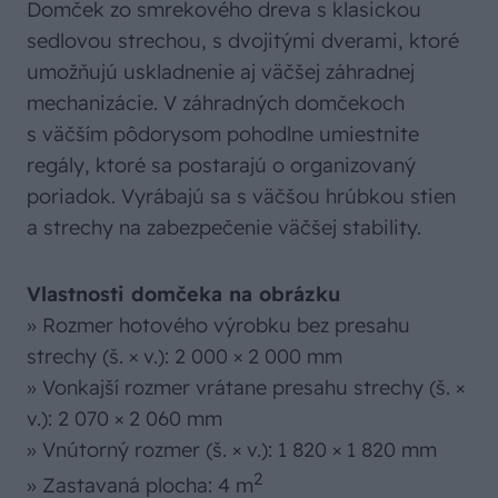
Domček zo smrekového dreva s klasickou
sedlovou strechou, s dvojitými dverami, ktoré
umožňujú uskladnenie aj väčšej záhradnej
mechanizácie. V záhradných domčekoch
s väčším pôdorysom pohodlne umiestnite
regály, ktoré sa postarajú o organizovaný
poriadok. Vyrábajú sa s väčšou hrúbkou stien
a strechy na zabezpečenie väčšej stability.
Vlastnosti domčeka na obrázku
» Rozmer hotového výrobku bez presahu
strechy (š. × v.): 2 000 × 2 000 mm
» Vonkajší rozmer vrátane presahu strechy (š. ×
v.): 2 070 × 2 060 mm
» Vnútorný rozmer (š. × v.): 1 820 × 1 820 mm
2
» Zastavaná plocha: 4 m