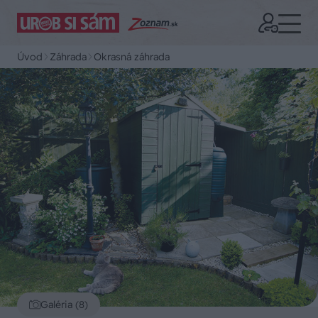
Úvod
Záhrada
Okrasná záhrada
Galéria (8)