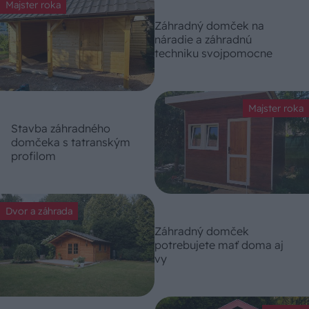
Majster roka
Záhradný domček na
náradie a záhradnú
techniku svojpomocne
Majster roka
Stavba záhradného
domčeka s tatranským
profilom
Dvor a záhrada
Záhradný domček
potrebujete mať doma aj
vy