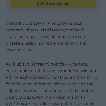
Získať predplatné
Záhradný domček či v prípade väčších
rozmerov chatku si môžete vybrať buď
z katalógovej ponuky, objednať na mieru
u stolára, alebo, samozrejme, zhotoviť aj
svojpomocne.
Ak si už svoj záhradný domček vyberiete,
nezabudnite na zhotovenie vhodného základu.
Pri menších rozmeroch postačuje vrstva štrku
či podklad zo záhradnej dlažby. Skôr sa však
odporúča vytvoriť betónový základ s hrúbkou
dosky 100 až 200 mm s vložením sietí kari.
Využiť môžete aj základové pätky či drevené