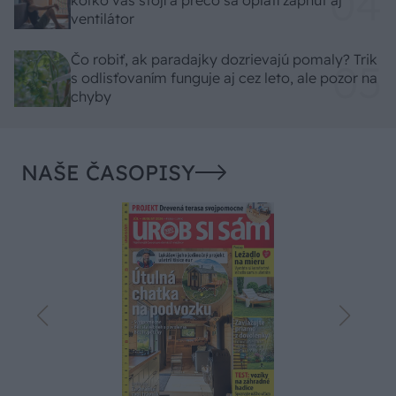
koľko vás stojí a prečo sa oplatí zapnúť aj
ventilátor
Čo robiť, ak paradajky dozrievajú pomaly? Trik
s odlisťovaním funguje aj cez leto, ale pozor na
chyby
NAŠE ČASOPISY