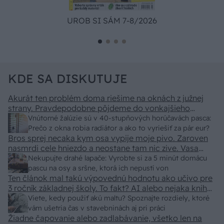
UROB SI SÁM 7-8/2026
KDE SA DISKUTUJE
Akurát ten problém doma riešime na oknách z južnej
strany. Pravdepodobne pôjdeme do vonkajšieho
tienenia na spôsob markízy 250x150cm. Čínsky
Vnútorné žalúzie sú v 40-stupňových horúčavách pasca:
predajcovia idú okolo 100 eur kus.
Prečo z okna robia radiátor a ako to vyriešiť za pár eur?
Bros sprej necaka kym osa vypije moje pivo. Zaroven
nasmrdi cele hniezdo a neostane tam nic zive. Vasa
pasca naucinke moc efektivne. Skor pritiahne slimaky
Nekupujte drahé lapače: Vyrobte si za 5 minút domácu
pascu na osy a sršne, ktorá ich nepustí von
Ten článok mal takú výpovednú hodnotu ako učivo pre
3 ročník základnej školy. To fakt? AI alebo nejaka kniha
z VŠ? Dnešné rychlotvrdnuce malty - pevnosť 40 Mpa a
Viete, kedy použiť akú maltu? Spoznajte rozdiely, ktoré
doba schnutia tak 15 minut , k tomu vodotesné s
vám ušetria čas v stavebninách aj pri práci
Žiadne čapovanie alebo zadlabávanie, všetko len na
kryštálikou. A rozdiel - schnutie a zretie. Nič?