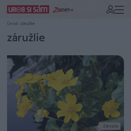
Úvod
záružlie
záružlie
Záhrada