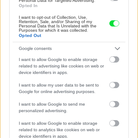
Personal Data for Targeted Advertising.
Opted In
I want to opt-out of Collection, Use,
Retention, Sale, and/or Sharing of my
Personal Data that Is Unrelated with the
Purposes for which it was collected.
Opted Out
Google consents
Na Morave prerobila
S motorovou pílou sa
I want to allow Google to enable storage
starú chalupu na
dokáže aj podpísať.
related to advertising like cookies on web or
nepoznanie: Keď
Slovák sa nebál a v
device identifiers in apps.
vojdete dnu, zabudnete,
Čičmanoch si postavil
že nie ste v Toskánsku
montovaný domček v
I want to allow my user data to be sent to
duchu tradícií
Google for online advertising purposes.
I want to allow Google to send me
personalized advertising.
I want to allow Google to enable storage
related to analytics like cookies on web or
device identifiers in apps.