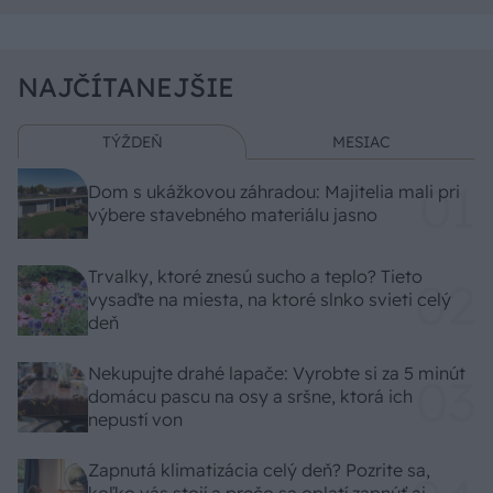
NAJČÍTANEJŠIE
TÝŽDEŇ
MESIAC
Dom s ukážkovou záhradou: Majitelia mali pri
výbere stavebného materiálu jasno
Trvalky, ktoré znesú sucho a teplo? Tieto
vysaďte na miesta, na ktoré slnko svieti celý
deň
Nekupujte drahé lapače: Vyrobte si za 5 minút
domácu pascu na osy a sršne, ktorá ich
nepustí von
Zapnutá klimatizácia celý deň? Pozrite sa,