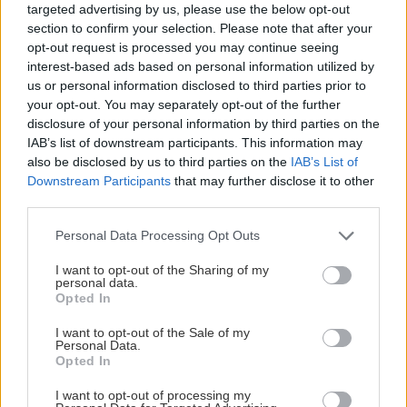
vysaďte na miesta, na
krások, ktoré rozžiaria
targeted advertising by us, please use the below opt-out
ktoré slnko svieti celý
vašu záhradu
section to confirm your selection. Please note that after your
deň
opt-out request is processed you may continue seeing
interest-based ads based on personal information utilized by
us or personal information disclosed to third parties prior to
your opt-out. You may separately opt-out of the further
disclosure of your personal information by third parties on the
IAB’s list of downstream participants. This information may
also be disclosed by us to third parties on the
IAB’s List of
Downstream Participants
that may further disclose it to other
third parties.
Please note that this website/app uses one or more Google
Personal Data Processing Opt Outs
Môže aspirín zachrániť
Júlový reštart uhoriek
services and may gather and store information including but
ochabnuté izbové
nakladačiek: Ako ich
not limited to your visit or usage behaviour. You may click to
I want to opt-out of the Sharing of my
rastliny? Pravda vás
podporiť k druhej vlne
personal data.
grant or deny consent to Google and its third-party tags to
Opted In
možno prekvapí
kvitnutia?
use your data for below specified purposes in below Google
consent section.
I want to opt-out of the Sale of my
Personal Data.
Opted In
CHALUPA
I want to opt-out of processing my