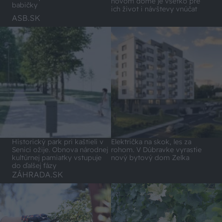
novom dome je všetko pre
babičky
ich život i návštevy vnúčat
ASB.SK
Historický park pri kaštieli v
Električka na skok, les za
Senici ožije. Obnova národnej
rohom. V Dúbravke vyrastie
kultúrnej pamiatky vstupuje
nový bytový dom Zelka
do ďalšej fázy
ZÁHRADA.SK