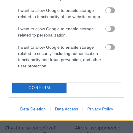
I want to allow Google to enable storage
Temné stránky chalúp:
Žena, búracie kladivo a
related to functionality of the website or app.
10 najčastejších
vôňa dreva: Takáto
skrytých chýb, ktoré
premena zrubu z roku
I want to allow Google to enable storage
vás môžu nepríjemne
1654 sa nevidí každý
related to personalization.
prekvapiť
deň!
I want to allow Google to enable storage
related to security, including authentication
functionality and fraud prevention, and other
DOM
user protection.
CONFIRM
Data Deletion
Data Access
Privacy Policy
Chystáte sa zatepľovať
Ako si svojpomocne