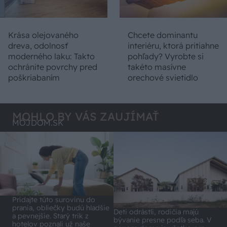
Krása olejovaného
Chcete dominantu
dreva, odolnosť
interiéru, ktorá pritiahne
moderného laku: Takto
pohľady? Vyrobte si
ochránite povrchy pred
takéto masívne
poškriabaním
orechové svietidlo
MOHLO BY VÁS ZAUJÍMAŤ
MÔJDOM.SK
Pridajte túto surovinu do
prania, obliečky budú hladšie
Deti odrástli, rodičia majú
a pevnejšie. Starý trik z
bývanie presne podľa seba. V
hotelov poznali už naše