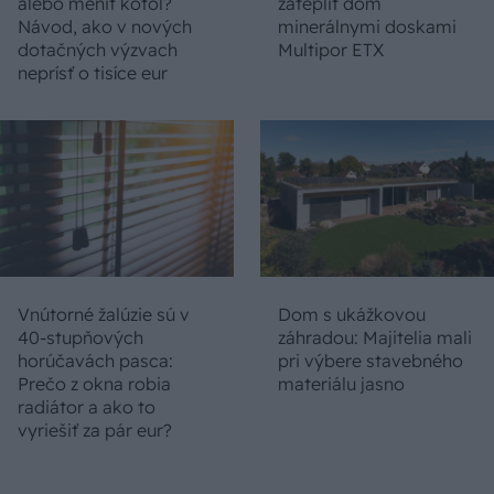
alebo meniť kotol?
zatepliť dom
Návod, ako v nových
minerálnymi doskami
dotačných výzvach
Multipor ETX
neprísť o tisíce eur
Vnútorné žalúzie sú v
Dom s ukážkovou
40-stupňových
záhradou: Majitelia mali
horúčavách pasca:
pri výbere stavebného
Prečo z okna robia
materiálu jasno
radiátor a ako to
vyriešiť za pár eur?