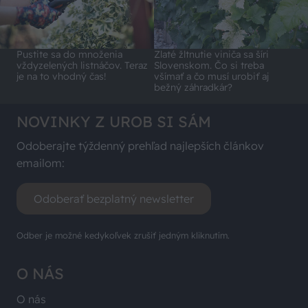
Pustite sa do množenia
Zlaté žltnutie viniča sa šíri
vždyzelených listnáčov. Teraz
Slovenskom. Čo si treba
je na to vhodný čas!
všímať a čo musí urobiť aj
bežný záhradkár?
NOVINKY Z UROB SI SÁM
Odoberajte týždenný prehľad najlepších článkov
emailom:
Odoberať bezplatný newsletter
Odber je možné kedykoľvek zrušiť jedným kliknutím.
O NÁS
O nás