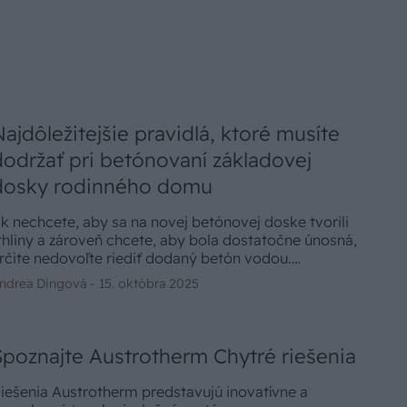
Najdôležitejšie pravidlá, ktoré musíte
dodržať pri betónovaní základovej
dosky rodinného domu
k nechcete, aby sa na novej betónovej doske tvorili
rhliny a zároveň chcete, aby bola dostatočne únosná,
rčite nedovoľte riediť dodaný betón vodou.
etónovanie základovej dosky rodinného domu má
ndrea Dingová -
15. októbra 2025
le svoje ďalšie presné pravidlá. Pozrime sa spolu na
ie najdôležitejšie.
Spoznajte Austrotherm Chytré riešenia
iešenia Austrotherm predstavujú inovatívne a