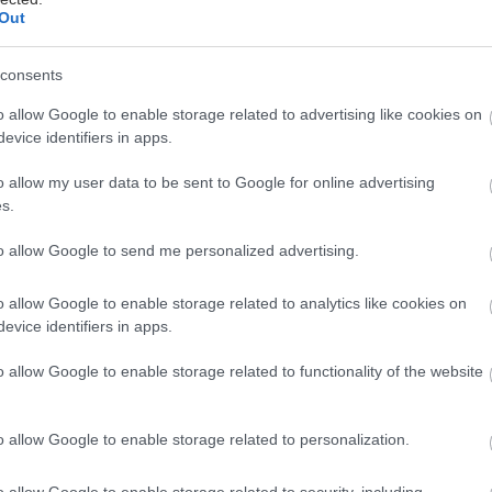
Out
Tepelnoizolačné stratené debnenie
consents
základovej dosky
o allow Google to enable storage related to advertising like cookies on
evice identifiers in apps.
a zníženie tepelných strát musia mať pasívne domy
ompaktný izolačný obal. Prinášame vám tip na
o allow my user data to be sent to Google for online advertising
ákladovú konštrukciu, ktorá zabezpečí, že dom bude
s.
valitne tepelne izolovaný zo všetkých strán – aj
2. júla 2013
ospodu.
to allow Google to send me personalized advertising.
o allow Google to enable storage related to analytics like cookies on
evice identifiers in apps.
6 krokov ako pripraviť stavenisko pred
stavbou domu
o allow Google to enable storage related to functionality of the website
ríprava staveniska má svoj význam na zabezpečenie
ezproblémového chodu stavby. Náklady na
o allow Google to enable storage related to personalization.
ariadenie staveniska sa zvyčajne určujú vo výške 2
ž 3 % zo stavebných nákladov. Po VYTÝČENÍ budovy
0. júla 2013
o allow Google to enable storage related to security, including