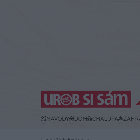
NÁVODY
DOM
CHALUPA
ZÁHR
Úvod
Základová doska