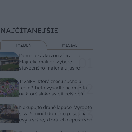
NAJČÍTANEJŠIE
TÝŽDEŇ
MESIAC
Dom s ukážkovou záhradou:
Majitelia mali pri výbere
stavebného materiálu jasno
Trvalky, ktoré znesú sucho a
teplo? Tieto vysaďte na miesta,
na ktoré slnko svieti celý deň
Nekupujte drahé lapače: Vyrobte
si za 5 minút domácu pascu na
osy a sršne, ktorá ich nepustí von