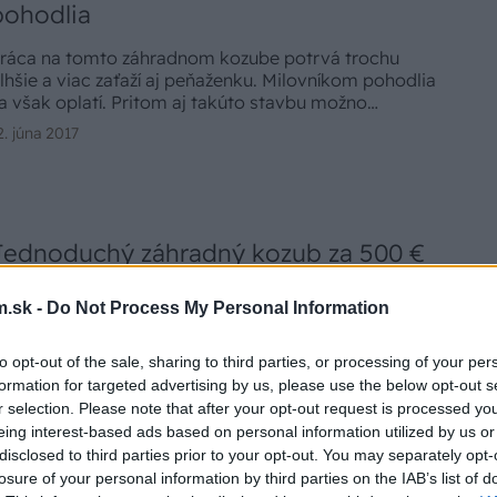
pohodlia
ráca na tomto záhradnom kozube potrvá trochu
lhšie a viac zaťaží aj peňaženku. Milovníkom pohodlia
a však oplatí. Pritom aj takúto stavbu možno
vládnuť svojpomocou vo dvojici. Celková cena
2. júna 2017
ateriálu aj s vybavením je približne 2 000 €.
Jednoduchý záhradný kozub za 500 €
môžete mať hotový za dva dni!
.sk -
Do Not Process My Personal Information
emusíte dlho čakať, aby ste si pochutili na čerstvo
grilovanej klobáske. Kompaktný záhradný kozub z
to opt-out of the sale, sharing to third parties, or processing of your per
refabrikovaných dielov poskladátevo dvojici za
formation for targeted advertising by us, please use the below opt-out s
íkend. Cena spolu s terasou z vymývaných kameňov
9. mája 2017
r selection. Please note that after your opt-out request is processed y
e približne 500 €.
eing interest-based ads based on personal information utilized by us or
disclosed to third parties prior to your opt-out. You may separately opt-
losure of your personal information by third parties on the IAB’s list of