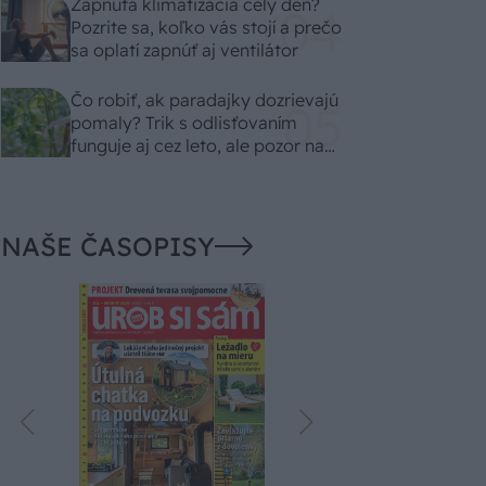
Zapnutá klimatizácia celý deň?
Pozrite sa, koľko vás stojí a prečo
sa oplatí zapnúť aj ventilátor
Čo robiť, ak paradajky dozrievajú
pomaly? Trik s odlisťovaním
funguje aj cez leto, ale pozor na
chyby
NAŠE ČASOPISY