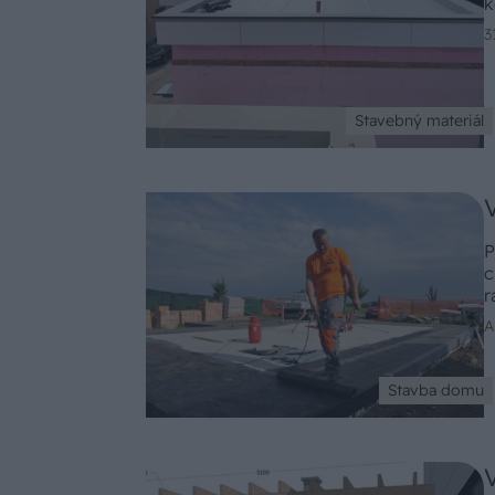
k
3
Stavebný materiál
P
c
r
A
Stavba domu