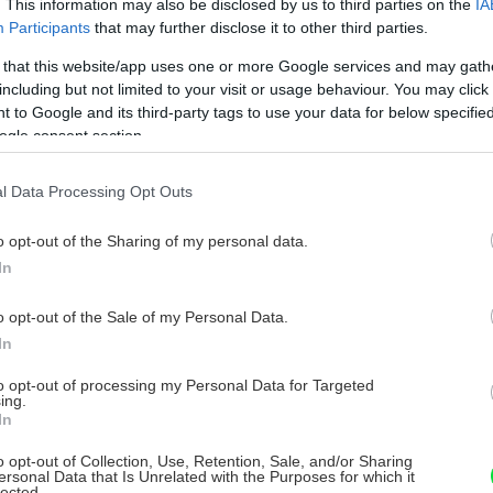
. This information may also be disclosed by us to third parties on the
IA
Ako na stavbu základov pasívneho
Participants
that may further disclose it to other third parties.
domu
 that this website/app uses one or more Google services and may gath
including but not limited to your visit or usage behaviour. You may click 
áklady? Nuž, veď sa vykopú, dovezie sa betón v
 to Google and its third-party tags to use your data for below specifi
iešačke, výkopy sa zalejú betónom a je to! Taký je
ogle consent section.
ohľad ľudí prechádzajúcich okolo stavenísk v okolí. A
drazu je dom postavený. Pri budovaní základov však
5. mája 2017
reba dávať pozor na veľa dôležitých vecí.
l Data Processing Opt Outs
o opt-out of the Sharing of my personal data.
In
Realizácia zateplenia základovej dosky
o opt-out of the Sale of my Personal Data.
a ako na stavbu záhradnej pivničky
In
 našej stavebnej poradni odpovedáme na čitateľské
to opt-out of processing my Personal Data for Targeted
tázky menšieho i rozsiahlejšieho charakteru. Ak si
ing.
eviete na svojej stavbe s niečím rady, napíšte nám a
In
ožno práve vašu otázku vyberieme ako tému
0. mája 2016
oradne. Iste tak pomôžeme viacerým čitateľom.
o opt-out of Collection, Use, Retention, Sale, and/or Sharing
ersonal Data that Is Unrelated with the Purposes for which it
lected.