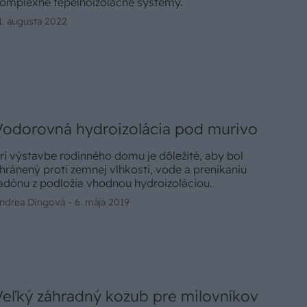
omplexné tepelnoizolačné systémy.
1. augusta 2022
Vodorovná hydroizolácia pod murivo
ri výstavbe rodinného domu je dôležité, aby bol
hránený proti zemnej vlhkosti, vode a prenikaniu
adónu z podložia vhodnou hydroizoláciou.
ndrea Dingová -
6. mája 2019
Veľký záhradný kozub pre milovníkov