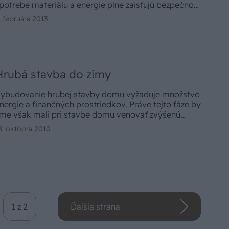
potrebe materiálu a energie plne zaisťujú bezpečnosť
tavby a vylučujú jej deformácie. Každá stavba musí
. februára 2013
yť pevne spojená so zemou, do ktorej sa prenášajú
šetky stále i občasné zaťaženia domu.
Hrubá stavba do zimy
ybudovanie hrubej stavby domu vyžaduje množstvo
nergie a finančných prostriedkov. Práve tejto fáze by
me však mali pri stavbe domu venovať zvýšenú
ozornosť. Nešetrime na kvalifikovanom stavebnom
8. októbra 2010
ozore, vyhneme sa problémom pri neskoršom
dstraňovaní chýb. Investujme do naozaj kvalitnej
rubej stavby domu.
1 z 2
Ďalšia strana