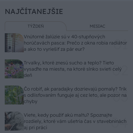
NAJČÍTANEJŠIE
TÝŽDEŇ
MESIAC
Vnútorné žalúzie sú v 40-stupňových
horúčavách pasca: Prečo z okna robia radiátor
a ako to vyriešiť za pár eur?
Trvalky, ktoré znesú sucho a teplo? Tieto
vysaďte na miesta, na ktoré slnko svieti celý
deň
Čo robiť, ak paradajky dozrievajú pomaly? Trik
s odlisťovaním funguje aj cez leto, ale pozor na
chyby
Viete, kedy použiť akú maltu? Spoznajte
rozdiely, ktoré vám ušetria čas v stavebninách
aj pri práci