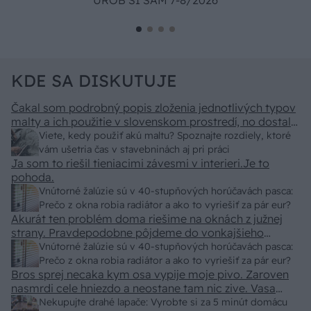
UROB SI SÁM 7-8/2026
KDE SA DISKUTUJE
Čakal som podrobný popis zloženia jednotlivých typov
malty a ich použitie v slovenskom prostredí, no dostal
som len pár primitívnych rád o výbere vriec v
Viete, kedy použiť akú maltu? Spoznajte rozdiely, ktoré
stavebninách. Kde sa podel názov a zmysel časopisu
vám ušetria čas v stavebninách aj pri práci
"Urob si sám" ? To skutočne už nemáme na Slovensku
Ja som to riešil tieniacimi závesmi v interieri.Je to
"fachmanov"! Vypadá to tak že za pár rokov nám budú
pohoda.
stavať chaty a chalupy číňania a použijú BAMBUS !!!
Vnútorné žalúzie sú v 40-stupňových horúčavách pasca:
Prečo z okna robia radiátor a ako to vyriešiť za pár eur?
Akurát ten problém doma riešime na oknách z južnej
strany. Pravdepodobne pôjdeme do vonkajšieho
tienenia na spôsob markízy 250x150cm. Čínsky
Vnútorné žalúzie sú v 40-stupňových horúčavách pasca:
predajcovia idú okolo 100 eur kus.
Prečo z okna robia radiátor a ako to vyriešiť za pár eur?
Bros sprej necaka kym osa vypije moje pivo. Zaroven
nasmrdi cele hniezdo a neostane tam nic zive. Vasa
pasca naucinke moc efektivne. Skor pritiahne slimaky
Nekupujte drahé lapače: Vyrobte si za 5 minút domácu