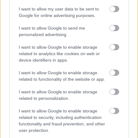
I want to allow my user data to be sent to
Google for online advertising purposes.
I want to allow Google to send me
personalized advertising.
Na Morave prerobila
S motorovou pílou sa
I want to allow Google to enable storage
starú chalupu na
dokáže aj podpísať.
related to analytics like cookies on web or
nepoznanie: Keď
Slovák sa nebál a v
device identifiers in apps.
vojdete dnu, zabudnete,
Čičmanoch si postavil
že nie ste v Toskánsku
montovaný domček v
I want to allow Google to enable storage
duchu tradícií
related to functionality of the website or app.
I want to allow Google to enable storage
related to personalization.
I want to allow Google to enable storage
related to security, including authentication
functionality and fraud prevention, and other
user protection.