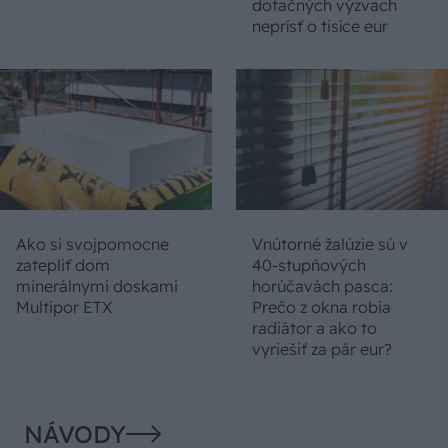
dotačných výzvach
neprísť o tisíce eur
Ako si svojpomocne
Vnútorné žalúzie sú v
zatepliť dom
40-stupňových
minerálnymi doskami
horúčavách pasca:
Multipor ETX
Prečo z okna robia
radiátor a ako to
vyriešiť za pár eur?
NÁVODY