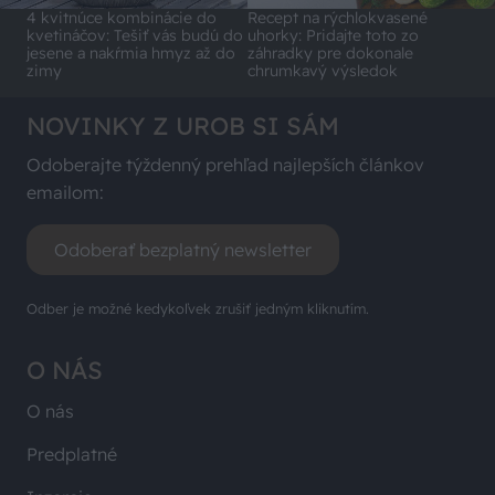
4 kvitnúce kombinácie do
Recept na rýchlokvasené
kvetináčov: Tešiť vás budú do
uhorky: Pridajte toto zo
jesene a nakŕmia hmyz až do
záhradky pre dokonale
zimy
chrumkavý výsledok
NOVINKY Z UROB SI SÁM
Odoberajte týždenný prehľad najlepších článkov
emailom:
Odoberať bezplatný newsletter
Odber je možné kedykoľvek zrušiť jedným kliknutím.
O NÁS
O nás
Predplatné