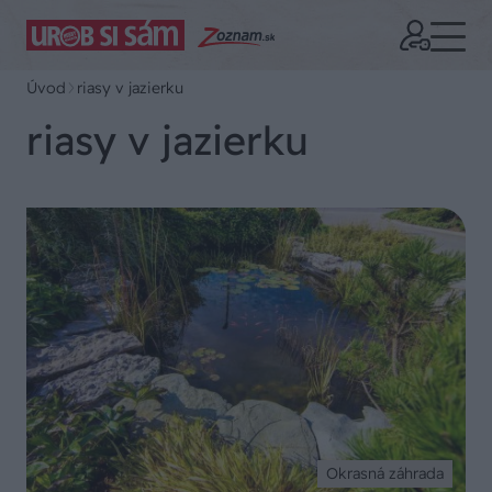
Úvod
riasy v jazierku
riasy v jazierku
Okrasná záhrada