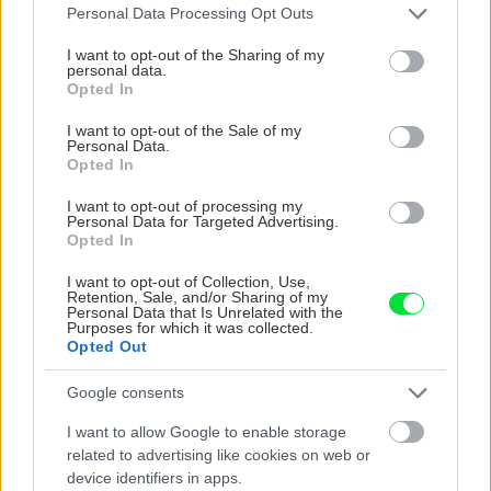
šmrnc
deň
Please note that this website/app uses one or more Google
Personal Data Processing Opt Outs
services and may gather and store information including but
not limited to your visit or usage behaviour. You may click to
I want to opt-out of the Sharing of my
personal data.
grant or deny consent to Google and its third-party tags to
Opted In
use your data for below specified purposes in below Google
consent section.
I want to opt-out of the Sale of my
Personal Data.
Opted In
I want to opt-out of processing my
Personal Data for Targeted Advertising.
Opted In
Nemusí to byť len
Môže aspirín zachrániť
levanduľa! 7 fialových
ochabnuté izbové
I want to opt-out of Collection, Use,
krások, ktoré rozžiaria
rastliny? Pravda vás
Retention, Sale, and/or Sharing of my
Personal Data that Is Unrelated with the
vašu záhradu
možno prekvapí
Purposes for which it was collected.
Opted Out
Google consents
CHALUPA
I want to allow Google to enable storage
related to advertising like cookies on web or
device identifiers in apps.