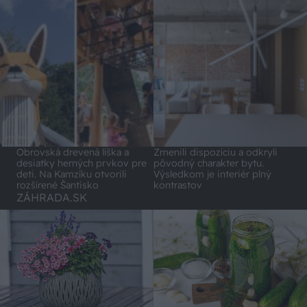
Obrovská drevená líška a
Zmenili dispozíciu a odkryli
desiatky herných prvkov pre
pôvodný charakter bytu.
deti. Na Kamzíku otvorili
Výsledkom je interiér plný
rozšírené Šantisko
kontrastov
ZÁHRADA.SK