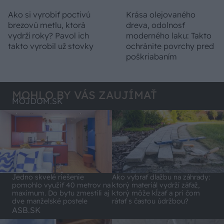
Ako si vyrobiť poctivú
Krása olejovaného
brezovú metlu, ktorá
dreva, odolnosť
vydrží roky? Pavol ich
moderného laku: Takto
takto vyrobil už stovky
ochránite povrchy pred
poškriabaním
MOHLO BY VÁS ZAUJÍMAŤ
MÔJDOM.SK
Jedno skvelé riešenie
Ako vybrať dlažbu na záhrady:
pomohlo využiť 40 metrov na
ktorý materiál vydrží záťaž,
maximum. Do bytu zmestili aj
ktorý môže kĺzať a pri čom
dve manželské postele
rátať s častou údržbou?
ASB.SK