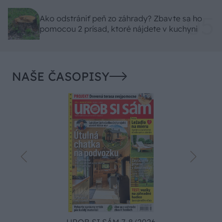
Ako odstrániť peň zo záhrady? Zbavte sa ho
pomocou 2 prísad, ktoré nájdete v kuchyni
NAŠE ČASOPISY