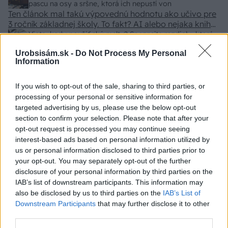
pascu na osy a sršne, ktorá ich nepustí von
Ten článok mal takú výpovednú hodnotu ako učivo pre
3 ročník základnej školy. To fakt? AI alebo nejaka kniha
z VŠ? Dnešné rychlotvrdnuce malty - pevnosť 40 Mpa a
Viete, kedy použiť akú maltu? Spoznajte rozdiely, ktoré
doba schnutia tak 15 minut , k tomu vodotesné s
vám ušetria čas v stavebninách aj pri práci
Urobsisám.sk -
Do Not Process My Personal
kryštálikou. A rozdiel - schnutie a zretie. Nič?
Information
ZÁHRADA
If you wish to opt-out of the sale, sharing to third parties, or
processing of your personal or sensitive information for
targeted advertising by us, please use the below opt-out
section to confirm your selection. Please note that after your
opt-out request is processed you may continue seeing
interest-based ads based on personal information utilized by
us or personal information disclosed to third parties prior to
your opt-out. You may separately opt-out of the further
disclosure of your personal information by third parties on the
IAB’s list of downstream participants. This information may
5 trvaliek s
Trvalky, ktoré znesú
also be disclosed by us to third parties on the
IAB’s List of
panašovanými listami,
sucho a teplo? Tieto
Downstream Participants
that may further disclose it to other
ktoré dodajú vášmu
vysaďte na miesta, na
third parties.
záhonu celosezónny
ktoré slnko svieti celý