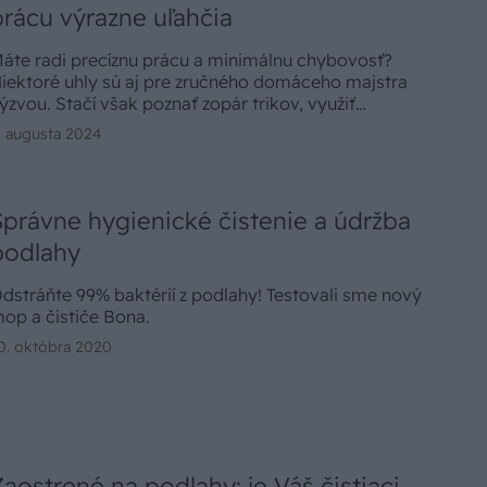
prácu výrazne uľahčia
áte radi precíznu prácu a minimálnu chybovosť?
iektoré uhly sú aj pre zručného domáceho majstra
ýzvou. Stačí však poznať zopár trikov, využiť
otenciál geometrie a razom sú všetky rohy a kúty na
. augusta 2024
ilimetre presné.
Správne hygienické čistenie a údržba
podlahy
dstráňte 99% baktérií z podlahy! Testovali sme nový
op a čističe Bona.
0. októbra 2020
Zaostrené na podlahy: je Váš čistiaci