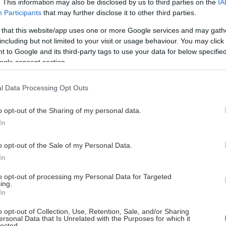
. This information may also be disclosed by us to third parties on the
IA
Participants
that may further disclose it to other third parties.
Epolex na podlahy
 that this website/app uses one or more Google services and may gath
ožiadavky na betónové podlahy sú jasné – ideálna
including but not limited to your visit or usage behaviour. You may click 
etónová podlaha musí byť predovšetkým pevná,
 to Google and its third-party tags to use your data for below specifi
varovo stála a nesmie sa drobiť. Aj horšie betónové
ogle consent section.
odklady však možno doviesť k dokonalosti v
0. apríla 2013
rípade použitia povrchového náteru EPOLEX NA
l Data Processing Opt Outs
ODLAHY. Ten môžeme ako liatu podlahovinu
plikovať aj pri budovaní úplne novej podlahy.
o opt-out of the Sharing of my personal data.
In
Plávajúce podlahy
o opt-out of the Sale of my Personal Data.
In
ojem plávajúca podlaha už neprekvapí. Možno však
iekoho zaskočí otázka, o čo technicky v prípade
to opt-out of processing my Personal Data for Targeted
lávajúcich podláh ide, i keď väčšina z nás tuší, že
ing.
asom môže takúto staršiu podlahu jednoducho
In
9. novembra 2011
ymeniť za štýlovejšiu, s mäkším došľapom alebo
o opt-out of Collection, Use, Retention, Sale, and/or Sharing
nak kvalitnejšiu, a pritom nestratí čas s náročnými
ersonal Data that Is Unrelated with the Purposes for which it
tavebnými úpravami. V súčasnosti už trochu
lected.