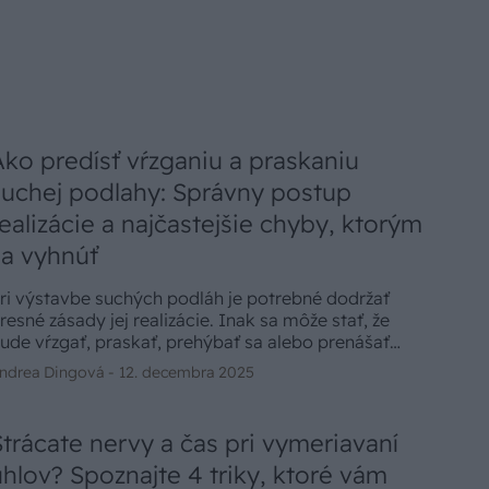
Ako predísť vŕzganiu a praskaniu
suchej podlahy: Správny postup
realizácie a najčastejšie chyby, ktorým
sa vyhnúť
ri výstavbe suchých podláh je potrebné dodržať
resné zásady jej realizácie. Inak sa môže stať, že
ude vŕzgať, praskať, prehýbať sa alebo prenášať
rokový hluk. A to nechcete.
ndrea Dingová -
12. decembra 2025
Strácate nervy a čas pri vymeriavaní
uhlov? Spoznajte 4 triky, ktoré vám