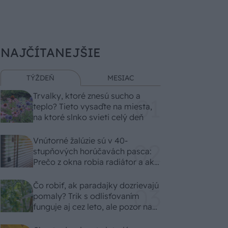
NAJČÍTANEJŠIE
TÝŽDEŇ
MESIAC
Trvalky, ktoré znesú sucho a
teplo? Tieto vysaďte na miesta,
na ktoré slnko svieti celý deň
Vnútorné žalúzie sú v 40-
stupňových horúčavách pasca:
Prečo z okna robia radiátor a ako
to vyriešiť za pár eur?
Čo robiť, ak paradajky dozrievajú
pomaly? Trik s odlisťovaním
funguje aj cez leto, ale pozor na
chyby