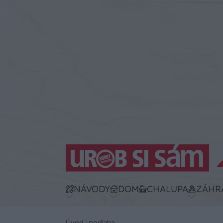
NÁVODY
DOM
CHALUPA
ZÁHR
Úvod
podlaha