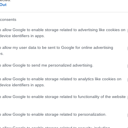
ominul ošiaľ z výnimočnosti plávajúcich podláh,
Out
tále však patria pre svoju cenovú dostupnosť,
ednoduchú inštaláciu a údržbu k najvyhľadávanejším.
consents
Montáž laminátových podláh
o allow Google to enable storage related to advertising like cookies on
plikácia rozličných materiálov pre podlahové krytiny
evice identifiers in apps.
á spoločný základ – dobre pripravený podklad. Ak
ladiete podlahu nanovo alebo sa chystáte na jej
o allow my user data to be sent to Google for online advertising
ekonštrukciu, odporúčame používať kvalitné
5. júla 2011
s.
ýrobky stavebnej chémie.
to allow Google to send me personalized advertising.
o allow Google to enable storage related to analytics like cookies on
evice identifiers in apps.
Zraniteľné podlahy
o allow Google to enable storage related to functionality of the website
odlahy na chalupách, najmä na tých neudržiavaných,
ú dlhodobo namáhané predovšetkým
o allow Google to enable storage related to personalization.
eodvetrávanou vlhkosťou či aktivitou biologických
kodcov (plesňami, hubami, drevokazným hmyzom a
6. januára 2011
odobne). Keď sa k pôsobeniu tohto prostredia pridá
o allow Google to enable storage related to security, including