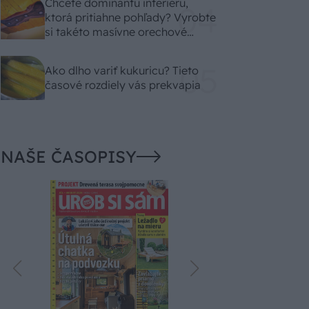
Chcete dominantu interiéru,
ktorá pritiahne pohľady? Vyrobte
si takéto masívne orechové
svietidlo
Ako dlho variť kukuricu? Tieto
časové rozdiely vás prekvapia
NAŠE ČASOPISY