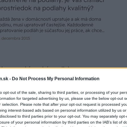
prostriedok na podlahy kvalitný?
aždá žena v domácnosti upratuje a ak má doma
odinu, musí upratovať častejšie. Každodenné
pratovanie podláh je súčasťou jej práce, ak chce
voju podlahu udržať v dobrej kondícii mnoho rokov.
. decembra 2015
Ako sa robí suchá podlaha
.sk -
Do Not Process My Personal Information
aždá nášľapná vrstva, či už sú to plávajúce parkety,
oberec, alebo dlažba, potrebuje vhodný podklad,
iže hrubú podlahu. Okrem klasických poterov, ktoré
to opt-out of the sale, sharing to third parties, or processing of your per
atria k mokrým stavebným postupom, sú v tomto
formation for targeted advertising by us, please use the below opt-out s
3. júla 2015
mere zaujímavou možnosťou takzvané suché
r selection. Please note that after your opt-out request is processed y
odlahy.
eing interest-based ads based on personal information utilized by us or
disclosed to third parties prior to your opt-out. You may separately opt-
losure of your personal information by third parties on the IAB’s list of