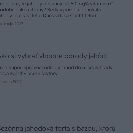
edeli ste, že jahody obsahujú až 50 mg% vitamínu C
odobne ako citróny? Kedysi príroda ponúkala
ahody iba časť leta. Dnes vďaka šľachtiteľom
ôžeme toto chutné a zdravé ovocie pestovať celú
4. mája 2017
ezónu.
Ako si vybrať vhodné odrody jahôd
red kúpou správnej odrody jahôd do našej záhrady
reba zvážiť viaceré faktory.
. apríla 2017
Sezónna jahodová torta s bazou, ktorú