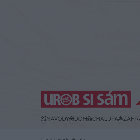
NÁVODY
DOM
CHALUPA
ZÁHR
Úvod
jahody elsanta