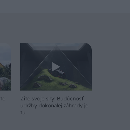
bte
Žite svoje sny! Budúcnosť
a
údržby dokonalej záhrady je
tu