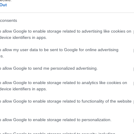
Out
Všetko o pestovaní jahôd
consents
ahody sú veľmi prispôsobivé a produktívne, ba dá sa
o allow Google to enable storage related to advertising like cookies on
ovedať, že aj „rýchloobrátkové“ ovocie, napríklad ak
evice identifiers in apps.
ysadíme na jar frigosadenice, už v lete nám dajú
rodu.
o allow my user data to be sent to Google for online advertising
0. mája 2013
s.
to allow Google to send me personalized advertising.
o allow Google to enable storage related to analytics like cookies on
evice identifiers in apps.
Jahoda Elsanta
o allow Google to enable storage related to functionality of the website
spešný druh, popredná odroda Európy – nie
áhodou! Stredne skoré dozrievanie (koniec mája,
ačiatok júna), vysoká úrodnosť. Lahodné, veľké
o allow Google to enable storage related to personalization.
eskločervené plody kužeľovitého tvaru, osviežujúca,
7. augusta 2012
ríjemná sladkokyslá chuť.
o allow Google to enable storage related to security, including