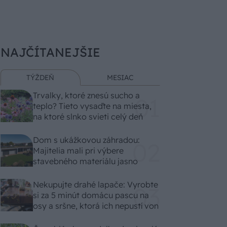
NAJČÍTANEJŠIE
TÝŽDEŇ
MESIAC
Trvalky, ktoré znesú sucho a
teplo? Tieto vysaďte na miesta,
na ktoré slnko svieti celý deň
Dom s ukážkovou záhradou:
Majitelia mali pri výbere
stavebného materiálu jasno
Nekupujte drahé lapače: Vyrobte
si za 5 minút domácu pascu na
osy a sršne, ktorá ich nepustí von