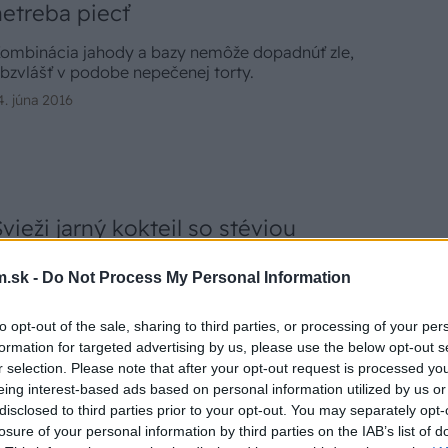
netreba piecť
ombinácia jahody a bazy nemôže dopadnúť zle,
bzvlášť v podobe nepečenej torty.
4. júna 2016
Svieži jarný kokteil so stéviou
olapila vás jarná únava a vy neviete čo s ňou?
.sk -
Do Not Process My Personal Information
kúste na niekoľko dní rannú kávu vymeniť za tento
žasne sladký a zdravý kokteil, ktorý si za pár minút
ednoducho pripravíte sami doma. Kombinácia
to opt-out of the sale, sharing to third parties, or processing of your per
8. apríla 2015
rospešných potravín a sladkej stévie vás preberie a
formation for targeted advertising by us, please use the below opt-out s
odá vám potrebnú energiu na štart do nového dňa.
r selection. Please note that after your opt-out request is processed y
eing interest-based ads based on personal information utilized by us or
disclosed to third parties prior to your opt-out. You may separately opt-
losure of your personal information by third parties on the IAB’s list of