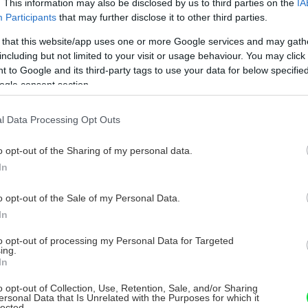
. This information may also be disclosed by us to third parties on the
IA
Mini tortičky z čerstvých jahôd
Participants
that may further disclose it to other third parties.
ulahodia chutiam a ozdobia váš stôl
 that this website/app uses one or more Google services and may gath
including but not limited to your visit or usage behaviour. You may click 
ielen chuťový, ale aj estetický zážitok, vám darujú
 to Google and its third-party tags to use your data for below specifi
ieto chutné a krásne jahodové tortičky.
ogle consent section.
7. mája 2014
l Data Processing Opt Outs
o opt-out of the Sharing of my personal data.
In
Nádherný letný dezert s tvarohom a
o opt-out of the Sale of my Personal Data.
jahodami
In
ripravte si tento estetický letný dezert s jahodami a
to opt-out of processing my Personal Data for Targeted
varohom, obohatený aj o malé prekvapenie.
ing.
In
2. júla 2013
o opt-out of Collection, Use, Retention, Sale, and/or Sharing
ersonal Data that Is Unrelated with the Purposes for which it
lected.