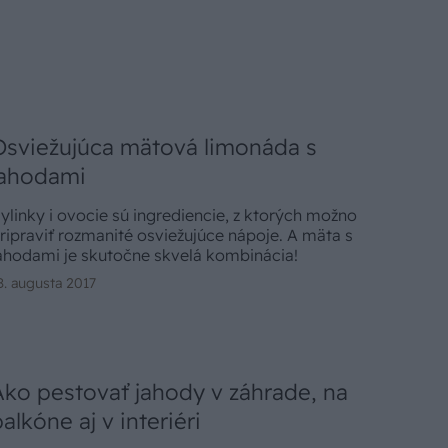
Osviežujúca mätová limonáda s
jahodami
ylinky i ovocie sú ingrediencie, z ktorých možno
ripraviť rozmanité osviežujúce nápoje. A mäta s
ahodami je skutočne skvelá kombinácia!
8. augusta 2017
Ako pestovať jahody v záhrade, na
alkóne aj v interiéri