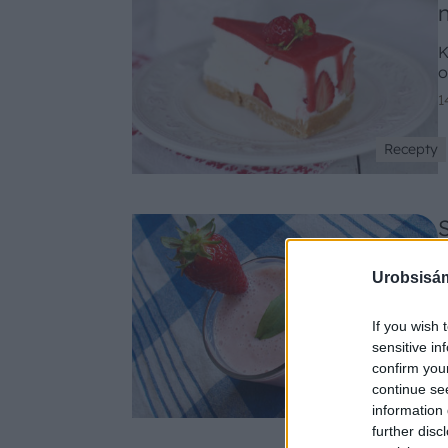
K
o
1
Recepty
D
Urobsisám
S
ú
j
If you wish 
2
p
sensitive in
d
confirm you
continue se
Recepty
information 
further disc