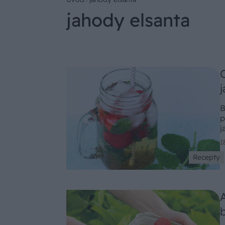
jahody elsanta
B
p
j
1
Recepty
b