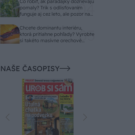
Čo robiť, ak paradajky dozrievajú
pomaly? Trik s odlisťovaním
funguje aj cez leto, ale pozor na
chyby
Chcete dominantu interiéru,
ktorá pritiahne pohľady? Vyrobte
si takéto masívne orechové
svietidlo
NAŠE ČASOPISY