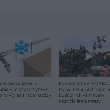
o klasická izolácia
Poznáte Šittov rez? Uro
ubia v mrazoch zlyháva
ho na marhuliach v júni 
o to vyriešiť raz a navždy
budúci rok vám kvety
nezničia jarné mrazy